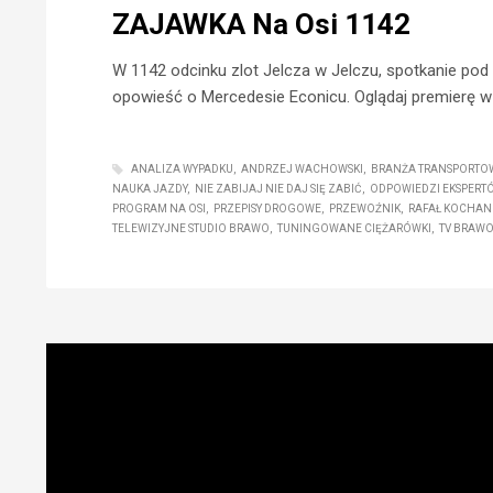
ZAJAWKA Na Osi 1142
W 1142 odcinku zlot Jelcza w Jelczu, spotkanie pod e
opowieść o Mercedesie Econicu. Oglądaj premierę w 
ANALIZA WYPADKU
ANDRZEJ WACHOWSKI
BRANŻA TRANSPORTO
NAUKA JAZDY
NIE ZABIJAJ NIE DAJ SIĘ ZABIĆ
ODPOWIEDZI EKSPERT
PROGRAM NA OSI
PRZEPISY DROGOWE
PRZEWOŹNIK
RAFAŁ KOCHAN
TELEWIZYJNE STUDIO BRAWO
TUNINGOWANE CIĘŻARÓWKI
TV BRAW