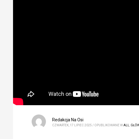
Redakcja Na Osi
CZWARTEK, 17 LIPIEC 2025
/
OPUBLIKOWANE W
ALL
,
GŁÓ