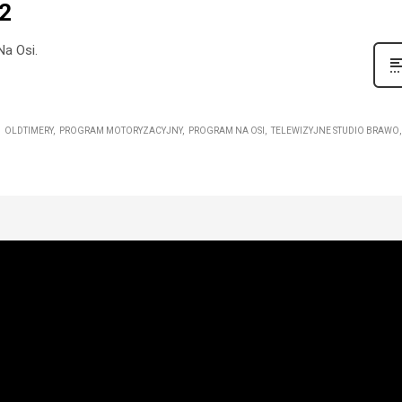
42
Na Osi.
OLDTIMERY
PROGRAM MOTORYZACYJNY
PROGRAM NA OSI
TELEWIZYJNE STUDIO BRAWO