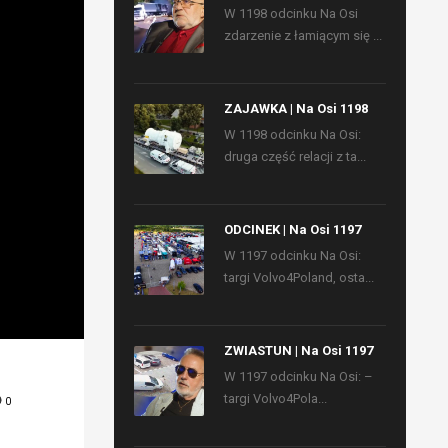
W 1198 odcinku Na Osi
zdarzenie z łamiącym się ...
ZAJAWKA | Na Osi 1198
W 1198 odcinku Na Osi:
druga część relacji z ta...
ODCINEK | Na Osi 1197
W 1197 odcinku Na Osi:
targi Volvo4Poland, osta...
ZWIASTUN | Na Osi 1197
W 1197 odcinku Na Osi: –
targi Volvo4Pola...
0