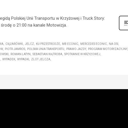
gidą Polskiej Unii Transportu w Krzyżowej i Truck Story:
środę o 21:00 na kanale Motowizja.
WA
CIĘŻARÓWKI
JELCZ
KU PRZESTRODZE
MB ECONIC
MERCEDES ECONIC
NA OSI
ÓW
PIOTR JAMROS
POLSKA UNIA TRANSPORTU
PRAWO JAZDY
PROGRAM MOTORYZACYJNY
OWSKI
ROMAN LATYN
SEBASTIAN WĄTROBA
SPOTKANIE W KRZYŻOWEJ
O
WYPADEK
WYPADKI
ZLOT JELCZA