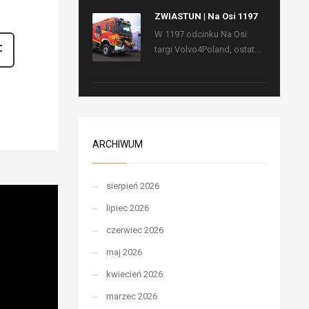
ZWIASTUN | Na Osi 1197
W 1197 odcinku Na Osi
targi Volvo4Poland, ostat...
ARCHIWUM
sierpień 2026
lipiec 2026
czerwiec 2026
maj 2026
kwiecień 2026
marzec 2026