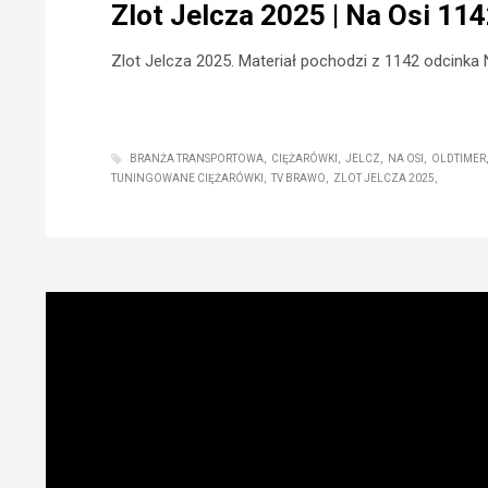
Zlot Jelcza 2025 | Na Osi 11
Zlot Jelcza 2025. Materiał pochodzi z 1142 odcinka 
BRANŻA TRANSPORTOWA
CIĘŻARÓWKI
JELCZ
NA OSI
OLDTIMER
TUNINGOWANE CIĘŻARÓWKI
TV BRAWO
ZLOT JELCZA 2025