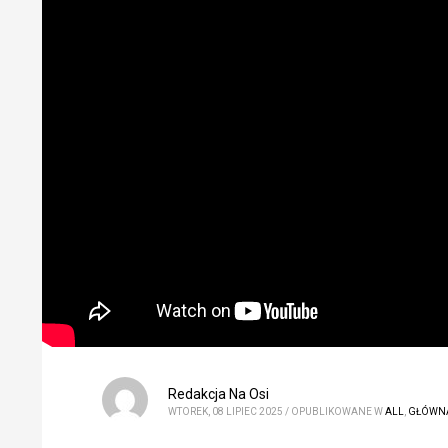
Redakcja Na Osi
WTOREK, 08 LIPIEC 2025
/
OPUBLIKOWANE W
ALL
,
GŁÓWN