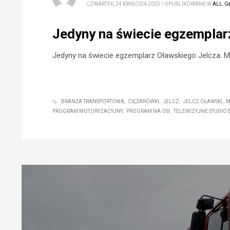
CZWARTEK, 24 KWIECIEŃ 2025
/
OPUBLIKOWANE W
ALL
,
G
Jedyny na świecie egzemplar
Jedyny na świecie egzemplarz Oławskiego Jelcza. Ma
BRANŻA TRANSPORTOWA
CIĘŻARÓWKI
JELCZ
JELCZ OŁAWSKI
M
PROGRAM MOTORYZACYJNY
PROGRAM NA OSI
TELEWIZYJNE STUDIO