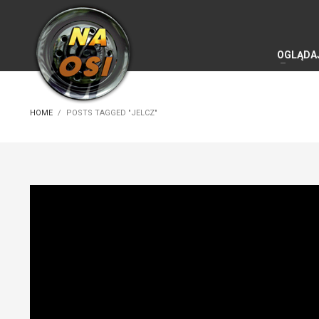
OGLĄDA
HOME
POSTS TAGGED "JELCZ"