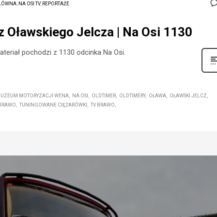
ŁÓWNA
,
NA OSI TV
,
REPORTAŻE
z Oławskiego Jelcza | Na Osi 1130
teriał pochodzi z 1130 odcinka Na Osi.
UZEUM MOTORYZACJI WENA
NA OSI
OLDTIMER
OLDTIMERY
OŁAWA
OŁAWSKI JELCZ
 BRAWO
TUNINGOWANE CIĘŻARÓWKI
TV BRAWO