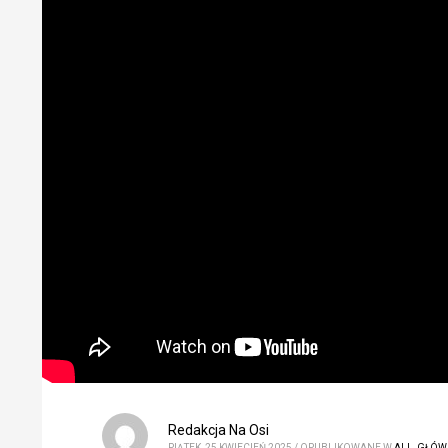
Redakcja Na Osi
PIĄTEK, 25 KWIECIEŃ 2025
/
OPUBLIKOWANE W
ALL
,
GŁÓW