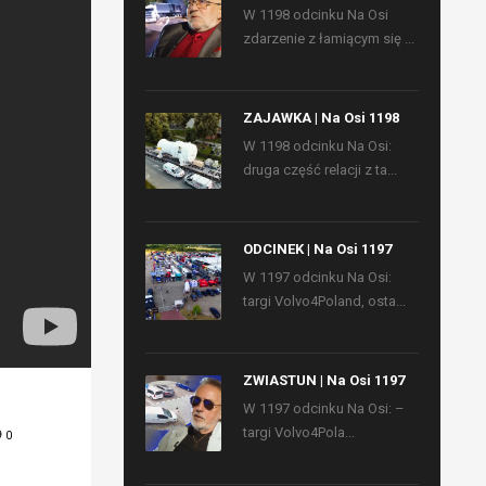
W 1198 odcinku Na Osi
zdarzenie z łamiącym się ...
ZAJAWKA | Na Osi 1198
W 1198 odcinku Na Osi:
druga część relacji z ta...
ODCINEK | Na Osi 1197
W 1197 odcinku Na Osi:
targi Volvo4Poland, osta...
ZWIASTUN | Na Osi 1197
W 1197 odcinku Na Osi: –
targi Volvo4Pola...
0