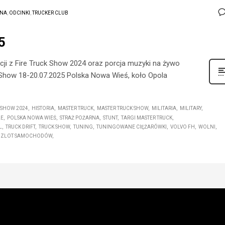
NA
,
ODCINKI
,
TRUCKER CLUB
5
acji z Fire Truck Show 2024 oraz porcja muzyki na żywo
 Show 18-20.07.2025 Polska Nowa Wieś, koło Opola
 SHOW 2024
HISTORIA
MASTER TRUCK
MASTER TRUCK SHOW
MILITARIA
MILITARY
LE
POLSKA NOWA WIEŚ
STRAŻ POŻARNA
STUNT
TARGI MASTER TRUCK
L
TRUCK DRIFT
TRUCK SHOW
TUNING
TUNINGOWANE CIĘŻARÓWKI
VOLVO FH
WOLNI
ZLOT SAMOCHODÓW