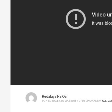
Redakcja Na Osi
PONIEDZIAŁEK, 05 MAJ 2025
/
OPUBLIKOWANE W
ALL
,
GŁ