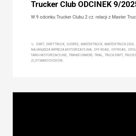
Trucker Club ODCINEK 9/202
W 9 odcinku Trucker Clubu 2 cz. relacji z Master Tr
DIRFT
DRIFT TRUCK
GOSPED
MASTER TRUCK
MASTER TRUCK 2024
NAJWIĘKSZA IMPREZA MOTORYZACYJNA
OFF ROAD
OFFROAD
OPO
TARGI MOTORYZACYJNE
TRANSFORMERS
TRIAL
TRUCK DRIFT
TRUCK
ZLOT SAMOCHODÓW