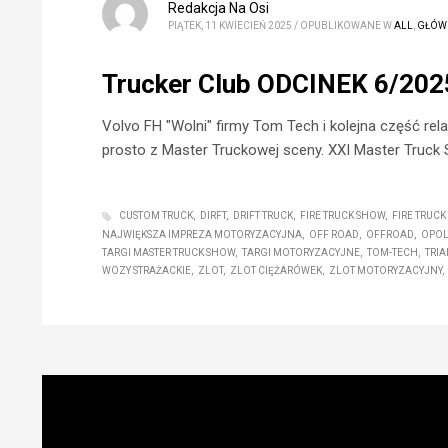
Redakcja Na Osi
PIĄTEK, 11 KWIECIEŃ 2025
/
OPUBLIKOWANE W
ALL
,
GŁÓW
Trucker Club ODCINEK 6/202
Volvo FH "Wolni" firmy Tom Tech i kolejna część rel
prosto z Master Truckowej sceny. XXI Master Truck
CUSTOM TRUCK
DIRFT
DRIFT TRUCK
FIRE TRUCK SHOW
FIRE TRUCK
NAJWIĘKSZA IMPREZA MOTORYZACYJNA
OFF ROAD
OFFROAD
OPO
TARGI MASTER TRUCK SHOW
TARGI MOTORYZACYJNE
TOM-TECH
TRIA
WOZY STRAŻACKIE
ZLOT
ZLOT CIĘŻARÓWEK
ZLOT MOTORYZACYJNY