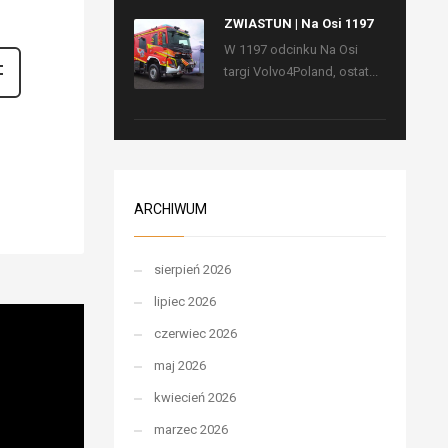
ZWIASTUN | Na Osi 1197
W 1197 odcinku Na Osi
targi Volvo4Poland, ostat...
ARCHIWUM
sierpień 2026
lipiec 2026
czerwiec 2026
maj 2026
kwiecień 2026
marzec 2026