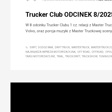
Trucker Club ODCINEK 8/202
W 8 odcinku Trucker Clubu 1 cz. relacji z Master Tr
Volvo, oraz porcja muzyki z Master Truckowej sceny
DIRFT
DODGE RAM
DRIFT TRUCK
MASTER TRUCK
MASTER TRUCK 2
NAJWIĘKSZA IMPREZA MOTORYZACYJNA
OFF ROAD
OFFROAD
OPO
TARGI MOTORYZACYJNE
TRIAL
TRUCK DRIFT
TRUCK SHOW
TUNINGOW