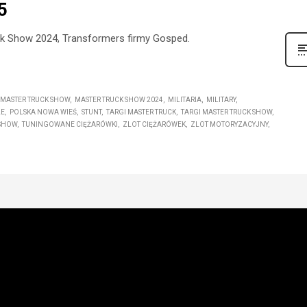
5
uck Show 2024, Transformers firmy Gosped.
MASTER TRUCK SHOW
MASTER TRUCK SHOW 2024
MILITARIA
MILITARY
LE
POLSKA NOWA WIEŚ
STUNT
TARGI MASTER TRUCK
TARGI MASTER TRUCK SHOW
 SHOW
TUNINGOWANE CIĘŻARÓWKI
ZLOT CIĘŻARÓWEK
ZLOT MOTORYZACYJNY