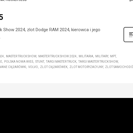
5
uck Show 2024, zlot Dodge RAM 2024, kierowca i jego
.
024
MASTER TRUCK SHOW
MASTER TRUCK SHOW 2024
MILITARIA
MILITARY
MPT
LE
POLSKA NOWA WIEŚ
STUNT
TARGI MASTER TRUCK
TARGI MASTER TRUCK SHOW
ANE CIĘŻARÓWKI
VOLVO
ZLOT CIĘŻARÓWEK
ZLOT MOTORYZACYJNY
ZLOT SAMOCHOD