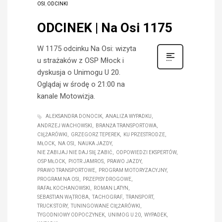
OSI
,
ODCINKI
ODCINEK | Na Osi 1175
W 1175 odcinku Na Osi: wizyta
u strażaków z OSP Młock i
dyskusja o Unimogu U 20.
Oglądaj w środę o 21:00 na
kanale Motowizja.
ALEKSANDRA DONOCIK
ANALIZA WYPADKU
ANDRZEJ WACHOWSKI
BRANŻA TRANSPORTOWA
CIĘŻARÓWKI
GRZEGORZ TEPEREK
KU PRZESTRODZE
MŁOCK
NA OSI
NAUKA JAZDY
NIE ZABIJAJ NIE DAJ SIĘ ZABIĆ
ODPOWIEDZI EKSPERTÓW
OSP MŁOCK
PIOTR JAMROS
PRAWO JAZDY
PRAWO TRANSPORTOWE
PROGRAM MOTORYZACYJNY
PROGRAM NA OSI
PRZEPISY DROGOWE
RAFAŁ KOCHANOWSKI
ROMAN LATYN
SEBASTIAN WĄTROBA
TACHOGRAF
TRANSPORT
TRUCK STORY
TUNINGOWANE CIĘŻARÓWKI
TYGODNIOWY ODPOCZYNEK
UNIMOG U 20
WYPADEK