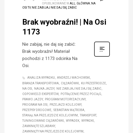
OPUBLIKOWANE W
ALL
,
GŁÓWNA
,
NA
OSI TV
,
NIE ZABIJAJ NIE DAJ SIĘ ZABIĆ
Brak wyobraźni! | Na Osi
1173
Nie zabijaj, nie daj się zabić:
Brak wyobraźni! Materiał
pochodzi z 1173 odcinka Na
Osi.
ANALIZA WYPADKU
ANDRZEJ WACHOWSKI
BRANŻA TRANSPORTOWA
CIĘŻARÓWKI
KU PRZESTRODZE
NA OSI
NAUKA JAZDY
NIE ZABIJAJ NIE DAJ SIĘ ZABIĆ
ODPOWIEDZI EKSPERTÓW
POTRĄCENIE PRZEZ POCIĄG
PRAWO JAZDY
PROGRAM MOTORYZACYJNY
PROGRAM NA OSI
PRZEJAZD KOLEJOWY
PRZEPISY DROGOWE
SEBASTIAN WĄTROBA
STANĄŁ NA PRZEJEŹDZIE KOLEJOWYM
TRANSPORT
TUNINGOWANE CIĘŻARÓWKI
WYPADEK
WYPADKI
ZAMKNIĘTE SZLABANY
ZAMKNIĘTY NA PRZEJEŹDZIE KOLEJOWYM