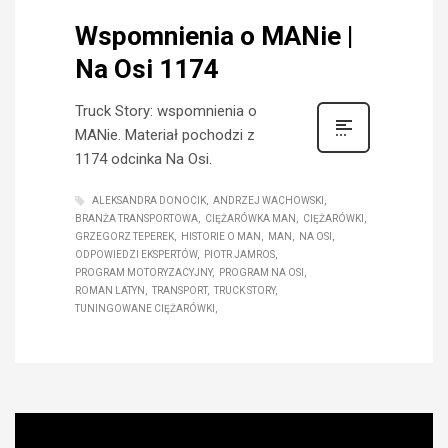
Wspomnienia o MANie |
Na Osi 1174
Truck Story: wspomnienia o
MANie. Materiał pochodzi z
1174 odcinka Na Osi.
ALEKSANDRA DONOCIK
ANDRZEJ WACHOWSKI
BRANŻA TRANSPORTOWA
CIĘŻARÓWKA MAN
CIĘŻARÓWKI
GRZEGORZ TEPEREK
HISTORIE O MAN
MAN
NA OSI
ODPOWIEDZI EKSPERTÓW
PIOTR JAMROS
PROGRAM MOTORYZACYJNY
PROGRAM NA OSI
ROMAN LATYN
TRANSPORT
TRUCK STORY
TUNINGOWANE CIĘŻARÓWKI