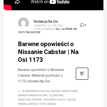
Redakcja Na Osi
0
CZWARTEK, 19 LUTY 2026
/
OPUBLIKOWANE W
ALL
,
GŁÓWNA
,
NA
OSI TV
,
TRUCK STORY
Barwne opowieści o
Nissanie Cabstar | Na
Osi 1173
Barwne opowieści o Nissanie
Cabstar. Materiał pochodzi z
1173 odcinka Na Osi.
ALEKSANDRA DONOCIK
ANDRZEJ WACHOWSKI
BRANŻA TRANSPORTOWA
CIĘŻARÓWKI
GRZEGORZ TEPEREK
HISTORIA POJAZDU
NA OSI
NISSAN CABSTAR
PIOTR JAMROS