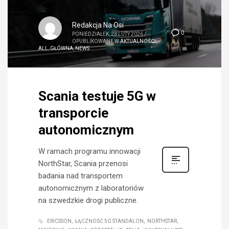
Redakcja Na Osi
0
PONIEDZIAŁEK, 23 LUTY 2026
/
OPUBLIKOWANE W
AKTUALNOŚCI
,
ALL
,
GŁÓWNA
,
NEWS
Scania testuje 5G w
transporcie
autonomicznym
W ramach programu innowacji
NorthStar, Scania przenosi
badania nad transportem
autonomicznym z laboratoriów
na szwedzkie drogi publiczne.
ERICSSON
ŁĄCZNOŚĆ 5G STANDALON
NORTHSTAR