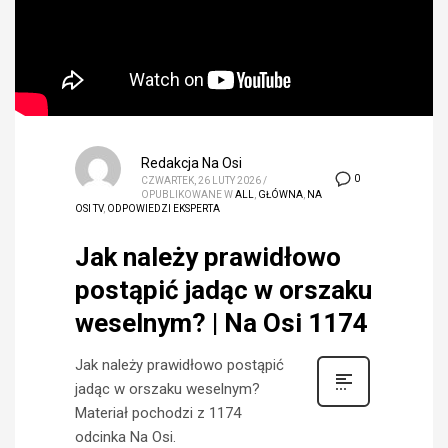
Redakcja Na Osi
0
CZWARTEK, 26 LUTY 2026
/
OPUBLIKOWANE W
ALL
,
GŁÓWNA
,
NA
OSI TV
,
ODPOWIEDZI EKSPERTA
Jak należy prawidłowo
postąpić jadąc w orszaku
weselnym? | Na Osi 1174
Jak należy prawidłowo postąpić
jadąc w orszaku weselnym?
Materiał pochodzi z 1174
odcinka Na Osi.