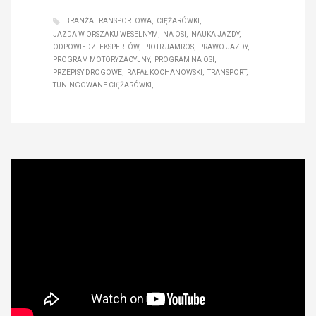
BRANŻA TRANSPORTOWA
CIĘŻARÓWKI
JAZDA W ORSZAKU WESELNYM
NA OSI
NAUKA JAZDY
ODPOWIEDZI EKSPERTÓW
PIOTR JAMROS
PRAWO JAZDY
PROGRAM MOTORYZACYJNY
PROGRAM NA OSI
PRZEPISY DROGOWE
RAFAŁ KOCHANOWSKI
TRANSPORT
TUNINGOWANE CIĘŻARÓWKI