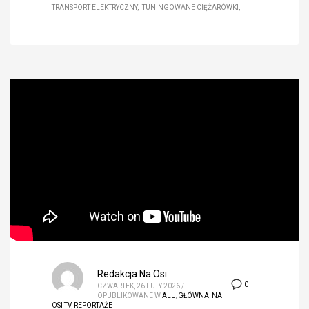
TRANSPORT ELEKTRYCZNY
TUNINGOWANE CIĘŻARÓWKI
Redakcja Na Osi
0
CZWARTEK, 26 LUTY 2026
/
OPUBLIKOWANE W
ALL
,
GŁÓWNA
,
NA
OSI TV
,
REPORTAŻE