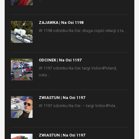
ZAJAWKA | Na Osi 1198
W 1198 odcinku Na Osi: druga część relacji z ta...
ODCINEK | Na Osi 1197
W 1197 odcinku Na Osi: targi Volvo4Poland,
osta...
ZWIASTUN | Na Osi 1197
W 1197 odcinku Na Osi: – targi Volvo4Pola...
ZWIASTUN | Na Osi 1197