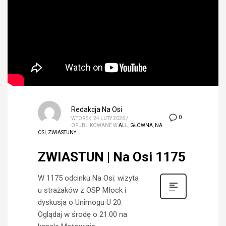
Redakcja Na Osi
0
WTOREK, 24 LUTY 2026
/
OPUBLIKOWANE W
ALL
,
GŁÓWNA
,
NA
OSI
,
ZWIASTUNY
ZWIASTUN | Na Osi 1175
W 1175 odcinku Na Osi: wizyta
u strażaków z OSP Młock i
dyskusja o Unimogu U 20.
Oglądaj w środę o 21:00 na