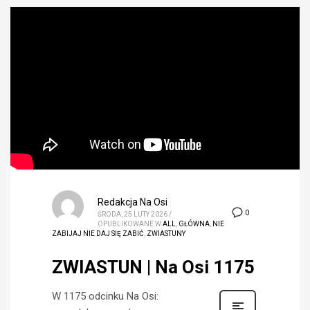
Redakcja Na Osi
0
ŚRODA, 25 LUTY 2026
/
OPUBLIKOWANE W
ALL
,
GŁÓWNA
,
NIE
ZABIJAJ NIE DAJ SIĘ ZABIĆ
,
ZWIASTUNY
ZWIASTUN | Na Osi 1175
W 1175 odcinku Na Osi: