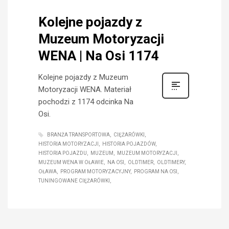
Kolejne pojazdy z
Muzeum Motoryzacji
WENA | Na Osi 1174
Kolejne pojazdy z Muzeum
Motoryzacji WENA. Materiał
pochodzi z 1174 odcinka Na
Osi.
BRANŻA TRANSPORTOWA
CIĘŻARÓWKI
HISTORIA MOTORYZACJI
HISTORIA POJAZDÓW
HISTORIA POJAZDU
MUZEUM
MUZEUM MOTORYZACJI
MUZEUM WENA W OŁAWIE
NA OSI
OLDTIMER
OLDTIMERY
OŁAWA
PROGRAM MOTORYZACYJNY
PROGRAM NA OSI
TUNINGOWANE CIĘŻARÓWKI