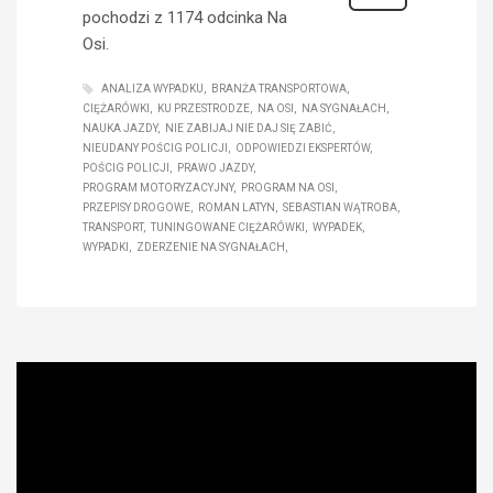
pochodzi z 1174 odcinka Na
Osi.
ANALIZA WYPADKU
BRANŻA TRANSPORTOWA
CIĘŻARÓWKI
KU PRZESTRODZE
NA OSI
NA SYGNAŁACH
NAUKA JAZDY
NIE ZABIJAJ NIE DAJ SIĘ ZABIĆ
NIEUDANY POŚCIG POLICJI
ODPOWIEDZI EKSPERTÓW
POŚCIG POLICJI
PRAWO JAZDY
PROGRAM MOTORYZACYJNY
PROGRAM NA OSI
PRZEPISY DROGOWE
ROMAN LATYN
SEBASTIAN WĄTROBA
TRANSPORT
TUNINGOWANE CIĘŻARÓWKI
WYPADEK
WYPADKI
ZDERZENIE NA SYGNAŁACH