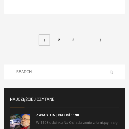
2
3
1
NAJCZĘŚCIEJ CZYTANE
ZWIASTUN | Na Osi 1198
W 1198 odcinku Na Osi zdarzenie z łamiącym się
...