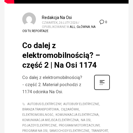
Redakcja Na Osi
0
CZWARTEK, 26 LUTY 2026
/
OPUBLIKOWANE W
ALL
,
GŁÓWNA
,
NA
OSI TV
,
REPORTAŻE
Co dalej z
elektromobilnością? –
część 2 | Na Osi 1174
Co dalej z elektromobilnością?
- część 2. Materiał pochodzi z
1174 odcinka Na Osi.
AUTOBUS ELEKTRYCZNY
AUTOBUSY ELEKTRYCZNE
BRANŻA TRANSPORTOWA
CIĘŻARÓWKI
ELEKTROMOBILNOŚĆ
KOMUNIKACJA ELEKTRYCZNA
KOMUNIKACJA MIEJSCA ELEKTRYCZNA
NA OSI
POJAZDY ELEKTRYCZNE
PROGRAM MOTORYZACYJNY
PROGRAM NA OSI
SAMOCHODY ELEKTRYCZNE
TRANSPORT