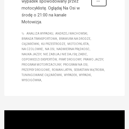
wypadek spowodowany przez
motocyklistę. Oglądaj Na Osi w
środę o 21:00 na kanale
Motowizja.
ANALIZA WYPADKU
ANDRZEJ WACHOWSKI
BRANŻA TRANSPORTOWA
BRAWURA NA DRODZE
CIĘŻARÓWKI
KU PRZESTRODZE
MOTOCYKLISTA
NA CZOLOWKE
NA OSI
NADMIERNA PRĘDKOŚĆ
NAUKA JAZDY
NIE ZABIJAJ NIE DAJ SIĘ ZABIĆ
ODPOWIEDZI EKSPERTÓW
PIRAT DROGOWY
PRAWO JAZDY
PROGRAM MOTORYZACYJNY
PROGRAM NA OSI
PRZEPISY DROGOWE
ROMAN LATYN
SEBASTIAN WĄTROBA
TUNINGOWANE CIĘŻARÓWKI
WYPADEK
WYPADKI
WYŚCIGÓWKA