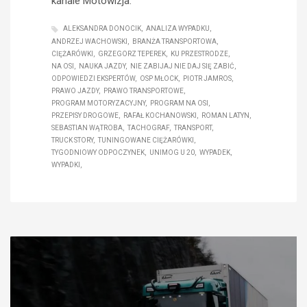
kanale Motowizja.
ALEKSANDRA DONOCIK
ANALIZA WYPADKU
ANDRZEJ WACHOWSKI
BRANŻA TRANSPORTOWA
CIĘŻARÓWKI
GRZEGORZ TEPEREK
KU PRZESTRODZE
NA OSI
NAUKA JAZDY
NIE ZABIJAJ NIE DAJ SIĘ ZABIĆ
ODPOWIEDZI EKSPERTÓW
OSP MŁOCK
PIOTR JAMROS
PRAWO JAZDY
PRAWO TRANSPORTOWE
PROGRAM MOTORYZACYJNY
PROGRAM NA OSI
PRZEPISY DROGOWE
RAFAŁ KOCHANOWSKI
ROMAN LATYN
SEBASTIAN WĄTROBA
TACHOGRAF
TRANSPORT
TRUCK STORY
TUNINGOWANE CIĘŻARÓWKI
TYGODNIOWY ODPOCZYNEK
UNIMOG U 20
WYPADEK
WYPADKI