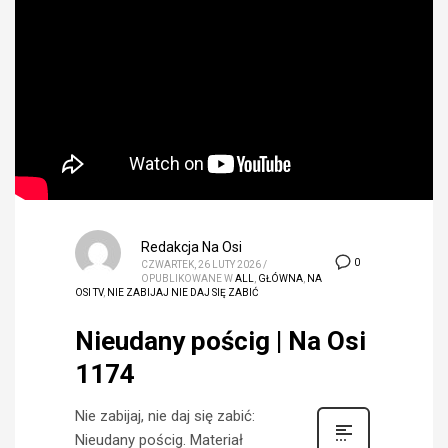
Redakcja Na Osi
0
CZWARTEK, 26 LUTY 2026
/
OPUBLIKOWANE W
ALL
,
GŁÓWNA
,
NA
OSI TV
,
NIE ZABIJAJ NIE DAJ SIĘ ZABIĆ
Nieudany pościg | Na Osi
1174
Nie zabijaj, nie daj się zabić:
Nieudany pościg. Materiał