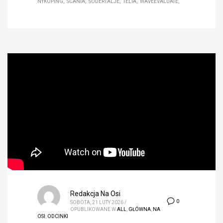
NYKÖPING
SCANIA
SÖDERTÄLJE
TELIA
WAVEEVALUATE
Redakcja Na Osi
0
SOBOTA, 21 LUTY 2026
/
OPUBLIKOWANE W
ALL
,
GŁÓWNA
,
NA
OSI
,
ODCINKI