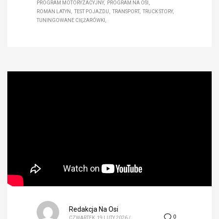
PROGRAM MOTORYZACYJNY
PROGRAM NA OSI
ROMAN LATYN
TEST POJAZDU
TRANSPORT
TRUCK STORY
TUNINGOWANE CIĘŻARÓWKI
Redakcja Na Osi
0
CZWARTEK, 19 LUTY 2026
/