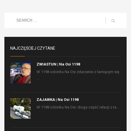
NAJCZĘŚCIEJ CZYTANE
ZWIASTUN | Na Osi 1198
W 1198 odcinku Na Osi zdarzenie z łamiącym się
...
ZAJAWKA | Na Osi 1198
W 1198 odcinku Na Osi: druga część relacji z ta...