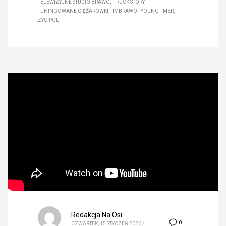
TELEWIZYJNE STUDIO BRAWO
TRUCK STORY
TUNINGOWANE CIĘŻARÓWKI
TV BRAWO
YOUNGTIMER
ZYG POL
Redakcja Na Osi
0
CZWARTEK, 15 STYCZEŃ 2026
/