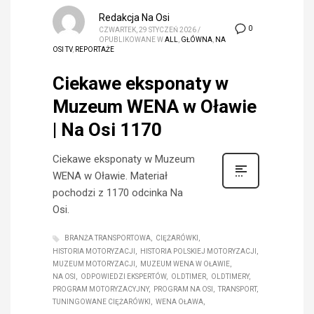
Redakcja Na Osi
0
CZWARTEK, 29 STYCZEŃ 2026
/
OPUBLIKOWANE W
ALL
,
GŁÓWNA
,
NA
OSI TV
,
REPORTAŻE
Ciekawe eksponaty w
Muzeum WENA w Oławie
| Na Osi 1170
Ciekawe eksponaty w Muzeum
WENA w Oławie. Materiał
pochodzi z 1170 odcinka Na
Osi.
BRANŻA TRANSPORTOWA
CIĘŻARÓWKI
HISTORIA MOTORYZACJI
HISTORIA POLSKIEJ MOTORYZACJI
MUZEUM MOTORYZACJI
MUZEUM WENA W OŁAWIE
NA OSI
ODPOWIEDZI EKSPERTÓW
OLDTIMER
OLDTIMERY
PROGRAM MOTORYZACYJNY
PROGRAM NA OSI
TRANSPORT
TUNINGOWANE CIĘŻARÓWKI
WENA OŁAWA