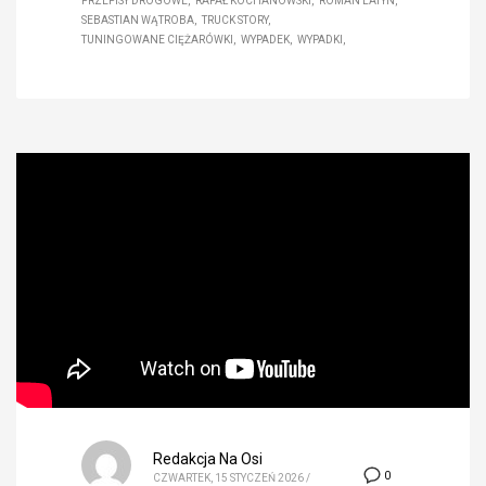
PRZEPISY DROGOWE
RAFAŁ KOCHANOWSKI
ROMAN LATYN
SEBASTIAN WĄTROBA
TRUCK STORY
TUNINGOWANE CIĘŻARÓWKI
WYPADEK
WYPADKI
Redakcja Na Osi
0
CZWARTEK, 15 STYCZEŃ 2026
/