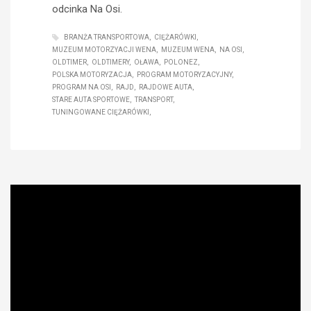
odcinka Na Osi.
BRANŻA TRANSPORTOWA
CIĘŻARÓWKI
MUZEUM MOTORZYACJI WENA
MUZEUM WENA
NA OSI
OLDTIMER
OLDTIMERY
OŁAWA
POLONEZ
POLSKA MOTORYZACJA
PROGRAM MOTORYZACYJNY
PROGRAM NA OSI
RAJD
RAJDOWE AUTA
STARE AUTA SPORTOWE
TRANSPORT
TUNINGOWANE CIĘŻARÓWKI