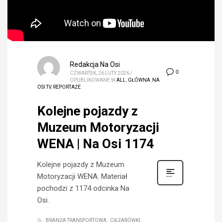
Redakcja Na Osi
0
CZWARTEK, 26 LUTY 2026
/
OPUBLIKOWANE W
ALL
,
GŁÓWNA
,
NA
OSI TV
,
REPORTAŻE
Kolejne pojazdy z
Muzeum Motoryzacji
WENA | Na Osi 1174
Kolejne pojazdy z Muzeum
Motoryzacji WENA. Materiał
pochodzi z 1174 odcinka Na
Osi.
BRANŻA TRANSPORTOWA
CIĘŻARÓWKI