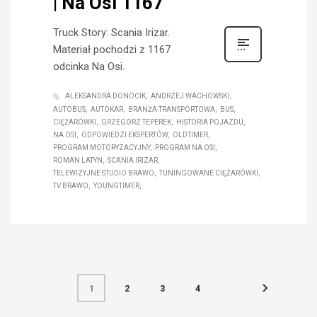
| Na Osi 1167
Truck Story: Scania Irizar.
Materiał pochodzi z 1167
odcinka Na Osi.
ALEKSANDRA DONOCIK
ANDRZEJ WACHOWSKI
AUTOBUS
AUTOKAR
BRANŻA TRANSPORTOWA
BUS
CIĘŻARÓWKI
GRZEGORZ TEPEREK
HISTORIA POJAZDU
NA OSI
ODPOWIEDZI EKSPERTÓW
OLDTIMER
PROGRAM MOTORYZACYJNY
PROGRAM NA OSI
ROMAN LATYN
SCANIA IRIZAR
TELEWIZYJNE STUDIO BRAWO
TUNINGOWANE CIĘŻARÓWKI
TV BRAWO
YOUNGTIMER
2
3
4
1