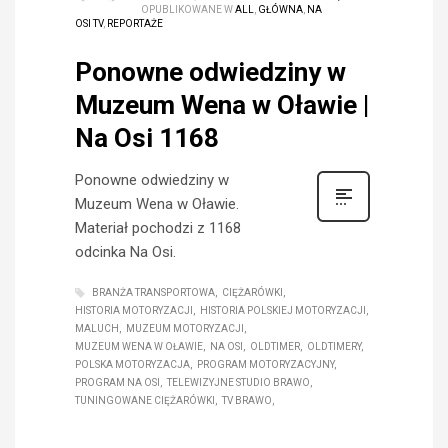
OPUBLIKOWANE W
ALL
,
GŁÓWNA
,
NA
OSI TV
,
REPORTAŻE
Ponowne odwiedziny w
Muzeum Wena w Oławie |
Na Osi 1168
Ponowne odwiedziny w
Muzeum Wena w Oławie.
Materiał pochodzi z 1168
odcinka Na Osi.
BRANŻA TRANSPORTOWA
CIĘŻARÓWKI
HISTORIA MOTORYZACJI
HISTORIA POLSKIEJ MOTORYZACJI
MALUCH
MUZEUM MOTORYZACJI
MUZEUM WENA W OŁAWIE
NA OSI
OLDTIMER
OLDTIMERY
POLSKA MOTORYZACJA
PROGRAM MOTORYZACYJNY
PROGRAM NA OSI
TELEWIZYJNE STUDIO BRAWO
TUNINGOWANE CIĘŻARÓWKI
TV BRAWO