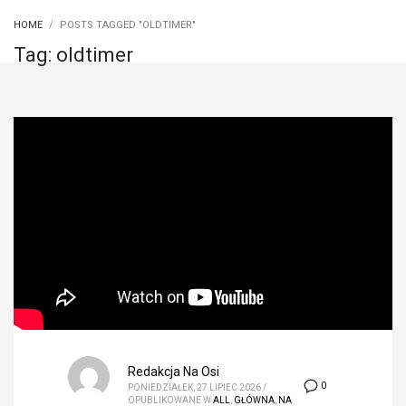
HOME
POSTS TAGGED "OLDTIMER"
Tag: oldtimer
Redakcja Na Osi
0
PONIEDZIAŁEK, 27 LIPIEC 2026
/
OPUBLIKOWANE W
ALL
,
GŁÓWNA
,
NA