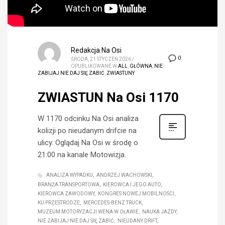
Redakcja Na Osi
0
ŚRODA, 21 STYCZEŃ 2026
/
OPUBLIKOWANE W
ALL
,
GŁÓWNA
,
NIE
ZABIJAJ NIE DAJ SIĘ ZABIĆ
,
ZWIASTUNY
ZWIASTUN Na Osi 1170
W 1170 odcinku Na Osi analiza
kolizji po nieudanym drifcie na
ulicy. Oglądaj Na Osi w środę o
21:00 na kanale Motowizja.
ANALIZA WYPADKU
ANDRZEJ WACHOWSKI
BRANŻA TRANSPORTOWA
KIEROWCA I JEGO AUTO
KIEROWCA ZAWODOWY
KONGRES NOWEJ MOBILNOSCI
KU PRZESTRODZE
MERCEDES-BENZ TRUCK
MUZEUM MOTORYZACJI WENA W OŁAWIE
NAUKA JAZDY
NIE ZABIJAJ NIE DAJ SIĘ ZABIĆ
NIEUDANY DRIFT