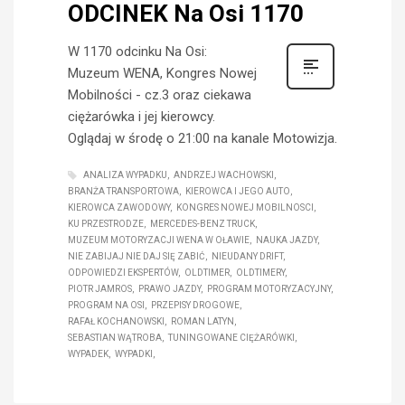
ODCINEK Na Osi 1170
W 1170 odcinku Na Osi:
Muzeum WENA, Kongres Nowej
Mobilności - cz.3 oraz ciekawa
ciężarówka i jej kierowcy.
Oglądaj w środę o 21:00 na kanale Motowizja.
ANALIZA WYPADKU
ANDRZEJ WACHOWSKI
BRANŻA TRANSPORTOWA
KIEROWCA I JEGO AUTO
KIEROWCA ZAWODOWY
KONGRES NOWEJ MOBILNOSCI
KU PRZESTRODZE
MERCEDES-BENZ TRUCK
MUZEUM MOTORYZACJI WENA W OŁAWIE
NAUKA JAZDY
NIE ZABIJAJ NIE DAJ SIĘ ZABIĆ
NIEUDANY DRIFT
ODPOWIEDZI EKSPERTÓW
OLDTIMER
OLDTIMERY
PIOTR JAMROS
PRAWO JAZDY
PROGRAM MOTORYZACYJNY
PROGRAM NA OSI
PRZEPISY DROGOWE
RAFAŁ KOCHANOWSKI
ROMAN LATYN
SEBASTIAN WĄTROBA
TUNINGOWANE CIĘŻARÓWKI
WYPADEK
WYPADKI