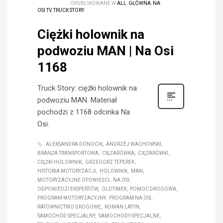
OPUBLIKOWANE W
ALL
,
GŁÓWNA
,
NA
OSI TV
,
TRUCK STORY
Ciężki holownik na
podwoziu MAN | Na Osi
1168
Truck Story: ciężki holownik na
podwoziu MAN. Materiał
pochodzi z 1168 odcinka Na
Osi.
ALEKSANDRA DONOCIK
ANDRZEJ WACHOWSKI
BRANŻA TRANSPORTOWA
CIĘŻARÓWKA
CIĘŻARÓWKI
CIĘŻKI HOLOWNIK
GRZEGORZ TEPEREK
HISTORIA MOTORYZACJI
HOLOWNIK
MAN
MOTORYZACYJNE OPOWIEŚCI
NA OSI
ODPOWIEDZI EKSPERTÓW
OLDTIMER
POMOC DROGOWA
PROGRAM MOTORYZACYJNY
PROGRAM NA OSI
RATOWNICTWO DROGOWE
ROMAN LATYN
SAMOCHÓD SPECJALNY
SAMOCHODY SPECJALNE