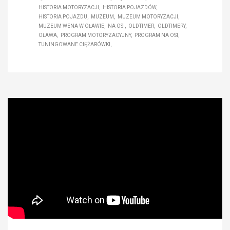
HISTORIA MOTORYZACJI
HISTORIA POJAZDÓW
HISTORIA POJAZDU
MUZEUM
MUZEUM MOTORYZACJI
MUZEUM WENA W OŁAWIE
NA OSI
OLDTIMER
OLDTIMERY
OŁAWA
PROGRAM MOTORYZACYJNY
PROGRAM NA OSI
TUNINGOWANE CIĘŻARÓWKI