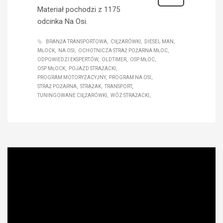
Materiał pochodzi z 1175
odcinka Na Osi.
BRANŻA TRANSPORTOWA
CIĘŻARÓWKI
DIESEL MAN
MŁOCK
NA OSI
OCHOTNICZA STRAŻ POŻARNA MŁOC
ODPOWIEDZI EKSPERTÓW
OLDTIMER
OSP MŁOC
OSP MŁOCK
POJAZD STRAŻACKI
PROGRAM MOTORYZACYJNY
PROGRAM NA OSI
STRAŻ POŻARNA
STRAŻAK
TRANSPORT
TUNINGOWANE CIĘŻARÓWKI
WÓZ STRAŻACKI