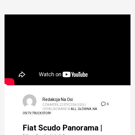
Redakcja Na Osi
0
CZWARTEK, 22 STYCZEŃ 2026
/
OPUBLIKOWANE W
ALL
,
GŁÓWNA
,
NA
OSI TV
,
TRUCK STORY
Fiat Scudo Panorama |