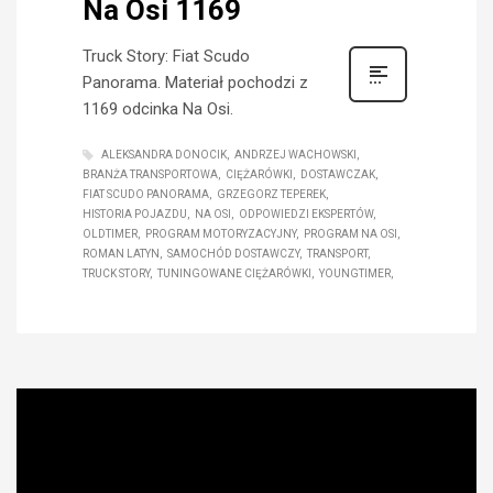
Na Osi 1169
Truck Story: Fiat Scudo
Panorama. Materiał pochodzi z
1169 odcinka Na Osi.
ALEKSANDRA DONOCIK
ANDRZEJ WACHOWSKI
BRANŻA TRANSPORTOWA
CIĘŻARÓWKI
DOSTAWCZAK
FIAT SCUDO PANORAMA
GRZEGORZ TEPEREK
HISTORIA POJAZDU
NA OSI
ODPOWIEDZI EKSPERTÓW
OLDTIMER
PROGRAM MOTORYZACYJNY
PROGRAM NA OSI
ROMAN LATYN
SAMOCHÓD DOSTAWCZY
TRANSPORT
TRUCK STORY
TUNINGOWANE CIĘŻARÓWKI
YOUNGTIMER