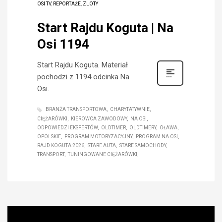
OSI TV
,
REPORTAŻE
,
ZLOTY
Start Rajdu Koguta | Na
Osi 1194
Start Rajdu Koguta. Materiał
pochodzi z 1194 odcinka Na
Osi.
BRANŻA TRANSPORTOWA
CHARYTATYWNIE
CIĘŻARÓWKI
KIEROWCA ZAWODOWY
NA OSI
ODPOWIEDZI EKSPERTÓW
OLDTIMER
OLDTIMERY
OŁAWA
OPOLSKIE
PROGRAM MOTORYZACYJNY
PROGRAM NA OSI
RAJD KOGUTA 2026
STARE AUTA
STARE SAMOCHODY
TRANSPORT
TUNINGOWANE CIĘŻARÓWKI