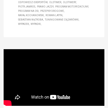
ODPOWIEDZI EKSPERTÓW
OLDTIMER
OLDTIMERY
PIOTR JAMROS
PRAWO JAZDY
PROGRAM MOTORYZACYJNY
PROGRAM NA OSI
PRZEPISY DROGOWE
RAFAŁ KOCHANOWSKI
ROMAN LATYN
SEBASTIAN WĄTROBA
TUNINGOWANE CIĘŻARÓWKI
WYPADEK
WYPADKI