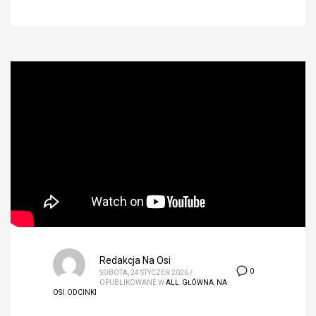
Redakcja Na Osi
0
SOBOTA, 24 STYCZEŃ 2026
/
OPUBLIKOWANE W
ALL
,
GŁÓWNA
,
NA
OSI
,
ODCINKI