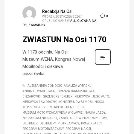
Redakcja Na Osi
0
WTOREK, 20 STYCZEŃ 2026
/
OPUBLIKOWANE W
ALL
,
GŁÓWNA
,
NA
OSI
,
ZWIASTUNY
ZWIASTUN Na Osi 1170
W 1170 odcinku Na Osi:
Muzeum WENA, Kongres Nowej
Mobilności i ciekawa
ciężarówka.
ALEKSANDRA DONOCIK
ANALIZA WYPADKU
ANDRZEJ WACHOWSKI
BRANŻA TRANSPORTOWA
CIĘŻARÓWKI
GRZEGORZ TEPEREK
KIEROWCA I JEGO AUTO
KIEROWCA ZAWODOWY
KONGRES NOWEJ MOBILNOSCI
KU PRZESTRODZE
MERCEDES-BENZ TRUCK
MUZEUM MOTORYZACJI WENA W OŁAWIE
NAUKA JAZDY
NIE ZABIJAJ NIE DAJ SIĘ ZABIĆ
ODPOWIEDZI EKSPERTÓW
OLDTIMER
OLDTIMERY
PIOTR JAMROS
PRAWO JAZDY
PROGRAM MOTORYZACYJNY
PROGRAM NA OSI