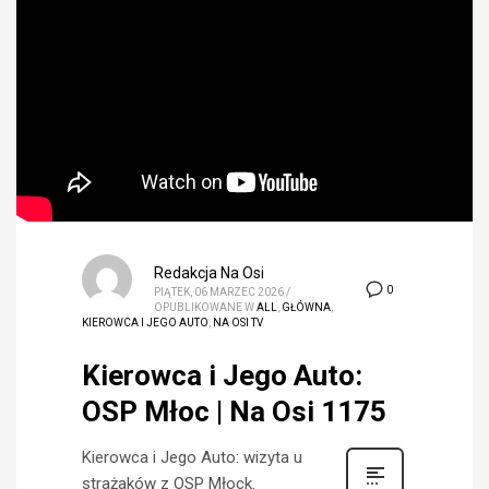
Redakcja Na Osi
0
PIĄTEK, 06 MARZEC 2026
/
OPUBLIKOWANE W
ALL
,
GŁÓWNA
,
KIEROWCA I JEGO AUTO
,
NA OSI TV
Kierowca i Jego Auto:
OSP Młoc | Na Osi 1175
Kierowca i Jego Auto: wizyta u
strażaków z OSP Młock.