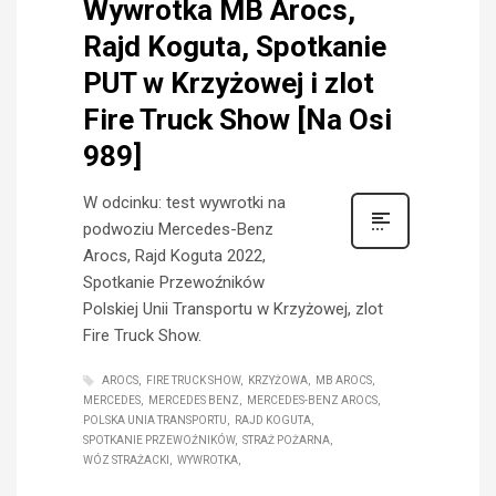
Wywrotka MB Arocs,
Rajd Koguta, Spotkanie
PUT w Krzyżowej i zlot
Fire Truck Show [Na Osi
989]
W odcinku: test wywrotki na
podwoziu Mercedes-Benz
Arocs, Rajd Koguta 2022,
Spotkanie Przewoźników
Polskiej Unii Transportu w Krzyżowej, zlot
Fire Truck Show.
AROCS
FIRE TRUCK SHOW
KRZYŻOWA
MB AROCS
MERCEDES
MERCEDES BENZ
MERCEDES-BENZ AROCS
POLSKA UNIA TRANSPORTU
RAJD KOGUTA
SPOTKANIE PRZEWOŹNIKÓW
STRAŻ POŻARNA
WÓZ STRAŻACKI
WYWROTKA