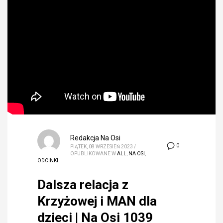
Redakcja Na Osi
0
PIĄTEK, 08 WRZESIEŃ 2023
/
OPUBLIKOWANE W
ALL
,
NA OSI
,
ODCINKI
Dalsza relacja z
Krzyżowej i MAN dla
dzieci | Na Osi 1039