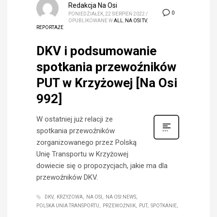
Redakcja Na Osi
0
PONIEDZIAŁEK, 22 SIERPIEŃ 2022
/
OPUBLIKOWANE W
ALL
,
NA OSI TV
,
REPORTAŻE
DKV i podsumowanie
spotkania przewoźników
PUT w Krzyżowej [Na Osi
992]
W ostatniej już relacji ze
spotkania przewoźników
zorganizowanego przez Polską
Unię Transportu w Krzyżowej
dowiecie się o propozycjach, jakie ma dla
przewoźników DKV.
DKV
KRZYŻOWA
NA OSI
NA OSI NEWS
POLSKA UNIA TRANSPORTU
PRZEWOŹNIIK
PUT
SPOTKANIE