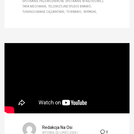
SPOTKANIE PRZEWOŹNIKÓW
SPOTKANIE W KRZYŻOWEJ
TATA MECHANIK
TELEWIZYJNE STUDIO BRAWO
TUNINGOWANE CIĘŻARÓWKI
TV BRAWO
WYPADKI
Redakcja Na Osi
0
WTOREK, 02 LIPIEC 2024
/