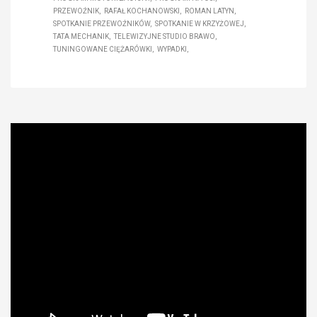
PRZEWOŹNIK
RAFAŁ KOCHANOWSKI
ROMAN LATYN
SPOTKANIE PRZEWOŹNIKÓW
SPOTKANIE W KRZYŻOWEJ
TATA MECHANIK
TELEWIZYJNE STUDIO BRAWO
TUNINGOWANE CIĘŻARÓWKI
WYPADKI