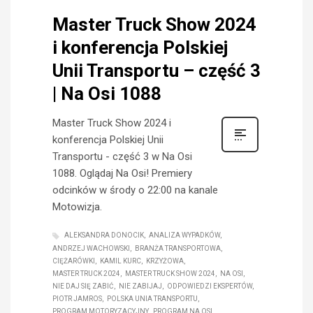
Master Truck Show 2024
i konferencja Polskiej
Unii Transportu – część 3
| Na Osi 1088
Master Truck Show 2024 i
konferencja Polskiej Unii
Transportu - część 3 w Na Osi
1088. Oglądaj Na Osi! Premiery
odcinków w środy o 22:00 na kanale
Motowizja.
ALEKSANDRA DONOCIK
ANALIZA WYPADKÓW
ANDRZEJ WACHOWSKI
BRANŻA TRANSPORTOWA
CIĘŻARÓWKI
KAMIL KURC
KRZYŻOWA
MASTER TRUCK 2024
MASTER TRUCK SHOW 2024
NA OSI
NIE DAJ SIĘ ZABIĆ
NIE ZABIJAJ
ODPOWIEDZI EKSPERTÓW
PIOTR JAMROS
POLSKA UNIA TRANSPORTU
PROGRAM MOTORYZACYJNY
PROGRAM NA OSI