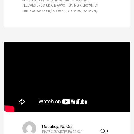
SPOTKANIE PRZEWOŹNIKÓW KRZYŻOWA 2023
TELEWIZYJNE STUDIO BRAWO
TUNING KIEROWNICY
TUNINGOWANE CIĘŻARÓWKI
TV BRAWO
WYPADKI
Redakcja Na Osi
0
PIĄTEK, 08 WRZESIEŃ 2023
/