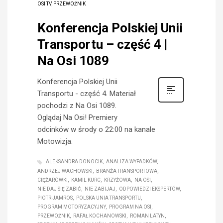
OSI TV
,
PRZEWOŹNIK
Konferencja Polskiej Unii
Transportu – część 4 |
Na Osi 1089
Konferencja Polskiej Unii
Transportu - część 4. Materiał
pochodzi z Na Osi 1089.
Oglądaj Na Osi! Premiery
odcinków w środy o 22:00 na kanale
Motowizja.
ALEKSANDRA DONOCIK
ANALIZA WYPADKÓW
ANDRZEJ WACHOWSKI
BRANŻA TRANSPORTOWA
CIĘŻARÓWKI
KAMIL KURC
KRZYŻOWA
NA OSI
NIE DAJ SIĘ ZABIĆ
NIE ZABIJAJ
ODPOWIEDZI EKSPERTÓW
PIOTR JAMROS
POLSKA UNIA TRANSPORTU
PROGRAM MOTORYZACYJNY
PROGRAM NA OSI
PRZEWOŹNIK
RAFAŁ KOCHANOWSKI
ROMAN LATYN