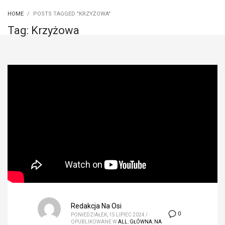
HOME
POSTS TAGGED "KRZYŻOWA"
Tag: Krzyżowa
Redakcja Na Osi
0
PONIEDZIAŁEK, 15 LIPIEC 2024
/
OPUBLIKOWANE W
ALL
,
GŁÓWNA
,
NA