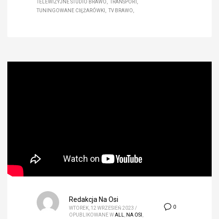
TELEWIZYJNE STUDIO BRAWO
TRANSPORT
TUNINGOWANE CIĘŻARÓWKI
TV BRAWO
Redakcja Na Osi
0
WTOREK, 12 WRZESIEŃ 2023
/
OPUBLIKOWANE W
ALL
,
NA OSI
,