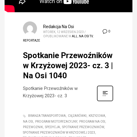
Redakcja Na Osi
0
WTOREK, 12 WRZESIEŃ 2023
/
OPUBLIKOWANE W
ALL
,
NA OSI TV
,
REPORTAŻE
Spotkanie Przewoźników
w Krzyżowej 2023- cz. 3 |
Na Osi 1040
Spotkanie Przewoźników w
Krzyżowej 2023- cz. 3
BRANŻA TRANSPORTOWA
CIĘŻARÓWKI
KRZYŻOWA
NA OSI
PROGRAM MOTORYZACYJNY
PROGRAM NA OSI
PRZEWOŹNIK
SPEDYCJA
SPOTKANIE PRZEWOŹNIKÓW
SPOTKANIE PRZEWOŹNIKÓW W KRZYŻOWEJ 2023