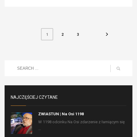
2
3
1
NAJCZĘŚCIEJ CZYTANE
ZWIASTUN | Na Osi 1198
W 1198 odcinku Na Osi zdarzenie z łamiącym się
...