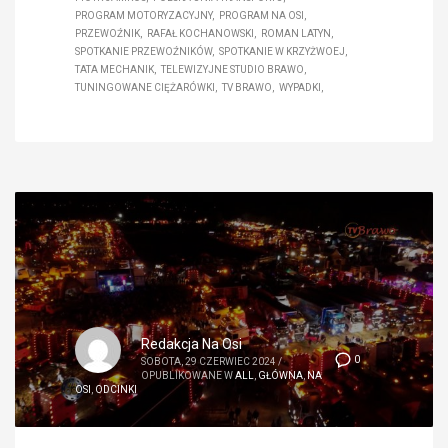
PROGRAM MOTORYZACYJNY
PROGRAM NA OSI
PRZEWOŹNIK
RAFAŁ KOCHANOWSKI
ROMAN LATYN
SPOTKANIE PRZEWOŹNIKÓW
SPOTKANIE W KRZYŻWOEJ
TATA MECHANIK
TELEWIZYJNE STUDIO BRAWO
TUNINGOWANE CIĘŻARÓWKI
TV BRAWO
WYPADKI
Redakcja Na Osi
0
SOBOTA, 29 CZERWIEC 2024
/
OPUBLIKOWANE W
ALL
,
GŁÓWNA
,
NA
OSI
,
ODCINKI