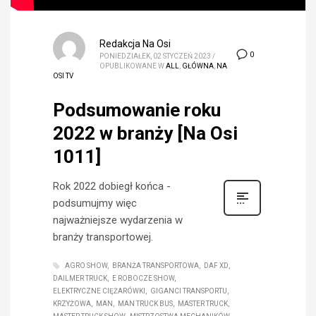
Redakcja Na Osi
0
PONIEDZIAŁEK, 02 STYCZEŃ 2023
/
OPUBLIKOWANE W
ALL
,
GŁÓWNA
,
NA
OSI TV
Podsumowanie roku
2022 w branży [Na Osi
1011]
Rok 2022 dobiegł końca -
podsumujmy więc
najważniejsze wydarzenia w
branży transportowej.
AGRO SHOW
BRANŻA TRANSPORTOWA
DAF XD
DAILMER TRUCK
E ROBOCZE SHOW
ELEKTRYCZNE CIĘŻARÓWKI
GIGANCI TRANSPORTU
KRZYŻOWA
MAN
MAN TRUCK BUS
MASTER TRUCK