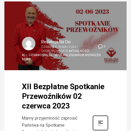
Redakcja Na Osi
0
CZWARTEK, 18 MAJ 2023
/
OPUBLIKOWANE W
AKTUALNOŚCI
,
ALL
,
CIEKAWOSTKI
,
GŁÓWNA
,
KALENDARIUM WYDARZEŃ
,
NEWS
XII Bezpłatne Spotkanie
Przewoźników 02
czerwca 2023
Mamy przyjemność zaprosić
Państwa na Spotkanie