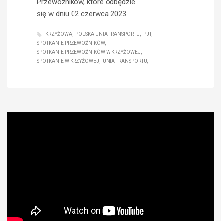
Przewoźników, które odbędzie
się w dniu 02 czerwca 2023
KRZYŻOWA
POLSKA UNIA TRANSPORTU
PUT
SPOTKANIE PRZEWOŹNIKÓW
SPOTKANIE PRZEWOŹNIKÓW W KRZYŻOWEJ
SPOTKANIE W KRZYŻOWEJ
UNIA TRANSPORTU