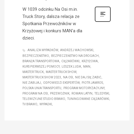
W 1039 odcinku Na Osi m.in.
Truck Story, dalsza relacja ze
Spotkania Przewoźników w
Krzyżowej i konkurs MAN'a dla
dzieci.
ANALIZA WYPADKÓW
ANDRZEJ WACHOWSKI
BEZPIECZEŃSTWO
BEZPIECZEŃSTWO NA DROGACH
BRANŻA TRANSPORTOWA
CIĘŻARÓWKI
KRZYŻOWA
KURS PIERWSZEJ POMOCY
LESZEK LUDA
MAN
MASTER TRUCK
MASTER TRUCK SHOW
MASTER TRUCK SHOW 2023
NA OSI
NIE DAJ SIĘ ZABIĆ
NIE ZABIJAJ
ODPOWIEDZI EKSPERTÓW
PIOTR JAMROS
POLSKA UNIA TRANSPORTU
PROGRAM MOTORYZACYJNY
PROGRAM NA OSI
PRZEWOŹNIK
ROMAN LATYN
TELEDYSKI
TELEWIZYJNE STUDIO BRAWO
TUNINGOWANE CIĘŻARÓWKI
TV BRAWO
WYPADKI