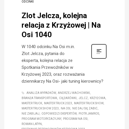
ODCINKI
Zlot Jelcza, kolejna
relacja z Krzyżowej | Na
Osi 1040
W 1040 odcinku Na Osi m.in.
Zlot Jelcza, pytania do
eksperta, kolejna relacja ze
Spotkania Przewoźników w
Krzyżowej 2023, oraz rozważania
dziennikarzy Na Osi- jaki tuning kierownicy?
ANALIZA WYPADKÓW
ANDRZEJ WACHOWSKI
BRANŻA TRANSPORTOWA
CIĘŻARÓWKI
JELCZ
KRZYŻOWA
MASTER TRUCK
MASTER TRUCK 2023
MASTER TRUCK SHOW
MASTER TRUCK SHOW 2023
NA OSI
NIE DAJ SIĘ ZABIĆ
NIE ZABIJAJ
ODPOWIEDZI EKSPERTÓW
PIOTR JAMROS
PROGRAM MOTORYZACYJNY
PROGRAM NA OSI
ROMAN LATYN