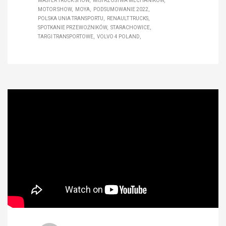
MASTER TRUCK SHOW
MISTRZOSTWA MECHANIKÓW
MOTOR SHOW
MOYA
PODSUMOWANIE 2022
POLSKA UNIA TRANSPORTU
RENAULT TRUCKS
SPOTKANIE PRZEWOŹNIKÓW
STARACHOWICE
TARGI TRANSPORTOWE
VOLVO 4 POLAND