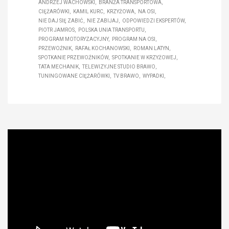
ANDRZEJ WACHOWSKI
BRANŻA TRANSPORTOWA
CIĘŻARÓWKI
KAMIL KURC
KRZYŻOWA
NA OSI
NIE DAJ SIĘ ZABIĆ
NIE ZABIJAJ
ODPOWIEDZI EKSPERTÓW
PIOTR JAMROS
POLSKA UNIA TRANSPORTU
PROGRAM MOTORYZACYJNY
PROGRAM NA OSI
PRZEWOŹNIK
RAFAŁ KOCHANOWSKI
ROMAN LATYN
SPOTKANIE PRZEWOŹNIKÓW
SPOTKANIE W KRZYŻOWEJ
TATA MECHANIK
TELEWIZYJNE STUDIO BRAWO
TUNINGOWANE CIĘŻARÓWKI
TV BRAWO
WYPADKI