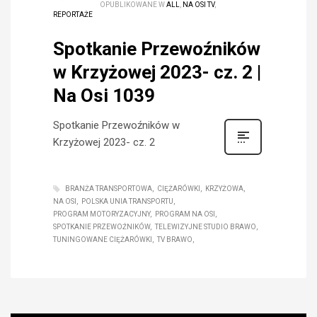
OPUBLIKOWANE W
ALL
,
NA OSI TV
,
REPORTAŻE
Spotkanie Przewoźników
w Krzyżowej 2023- cz. 2 |
Na Osi 1039
Spotkanie Przewoźników w
Krzyżowej 2023- cz. 2
BRANŻA TRANSPORTOWA
CIĘŻARÓWKI
KRZYŻOWA
NA OSI
POLSKA UNIA TRANSPORTU
PROGRAM MOTORYZACYJNY
PROGRAM NA OSI
SPOTKANIE PRZEWOŹNIKÓW
TELEWIZYJNE STUDIO BRAWO
TUNINGOWANE CIĘŻARÓWKI
TV BRAWO