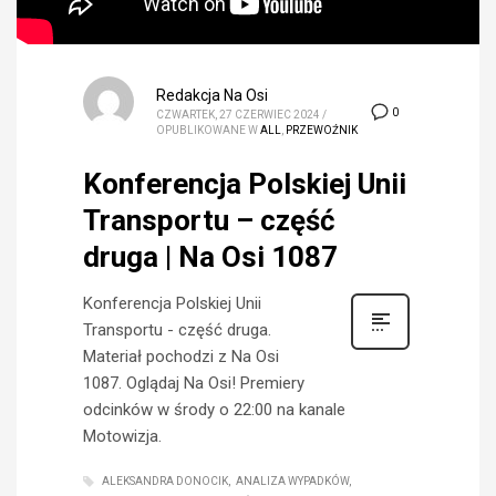
Redakcja Na Osi
0
CZWARTEK, 27 CZERWIEC 2024
/
OPUBLIKOWANE W
ALL
,
PRZEWOŹNIK
Konferencja Polskiej Unii
Transportu – część
druga | Na Osi 1087
Konferencja Polskiej Unii
Transportu - część druga.
Materiał pochodzi z Na Osi
1087. Oglądaj Na Osi! Premiery
odcinków w środy o 22:00 na kanale
Motowizja.
ALEKSANDRA DONOCIK
ANALIZA WYPADKÓW