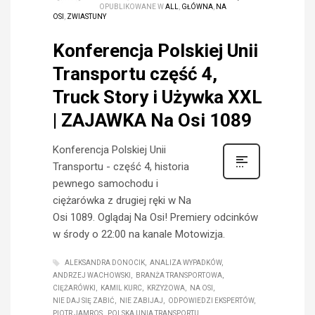
OPUBLIKOWANE W
ALL
,
GŁÓWNA
,
NA
OSI
,
ZWIASTUNY
Konferencja Polskiej Unii
Transportu część 4,
Truck Story i Używka XXL
| ZAJAWKA Na Osi 1089
Konferencja Polskiej Unii
Transportu - część 4, historia
pewnego samochodu i
ciężarówka z drugiej ręki w Na
Osi 1089. Oglądaj Na Osi! Premiery odcinków
w środy o 22:00 na kanale Motowizja.
ALEKSANDRA DONOCIK
ANALIZA WYPADKÓW
ANDRZEJ WACHOWSKI
BRANŻA TRANSPORTOWA
CIĘŻARÓWKI
KAMIL KURC
KRZYŻOWA
NA OSI
NIE DAJ SIĘ ZABIĆ
NIE ZABIJAJ
ODPOWIEDZI EKSPERTÓW
PIOTR JAMROS
POLSKA UNIA TRANSPORTU