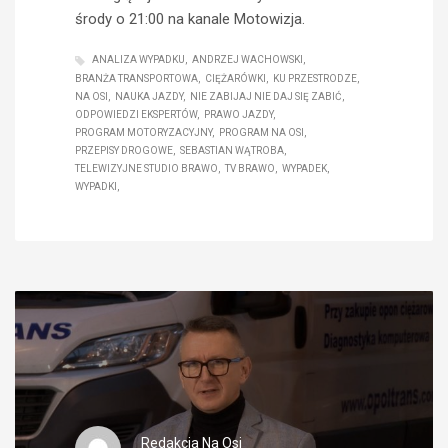
środy o 21:00 na kanale Motowizja.
ANALIZA WYPADKU
ANDRZEJ WACHOWSKI
BRANŻA TRANSPORTOWA
CIĘŻARÓWKI
KU PRZESTRODZE
NA OSI
NAUKA JAZDY
NIE ZABIJAJ NIE DAJ SIĘ ZABIĆ
ODPOWIEDZI EKSPERTÓW
PRAWO JAZDY
PROGRAM MOTORYZACYJNY
PROGRAM NA OSI
PRZEPISY DROGOWE
SEBASTIAN WĄTROBA
TELEWIZYJNE STUDIO BRAWO
TV BRAWO
WYPADEK
WYPADKI
Redakcja Na Osi