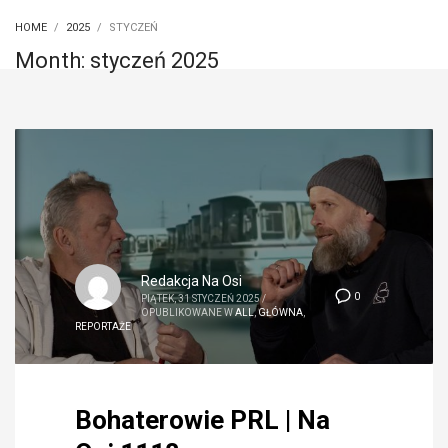
HOME
2025
STYCZEŃ
Month: styczeń 2025
Redakcja Na Osi
0
PIĄTEK, 31 STYCZEŃ 2025
/
OPUBLIKOWANE W
ALL
,
GŁÓWNA
,
REPORTAŻE
Bohaterowie PRL | Na