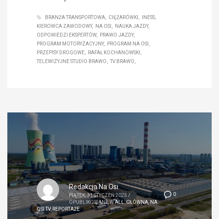
BRANŻA TRANSPORTOWA
CIĘŻARÓWKI
INESS
KIEROWCA ZAWODOWY
NA OSI
NAUKA JAZDY
ODPOWIEDZI EKSPERTÓW
PRAWO JAZDY
PROGRAM MOTORYZACYJNY
PROGRAM NA OSI
PRZEPISY DROGOWE
RAFAŁ KOCHANOWSKI
TELEWIZYJNE STUDIO BRAWO
TV BRAWO
Redakcja Na Osi
0
PIĄTEK, 31 STYCZEŃ 2025
/
OPUBLIKOWANE W
ALL
,
GŁÓWNA
,
NA
OSI TV
,
REPORTAŻE