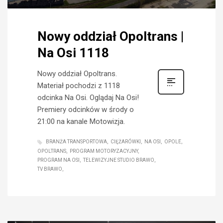
Nowy oddział Opoltrans |
Na Osi 1118
Nowy oddział Opoltrans.
Materiał pochodzi z 1118
odcinka Na Osi. Oglądaj Na Osi!
Premiery odcinków w środy o
21:00 na kanale Motowizja.
BRANŻA TRANSPORTOWA
CIĘŻARÓWKI
NA OSI
OPOLE
OPOLTRANS
PROGRAM MOTORYZACYJNY
PROGRAM NA OSI
TELEWIZYJNE STUDIO BRAWO
TV BRAWO