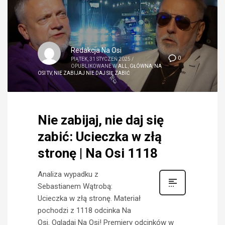
Redakcja Na Osi
0
PIĄTEK, 31 STYCZEŃ 2025
/
OPUBLIKOWANE W
ALL
,
GŁÓWNA
,
NA
OSI TV
,
NIE ZABIJAJ NIE DAJ SIĘ ZABIĆ
Nie zabijaj, nie daj się
zabić: Ucieczka w złą
stronę | Na Osi 1118
Analiza wypadku z
Sebastianem Wątrobą:
Ucieczka w złą stronę. Materiał
pochodzi z 1118 odcinka Na
Osi. Oglądaj Na Osi! Premiery odcinków w