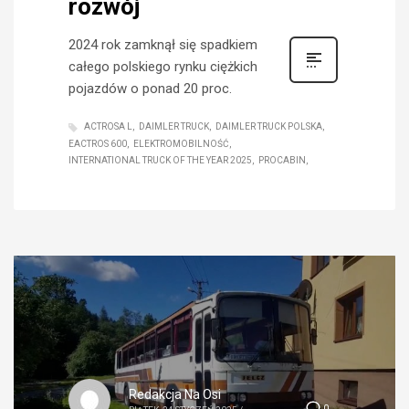
rozwój
2024 rok zamknął się spadkiem
całego polskiego rynku ciężkich
pojazdów o ponad 20 proc.
ACTROSA L
DAIMLER TRUCK
DAIMLER TRUCK POLSKA
EACTROS 600
ELEKTROMOBILNOŚĆ
INTERNATIONAL TRUCK OF THE YEAR 2025
PROCABIN
Redakcja Na Osi
0