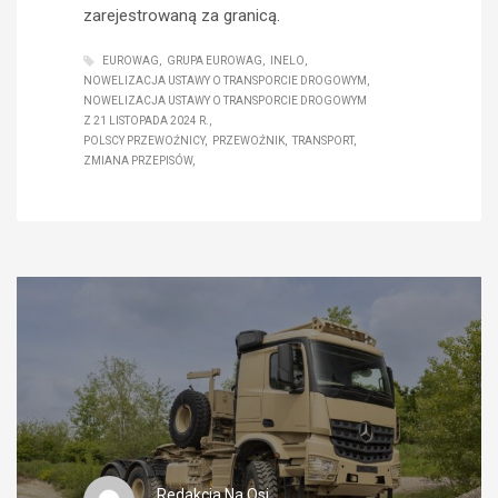
zarejestrowaną za granicą.
EUROWAG
GRUPA EUROWAG
INELO
NOWELIZACJA USTAWY O TRANSPORCIE DROGOWYM
NOWELIZACJA USTAWY O TRANSPORCIE DROGOWYM
Z 21 LISTOPADA 2024 R.
POLSCY PRZEWOŹNICY
PRZEWOŹNIK
TRANSPORT
ZMIANA PRZEPISÓW
Redakcja Na Osi