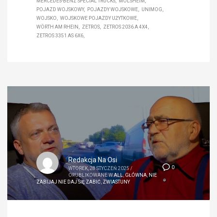
MERCEDES-BENZ SPECIAL TRUCKS
MOLSHEIM
POJAZD WOJSKOWY
POJAZDY WOJSKOWE
UNIMOG
WOJSKO
WOJSKOWE POJAZDY UŻYTKOWE
WÖRTH AM RHEIN
ZETROS
ZETROS 2036 A 4X4
ZETROS 3351 AS 6X6
Redakcja Na Osi
0
WTOREK, 28 STYCZEŃ 2025
/
OPUBLIKOWANE W
ALL
,
GŁÓWNA
,
NIE
ZABIJAJ NIE DAJ SIĘ ZABIĆ
,
ZWIASTUNY