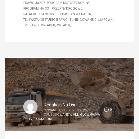
PRAWO JAZDY
PROGRAM MOTORYZACYJNY
PROGRAM NA OSI
PRZEPISY DROGOWE
RAFAŁ KOCHANOWSKI
SEBASTIAN WĄTROBA
TELEWIZYJNE STUDIO BRAWO
TUNINGOWANE CIĘŻARÓWKI
TV BRAWO
WYPADEK
WYPADKI
Redakcja Na Osi
0
CZWARTEK, 23 STYCZEŃ 2025
/
OPUBLIKOWANE W
ALL
,
GŁÓWNA
,
NA
OSI TV
,
TRUCK STORY