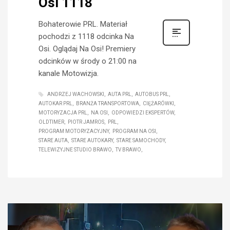
Osi 1118
Bohaterowie PRL. Materiał
pochodzi z 1118 odcinka Na
Osi. Oglądaj Na Osi! Premiery
odcinków w środy o 21:00 na
kanale Motowizja.
ANDRZEJ WACHOWSKI
AUTA PRL
AUTOBUS PRL
AUTOKAR PRL
BRANŻA TRANSPORTOWA
CIĘŻARÓWKI
MOTORYZACJA PRL
NA OSI
ODPOWIEDZI EKSPERTÓW
OLDTIMER
PIOTR JAMROS
PRL
PROGRAM MOTORYZACYJNY
PROGRAM NA OSI
STARE AUTA
STARE AUTOKARY
STARE SAMOCHODY
TELEWIZYJNE STUDIO BRAWO
TV BRAWO