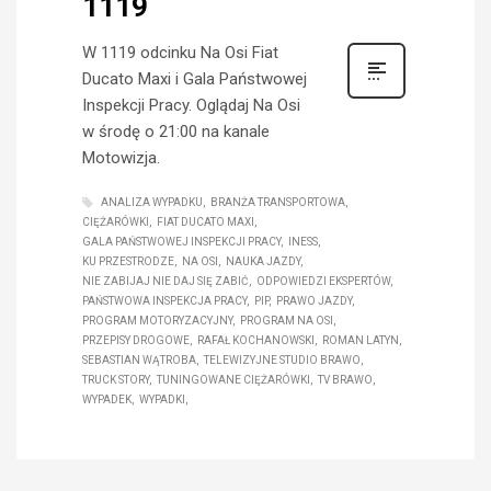
1119
W 1119 odcinku Na Osi Fiat
Ducato Maxi i Gala Państwowej
Inspekcji Pracy. Oglądaj Na Osi
w środę o 21:00 na kanale
Motowizja.
ANALIZA WYPADKU
BRANŻA TRANSPORTOWA
CIĘŻARÓWKI
FIAT DUCATO MAXI
GALA PAŃSTWOWEJ INSPEKCJI PRACY
INESS
KU PRZESTRODZE
NA OSI
NAUKA JAZDY
NIE ZABIJAJ NIE DAJ SIĘ ZABIĆ
ODPOWIEDZI EKSPERTÓW
PAŃSTWOWA INSPEKCJA PRACY
PIP
PRAWO JAZDY
PROGRAM MOTORYZACYJNY
PROGRAM NA OSI
PRZEPISY DROGOWE
RAFAŁ KOCHANOWSKI
ROMAN LATYN
SEBASTIAN WĄTROBA
TELEWIZYJNE STUDIO BRAWO
TRUCK STORY
TUNINGOWANE CIĘŻARÓWKI
TV BRAWO
WYPADEK
WYPADKI