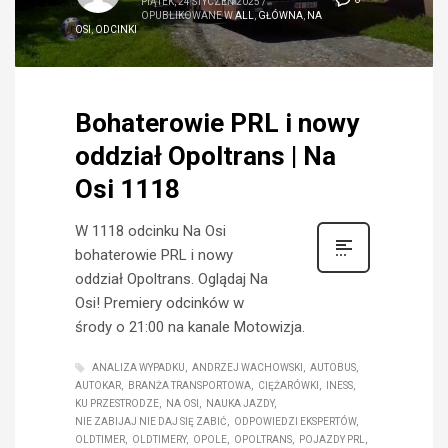
PIĄTEK, 24 STYCZEŃ 2025
/
OPUBLIKOWANE W
ALL
,
GŁÓWNA
,
NA
OSI
,
ODCINKI
Bohaterowie PRL i nowy
oddział Opoltrans | Na
Osi 1118
W 1118 odcinku Na Osi
bohaterowie PRL i nowy
oddział Opoltrans. Oglądaj Na
Osi! Premiery odcinków w
środy o 21:00 na kanale Motowizja.
ANALIZA WYPADKU
ANDRZEJ WACHOWSKI
AUTOBUS
AUTOKAR
BRANŻA TRANSPORTOWA
CIĘŻARÓWKI
INESS
KU PRZESTRODZE
NA OSI
NAUKA JAZDY
NIE ZABIJAJ NIE DAJ SIĘ ZABIĆ
ODPOWIEDZI EKSPERTÓW
OLDTIMER
OLDTIMERY
OPOLE
OPOLTRANS
POJAZDY PRL