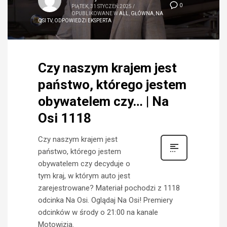
0
PIĄTEK, 31 STYCZEŃ 2025
/
OPUBLIKOWANE W
ALL
,
GŁÓWNA
,
NA
OSI TV
,
ODPOWIEDZI EKSPERTA
Czy naszym krajem jest
państwo, którego jestem
obywatelem czy… | Na
Osi 1118
Czy naszym krajem jest
państwo, którego jestem
obywatelem czy decyduje o
tym kraj, w którym auto jest
zarejestrowane? Materiał pochodzi z 1118
odcinka Na Osi. Oglądaj Na Osi! Premiery
odcinków w środy o 21:00 na kanale
Motowizja.