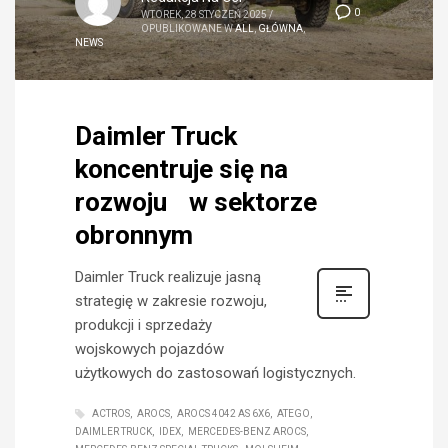
0
WTOREK, 28 STYCZEŃ 2025
/
OPUBLIKOWANE W
ALL
,
GŁÓWNA
,
NEWS
Daimler Truck
koncentruje się na
rozwoju w sektorze
obronnym
Daimler Truck realizuje jasną
strategię w zakresie rozwoju,
produkcji i sprzedaży
wojskowych pojazdów
użytkowych do zastosowań logistycznych.
ACTROS
AROCS
AROCS 4042 AS 6X6
ATEGO
DAIMLER TRUCK
IDEX
MERCEDES-BENZ AROCS