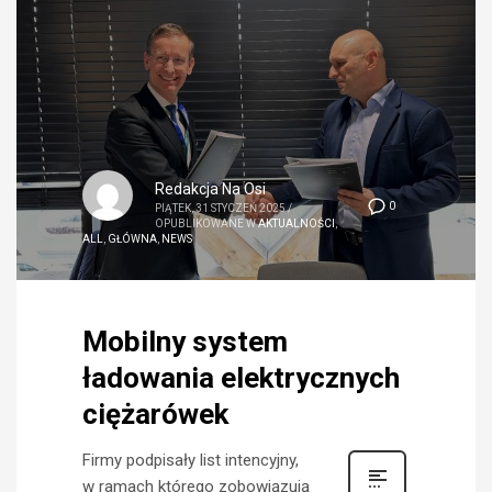
Redakcja Na Osi
0
PIĄTEK, 31 STYCZEŃ 2025
/
OPUBLIKOWANE W
AKTUALNOŚCI
,
ALL
,
GŁÓWNA
,
NEWS
Mobilny system
ładowania elektrycznych
ciężarówek
Firmy podpisały list intencyjny,
w ramach którego zobowiązują