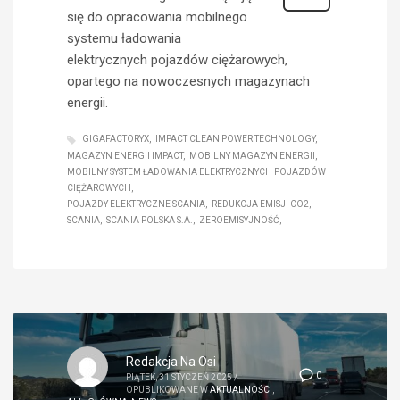
się do opracowania mobilnego
systemu ładowania
elektrycznych pojazdów ciężarowych,
opartego na nowoczesnych magazynach
energii.
GIGAFACTORYX
IMPACT CLEAN POWER TECHNOLOGY
MAGAZYN ENERGII IMPACT
MOBILNY MAGAZYN ENERGII
MOBILNY SYSTEM ŁADOWANIA ELEKTRYCZNYCH POJAZDÓW
CIĘŻAROWYCH
POJAZDY ELEKTRYCZNE SCANIA
REDUKCJA EMISJI CO2
SCANIA
SCANIA POLSKA S.A.
ZEROEMISYJNOŚĆ
Redakcja Na Osi
0
PIĄTEK, 31 STYCZEŃ 2025
/
OPUBLIKOWANE W
AKTUALNOŚCI
,