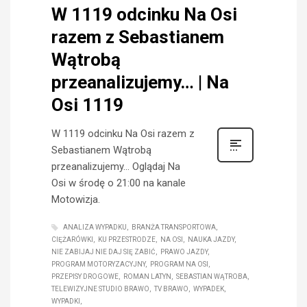
W 1119 odcinku Na Osi
razem z Sebastianem
Wątrobą
przeanalizujemy… | Na
Osi 1119
W 1119 odcinku Na Osi razem z
Sebastianem Wątrobą
przeanalizujemy… Oglądaj Na
Osi w środę o 21:00 na kanale
Motowizja.
ANALIZA WYPADKU
BRANŻA TRANSPORTOWA
CIĘŻARÓWKI
KU PRZESTRODZE
NA OSI
NAUKA JAZDY
NIE ZABIJAJ NIE DAJ SIĘ ZABIĆ
PRAWO JAZDY
PROGRAM MOTORYZACYJNY
PROGRAM NA OSI
PRZEPISY DROGOWE
ROMAN LATYN
SEBASTIAN WĄTROBA
TELEWIZYJNE STUDIO BRAWO
TV BRAWO
WYPADEK
WYPADKI