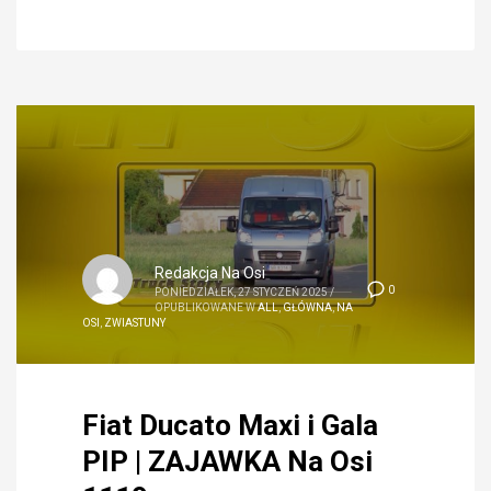
Redakcja Na Osi
0
PONIEDZIAŁEK, 27 STYCZEŃ 2025
/
OPUBLIKOWANE W
ALL
,
GŁÓWNA
,
NA
OSI
,
ZWIASTUNY
Fiat Ducato Maxi i Gala
PIP | ZAJAWKA Na Osi