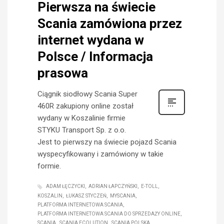
Pierwsza na świecie
Scania zamówiona przez
internet wydana w
Polsce / Informacja
prasowa
Ciągnik siodłowy Scania Super
460R zakupiony online został
wydany w Koszalinie firmie
STYKU Transport Sp. z o.o.
Jest to pierwszy na świecie pojazd Scania
wyspecyfikowany i zamówiony w takie
formie.
ADAM ŁĘCZYCKI
ADRIAN ŁAPCZYŃSKI
E-TOLL
KOSZALIN
ŁUKASZ STYCZEŃ
MYSCANIA
PLATFORMA INTERNETOWA SCANIA
PLATFORMA INTERNETOWA SCANIA DO SPRZEDAŻY ONLINE
SCANIA
SCANIA ECOLUTION
SCANIA POLSKA