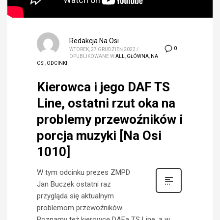
Redakcja Na Osi
0
WTOREK, 27 GRUDZIEŃ 2022
/
OPUBLIKOWANE W
ALL
,
GŁÓWNA
,
NA
OSI
,
ODCINKI
Kierowca i jego DAF TS
Line, ostatni rzut oka na
problemy przewoźników i
porcja muzyki [Na Osi
1010]
W tym odcinku prezes ZMPD
Jan Buczek ostatni raz
przygląda się aktualnym
problemom przewoźników.
Poznamy też kierowcę DAFa TS Line, a w