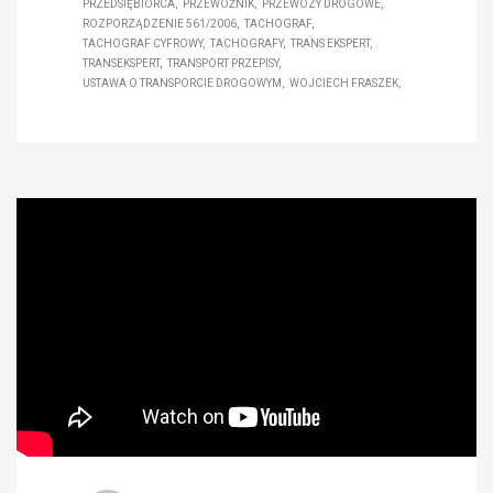
PRZEDSIĘBIORCA
PRZEWOŹNIK
PRZEWOZY DROGOWE
ROZPORZĄDZENIE 561/2006
TACHOGRAF
TACHOGRAF CYFROWY
TACHOGRAFY
TRANS EKSPERT
TRANSEKSPERT
TRANSPORT PRZEPISY
USTAWA O TRANSPORCIE DROGOWYM
WOJCIECH FRASZEK