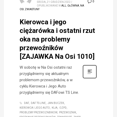
0
ŚRODA, 21 GRUDZIEŃ 2022
/
OPUBLIKOWANE W
ALL
,
GŁÓWNA
,
NA
OSI
,
ZWIASTUNY
Kierowca i jego
ciężarówka i ostatni rzut
oka na problemy
przewoźników
[ZAJAWKA Na Osi 1010]
W sobotę w Na Osi ostatni raz
przyglądniemy się aktualnym
problemom przewoźników, a w
cyklu Kierowca i Jego Auto
przyglądniemy się DAFowi TS Line.
DAF
DAF TS LINE
JAN BUCZEK
KIEROWCA I JEGO AUTO
KIJA
OZPD
PROBLEMY PRZEWOZNBIKOW
PRZEWOŹNIK