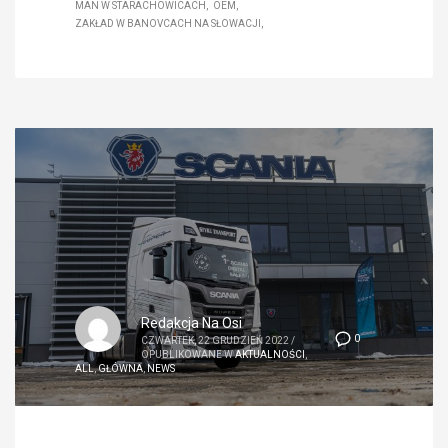
MAN W STARACHOWICACH
OEM
ZAKŁAD W BANOVCACH NA SŁOWACJI
Redakcja Na Osi
0
CZWARTEK, 22 GRUDZIEŃ 2022
/
OPUBLIKOWANE W
AKTUALNOŚCI
,
ALL
,
GŁÓWNA
,
NEWS