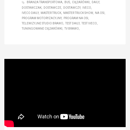
BRANŻA TRANSPORTOWA
BUS
CIĘŻARÓWKI
DAILY
DOSTAWCZAK
DOSTAWCZE
DOSTAWCZY
IVECO
IVECO DAILY
MASTER TRUCK
MASTER TRUCK SHOW
NA OSI
PROGRAM MOTORYZACYJNY
PROGRAM NA OSI
TELEWIZYJNE STUDIO BRAWO
TEST DAILY
TEST IVECO
TUNINGOWANE CIĘŻARÓWKI
TV BRAWO