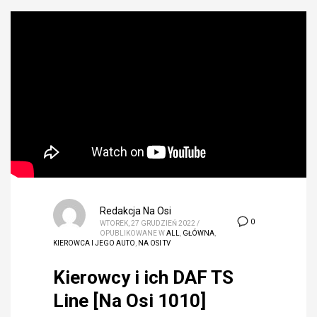
Redakcja Na Osi
0
WTOREK, 27 GRUDZIEŃ 2022
/
OPUBLIKOWANE W
ALL
,
GŁÓWNA
,
KIEROWCA I JEGO AUTO
,
NA OSI TV
Kierowcy i ich DAF TS
Line [Na Osi 1010]