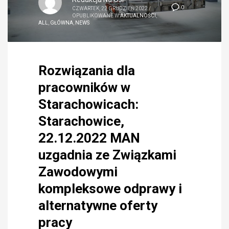
0
CZWARTEK, 22 GRUDZIEŃ 2022
/
OPUBLIKOWANE W
AKTUALNOŚCI
,
ALL
,
GŁÓWNA
,
NEWS
Rozwiązania dla
pracowników w
Starachowicach:
Starachowice,
22.12.2022 MAN
uzgadnia ze Związkami
Zawodowymi
kompleksowe odprawy i
alternatywne oferty
pracy