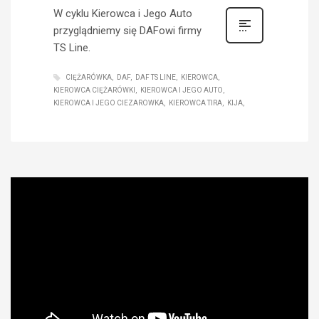
W cyklu Kierowca i Jego Auto
przyglądniemy się DAFowi firmy
TS Line.
CIĘŻARÓWKA
DAF
DAF TS LINE
KIEROWCA
KIEROWCA CIĘŻARÓWKI
KIEROWCA I JEGO AUTO
KIEROWCA I JEGO CIEZAROWKA
KIEROWCA TIRA
KIJA