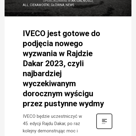
OPUBLIKOWANE W
AKTUALNOŚCI
,
ALL
,
CIEKAWOSTKI
,
GŁÓWNA
,
NEWS
IVECO jest gotowe do
podjęcia nowego
wyzwania w Rajdzie
Dakar 2023, czyli
najbardziej
wyczekiwanym
dorocznym wyścigu
przez pustynne wydmy
IVECO będzie uczestniczyć w
45. edycji Rajdu Dakar, po raz
kolejny demonstrując moc i