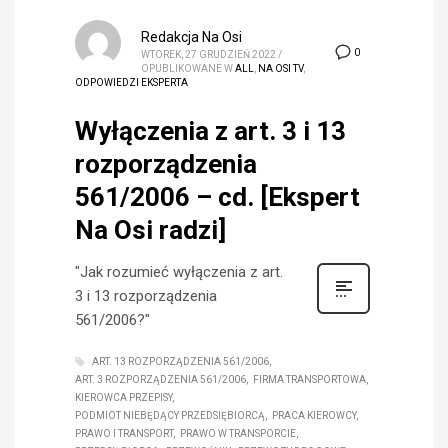
Redakcja Na Osi
0
WTOREK, 27 GRUDZIEŃ 2022
/
OPUBLIKOWANE W
ALL
,
NA OSI TV
,
ODPOWIEDZI EKSPERTA
Wyłączenia z art. 3 i 13
rozporządzenia
561/2006 – cd. [Ekspert
Na Osi radzi]
"Jak rozumieć wyłączenia z art.
3 i 13 rozporządzenia
561/2006?"
ART. 13 ROZPORZĄDZENIA 561/2006
ART. 3 ROZPORZĄDZENIA 561/2006
FIRMA TRANSPORTOWA
KIEROWCA PRZEPISY
PODMIOT NIEBĘDĄCY PRZEDSIĘBIORCĄ
PRACA KIEROWCY
PRAWO I TRANSPORT
PRAWO W TRANSPORCIE