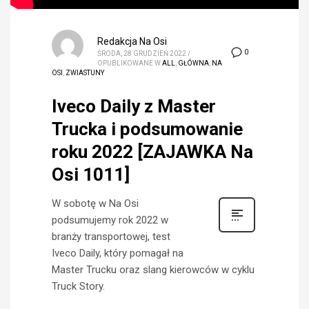
Redakcja Na Osi
0
ŚRODA, 28 GRUDZIEŃ 2022
/
OPUBLIKOWANE W
ALL
,
GŁÓWNA
,
NA
OSI
,
ZWIASTUNY
Iveco Daily z Master
Trucka i podsumowanie
roku 2022 [ZAJAWKA Na
Osi 1011]
W sobotę w Na Osi
podsumujemy rok 2022 w
branży transportowej, test
Iveco Daily, który pomagał na
Master Trucku oraz slang kierowców w cyklu
Truck Story.