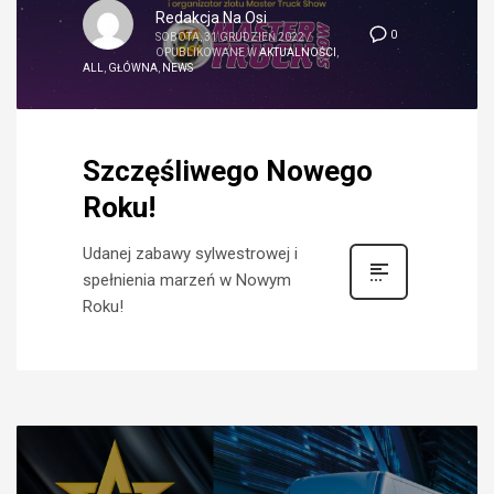
Redakcja Na Osi
0
SOBOTA, 31 GRUDZIEŃ 2022
/
OPUBLIKOWANE W
AKTUALNOŚCI
,
ALL
,
GŁÓWNA
,
NEWS
Szczęśliwego Nowego
Roku!
Udanej zabawy sylwestrowej i
spełnienia marzeń w Nowym
Roku!