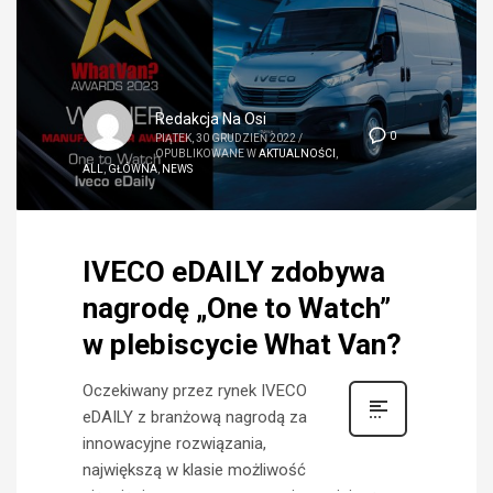
Redakcja Na Osi
0
PIĄTEK, 30 GRUDZIEŃ 2022
/
OPUBLIKOWANE W
AKTUALNOŚCI
,
ALL
,
GŁÓWNA
,
NEWS
IVECO eDAILY zdobywa
nagrodę „One to Watch”
w plebiscycie What Van?
Oczekiwany przez rynek IVECO
eDAILY z branżową nagrodą za
innowacyjne rozwiązania,
największą w klasie możliwość