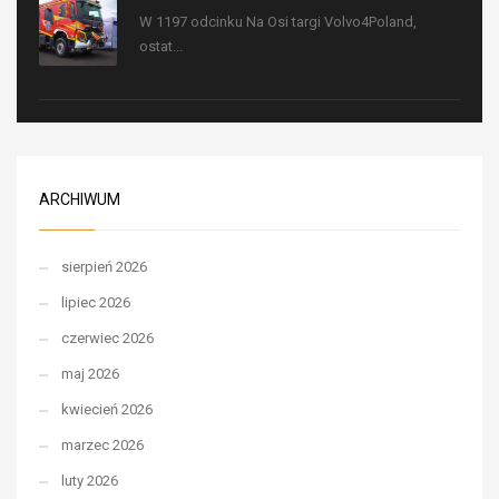
W 1197 odcinku Na Osi targi Volvo4Poland,
ostat...
ARCHIWUM
sierpień 2026
lipiec 2026
czerwiec 2026
maj 2026
kwiecień 2026
marzec 2026
luty 2026