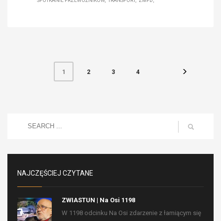
SPOTKANIE PRZEWOŹNIKÓW
TRANSPORT
ZMPD
2
3
4
1
NAJCZĘŚCIEJ CZYTANE
ZWIASTUN | Na Osi 1198
W 1198 odcinku Na Osi zdarzenie z łamiącym się