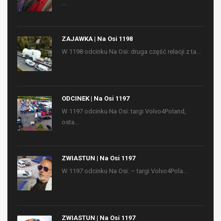
...
ZAJAWKA | Na Osi 1198
W 1198 odcinku Na Osi: druga część relacji z ta...
ODCINEK | Na Osi 1197
W 1197 odcinku Na Osi: targi Volvo4Poland,
osta...
ZWIASTUN | Na Osi 1197
W 1197 odcinku Na Osi: – targi Volvo4Pola...
ZWIASTUN | Na Osi 1197