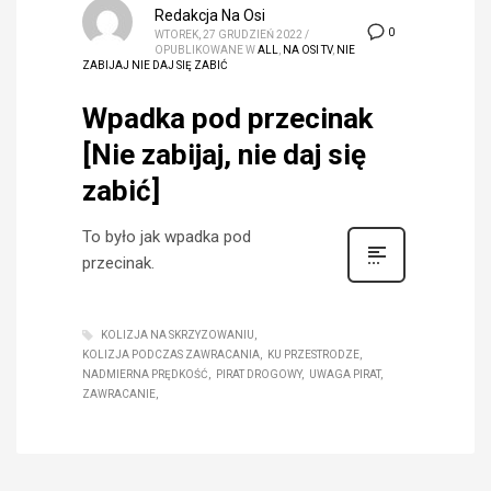
Redakcja Na Osi
0
WTOREK, 27 GRUDZIEŃ 2022
/
OPUBLIKOWANE W
ALL
,
NA OSI TV
,
NIE
ZABIJAJ NIE DAJ SIĘ ZABIĆ
Wpadka pod przecinak
[Nie zabijaj, nie daj się
zabić]
To było jak wpadka pod
przecinak.
KOLIZJA NA SKRZYZOWANIU
KOLIZJA PODCZAS ZAWRACANIA
KU PRZESTRODZE
NADMIERNA PRĘDKOŚĆ
PIRAT DROGOWY
UWAGA PIRAT
ZAWRACANIE