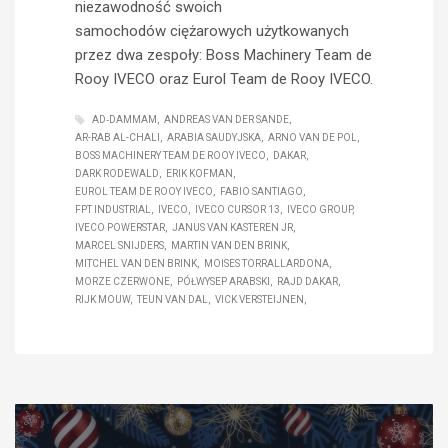
niezawodność swoich
samochodów ciężarowych użytkowanych
przez dwa zespoły: Boss Machinery Team de
Rooy IVECO oraz Eurol Team de Rooy IVECO.
AD‑DAMMAM
ANDREAS VAN DER SANDE
AR-RAB AL-CHALI
ARABIA SAUDYJSKA
ARNO VAN DE POL
BOSS MACHINERY TEAM DE ROOY IVECO
DAKAR
DARK RODEWALD
ERIK KOFMAN
EUROL TEAM DE ROOY IVECO
FABIO SANTIAGO
FPT INDUSTRIAL
IVECO
IVECO CURSOR 13
IVECO GROUP
IVECO POWERSTAR
JANUS VAN KASTEREN JR
MARCEL SNIJDERS
MARTIN VAN DEN BRINK
MITCHEL VAN DEN BRINK
MOISES TORRALLARDONA
MORZE CZERWONE
PÓŁWYSEP ARABSKI
RAJD DAKAR
RIJK MOUW
TEUN VAN DAL
VICK VERSTEIJNEN