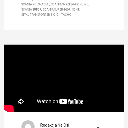
SCANIA POLSKA S.A.
SCANIA SPRZEDAŻ ONLINE
SCANIA SUPER
SCANIA SUPER 460R
SENT
STYKU TRANSPORT SP. Z O.O.
TACHO
Redakcja Na Osi