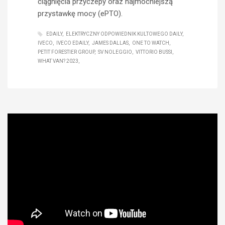
ciągnięcia przyczepy oraz najmocniejszą
przystawkę mocy (ePTO).
EDAILY
ELEKTRYCZNY ODPOWIEDNIK KULTOWEGO DAILY
IVECO
IVECO EDAILY
JAMES DALLAS
ONE TO WATCH
PETIT FORESTIER GROUP
SV NOLEGGIO
VITTORIO BUSSI
WHAT VAN? 2023