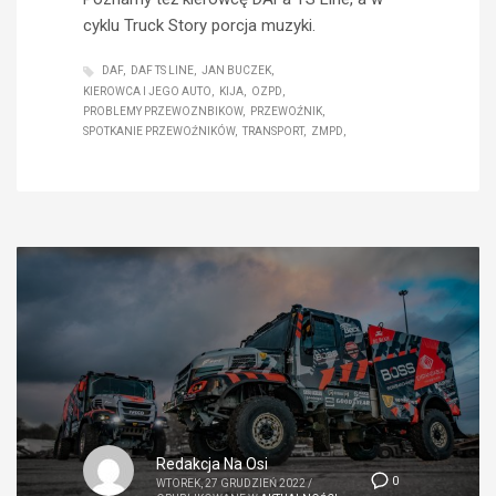
cyklu Truck Story porcja muzyki.
DAF
DAF TS LINE
JAN BUCZEK
KIEROWCA I JEGO AUTO
KIJA
OZPD
PROBLEMY PRZEWOZNBIKOW
PRZEWOŹNIK
SPOTKANIE PRZEWOŹNIKÓW
TRANSPORT
ZMPD
Redakcja Na Osi
0
WTOREK, 27 GRUDZIEŃ 2022
/