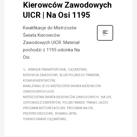
Kierowców Zawodowych
UICR | Na Osi 1195
Kwalifikacje do Mistrzostw
Świata Kierowców
Zawodowych UICR. Materiał
pochodzi z 1195 odcinka Na
Osi.
BRANŻA TRANSPORTOWA
CIĘŻARÓWKI
KIEROWCA ZAWODOWY
KLUB POLSKIEGO TRAKERA
KONKUR KIEROWCÓW
KWALIFIKACJE DO MISTRZOSTW ŚWIATA KIEROWCÓW
ZAWODOWYCH UICR
MISTRZOSTWA ŚWIATA KIEROWCÓW ZAWODOWYCH
NA OSI
ODPOWIEDZI EKSPERTÓW
POLSKI TRAKER
PRAWO JAZDY
PROGRAM MOTORYZACYJNY
PROGRAM NA OSI
PRZEPISY DROGOWE
ROMAN LATYN
TUNINGOWANE CIĘŻARÓWKI