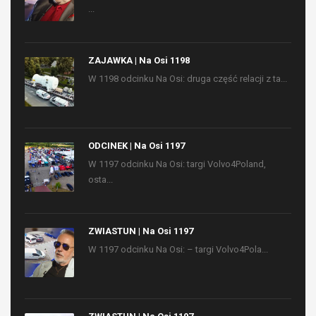
...
ZAJAWKA | Na Osi 1198
W 1198 odcinku Na Osi: druga część relacji z ta...
ODCINEK | Na Osi 1197
W 1197 odcinku Na Osi: targi Volvo4Poland,
osta...
ZWIASTUN | Na Osi 1197
W 1197 odcinku Na Osi: – targi Volvo4Pola...