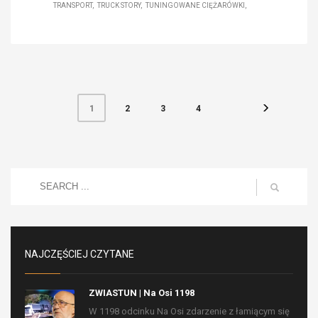
TRANSPORT
TRUCK STORY
TUNINGOWANE CIĘŻARÓWKI
2
3
4
1
NAJCZĘŚCIEJ CZYTANE
ZWIASTUN | Na Osi 1198
W 1198 odcinku Na Osi zdarzenie z łamiącym się