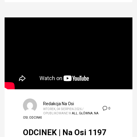
Redakcja Na Osi
0
WTOREK, 04 SIERPIEŃ 2026
/
OPUBLIKOWANE W
ALL
,
GŁÓWNA
,
NA
OSI
,
ODCINKI
ODCINEK | Na Osi 1197