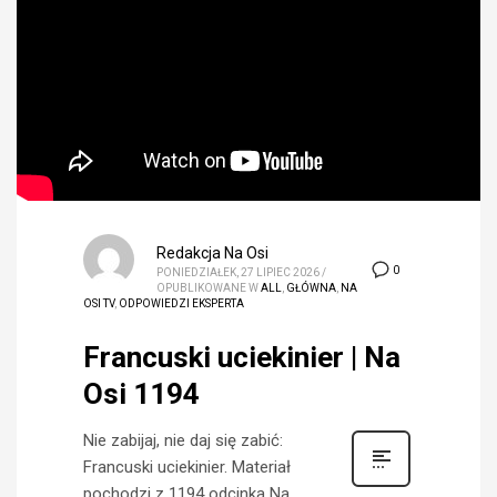
Redakcja Na Osi
0
PONIEDZIAŁEK, 27 LIPIEC 2026
/
OPUBLIKOWANE W
ALL
,
GŁÓWNA
,
NA
OSI TV
,
ODPOWIEDZI EKSPERTA
Francuski uciekinier | Na
Osi 1194
Nie zabijaj, nie daj się zabić:
Francuski uciekinier. Materiał
pochodzi z 1194 odcinka Na