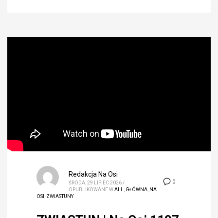
Redakcja Na Osi
0
ŚRODA, 29 LIPIEC 2026
/
OPUBLIKOWANE W
ALL
,
GŁÓWNA
,
NA
OSI
,
ZWIASTUNY