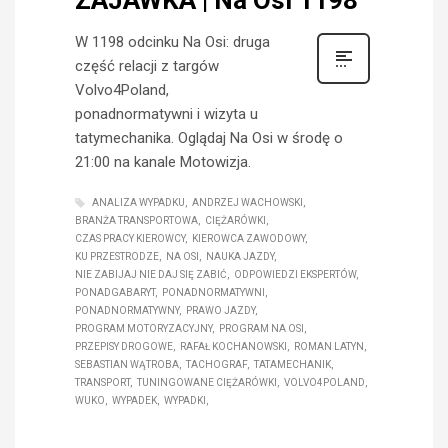
W 1198 odcinku Na Osi: druga
część relacji z targów
Volvo4Poland,
ponadnormatywni i wizyta u
tatymechanika. Oglądaj Na Osi w środę o
21:00 na kanale Motowizja.
ANALIZA WYPADKU
ANDRZEJ WACHOWSKI
BRANŻA TRANSPORTOWA
CIĘŻARÓWKI
CZAS PRACY KIEROWCY
KIEROWCA ZAWODOWY
KU PRZESTRODZE
NA OSI
NAUKA JAZDY
NIE ZABIJAJ NIE DAJ SIĘ ZABIĆ
ODPOWIEDZI EKSPERTÓW
PONADGABARYT
PONADNORMATYWNI
PONADNORMATYWNY
PRAWO JAZDY
PROGRAM MOTORYZACYJNY
PROGRAM NA OSI
PRZEPISY DROGOWE
RAFAŁ KOCHANOWSKI
ROMAN LATYN
SEBASTIAN WĄTROBA
TACHOGRAF
TATAMECHANIK
TRANSPORT
TUNINGOWANE CIĘŻARÓWKI
VOLVO4POLAND
WUKO
WYPADEK
WYPADKI