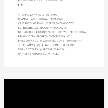
Osi.
ANALIZA WYPADKU
AUTOMAT
BRANŻA TRANSPORTOWA
CIĘŻARÓWKI
CZAS PRACY KIEROWCY
KIEROWCA ZAWODOWY
KU PRZESTRODZE
NA OSI
NAUKA JAZDY
NIE ZABIJAJ NIE DAJ SIĘ ZABIĆ
ODPOWIEDZI EKSPERTÓW
PRAWO JAZDY
PROGRAM MOTORYZACYJNY
PROGRAM NA OSI
PRZEPISY DROGOWE
ROMAN LATYN
SEBASTIAN WĄTROBA
TACHOGRAF
TRANSPORT
TUNINGOWANE CIĘŻARÓWKI
WYPADEK
WYPADEK Z AUTOMATEM
WYPADKI