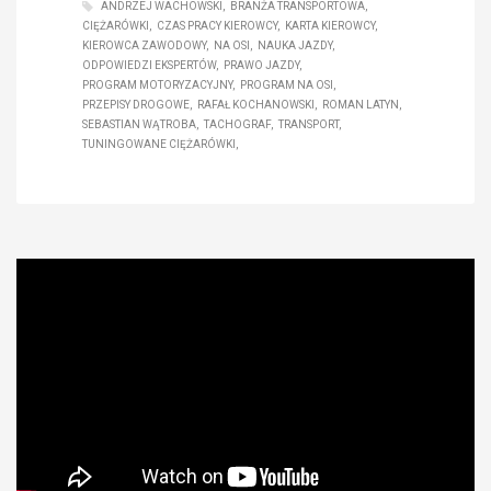
ANDRZEJ WACHOWSKI
BRANŻA TRANSPORTOWA
CIĘŻARÓWKI
CZAS PRACY KIEROWCY
KARTA KIEROWCY
KIEROWCA ZAWODOWY
NA OSI
NAUKA JAZDY
ODPOWIEDZI EKSPERTÓW
PRAWO JAZDY
PROGRAM MOTORYZACYJNY
PROGRAM NA OSI
PRZEPISY DROGOWE
RAFAŁ KOCHANOWSKI
ROMAN LATYN
SEBASTIAN WĄTROBA
TACHOGRAF
TRANSPORT
TUNINGOWANE CIĘŻARÓWKI