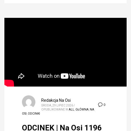
Redakcja Na Osi
0
ŚRODA, 29 LIPIEC 2026
/
OPUBLIKOWANE W
ALL
,
GŁÓWNA
,
NA
OSI
,
ODCINKI
ODCINEK | Na Osi 1196