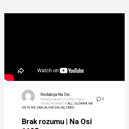
Redakcja Na Osi
0
PONIEDZIAŁEK, 27 LIPIEC 2026
/
OPUBLIKOWANE W
ALL
,
GŁÓWNA
,
NA
OSI TV
,
NIE ZABIJAJ NIE DAJ SIĘ ZABIĆ
Brak rozumu | Na Osi