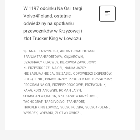
W 1197 odcinku Na Osi: targi
Volvo4Poland, ostatnie
odwiedziny na spotkaniu
przewoźników w Krzyżowej i
zlot Trucker King w Łowiczu.
ANALIZA WYPADKU
ANDRZEJ WACHOWSKI
BRANŻA TRANSPORTOWA
CIĘŻARÓWKI
CZAS PRACY KIEROWCY
KIEROWCA ZAWODOWY
KU PRZESTRODZE
NA OSI
NAUKA JAZDY
NIE ZABIJAJ NIE DAJ SIĘ ZABIĆ
ODPOWIEDZI EKSPERTÓW
POTRĄCENIE
PRAWO JAZDY
PROGRAM MOTORYZACYJNY
PROGRAM NA OSI
PRZEPISY DROGOWE
PRZEWOŹNIK
RAFAŁ KOCHANOWSKI
ROMAN LATYN
SEBASTIAN WĄTROBA
SPOTKANIE W KRZYŻOWEJ
TACHOGRAF
TARGI VOLVO
TRANSPORT
TRUCKER KING ŁOWICZ
VOLVO POLSKA
VOLVO4POLAND
WYPADEK
WYPADKI
ZLOT W ŁOWICZU