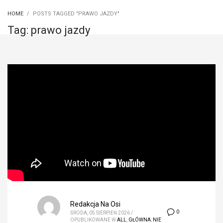
HOME
POSTS TAGGED "PRAWO JAZDY"
Tag: prawo jazdy
Redakcja Na Osi
0
ŚRODA, 05 SIERPIEŃ 2026
/
OPUBLIKOWANE W
ALL
,
GŁÓWNA
,
NIE