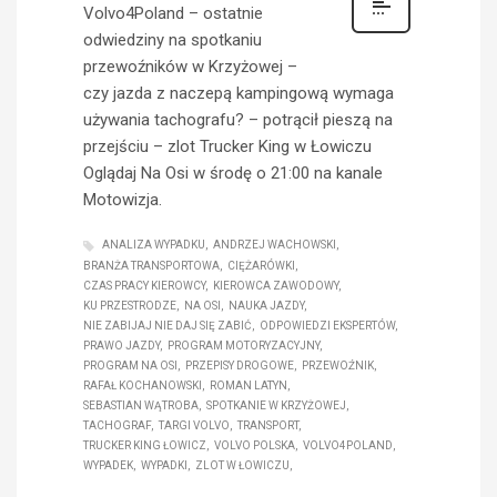
Volvo4Poland – ostatnie
odwiedziny na spotkaniu
przewoźników w Krzyżowej –
czy jazda z naczepą kampingową wymaga
używania tachografu? – potrącił pieszą na
przejściu – zlot Trucker King w Łowiczu
Oglądaj Na Osi w środę o 21:00 na kanale
Motowizja.
ANALIZA WYPADKU
ANDRZEJ WACHOWSKI
BRANŻA TRANSPORTOWA
CIĘŻARÓWKI
CZAS PRACY KIEROWCY
KIEROWCA ZAWODOWY
KU PRZESTRODZE
NA OSI
NAUKA JAZDY
NIE ZABIJAJ NIE DAJ SIĘ ZABIĆ
ODPOWIEDZI EKSPERTÓW
PRAWO JAZDY
PROGRAM MOTORYZACYJNY
PROGRAM NA OSI
PRZEPISY DROGOWE
PRZEWOŹNIK
RAFAŁ KOCHANOWSKI
ROMAN LATYN
SEBASTIAN WĄTROBA
SPOTKANIE W KRZYŻOWEJ
TACHOGRAF
TARGI VOLVO
TRANSPORT
TRUCKER KING ŁOWICZ
VOLVO POLSKA
VOLVO4POLAND
WYPADEK
WYPADKI
ZLOT W ŁOWICZU