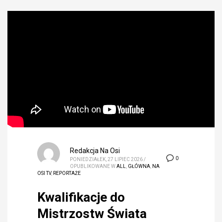
Redakcja Na Osi
0
PONIEDZIAŁEK, 27 LIPIEC 2026
/
OPUBLIKOWANE W
ALL
,
GŁÓWNA
,
NA
OSI TV
,
REPORTAŻE
Kwalifikacje do
Mistrzostw Świata