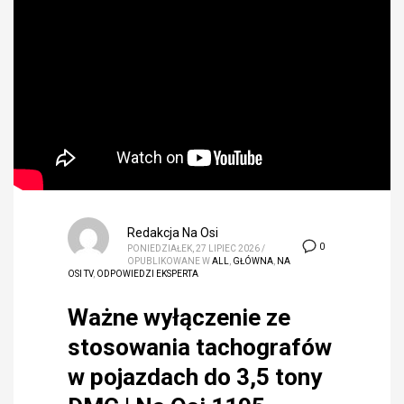
Redakcja Na Osi
0
PONIEDZIAŁEK, 27 LIPIEC 2026
/
OPUBLIKOWANE W
ALL
,
GŁÓWNA
,
NA
OSI TV
,
ODPOWIEDZI EKSPERTA
Ważne wyłączenie ze
stosowania tachografów
w pojazdach do 3,5 tony