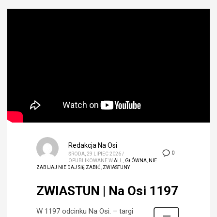
Redakcja Na Osi
0
ŚRODA, 29 LIPIEC 2026
/
OPUBLIKOWANE W
ALL
,
GŁÓWNA
,
NIE
ZABIJAJ NIE DAJ SIĘ ZABIĆ
,
ZWIASTUNY
ZWIASTUN | Na Osi 1197
W 1197 odcinku Na Osi: – targi