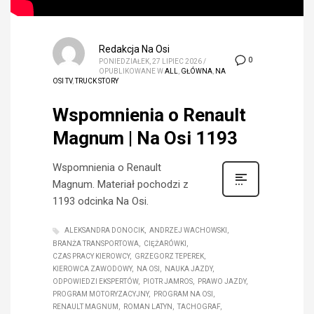
Redakcja Na Osi
0
PONIEDZIAŁEK, 27 LIPIEC 2026
/
OPUBLIKOWANE W
ALL
,
GŁÓWNA
,
NA
OSI TV
,
TRUCK STORY
Wspomnienia o Renault
Magnum | Na Osi 1193
Wspomnienia o Renault
Magnum. Materiał pochodzi z
1193 odcinka Na Osi.
ALEKSANDRA DONOCIK
ANDRZEJ WACHOWSKI
BRANŻA TRANSPORTOWA
CIĘŻARÓWKI
CZAS PRACY KIEROWCY
GRZEGORZ TEPEREK
KIEROWCA ZAWODOWY
NA OSI
NAUKA JAZDY
ODPOWIEDZI EKSPERTÓW
PIOTR JAMROS
PRAWO JAZDY
PROGRAM MOTORYZACYJNY
PROGRAM NA OSI
RENAULT MAGNUM
ROMAN LATYN
TACHOGRAF