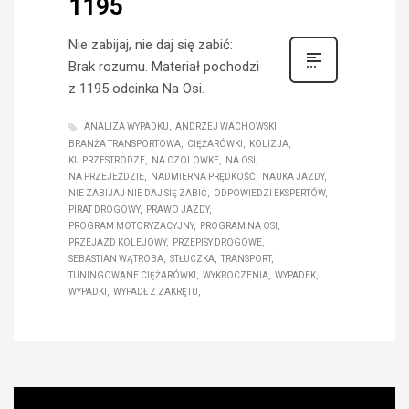
1195
Nie zabijaj, nie daj się zabić:
Brak rozumu. Materiał pochodzi
z 1195 odcinka Na Osi.
ANALIZA WYPADKU
ANDRZEJ WACHOWSKI
BRANŻA TRANSPORTOWA
CIĘŻARÓWKI
KOLIZJA
KU PRZESTRODZE
NA CZOLOWKE
NA OSI
NA PRZEJEŹDZIE
NADMIERNA PRĘDKOŚĆ
NAUKA JAZDY
NIE ZABIJAJ NIE DAJ SIĘ ZABIĆ
ODPOWIEDZI EKSPERTÓW
PIRAT DROGOWY
PRAWO JAZDY
PROGRAM MOTORYZACYJNY
PROGRAM NA OSI
PRZEJAZD KOLEJOWY
PRZEPISY DROGOWE
SEBASTIAN WĄTROBA
STŁUCZKA
TRANSPORT
TUNINGOWANE CIĘŻARÓWKI
WYKROCZENIA
WYPADEK
WYPADKI
WYPADŁ Z ZAKRĘTU