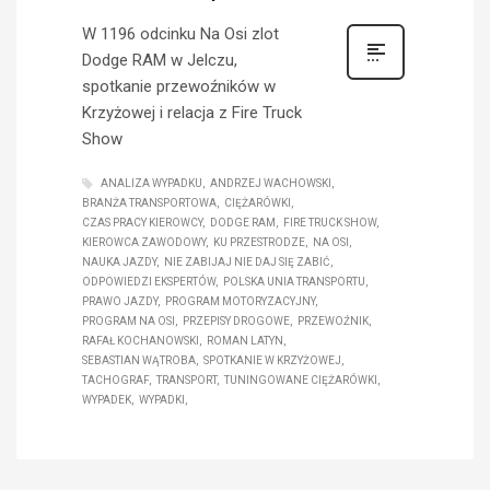
W 1196 odcinku Na Osi zlot
Dodge RAM w Jelczu,
spotkanie przewoźników w
Krzyżowej i relacja z Fire Truck
Show
ANALIZA WYPADKU
ANDRZEJ WACHOWSKI
BRANŻA TRANSPORTOWA
CIĘŻARÓWKI
CZAS PRACY KIEROWCY
DODGE RAM
FIRE TRUCK SHOW
KIEROWCA ZAWODOWY
KU PRZESTRODZE
NA OSI
NAUKA JAZDY
NIE ZABIJAJ NIE DAJ SIĘ ZABIĆ
ODPOWIEDZI EKSPERTÓW
POLSKA UNIA TRANSPORTU
PRAWO JAZDY
PROGRAM MOTORYZACYJNY
PROGRAM NA OSI
PRZEPISY DROGOWE
PRZEWOŹNIK
RAFAŁ KOCHANOWSKI
ROMAN LATYN
SEBASTIAN WĄTROBA
SPOTKANIE W KRZYŻOWEJ
TACHOGRAF
TRANSPORT
TUNINGOWANE CIĘŻARÓWKI
WYPADEK
WYPADKI