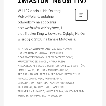
ZWIASTUN | Na Osi 1197
W 1197 odcinku Na Osi targi
Volvo4Poland, ostatnie
odwiedziny na spotkaniu
przewoźników w Krzyżowej i
zlot Trucker King w Łowiczu. Oglądaj Na Osi
w środę o 21:00 na kanale Motowizja.
ANALIZA WYPADKU
ANDRZEJ WACHOWSKI
BRANŻA TRANSPORTOWA
CIĘŻARÓWKI
CZAS PRACY KIEROWCY
KIEROWCA ZAWODOWY
KU PRZESTRODZE
NA OSI
NAUKA JAZDY
NIE ZABIJAJ NIE DAJ SIĘ ZABIĆ
ODPOWIEDZI EKSPERTÓW
PRAWO JAZDY
PROGRAM MOTORYZACYJNY
PROGRAM NA OSI
PRZEPISY DROGOWE
PRZEWOŹNIK
RAFAŁ KOCHANOWSKI
ROMAN LATYN
SEBASTIAN WĄTROBA
SPOTKANIE W KRZYŻOWEJ
TACHOGRAF
TARGI VOLVO
TRANSPORT
TRUCKER KING ŁOWICZ
VOLVO POLSKA
VOLVO4POLAND
WYPADEK
WYPADKI
ZLOT W ŁOWICZU