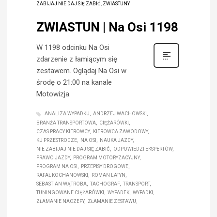
ZABIJAJ NIE DAJ SIĘ ZABIĆ
,
ZWIASTUNY
ZWIASTUN | Na Osi 1198
W 1198 odcinku Na Osi
zdarzenie z łamiącym się
zestawem. Oglądaj Na Osi w
środę o 21:00 na kanale
Motowizja.
ANALIZA WYPADKU
ANDRZEJ WACHOWSKI
BRANŻA TRANSPORTOWA
CIĘŻARÓWKI
CZAS PRACY KIEROWCY
KIEROWCA ZAWODOWY
KU PRZESTRODZE
NA OSI
NAUKA JAZDY
NIE ZABIJAJ NIE DAJ SIĘ ZABIĆ
ODPOWIEDZI EKSPERTÓW
PRAWO JAZDY
PROGRAM MOTORYZACYJNY
PROGRAM NA OSI
PRZEPISY DROGOWE
RAFAŁ KOCHANOWSKI
ROMAN LATYN
SEBASTIAN WĄTROBA
TACHOGRAF
TRANSPORT
TUNINGOWANE CIĘŻARÓWKI
WYPADEK
WYPADKI
ZŁAMANIE NACZEPY
ZŁAMANIE ZESTAWU