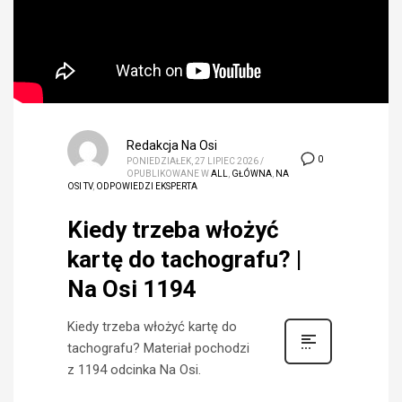
Redakcja Na Osi
0
PONIEDZIAŁEK, 27 LIPIEC 2026
/
OPUBLIKOWANE W
ALL
,
GŁÓWNA
,
NA
OSI TV
,
ODPOWIEDZI EKSPERTA
Kiedy trzeba włożyć
kartę do tachografu? |
Na Osi 1194
Kiedy trzeba włożyć kartę do
tachografu? Materiał pochodzi
z 1194 odcinka Na Osi.