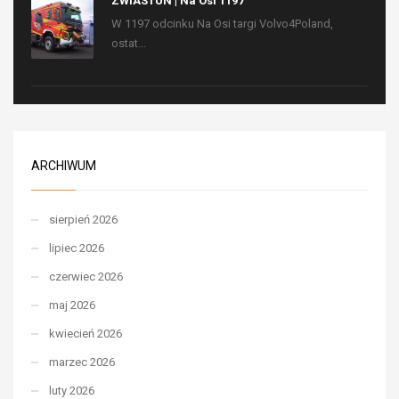
ZWIASTUN | Na Osi 1197
W 1197 odcinku Na Osi targi Volvo4Poland,
ostat...
ARCHIWUM
sierpień 2026
lipiec 2026
czerwiec 2026
maj 2026
kwiecień 2026
marzec 2026
luty 2026