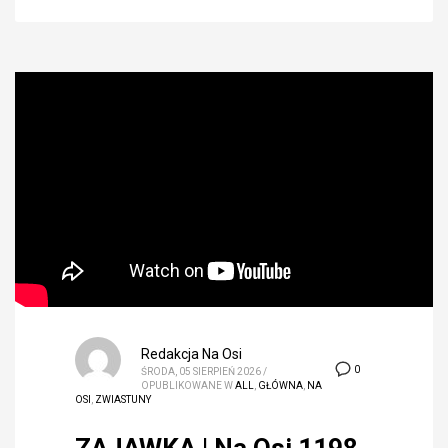
Redakcja Na Osi
0
ŚRODA, 05 SIERPIEŃ 2026
/
OPUBLIKOWANE W
ALL
,
GŁÓWNA
,
NA
OSI
,
ZWIASTUNY
ZAJAWKA | Na Osi 1198