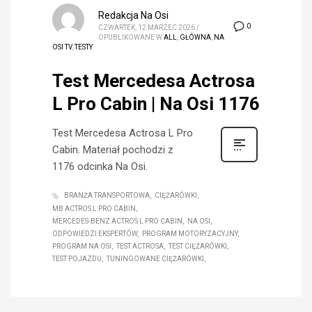
Redakcja Na Osi
0
CZWARTEK, 12 MARZEC 2026
/
OPUBLIKOWANE W
ALL
,
GŁÓWNA
,
NA
OSI TV
,
TESTY
Test Mercedesa Actrosa
L Pro Cabin | Na Osi 1176
Test Mercedesa Actrosa L Pro
Cabin. Materiał pochodzi z
1176 odcinka Na Osi.
BRANŻA TRANSPORTOWA
CIĘŻARÓWKI
MB ACTROS L PRO CABIN
MERCEDES-BENZ ACTROS L PRO CABIN
NA OSI
ODPOWIEDZI EKSPERTÓW
PROGRAM MOTORYZACYJNY
PROGRAM NA OSI
TEST ACTROSA
TEST CIĘŻARÓWKI
TEST POJAZDU
TUNINGOWANE CIĘŻARÓWKI