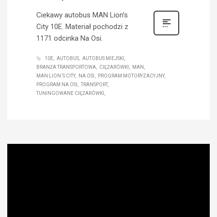
Ciekawy autobus MAN Lion’s
City 10E. Materiał pochodzi z
1171 odcinka Na Osi.
10E
AUTOBUS
AUTOBUS MIEJSKI
BRANŻA TRANSPORTOWA
CIĘŻARÓWKI
MAN
MAN LION`S CITY
NA OSI
PROGRAM MOTORYZACYJNY
PROGRAM NA OSI
TRANSPORT
TUNINGOWANE CIĘŻARÓWKI