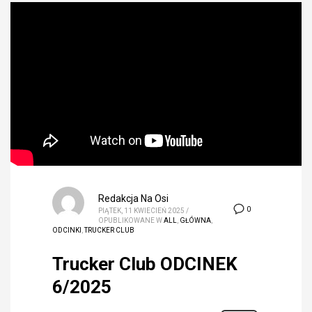
Redakcja Na Osi
0
PIĄTEK, 11 KWIECIEŃ 2025
/
OPUBLIKOWANE W
ALL
,
GŁÓWNA
,
ODCINKI
,
TRUCKER CLUB
Trucker Club ODCINEK
6/2025