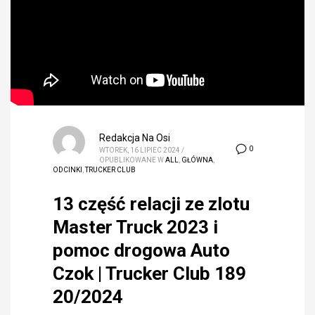
Redakcja Na Osi
0
WTOREK, 16 LIPIEC 2024
/
OPUBLIKOWANE W
ALL
,
GŁÓWNA
,
ODCINKI
,
TRUCKER CLUB
13 część relacji ze zlotu
Master Truck 2023 i
pomoc drogowa Auto
Czok | Trucker Club 189
20/2024