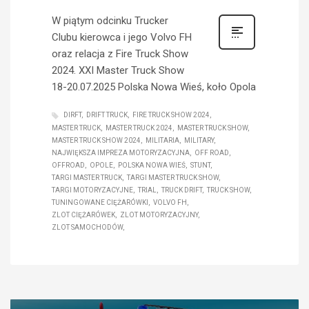
W piątym odcinku Trucker
Clubu kierowca i jego Volvo FH
oraz relacja z Fire Truck Show
2024. XXI Master Truck Show
18-20.07.2025 Polska Nowa Wieś, koło Opola
DIRFT
DRIFT TRUCK
FIRE TRUCK SHOW 2024
MASTER TRUCK
MASTER TRUCK 2024
MASTER TRUCK SHOW
MASTER TRUCK SHOW 2024
MILITARIA
MILITARY
NAJWIĘKSZA IMPREZA MOTORYZACYJNA
OFF ROAD
OFFROAD
OPOLE
POLSKA NOWA WIEŚ
STUNT
TARGI MASTER TRUCK
TARGI MASTER TRUCK SHOW
TARGI MOTORYZACYJNE
TRIAL
TRUCK DRIFT
TRUCK SHOW
TUNINGOWANE CIĘŻARÓWKI
VOLVO FH
ZLOT CIĘŻARÓWEK
ZLOT MOTORYZACYJNY
ZLOT SAMOCHODÓW