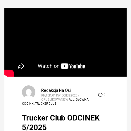
Redakcja Na Osi
0
PIĄTEK, 04 KWIECIEŃ 2025
/
OPUBLIKOWANE W
ALL
,
GŁÓWNA
,
ODCINKI
,
TRUCKER CLUB
Trucker Club ODCINEK
5/2025