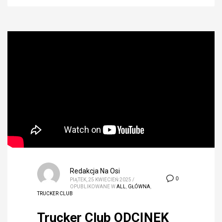
Redakcja Na Osi
0
PIĄTEK, 25 KWIECIEŃ 2025
/
OPUBLIKOWANE W
ALL
,
GŁÓWNA
,
TRUCKER CLUB
Trucker Club ODCINEK