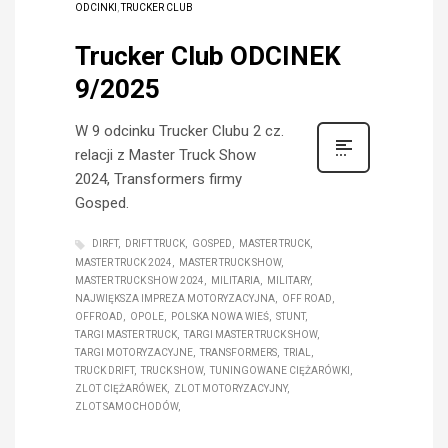
ODCINKI
,
TRUCKER CLUB
Trucker Club ODCINEK
9/2025
W 9 odcinku Trucker Clubu 2 cz.
relacji z Master Truck Show
2024, Transformers firmy
Gosped.
DIRFT
DRIFT TRUCK
GOSPED
MASTER TRUCK
MASTER TRUCK 2024
MASTER TRUCK SHOW
MASTER TRUCK SHOW 2024
MILITARIA
MILITARY
NAJWIĘKSZA IMPREZA MOTORYZACYJNA
OFF ROAD
OFFROAD
OPOLE
POLSKA NOWA WIEŚ
STUNT
TARGI MASTER TRUCK
TARGI MASTER TRUCK SHOW
TARGI MOTORYZACYJNE
TRANSFORMERS
TRIAL
TRUCK DRIFT
TRUCK SHOW
TUNINGOWANE CIĘŻARÓWKI
ZLOT CIĘŻARÓWEK
ZLOT MOTORYZACYJNY
ZLOT SAMOCHODÓW