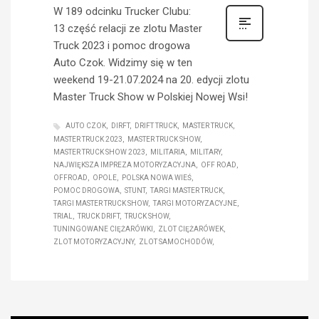
W 189 odcinku Trucker Clubu:
13 część relacji ze zlotu Master
Truck 2023 i pomoc drogowa
Auto Czok. Widzimy się w ten
weekend 19-21.07.2024 na 20. edycji zlotu
Master Truck Show w Polskiej Nowej Wsi!
AUTO CZOK
DIRFT
DRIFT TRUCK
MASTER TRUCK
MASTER TRUCK 2023
MASTER TRUCK SHOW
MASTER TRUCK SHOW 2023
MILITARIA
MILITARY
NAJWIĘKSZA IMPREZA MOTORYZACYJNA
OFF ROAD
OFFROAD
OPOLE
POLSKA NOWA WIEŚ
POMOC DROGOWA
STUNT
TARGI MASTER TRUCK
TARGI MASTER TRUCK SHOW
TARGI MOTORYZACYJNE
TRIAL
TRUCK DRIFT
TRUCK SHOW
TUNINGOWANE CIĘŻARÓWKI
ZLOT CIĘŻARÓWEK
ZLOT MOTORYZACYJNY
ZLOT SAMOCHODÓW