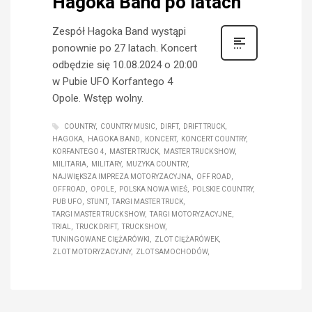
Hagoka Band po latach
Zespół Hagoka Band wystąpi
ponownie po 27 latach. Koncert
odbędzie się 10.08.2024 o 20:00
w Pubie UFO Korfantego 4
Opole. Wstęp wolny.
COUNTRY
COUNTRY MUSIC
DIRFT
DRIFT TRUCK
HAGOKA
HAGOKA BAND
KONCERT
KONCERT COUNTRY
KORFANTEGO 4
MASTER TRUCK
MASTER TRUCK SHOW
MILITARIA
MILITARY
MUZYKA COUNTRY
NAJWIĘKSZA IMPREZA MOTORYZACYJNA
OFF ROAD
OFFROAD
OPOLE
POLSKA NOWA WIEŚ
POLSKIE COUNTRY
PUB UFO
STUNT
TARGI MASTER TRUCK
TARGI MASTER TRUCK SHOW
TARGI MOTORYZACYJNE
TRIAL
TRUCK DRIFT
TRUCK SHOW
TUNINGOWANE CIĘŻARÓWKI
ZLOT CIĘŻARÓWEK
ZLOT MOTORYZACYJNY
ZLOT SAMOCHODÓW