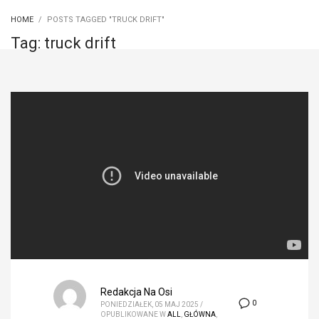
HOME
POSTS TAGGED "TRUCK DRIFT"
Tag: truck drift
Redakcja Na Osi
0
PONIEDZIAŁEK, 05 MAJ 2025
/
OPUBLIKOWANE W
ALL
,
GŁÓWNA
,