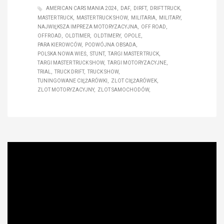
AMERICAN CARS MANIA 2024
DAF
DIRFT
DRIFT TRUCK
MASTER TRUCK
MASTER TRUCK SHOW
MILITARIA
MILITARY
NAJWIĘKSZA IMPREZA MOTORYZACYJNA
OFF ROAD
OFFROAD
OLDTIMER
OLDTIMERY
OPOLE
PARA KIEROWCÓW
PODWÓJNA OBSADA
POLSKA NOWA WIEŚ
STUNT
TARGI MASTER TRUCK
TARGI MASTER TRUCK SHOW
TARGI MOTORYZACYJNE
TRIAL
TRUCK DRIFT
TRUCK SHOW
TUNINGOWANE CIĘŻARÓWKI
ZLOT CIĘŻARÓWEK
ZLOT MOTORYZACYJNY
ZLOT SAMOCHODÓW