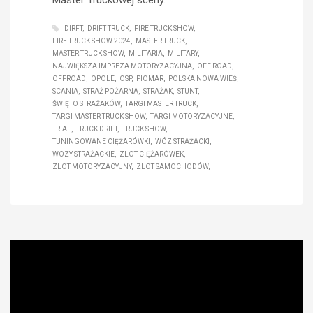
DIRFT
DRIFT TRUCK
FIRE TRUCK SHOW
FIRE TRUCK SHOW 2024
MASTER TRUCK
MASTER TRUCK SHOW
MILITARIA
MILITARY
NAJWIĘKSZA IMPREZA MOTORYZACYJNA
OFF ROAD
OFFROAD
OPOLE
OSP
PIOMAR
POLSKA NOWA WIEŚ
SCANIA
STRAŻ POŻARNA
STRAŻAK
STUNT
ŚWIĘTO STRAŻAKÓW
TARGI MASTER TRUCK
TARGI MASTER TRUCK SHOW
TARGI MOTORYZACYJNE
TRIAL
TRUCK DRIFT
TRUCK SHOW
TUNINGOWANE CIĘŻARÓWKI
WÓZ STRAŻACKI
WOZY STRAŻACKIE
ZLOT CIĘŻARÓWEK
ZLOT MOTORYZACYJNY
ZLOT SAMOCHODÓW