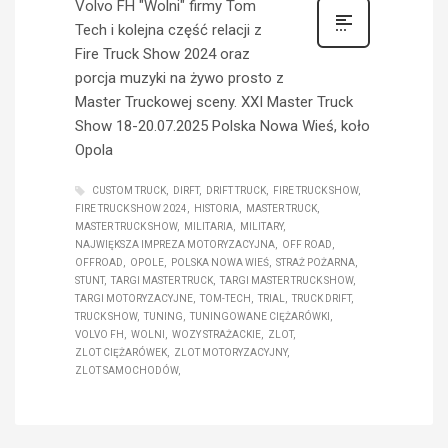
Volvo FH "Wolni" firmy Tom
Tech i kolejna część relacji z
Fire Truck Show 2024 oraz
porcja muzyki na żywo prosto z
Master Truckowej sceny. XXI Master Truck
Show 18-20.07.2025 Polska Nowa Wieś, koło
Opola
CUSTOM TRUCK
DIRFT
DRIFT TRUCK
FIRE TRUCK SHOW
FIRE TRUCK SHOW 2024
HISTORIA
MASTER TRUCK
MASTER TRUCK SHOW
MILITARIA
MILITARY
NAJWIĘKSZA IMPREZA MOTORYZACYJNA
OFF ROAD
OFFROAD
OPOLE
POLSKA NOWA WIEŚ
STRAŻ POŻARNA
STUNT
TARGI MASTER TRUCK
TARGI MASTER TRUCK SHOW
TARGI MOTORYZACYJNE
TOM-TECH
TRIAL
TRUCK DRIFT
TRUCK SHOW
TUNING
TUNINGOWANE CIĘŻARÓWKI
VOLVO FH
WOLNI
WOZY STRAŻACKIE
ZLOT
ZLOT CIĘŻARÓWEK
ZLOT MOTORYZACYJNY
ZLOT SAMOCHODÓW