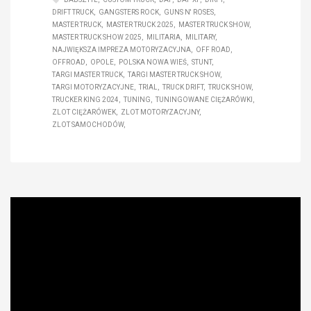
DRIFT TRUCK
GANGSTERS ROCK
GUNS N' ROSES
MASTER TRUCK
MASTER TRUCK 2025
MASTER TRUCK SHOW
MASTER TRUCK SHOW 2025
MILITARIA
MILITARY
NAJWIĘKSZA IMPREZA MOTORYZACYJNA
OFF ROAD
OFFROAD
OPOLE
POLSKA NOWA WIEŚ
STUNT
TARGI MASTER TRUCK
TARGI MASTER TRUCK SHOW
TARGI MOTORYZACYJNE
TRIAL
TRUCK DRIFT
TRUCK SHOW
TRUCKER KING 2024
TUNING
TUNINGOWANE CIĘŻARÓWKI
ZLOT CIĘŻARÓWEK
ZLOT MOTORYZACYJNY
ZLOT SAMOCHODÓW