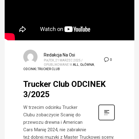
Redakcja Na Osi
0
PIĄTEK, 21 MARZEC 2025
/
OPUBLIKOWANE W
ALL
,
GŁÓWNA
,
ODCINKI
,
TRUCKER CLUB
Trucker Club ODCINEK
3/2025
W trzecim odcinku Trucker
Clubu zobaczycie Scanię do
przewozu drewna i American
Cars Manię 2024, nie zabraknie
też dobrej muzyki z Master Truckowej sceny.