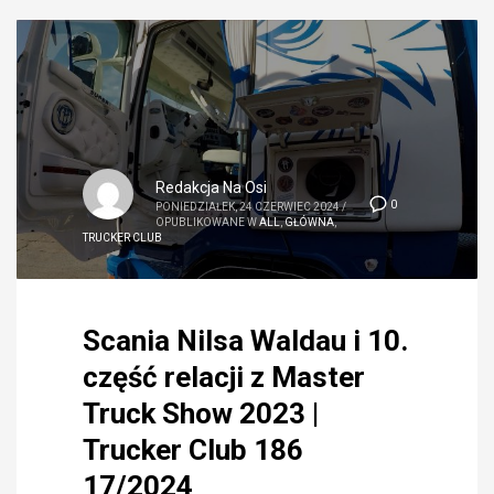
Redakcja Na Osi
0
PONIEDZIAŁEK, 24 CZERWIEC 2024
/
OPUBLIKOWANE W
ALL
,
GŁÓWNA
,
TRUCKER CLUB
Scania Nilsa Waldau i 10.
część relacji z Master
Truck Show 2023 |
Trucker Club 186
17/2024