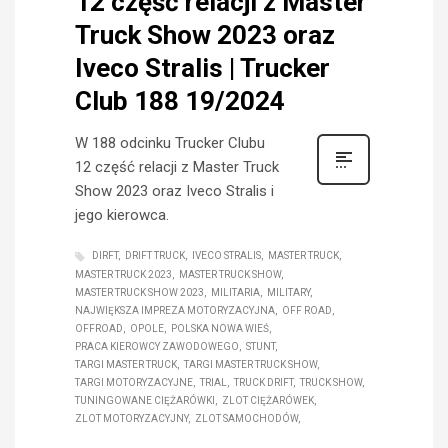
12 część relacji z Master
Truck Show 2023 oraz
Iveco Stralis | Trucker
Club 188 19/2024
W 188 odcinku Trucker Clubu
12 część relacji z Master Truck
Show 2023 oraz Iveco Stralis i
jego kierowca.
DIRFT
DRIFT TRUCK
IVECO STRALIS
MASTER TRUCK
MASTER TRUCK 2023
MASTER TRUCK SHOW
MASTER TRUCK SHOW 2023
MILITARIA
MILITARY
NAJWIĘKSZA IMPREZA MOTORYZACYJNA
OFF ROAD
OFFROAD
OPOLE
POLSKA NOWA WIEŚ
PRACA KIEROWCY ZAWODOWEGO
STUNT
TARGI MASTER TRUCK
TARGI MASTER TRUCK SHOW
TARGI MOTORYZACYJNE
TRIAL
TRUCK DRIFT
TRUCK SHOW
TUNINGOWANE CIĘŻARÓWKI
ZLOT CIĘŻARÓWEK
ZLOT MOTORYZACYJNY
ZLOT SAMOCHODÓW