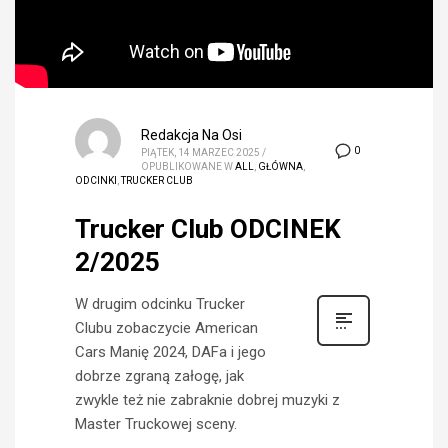
Redakcja Na Osi
0
PIĄTEK, 14 MARZEC 2025
/
OPUBLIKOWANE W
ALL
,
GŁÓWNA
,
ODCINKI
,
TRUCKER CLUB
Trucker Club ODCINEK
2/2025
W drugim odcinku Trucker
Clubu zobaczycie American
Cars Manię 2024, DAFa i jego
dobrze zgraną załogę, jak
zwykle też nie zabraknie dobrej muzyki z
Master Truckowej sceny.