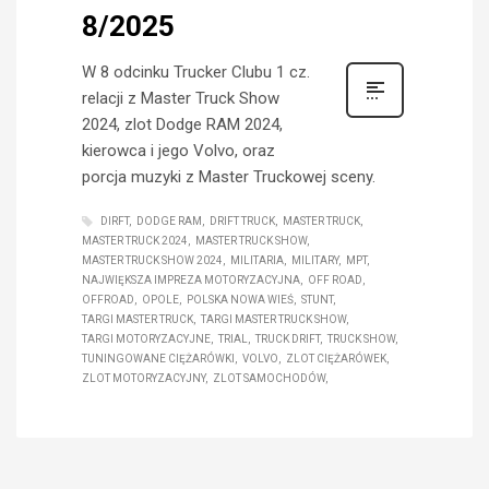
8/2025
W 8 odcinku Trucker Clubu 1 cz.
relacji z Master Truck Show
2024, zlot Dodge RAM 2024,
kierowca i jego Volvo, oraz
porcja muzyki z Master Truckowej sceny.
DIRFT
DODGE RAM
DRIFT TRUCK
MASTER TRUCK
MASTER TRUCK 2024
MASTER TRUCK SHOW
MASTER TRUCK SHOW 2024
MILITARIA
MILITARY
MPT
NAJWIĘKSZA IMPREZA MOTORYZACYJNA
OFF ROAD
OFFROAD
OPOLE
POLSKA NOWA WIEŚ
STUNT
TARGI MASTER TRUCK
TARGI MASTER TRUCK SHOW
TARGI MOTORYZACYJNE
TRIAL
TRUCK DRIFT
TRUCK SHOW
TUNINGOWANE CIĘŻARÓWKI
VOLVO
ZLOT CIĘŻARÓWEK
ZLOT MOTORYZACYJNY
ZLOT SAMOCHODÓW