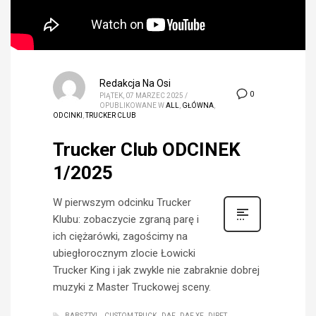
Redakcja Na Osi
0
PIĄTEK, 07 MARZEC 2025
/
OPUBLIKOWANE W
ALL
,
GŁÓWNA
,
ODCINKI
,
TRUCKER CLUB
Trucker Club ODCINEK
1/2025
W pierwszym odcinku Trucker
Klubu: zobaczycie zgraną parę i
ich ciężarówki, zagościmy na
ubiegłorocznym zlocie Łowicki
Trucker King i jak zwykle nie zabraknie dobrej
muzyki z Master Truckowej sceny.
BABSZTYL
CUSTOM TRUCK
DAF
DAF XF
DIRFT