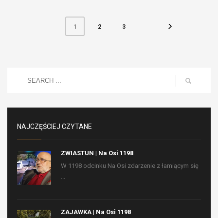
2
3
1
NAJCZĘŚCIEJ CZYTANE
ZWIASTUN | Na Osi 1198
W 1198 odcinku Na Osi zdarzenie z łamiącym się
...
ZAJAWKA | Na Osi 1198