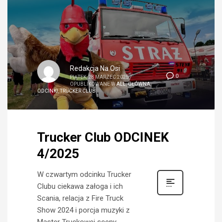
Redakcja Na Osi
0
PIĄTEK, 28 MARZEC 2025
/
OPUBLIKOWANE W
ALL
,
GŁÓWNA
,
ODCINKI
,
TRUCKER CLUB
Trucker Club ODCINEK
4/2025
W czwartym odcinku Trucker
Clubu ciekawa załoga i ich
Scania, relacja z Fire Truck
Show 2024 i porcja muzyki z
Master Truckowej sceny.