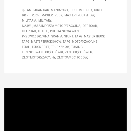
AMERICAN CARS MANIA 2024
CUSTOM TRUCK
DIRFT
DRIFT TRUCK
MASTER TRUCK
MASTER TRUCK SHOW
MILITARIA
MILITARY
NAJWIĘKSZA IMPREZA MOTORYZACYJNA
OFF ROAD
OFFROAD
OPOLE
POLSKA NOWA WIEŚ
PRZEWOZ DREWNA
SCANIA
STUNT
TARGI MASTER TRUCK
TARGI MASTER TRUCK SHOW
TARGI MOTORYZACYJNE
TRIAL
TRUCK DRIFT
TRUCK SHOW
TUNING
TUNINGOWANE CIĘŻARÓWKI
ZLOT CIĘŻARÓWEK
ZLOT MOTORYZACYJNY
ZLOT SAMOCHODÓW