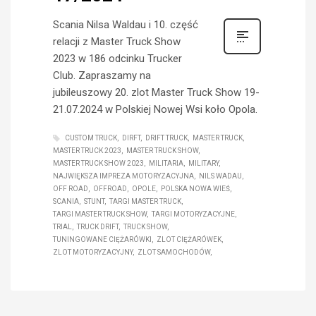
Scania Nilsa Waldau i 10. część
relacji z Master Truck Show
2023 w 186 odcinku Trucker
Club. Zapraszamy na
jubileuszowy 20. zlot Master Truck Show 19-
21.07.2024 w Polskiej Nowej Wsi koło Opola.
CUSTOM TRUCK
DIRFT
DRIFT TRUCK
MASTER TRUCK
MASTER TRUCK 2023
MASTER TRUCK SHOW
MASTER TRUCK SHOW 2023
MILITARIA
MILITARY
NAJWIĘKSZA IMPREZA MOTORYZACYJNA
NILS WADAU
OFF ROAD
OFFROAD
OPOLE
POLSKA NOWA WIEŚ
SCANIA
STUNT
TARGI MASTER TRUCK
TARGI MASTER TRUCK SHOW
TARGI MOTORYZACYJNE
TRIAL
TRUCK DRIFT
TRUCK SHOW
TUNINGOWANE CIĘŻARÓWKI
ZLOT CIĘŻARÓWEK
ZLOT MOTORYZACYJNY
ZLOT SAMOCHODÓW