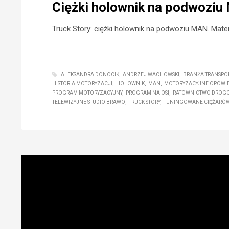
Ciężki holownik na podwoziu
Truck Story: ciężki holownik na podwoziu MAN. Mater
ALEKSANDRA DONOCIK
ANDRZEJ WACHOWSKI
BRANŻA TRANSP
HISTORIA MOTORYZACJI
HOLOWNIK
MAN
MOTORYZACYJNE OPOWIE
PROGRAM MOTORYZACYJNY
PROGRAM NA OSI
RATOWNICTWO DROG
TELEWIZYJNE STUDIO BRAWO
TRUCK STORY
TUNINGOWANE CIĘŻARÓW