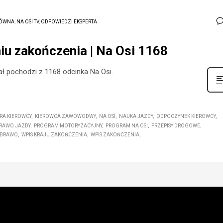
ÓWNA
,
NA OSI TV
,
ODPOWIEDZI EKSPERTA
iu zakończenia | Na Osi 1168
ł pochodzi z 1168 odcinka Na Osi.
RA KIEROWCY
KIEROWCA ZAWOWODWY
NA OSI
NAUKA JAZDY
ODPOCZYNEK KIEROWCY
RAWO JAZDY
PROGRAM MOTORYZACYJNY
PROGRAM NA OSI
PRZEPISY DROGOWE
 BRAWO
WPIS KRAJU ZAKOŃCZENIA
WPIS ZAKOŃCZENIA