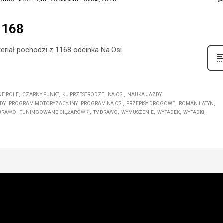
1168
ateriał pochodzi z 1168 odcinka Na Osi.
NE POLE
CZARNY PUNKT
KU PRZESTRODZE
NA OSI
NAUKA JAZDY
DY
PROGRAM MOTORYZACYJNY
PROGRAM NA OSI
PRZEPISY DROGOWE
ROMAN LATYN
 BRAWO
TUNINGOWANE CIĘŻARÓWKI
TV BRAWO
WYMUSZENIE
WYPADEK
WYPADKI