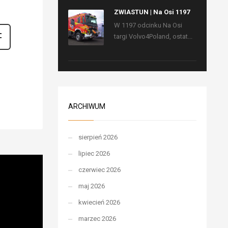
ZWIASTUN | Na Osi 1197
W 1197 odcinku Na Osi
targi Volvo4Poland, ostat...
ARCHIWUM
sierpień 2026
lipiec 2026
czerwiec 2026
maj 2026
kwiecień 2026
marzec 2026