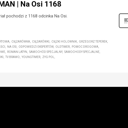
 MAN | Na Osi 1168
iał pochodzi z 1168 odcinka Na Osi.
ORTOWA
CIĘŻARÓWKA
CIĘŻARÓWKI
CIĘŻKI HOLOWNIK
GRZEGORZ TEPEREK
ŚCI
NA OSI
ODPOWIEDZI EKSPERTÓW
OLDTIMER
POMOC DROGOWA
OWE
ROMAN LATYN
SAMOCHÓD SPECJALNY
SAMOCHODY SPECJALNE
KI
TV BRAWO
YOUNGTIMER
ZYG POL