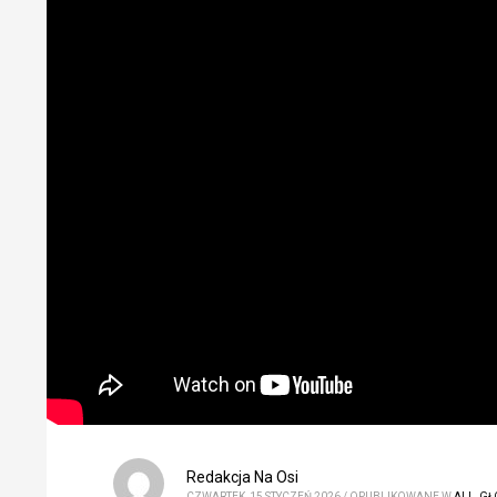
Redakcja Na Osi
CZWARTEK, 15 STYCZEŃ 2026
/
OPUBLIKOWANE W
ALL
,
GŁ