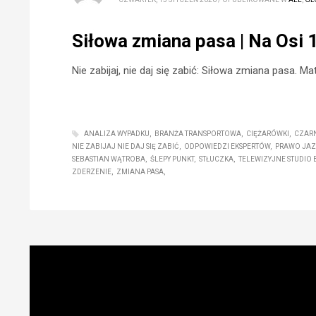
Siłowa zmiana pasa | Na Osi 
Nie zabijaj, nie daj się zabić: Siłowa zmiana pasa. M
ANALIZA WYPADKU
BRANŻA TRANSPORTOWA
CIĘŻARÓWKI
CZAR
NIE ZABIJAJ NIE DAJ SIĘ ZABIĆ
ODPOWIEDZI EKSPERTÓW
PRAWO JAZ
SEBASTIAN WĄTROBA
ŚLEPY PUNKT
STŁUCZKA
TELEWIZYJNE STUDIO
ZDERZENIE
ZMIANA PASA