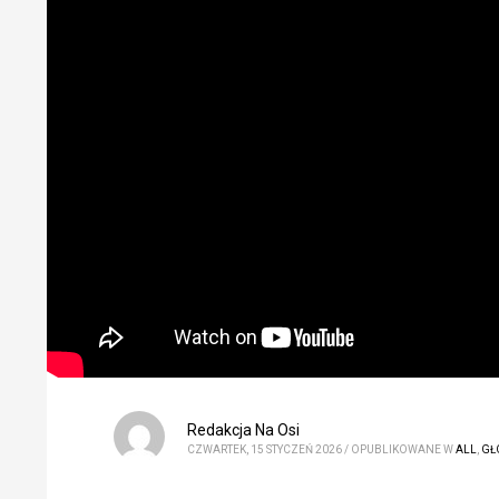
Redakcja Na Osi
CZWARTEK, 15 STYCZEŃ 2026
/
OPUBLIKOWANE W
ALL
,
GŁ