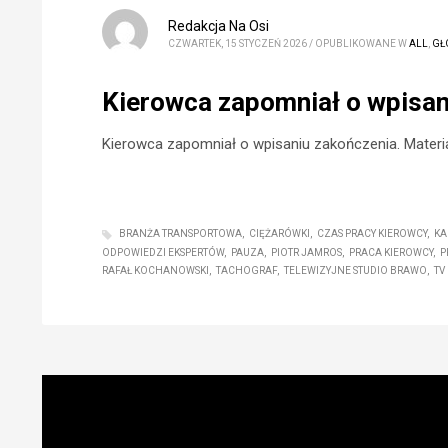
Redakcja Na Osi
CZWARTEK, 15 STYCZEŃ 2026
/
OPUBLIKOWANE W
ALL
,
GŁ
Kierowca zapomniał o wpisan
Kierowca zapomniał o wpisaniu zakończenia. Materia
BRANŻA TRANSPORTOWA
CIĘŻARÓWKI
CZAS PRACY KIEROWCY
KA
ODPOWIEDZI EKSPERTÓW
PAUZA
PIOTR JAMROS
PRACA KIEROWCY
P
RAFAŁ KOCHANOWSKI
TACHOGRAF
TELEWIZYJNE STUDIO BRAWO
TV