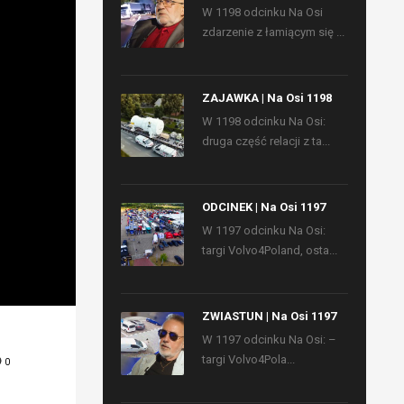
W 1198 odcinku Na Osi
zdarzenie z łamiącym się ...
ZAJAWKA | Na Osi 1198
W 1198 odcinku Na Osi:
druga część relacji z ta...
ODCINEK | Na Osi 1197
W 1197 odcinku Na Osi:
targi Volvo4Poland, osta...
ZWIASTUN | Na Osi 1197
W 1197 odcinku Na Osi: –
targi Volvo4Pola...
0