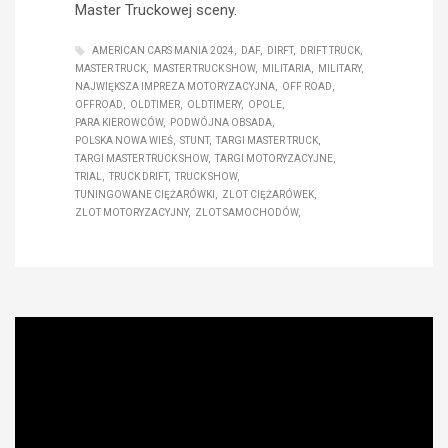
Master Truckowej sceny.
AMERICAN CARS MANIA 2024
DAF
DIRFT
DRIFT TRUCK
MASTER TRUCK
MASTER TRUCK SHOW
MILITARIA
MILITARY
NAJWIĘKSZA IMPREZA MOTORYZACYJNA
OFF ROAD
OFFROAD
OLDTIMER
OLDTIMERY
OPOLE
PARA KIEROWCÓW
PODWÓJNA OBSADA
POLSKA NOWA WIEŚ
STUNT
TARGI MASTER TRUCK
TARGI MASTER TRUCK SHOW
TARGI MOTORYZACYJNE
TRIAL
TRUCK DRIFT
TRUCK SHOW
TUNINGOWANE CIĘŻARÓWKI
ZLOT CIĘŻARÓWEK
ZLOT MOTORYZACYJNY
ZLOT SAMOCHODÓW