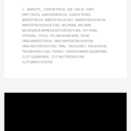
BABSZTYL
CUSTOM TRUCK
DAF
DAF XF
DIRFT
DRIFT TRUCK
GANGSTERS ROCK
GUNS N' ROSES
MASTER TRUCK
MASTER TRUCK 2025
MASTER TRUCK SHOW
MASTER TRUCK SHOW 2025
MILITARIA
MILITARY
NAJWIĘKSZA IMPREZA MOTORYZACYJNA
OFF ROAD
OFFROAD
OPOLE
POLSKA NOWA WIEŚ
STUNT
TARGI MASTER TRUCK
TARGI MASTER TRUCK SHOW
TARGI MOTORYZACYJNE
TRIAL
TRUCK DRIFT
TRUCK SHOW
TRUCKER KING 2024
TUNING
TUNINGOWANE CIĘŻARÓWKI
ZLOT CIĘŻARÓWEK
ZLOT MOTORYZACYJNY
ZLOT SAMOCHODÓW