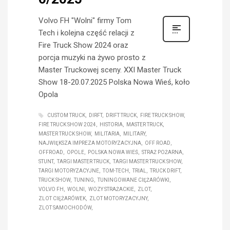
Volvo FH "Wolni" firmy Tom
Tech i kolejna część relacji z
Fire Truck Show 2024 oraz
porcja muzyki na żywo prosto z
Master Truckowej sceny. XXI Master Truck
Show 18-20.07.2025 Polska Nowa Wieś, koło
Opola
CUSTOM TRUCK
DIRFT
DRIFT TRUCK
FIRE TRUCK SHOW
FIRE TRUCK SHOW 2024
HISTORIA
MASTER TRUCK
MASTER TRUCK SHOW
MILITARIA
MILITARY
NAJWIĘKSZA IMPREZA MOTORYZACYJNA
OFF ROAD
OFFROAD
OPOLE
POLSKA NOWA WIEŚ
STRAŻ POŻARNA
STUNT
TARGI MASTER TRUCK
TARGI MASTER TRUCK SHOW
TARGI MOTORYZACYJNE
TOM-TECH
TRIAL
TRUCK DRIFT
TRUCK SHOW
TUNING
TUNINGOWANE CIĘŻARÓWKI
VOLVO FH
WOLNI
WOZY STRAŻACKIE
ZLOT
ZLOT CIĘŻARÓWEK
ZLOT MOTORYZACYJNY
ZLOT SAMOCHODÓW