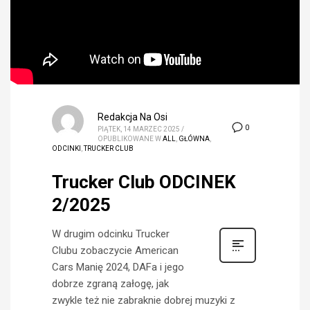
Redakcja Na Osi
0
PIĄTEK, 14 MARZEC 2025
/
OPUBLIKOWANE W
ALL
,
GŁÓWNA
,
ODCINKI
,
TRUCKER CLUB
Trucker Club ODCINEK
2/2025
W drugim odcinku Trucker
Clubu zobaczycie American
Cars Manię 2024, DAFa i jego
dobrze zgraną załogę, jak
zwykle też nie zabraknie dobrej muzyki z