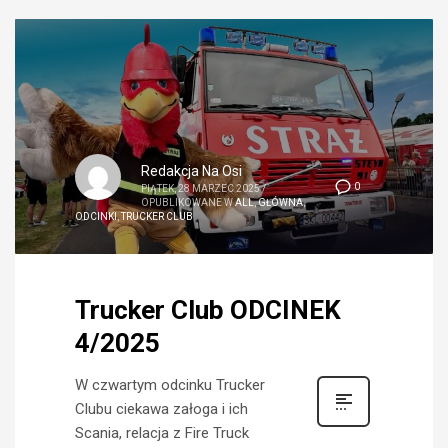
Redakcja Na Osi
0
PIĄTEK, 28 MARZEC 2025
/
OPUBLIKOWANE W
ALL
,
GŁÓWNA
,
ODCINKI
,
TRUCKER CLUB
Trucker Club ODCINEK
4/2025
W czwartym odcinku Trucker
Clubu ciekawa załoga i ich
Scania, relacja z Fire Truck