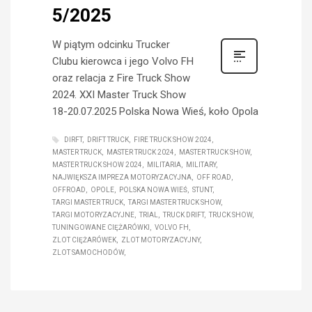
5/2025
W piątym odcinku Trucker
Clubu kierowca i jego Volvo FH
oraz relacja z Fire Truck Show
2024. XXI Master Truck Show
18-20.07.2025 Polska Nowa Wieś, koło Opola
DIRFT
DRIFT TRUCK
FIRE TRUCK SHOW 2024
MASTER TRUCK
MASTER TRUCK 2024
MASTER TRUCK SHOW
MASTER TRUCK SHOW 2024
MILITARIA
MILITARY
NAJWIĘKSZA IMPREZA MOTORYZACYJNA
OFF ROAD
OFFROAD
OPOLE
POLSKA NOWA WIEŚ
STUNT
TARGI MASTER TRUCK
TARGI MASTER TRUCK SHOW
TARGI MOTORYZACYJNE
TRIAL
TRUCK DRIFT
TRUCK SHOW
TUNINGOWANE CIĘŻARÓWKI
VOLVO FH
ZLOT CIĘŻARÓWEK
ZLOT MOTORYZACYJNY
ZLOT SAMOCHODÓW