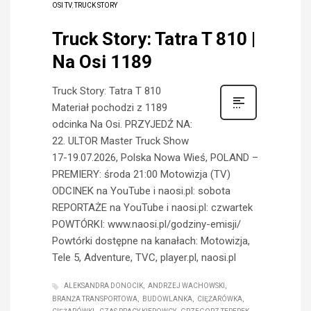
OSI TV
,
TRUCK STORY
Truck Story: Tatra T 810 |
Na Osi 1189
Truck Story: Tatra T 810
Materiał pochodzi z 1189
odcinka Na Osi. PRZYJEDŹ NA:
22. ULTOR Master Truck Show
17-19.07.2026, Polska Nowa Wieś, POLAND –
PREMIERY: środa 21:00 Motowizja (TV)
ODCINEK na YouTube i naosi.pl: sobota
REPORTAŻE na YouTube i naosi.pl: czwartek
POWTÓRKI: www.naosi.pl/godziny-emisji/
Powtórki dostępne na kanałach: Motowizja,
Tele 5, Adventure, TVC, player.pl, naosi.pl
ALEKSANDRA DONOCIK
ANDRZEJ WACHOWSKI
BRANŻA TRANSPORTOWA
BUDOWLANKA
CIĘŻARÓWKA