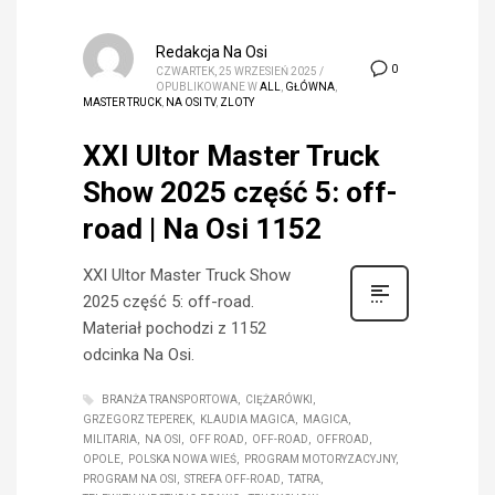
Redakcja Na Osi
0
CZWARTEK, 25 WRZESIEŃ 2025
/
OPUBLIKOWANE W
ALL
,
GŁÓWNA
,
MASTER TRUCK
,
NA OSI TV
,
ZLOTY
XXI Ultor Master Truck
Show 2025 część 5: off-
road | Na Osi 1152
XXI Ultor Master Truck Show
2025 część 5: off-road.
Materiał pochodzi z 1152
odcinka Na Osi.
BRANŻA TRANSPORTOWA
CIĘŻARÓWKI
GRZEGORZ TEPEREK
KLAUDIA MAGICA
MAGICA
MILITARIA
NA OSI
OFF ROAD
OFF-ROAD
OFFROAD
OPOLE
POLSKA NOWA WIEŚ
PROGRAM MOTORYZACYJNY
PROGRAM NA OSI
STREFA OFF-ROAD
TATRA