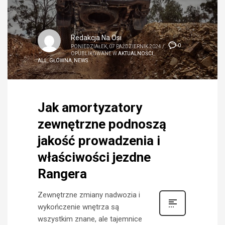
Redakcja Na Osi
0
PONIEDZIAŁEK, 07 PAŹDZIERNIK 2024
/
OPUBLIKOWANE W
AKTUALNOŚCI
,
ALL
,
GŁÓWNA
,
NEWS
Jak amortyzatory
zewnętrzne podnoszą
jakość prowadzenia i
właściwości jezdne
Rangera
Zewnętrzne zmiany nadwozia i
wykończenie wnętrza są
wszystkim znane, ale tajemnice