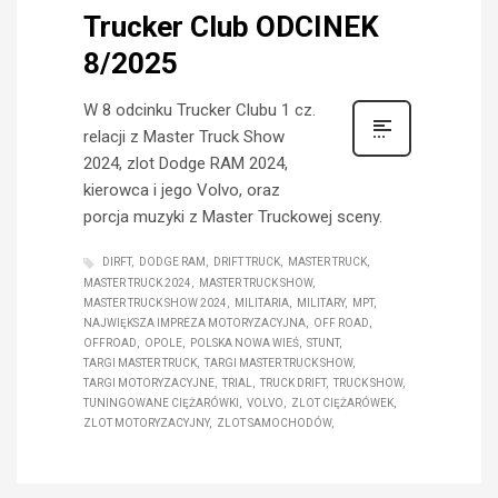
Trucker Club ODCINEK
8/2025
W 8 odcinku Trucker Clubu 1 cz.
relacji z Master Truck Show
2024, zlot Dodge RAM 2024,
kierowca i jego Volvo, oraz
porcja muzyki z Master Truckowej sceny.
DIRFT
DODGE RAM
DRIFT TRUCK
MASTER TRUCK
MASTER TRUCK 2024
MASTER TRUCK SHOW
MASTER TRUCK SHOW 2024
MILITARIA
MILITARY
MPT
NAJWIĘKSZA IMPREZA MOTORYZACYJNA
OFF ROAD
OFFROAD
OPOLE
POLSKA NOWA WIEŚ
STUNT
TARGI MASTER TRUCK
TARGI MASTER TRUCK SHOW
TARGI MOTORYZACYJNE
TRIAL
TRUCK DRIFT
TRUCK SHOW
TUNINGOWANE CIĘŻARÓWKI
VOLVO
ZLOT CIĘŻARÓWEK
ZLOT MOTORYZACYJNY
ZLOT SAMOCHODÓW