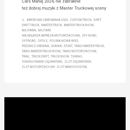
Cars Manię 2024, nie zabraknie
też dobrej muzyki z Master Truckowej sceny.
AMERICAN CARS MANIA 2024
CUSTOM TRUCK
DIRFT
DRIFT TRUCK
MASTER TRUCK
MASTER TRUCK SHOW
MILITARIA
MILITARY
NAJWIĘKSZA IMPREZA MOTORYZACYJNA
OFF ROAD
OFFROAD
OPOLE
POLSKA NOWA WIEŚ
PRZEWOZ DREWNA
SCANIA
STUNT
TARGI MASTER TRUCK
TARGI MASTER TRUCK SHOW
TARGI MOTORYZACYJNE
TRIAL
TRUCK DRIFT
TRUCK SHOW
TUNING
TUNINGOWANE CIĘŻARÓWKI
ZLOT CIĘŻARÓWEK
ZLOT MOTORYZACYJNY
ZLOT SAMOCHODÓW