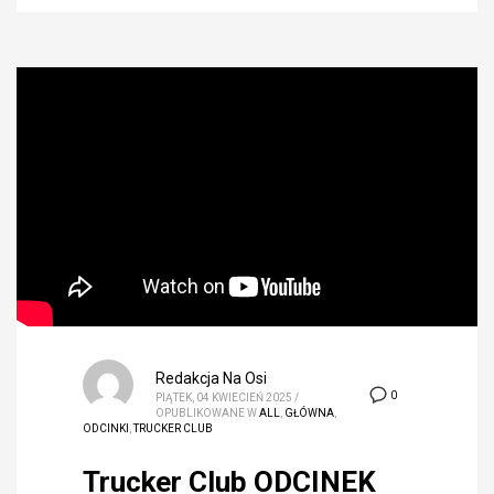
Redakcja Na Osi
0
PIĄTEK, 04 KWIECIEŃ 2025
/
OPUBLIKOWANE W
ALL
,
GŁÓWNA
,
ODCINKI
,
TRUCKER CLUB
Trucker Club ODCINEK