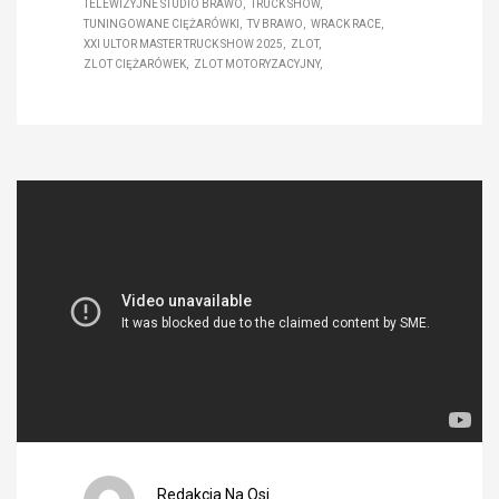
TELEWIZYJNE STUDIO BRAWO
TRUCK SHOW
TUNINGOWANE CIĘŻARÓWKI
TV BRAWO
WRACK RACE
XXI ULTOR MASTER TRUCK SHOW 2025
ZLOT
ZLOT CIĘŻARÓWEK
ZLOT MOTORYZACYJNY
Redakcja Na Osi