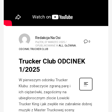
Redakcja Na Osi
0
PIĄTEK, 07 MARZEC 2025
/
OPUBLIKOWANE W
ALL
,
GŁÓWNA
,
ODCINKI
,
TRUCKER CLUB
Trucker Club ODCINEK
1/2025
W pierwszym odcinku Trucker
Klubu: zobaczycie zgraną parę i
ich ciężarówki, zagościmy na
ubiegłorocznym zlocie Łowicki
Trucker King i jak zwykle nie zabraknie dobrej
muzyki z Master Truckowej sceny.