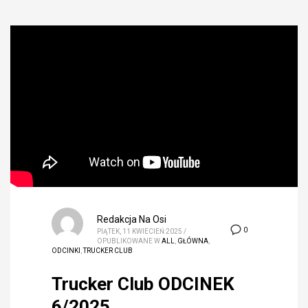
Redakcja Na Osi
0
PIĄTEK, 11 KWIECIEŃ 2025
/
OPUBLIKOWANE W
ALL
,
GŁÓWNA
,
ODCINKI
,
TRUCKER CLUB
Trucker Club ODCINEK
6/2025