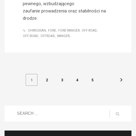
pewnego, wzbudzającego
zaufanie prowadzenia oraz stabilności na
drodze.
CHRIS DEAN
FORD
FORD RANGER
OFF ROAD
OFF-ROAD
OFFROAD
RANGER
2
3
4
5
1