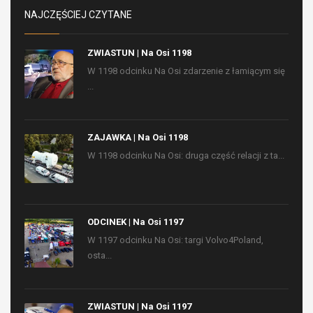
NAJCZĘŚCIEJ CZYTANE
ZWIASTUN | Na Osi 1198
W 1198 odcinku Na Osi zdarzenie z łamiącym się
...
ZAJAWKA | Na Osi 1198
W 1198 odcinku Na Osi: druga część relacji z ta...
ODCINEK | Na Osi 1197
W 1197 odcinku Na Osi: targi Volvo4Poland,
osta...
ZWIASTUN | Na Osi 1197