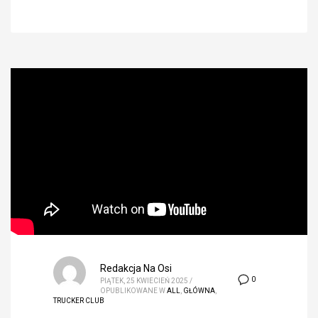
Redakcja Na Osi
0
PIĄTEK, 25 KWIECIEŃ 2025
/
OPUBLIKOWANE W
ALL
,
GŁÓWNA
,
TRUCKER CLUB