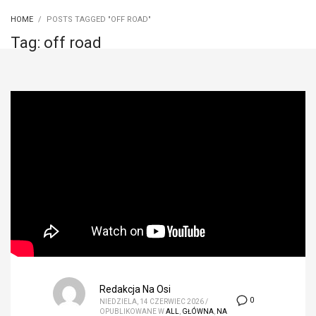
HOME
POSTS TAGGED "OFF ROAD"
Tag: off road
Redakcja Na Osi
0
NIEDZIELA, 14 CZERWIEC 2026
/
OPUBLIKOWANE W
ALL
,
GŁÓWNA
,
NA