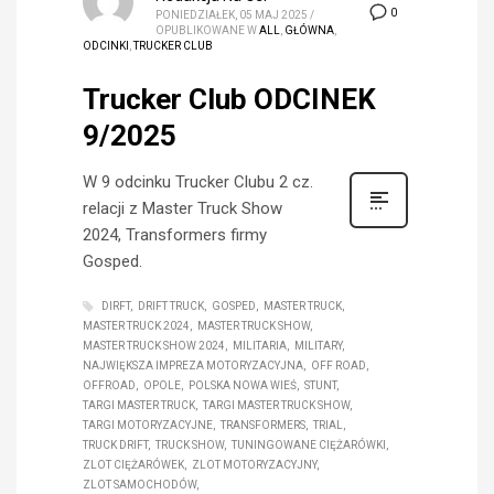
0
PONIEDZIAŁEK, 05 MAJ 2025
/
OPUBLIKOWANE W
ALL
,
GŁÓWNA
,
ODCINKI
,
TRUCKER CLUB
Trucker Club ODCINEK
9/2025
W 9 odcinku Trucker Clubu 2 cz.
relacji z Master Truck Show
2024, Transformers firmy
Gosped.
DIRFT
DRIFT TRUCK
GOSPED
MASTER TRUCK
MASTER TRUCK 2024
MASTER TRUCK SHOW
MASTER TRUCK SHOW 2024
MILITARIA
MILITARY
NAJWIĘKSZA IMPREZA MOTORYZACYJNA
OFF ROAD
OFFROAD
OPOLE
POLSKA NOWA WIEŚ
STUNT
TARGI MASTER TRUCK
TARGI MASTER TRUCK SHOW
TARGI MOTORYZACYJNE
TRANSFORMERS
TRIAL
TRUCK DRIFT
TRUCK SHOW
TUNINGOWANE CIĘŻARÓWKI
ZLOT CIĘŻARÓWEK
ZLOT MOTORYZACYJNY
ZLOT SAMOCHODÓW