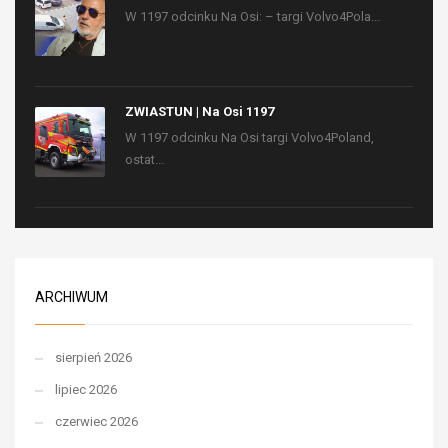
W 1197 odcinku Na Osi: – targi Volvo4Pola...
ZWIASTUN | Na Osi 1197
W 1197 odcinku Na Osi targi Volvo4Poland,
ostat...
ARCHIWUM
sierpień 2026
lipiec 2026
czerwiec 2026