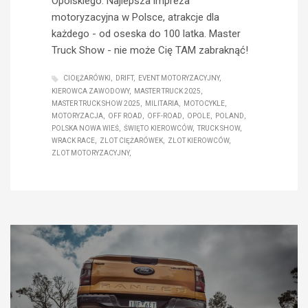
Opolskiego. Najlepsza impreza
motoryzacyjna w Polsce, atrakcje dla
każdego - od oseska do 100 latka. Master
Truck Show - nie może Cię TAM zabraknąć!
CIOĘŻARÓWKI
DRIFT
EVENT MOTORYZACYJNY
KIEROWCA ZAWODOWY
MASTER TRUCK 2025
MASTER TRUCK SHOW 2025
MILITARIA
MOTOCYKLE
MOTORYZACJA
OFF ROAD
OFF-ROAD
OPOLE
POLAND
POLSKA NOWA WIEŚ
ŚWIĘTO KIEROWCÓW
TRUCK SHOW
WRACK RACE
ZLOT CIĘŻARÓWEK
ZLOT KIEROWCÓW
ZLOT MOTORYZACYJNY