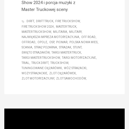
Show 2024 i porcja muzyki z
Master Truckowej sceny.
DIRFT
DRIFT TRUCK
FIRE TRUCK SHOW
FIRE TRUCK SHOW 2024
MASTER TRUCK
MASTER TRUCK SHOW
MILITARIA
MILITARY
NAJWIĘKSZA IMPREZA MOTORYZACYJNA
OFF ROAD
OFFROAD
OPOLE
OSP
PIOMAR
POLSKA NOWA WIEŚ
SCANIA
STRAŻ POŻARNA
STRAŻAK
STUNT
ŚWIĘTO STRAŻAKÓW
TARGI MASTER TRUCK
TARGI MASTER TRUCK SHOW
TARGI MOTORYZACYJNE
TRIAL
TRUCK DRIFT
TRUCK SHOW
TUNINGOWANE CIĘŻARÓWKI
WÓZ STRAŻACKI
WOZY STRAŻACKIE
ZLOT CIĘŻARÓWEK
ZLOT MOTORYZACYJNY
ZLOT SAMOCHODÓW