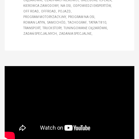
CIĘŻARÓWKI
CZAS PRACY KIEROWCY
GRZEGORZ TEPEREK
KIEROWCA ZAWODOWY
NA OSI
ODPOWIEDZI EKSPERTÓW
OFF ROAD
OFFROAD
POJAZD
PROGRAM MOTORYZACYJNY
PROGRAM NA OSI
ROMAN LATYN
SAMOCHÓD
TACHOGRAF
TATRA T 810
TRANSPORT
TRUCK STORY
TUNINGOWANE CIĘŻARÓWKI
ZADAŃ SPECJALNYCH
ZADANIA SPECJALNE