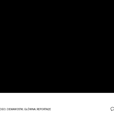
OŚCI
,
CIEKAWOSTKI
,
GŁÓWNA
,
REPORTAŻE