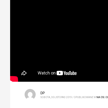
DP
SOBOTA, 30 LISTOPAD 2019
/
OPUBLIKOWANE W
NA OSI
,
O