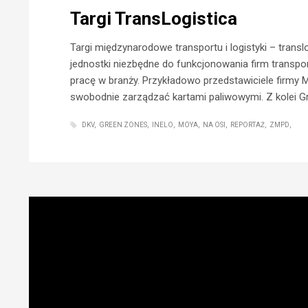
Targi TransLogistica
Targi międzynarodowe transportu i logistyki – translo
jednostki niezbędne do funkcjonowania firm transp
pracę w branży. Przykładowo przedstawiciele firmy 
swobodnie zarządzać kartami paliwowymi. Z kolei Gru
DKV
GREEN ZONES
INELO
MOYA
NA OSI
REPORTAŻ
ZMPD