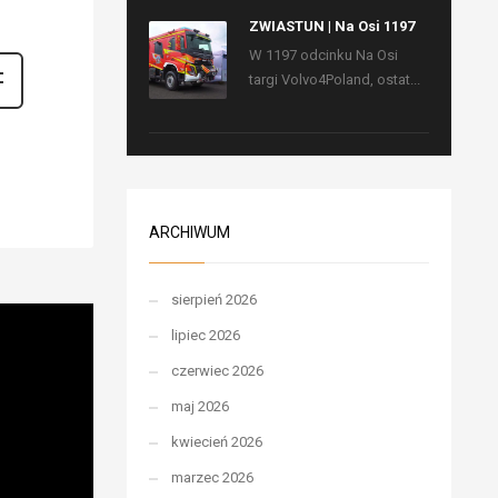
ZWIASTUN | Na Osi 1197
W 1197 odcinku Na Osi
targi Volvo4Poland, ostat...
ARCHIWUM
sierpień 2026
lipiec 2026
czerwiec 2026
maj 2026
kwiecień 2026
marzec 2026