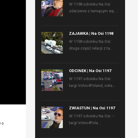
W 1198 odcinku Na Osi
zdarzenie z łamiącym się ...
ZAJAWKA | Na Osi 1198
W 1198 odcinku Na Osi:
druga część relacji z ta...
ODCINEK | Na Osi 1197
W 1197 odcinku Na Osi:
targi Volvo4Poland, osta...
ZWIASTUN | Na Osi 1197
W 1197 odcinku Na Osi: –
targi Volvo4Pola...
0