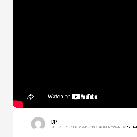
DP
NIEDZIELA, 24 LISTOPAD 2019
/
OPUBLIKOWANE W
AKTUA