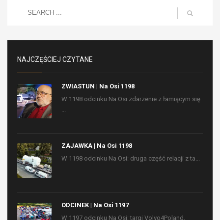
NAJCZĘŚCIEJ CZYTANE
ZWIASTUN | Na Osi 1198
W 1198 odcinku Na Osi zdarzenie z łamiącym się
...
ZAJAWKA | Na Osi 1198
W 1198 odcinku Na Osi: druga część relacji z ta...
ODCINEK | Na Osi 1197
W 1197 odcinku Na Osi: targi Volvo4Poland,