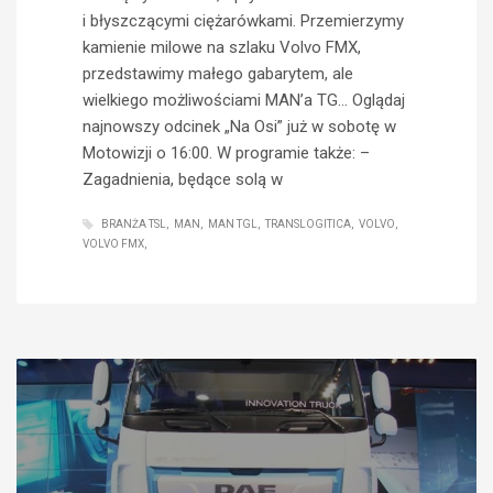
i błyszczącymi ciężarówkami. Przemierzymy
kamienie milowe na szlaku Volvo FMX,
przedstawimy małego gabarytem, ale
wielkiego możliwościami MAN’a TG… Oglądaj
najnowszy odcinek „Na Osi” już w sobotę w
Motowizji o 16:00. W programie także: –
Zagadnienia, będące solą w
BRANŻA TSL
MAN
MAN TGL
TRANSLOGITICA
VOLVO
VOLVO FMX