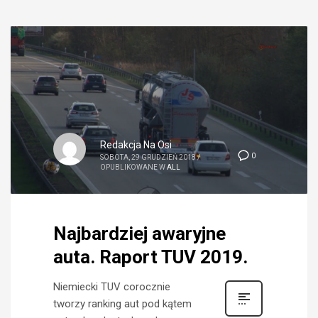
Redakcja Na Osi
0
SOBOTA, 29 GRUDZIEŃ 2018
/
OPUBLIKOWANE W
ALL
Najbardziej awaryjne
auta. Raport TUV 2019.
Niemiecki TUV corocznie
tworzy ranking aut pod kątem