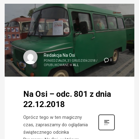
Redakcja Na Osi
0
PONIEDZIAŁEK, 31 GRUDZIEŃ 2018
/
OPUBLIKOWANE W
ALL
Na Osi – odc. 801 z dnia
22.12.2018
Oprócz tego w ten magiczny
czas, zapraszamy do oglądania
świątecznego odcinka