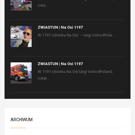
osta...
ZWIASTUN | Na Osi 1197
W 1197 odcinku Na Osi: – targi Volvo4Pola...
ZWIASTUN | Na Osi 1197
W 1197 odcinku Na Osi targi Volvo4Poland,
ostat...
ARCHIWUM