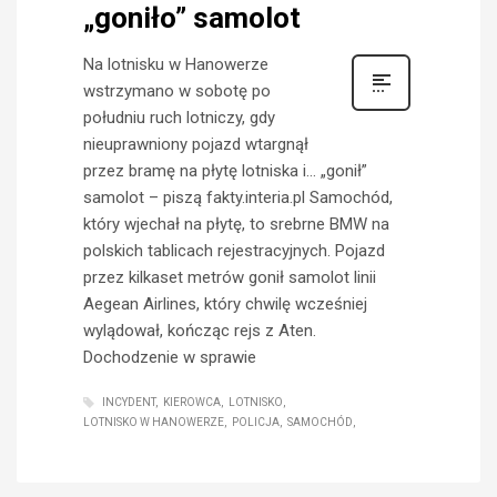
„goniło” samolot
Na lotnisku w Hanowerze
wstrzymano w sobotę po
południu ruch lotniczy, gdy
nieuprawniony pojazd wtargnął
przez bramę na płytę lotniska i… „gonił”
samolot – piszą fakty.interia.pl Samochód,
który wjechał na płytę, to srebrne BMW na
polskich tablicach rejestracyjnych. Pojazd
przez kilkaset metrów gonił samolot linii
Aegean Airlines, który chwilę wcześniej
wylądował, kończąc rejs z Aten.
Dochodzenie w sprawie
INCYDENT
KIEROWCA
LOTNISKO
LOTNISKO W HANOWERZE
POLICJA
SAMOCHÓD