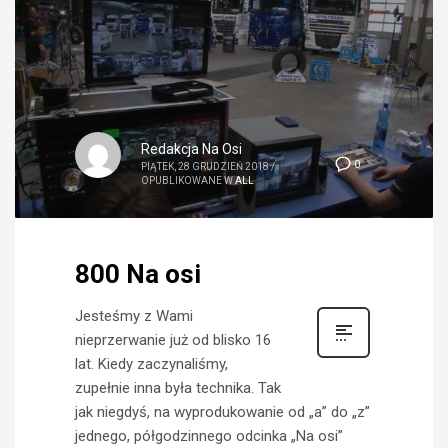
Redakcja Na Osi
0
PIĄTEK, 28 GRUDZIEŃ 2018
/
OPUBLIKOWANE W
ALL
800 Na osi
Jesteśmy z Wami
nieprzerwanie już od blisko 16
lat. Kiedy zaczynaliśmy,
zupełnie inna była technika. Tak
jak niegdyś, na wyprodukowanie od „a” do „z”
jednego, półgodzinnego odcinka „Na osi”