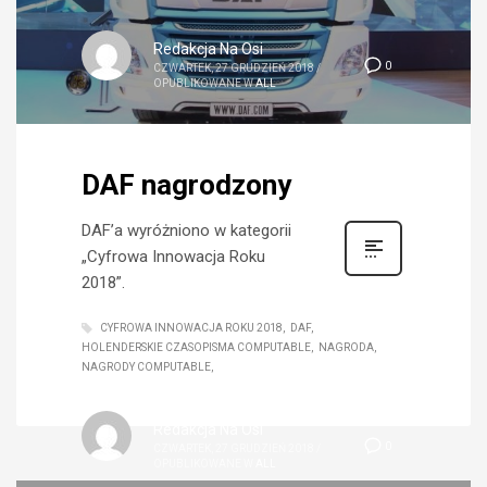
Redakcja Na Osi
0
CZWARTEK, 27 GRUDZIEŃ 2018
/
OPUBLIKOWANE W
ALL
DAF nagrodzony
DAF’a wyróżniono w kategorii
„Cyfrowa Innowacja Roku
2018”.
CYFROWA INNOWACJA ROKU 2018
DAF
HOLENDERSKIE CZASOPISMA COMPUTABLE
NAGRODA
NAGRODY COMPUTABLE
Redakcja Na Osi
0
CZWARTEK, 27 GRUDZIEŃ 2018
/
OPUBLIKOWANE W
ALL