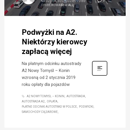
0
NIEDZIELA, 30 GRUDZIEŃ 2018
/
OPUBLIKOWANE W
ALL
Podwyżki na A2.
Niektórzy kierowcy
zapłacą więcej
Na płatnym odcinku autostrady
A2 Nowy Tomyśl – Konin
wzrosną od 2 stycznia 2019
roku opłaty dla pojazdów
A2 NOWY TOMYŚL – KONIN
AUTOSTRADA
AUTOSTRADA A2
OPŁATA
PŁATNE ODCINKI AUTOSTRAD W POLSCE
PODWYŻKI
SAMOCHODY CIĘŻAROWE