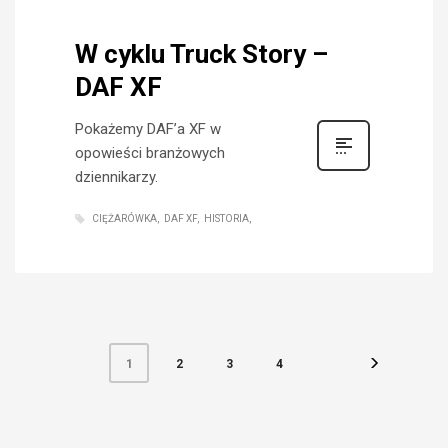
W cyklu Truck Story –
DAF XF
Pokażemy DAF’a XF w
opowieści branżowych
dziennikarzy.
CIĘŻARÓWKA
DAF XF
HISTORIA
2
3
4
1