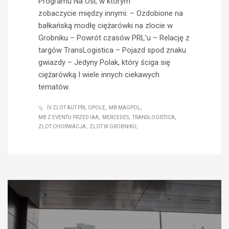
Programu Na Osi, w którym
zobaczycie między innymi: – Ozdobione na
bałkańską modłę ciężarówki na zlocie w
Grobniku – Powrót czasów PRL’u – Relację z
targów TransLogistica – Pojazd spod znaku
gwiazdy – Jedyny Polak, który ściga się
ciężarówką I wiele innych ciekawych
tematów.
IV ZLOT AUT PRL OPOLE
MB MAGPOL
MB Z EVENTU PRZED IAA
MERCEDES
TRANSLOGISTICA
ZLOT CHORWACJA
ZLOT W GROBNIKU