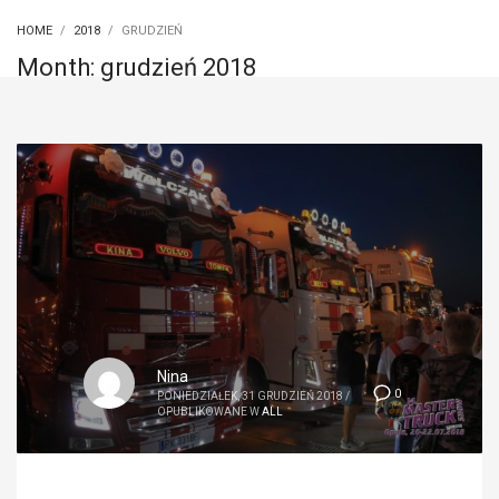
HOME
2018
GRUDZIEŃ
Month: grudzień 2018
Nina
0
PONIEDZIAŁEK, 31 GRUDZIEŃ 2018
/
OPUBLIKOWANE W
ALL