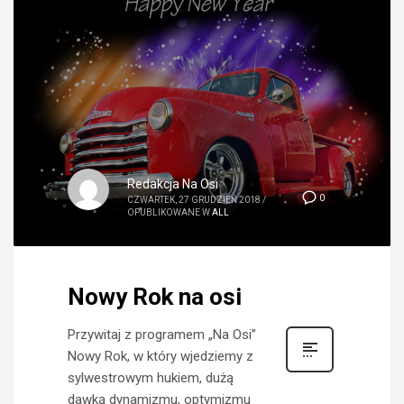
Redakcja Na Osi
0
CZWARTEK, 27 GRUDZIEŃ 2018
/
OPUBLIKOWANE W
ALL
Nowy Rok na osi
Przywitaj z programem „Na Osi”
Nowy Rok, w który wjedziemy z
sylwestrowym hukiem, dużą
dawką dynamizmu, optymizmu