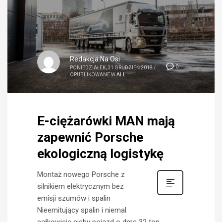
Redakcja Na Osi
0
PONIEDZIAŁEK, 31 GRUDZIEŃ 2018
/
OPUBLIKOWANE W
ALL
E-ciężarówki MAN mają
zapewnić Porsche
ekologiczną logistykę
Montaż nowego Porsche z
silnikiem elektrycznym bez
emisji szumów i spalin
Nieemitujący spalin i niemal
całkowicie cichy pojazd o dmc 32 ton