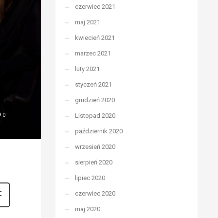
czerwiec 2021
maj 2021
kwiecień 2021
marzec 2021
luty 2021
styczeń 2021
grudzień 2020
Listopad 2020
0
październik 2020
wrzesień 2020
sierpień 2020
2
lipiec 2020
czerwiec 2020
maj 2020