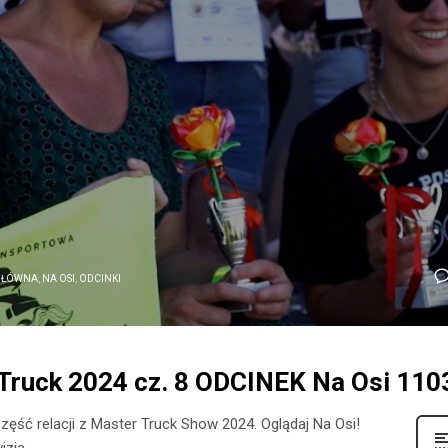
GŁÓWNA
,
NA OSI
,
ODCINKI
 Truck 2024 cz. 8 ODCINEK Na Osi 110
zęść relacji z Master Truck Show 2024. Oglądaj Na Osi!
izja.