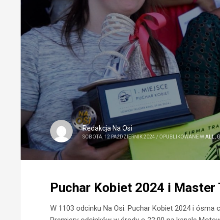
Redakcja Na Osi
SOBOTA, 12 PAŹDZIERNIK 2024
/
OPUBLIKOWANE W
ALL
,
Puchar Kobiet 2024 i Master
W 1103 odcinku Na Osi: Puchar Kobiet 2024 i ósma c
Premiery odcinków w środy o 22:00 na kanale Motow