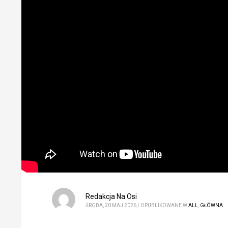
Redakcja Na Osi
ŚRODA, 20 MAJ 2026
/
OPUBLIKOWANE W
ALL
,
GŁÓWNA