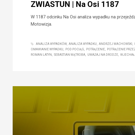
ZWIASTUN | Na Osi 1187
W 1187 odcinku Na Osi analiza wypadku na przejeźdz
Motowizja.
ANALIZA WYPADKÓW
ANALIZA WYPADKU
ANDRZEJ WACHOWSKI
OMAWIANIE WYPADKU
POD POCIĄG
POTRĄCENIE
POTRĄCENIE PRZE
ROMAN LATYN
SEBASTIAN WĄTROBA
UWAŻAJ NA DRODZE
WJECHAŁ 