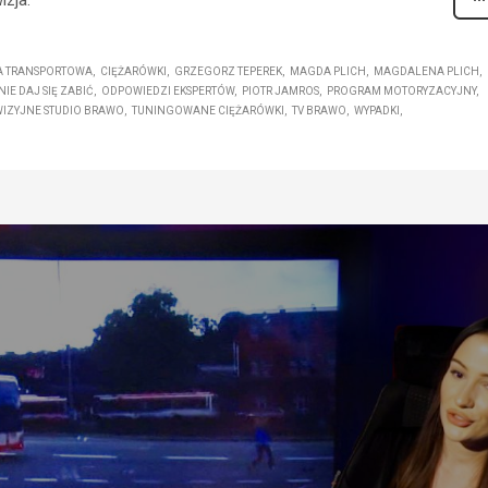
A TRANSPORTOWA
CIĘŻARÓWKI
GRZEGORZ TEPEREK
MAGDA PLICH
MAGDALENA PLICH
NIE DAJ SIĘ ZABIĆ
ODPOWIEDZI EKSPERTÓW
PIOTR JAMROS
PROGRAM MOTORYZACYJNY
WIZYJNE STUDIO BRAWO
TUNINGOWANE CIĘŻARÓWKI
TV BRAWO
WYPADKI