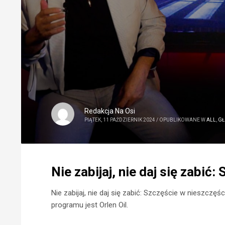
Redakcja Na Osi
PIĄTEK, 11 PAŹDZIERNIK 2024
/
OPUBLIKOWANE W
ALL
,
G
Nie zabijaj, nie daj się zabić
Nie zabijaj, nie daj się zabić: Szczęście w nieszczę
programu jest Orlen Oil.