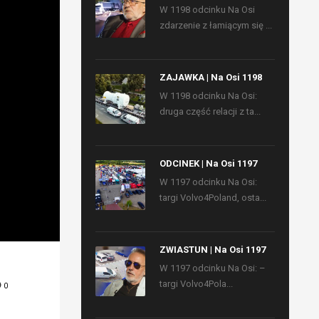
W 1198 odcinku Na Osi
zdarzenie z łamiącym się ...
ZAJAWKA | Na Osi 1198
W 1198 odcinku Na Osi:
druga część relacji z ta...
ODCINEK | Na Osi 1197
W 1197 odcinku Na Osi:
targi Volvo4Poland, osta...
ZWIASTUN | Na Osi 1197
W 1197 odcinku Na Osi: –
targi Volvo4Pola...
0