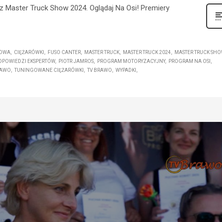
 z Master Truck Show 2024. Oglądaj Na Osi! Premiery
TOWA
CIĘŻARÓWKI
FUSO CANTER
MASTER TRUCK
MASTER TRUCK 2024
MASTER TRUCK SHO
DPOWIEDZI EKSPERTÓW
PIOTR JAMROS
PROGRAM MOTORYZACYJNY
PROGRAM NA OSI
RAWO
TUNINGOWANE CIĘŻARÓWKI
TV BRAWO
WYPADKI