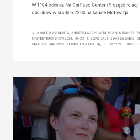
W 1104 odcinku Na Osi Fuso Canter i 9 część relacji
odcinków w środy o 22:00 na kanale Motowizja.
ANALIZA WYPADKÓW
ANDRZEJ WACHOWSKI
BRANŻA TRANSPOR
MASTER TRUCK SHOW 2024
NA OSI
NIE ZABIJAJ NIE DAJ SIĘ ZABIĆ
O
RAFAŁ KOCHANOWSKI
SEBASTIAN WĄTROBA
TELEWIZYJNE STUDIO B