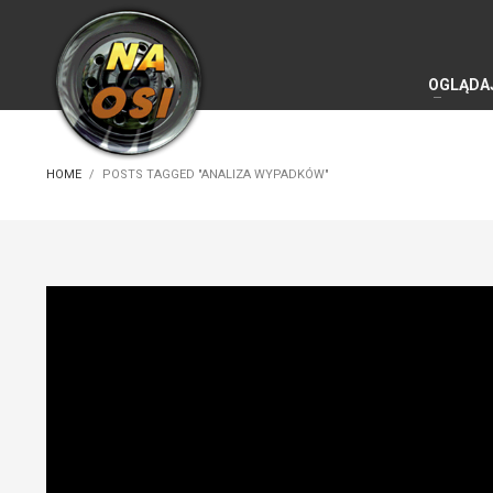
OGLĄDA
HOME
POSTS TAGGED "ANALIZA WYPADKÓW"