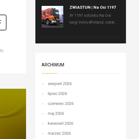
ZWIASTUN | Na Osi 1197
W 1197 odcinku Na Osi
targi Volvo4Poland, ostat...
GI
ARCHIWUM
sierpień 2026
lipiec 2026
czerwiec 2026
maj 2026
kwiecień 2026
marzec 2026