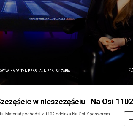
ŁÓWNA
,
NA OSI TV
,
NIE ZABIJAJ NIE DAJ SIĘ ZABIĆ
: Szczęście w nieszczęściu | Na Osi 110
ściu. Materiał pochodzi z 1102 odcinka Na Osi. Sponsorem