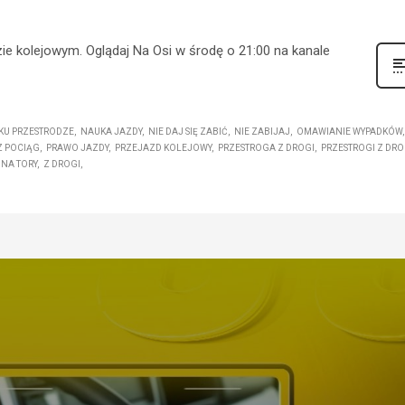
ie kolejowym. Oglądaj Na Osi w środę o 21:00 na kanale
KU PRZESTRODZE
NAUKA JAZDY
NIE DAJ SIĘ ZABIĆ
NIE ZABIJAJ
OMAWIANIE WYPADKÓW
Z POCIĄG
PRAWO JAZDY
PRZEJAZD KOLEJOWY
PRZESTROGA Z DROGI
PRZESTROGI Z DRO
NA TORY
Z DROGI