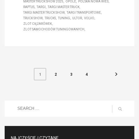
MASTER TRUCK SHOW 2025
OPOLE
POLSKA NOWA WIEŚ
RAPTUS
TARGI
TARGI MASTER TRUCK
TARGI MASTER TRUCK SHOW
TARGI TRANSPORTOWE
TRUCK SHOW
TRUCKS
TUNING
ULTOR
VOLVO
ZLOT CIĘŻARÓWEK
ZLOT SAMOCHODÓW TUNINGOWANYCH
2
3
4
1
NAJCZĘŚCIEJ CZYTANE