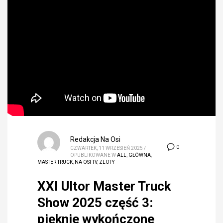
Redakcja Na Osi
0
CZWARTEK, 11 WRZESIEŃ 2025
/
OPUBLIKOWANE W
ALL
,
GŁÓWNA
,
MASTER TRUCK
,
NA OSI TV
,
ZLOTY
XXI Ultor Master Truck
Show 2025 część 3:
pięknie wykończone