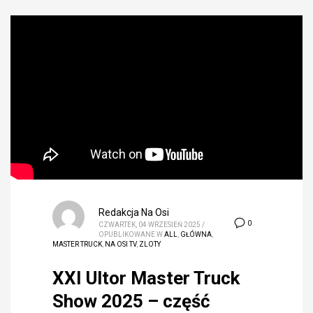
Redakcja Na Osi
0
CZWARTEK, 04 WRZESIEŃ 2025
/
OPUBLIKOWANE W
ALL
,
GŁÓWNA
,
MASTER TRUCK
,
NA OSI TV
,
ZLOTY
XXI Ultor Master Truck
Show 2025 – część