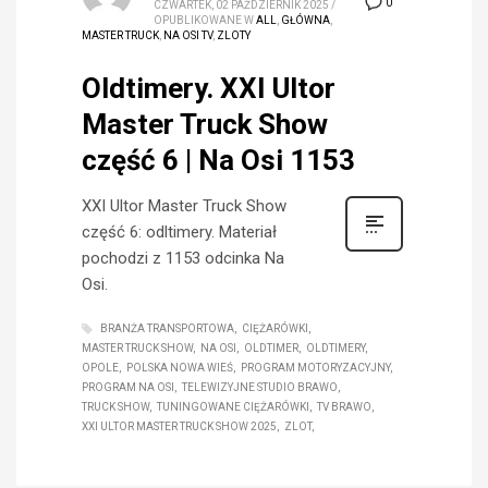
0
CZWARTEK, 02 PAŹDZIERNIK 2025
/
OPUBLIKOWANE W
ALL
,
GŁÓWNA
,
MASTER TRUCK
,
NA OSI TV
,
ZLOTY
Oldtimery. XXI Ultor
Master Truck Show
część 6 | Na Osi 1153
XXI Ultor Master Truck Show
część 6: odltimery. Materiał
pochodzi z 1153 odcinka Na
Osi.
BRANŻA TRANSPORTOWA
CIĘŻARÓWKI
MASTER TRUCK SHOW
NA OSI
OLDTIMER
OLDTIMERY
OPOLE
POLSKA NOWA WIEŚ
PROGRAM MOTORYZACYJNY
PROGRAM NA OSI
TELEWIZYJNE STUDIO BRAWO
TRUCK SHOW
TUNINGOWANE CIĘŻARÓWKI
TV BRAWO
XXI ULTOR MASTER TRUCK SHOW 2025
ZLOT