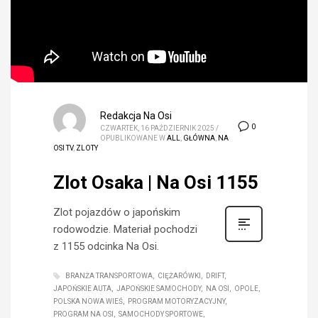
Redakcja Na Osi
0
CZWARTEK, 16 PAŹDZIERNIK 2025
/
OPUBLIKOWANE W
ALL
,
GŁÓWNA
,
NA
OSI TV
,
ZLOTY
Zlot Osaka | Na Osi 1155
Zlot pojazdów o japońskim
rodowodzie. Materiał pochodzi
z 1155 odcinka Na Osi.
BRANŻA TRANSPORTOWA
CIĘŻARÓWKI
DRIFT
JAPOŃSKIE AUTA
JAPOŃSKIE SAMOCHODY
NA OSI
OPOLE
POLSKA NOWA WIEŚ
PROGRAM MOTORYZACYJNY
PROGRAM NA OSI
SAMOCHODY SPORTOWE