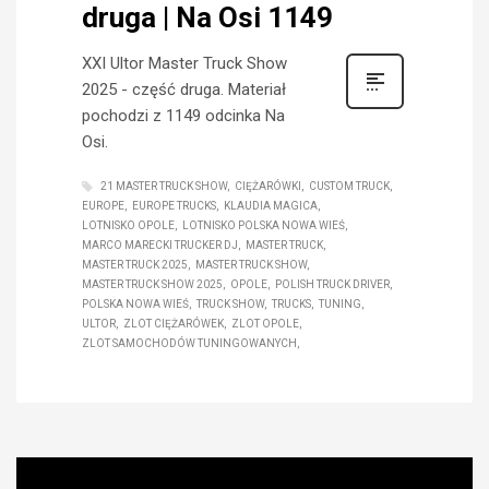
druga | Na Osi 1149
XXI Ultor Master Truck Show
2025 - część druga. Materiał
pochodzi z 1149 odcinka Na
Osi.
21 MASTER TRUCK SHOW
CIĘŻARÓWKI
CUSTOM TRUCK
EUROPE
EUROPE TRUCKS
KLAUDIA MAGICA
LOTNISKO OPOLE
LOTNISKO POLSKA NOWA WIEŚ
MARCO MARECKI TRUCKER DJ
MASTER TRUCK
MASTER TRUCK 2025
MASTER TRUCK SHOW
MASTER TRUCK SHOW 2025
OPOLE
POLISH TRUCK DRIVER
POLSKA NOWA WIEŚ
TRUCK SHOW
TRUCKS
TUNING
ULTOR
ZLOT CIĘŻARÓWEK
ZLOT OPOLE
ZLOT SAMOCHODÓW TUNINGOWANYCH