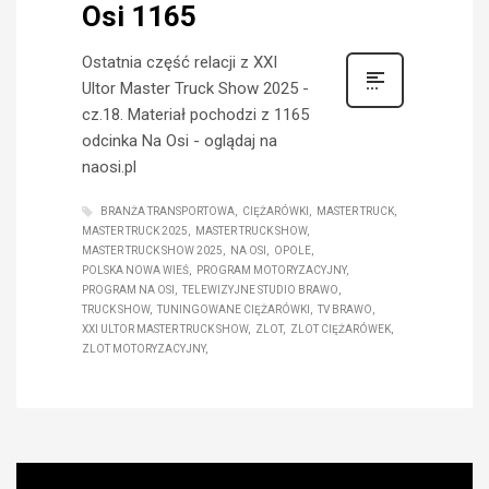
Osi 1165
Ostatnia część relacji z XXI
Ultor Master Truck Show 2025 -
cz.18. Materiał pochodzi z 1165
odcinka Na Osi - oglądaj na
naosi.pl
BRANŻA TRANSPORTOWA
CIĘŻARÓWKI
MASTER TRUCK
MASTER TRUCK 2025
MASTER TRUCK SHOW
MASTER TRUCK SHOW 2025
NA OSI
OPOLE
POLSKA NOWA WIEŚ
PROGRAM MOTORYZACYJNY
PROGRAM NA OSI
TELEWIZYJNE STUDIO BRAWO
TRUCK SHOW
TUNINGOWANE CIĘŻARÓWKI
TV BRAWO
XXI ULTOR MASTER TRUCK SHOW
ZLOT
ZLOT CIĘŻARÓWEK
ZLOT MOTORYZACYJNY