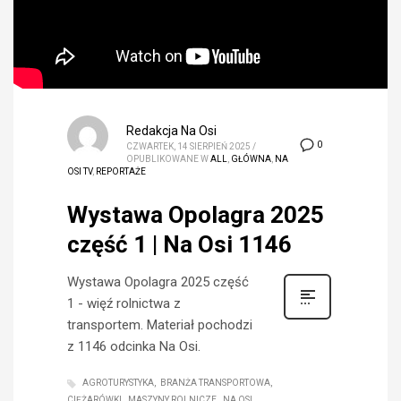
Redakcja Na Osi
0
CZWARTEK, 14 SIERPIEŃ 2025
/
OPUBLIKOWANE W
ALL
,
GŁÓWNA
,
NA
OSI TV
,
REPORTAŻE
Wystawa Opolagra 2025
część 1 | Na Osi 1146
Wystawa Opolagra 2025 część
1 - więź rolnictwa z
transportem. Materiał pochodzi
z 1146 odcinka Na Osi.
AGROTURYSTYKA
BRANŻA TRANSPORTOWA
CIĘŻARÓWKI
MASZYNY ROLNICZE
NA OSI