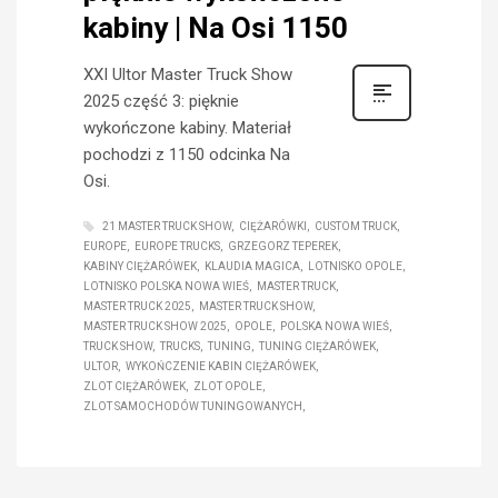
kabiny | Na Osi 1150
XXI Ultor Master Truck Show
2025 część 3: pięknie
wykończone kabiny. Materiał
pochodzi z 1150 odcinka Na
Osi.
21 MASTER TRUCK SHOW
CIĘŻARÓWKI
CUSTOM TRUCK
EUROPE
EUROPE TRUCKS
GRZEGORZ TEPEREK
KABINY CIĘŻARÓWEK
KLAUDIA MAGICA
LOTNISKO OPOLE
LOTNISKO POLSKA NOWA WIEŚ
MASTER TRUCK
MASTER TRUCK 2025
MASTER TRUCK SHOW
MASTER TRUCK SHOW 2025
OPOLE
POLSKA NOWA WIEŚ
TRUCK SHOW
TRUCKS
TUNING
TUNING CIĘŻARÓWEK
ULTOR
WYKOŃCZENIE KABIN CIĘŻARÓWEK
ZLOT CIĘŻARÓWEK
ZLOT OPOLE
ZLOT SAMOCHODÓW TUNINGOWANYCH