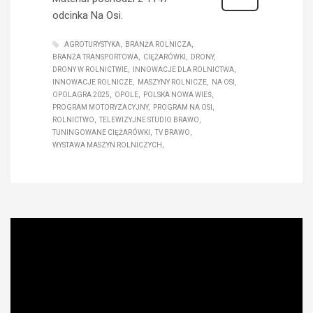
odcinka Na Osi.
AGROTURYSTYKA
BRANŻA ROLNICZA
BRANŻA TRANSPORTOWA
CIĘŻARÓWKI
DRONY
DRONY W ROLNICTWIE
INNOWACJE DLA ROLNICTWA
INNOWACJE ROLNICZE
MASZYNY ROLNICZE
NA OSI
OPOLAGRA 2025
OPOLE
POLSKA NOWA WIEŚ
PROGRAM MOTORYZACYJNY
PROGRAM NA OSI
ROLNICTWO
TELEWIZYJNE STUDIO BRAWO
TUNINGOWANE CIĘŻARÓWKI
TV BRAWO
WYSTAWA MASZYN ROLNICZYCH