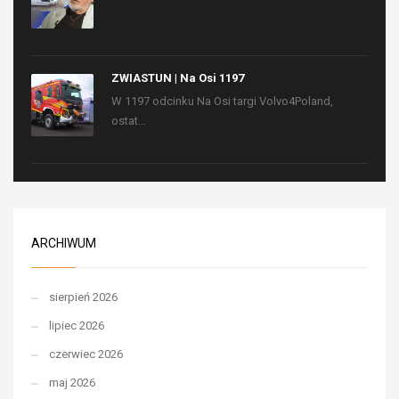
ZWIASTUN | Na Osi 1197
W 1197 odcinku Na Osi targi Volvo4Poland,
ostat...
ARCHIWUM
sierpień 2026
lipiec 2026
czerwiec 2026
maj 2026