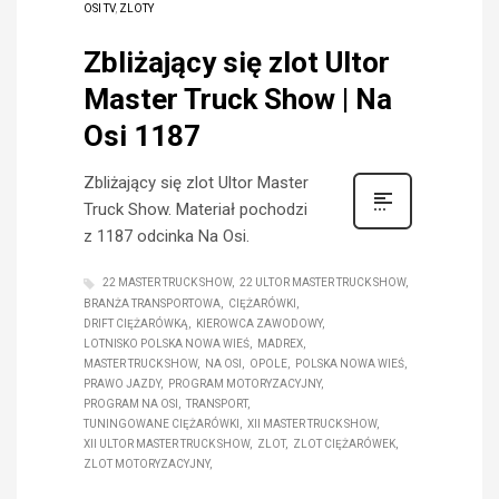
OSI TV
,
ZLOTY
Zbliżający się zlot Ultor
Master Truck Show | Na
Osi 1187
Zbliżający się zlot Ultor Master
Truck Show. Materiał pochodzi
z 1187 odcinka Na Osi.
22 MASTER TRUCK SHOW
22 ULTOR MASTER TRUCK SHOW
BRANŻA TRANSPORTOWA
CIĘŻARÓWKI
DRIFT CIĘŻARÓWKĄ
KIEROWCA ZAWODOWY
LOTNISKO POLSKA NOWA WIEŚ
MADREX
MASTER TRUCK SHOW
NA OSI
OPOLE
POLSKA NOWA WIEŚ
PRAWO JAZDY
PROGRAM MOTORYZACYJNY
PROGRAM NA OSI
TRANSPORT
TUNINGOWANE CIĘŻARÓWKI
XII MASTER TRUCK SHOW
XII ULTOR MASTER TRUCK SHOW
ZLOT
ZLOT CIĘŻARÓWEK
ZLOT MOTORYZACYJNY