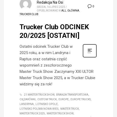
Redakcja Na Osi
0
ŚRODA, 16 LIPIEC 2025
/
OPUBLIKOWANE W
ALL
,
GŁÓWNA
,
TRUCKER CLUB
Trucker Club ODCINEK
20/2025 [OSTATNI]
Ostatni odcinek Trucker Club w
2025 roku, a w nim Landryna i
Raptus oraz ostatnia część
wspomnień z zeszłorocznego
Master Truck Show. Zaczynamy XXI ULTOR
Master Truck Show 2025, a w Trucker Clubie
widzimy się za rok!
21 MASTER TRUCK SHOW
BRANŻA TRANSPORTOWA
CIĘŻARÓWKI
CUSTOM TRUCK
EUROPE
EUROPE TRUCKS
LANDRYNA
LOTNISKO OPOLE
LOTNISKO POLSKA NOWA WIEŚ
MASTER TRUCK
MASTER TRUCK 2025
MASTER TRUCK SHOW