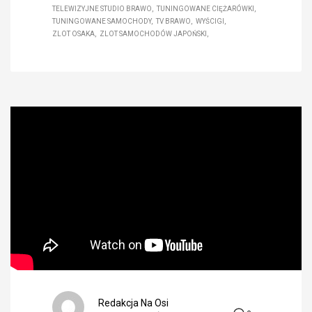
TELEWIZYJNE STUDIO BRAWO
TUNINGOWANE CIĘŻARÓWKI
TUNINGOWANE SAMOCHODY
TV BRAWO
WYŚCIGI
ZLOT OSAKA
ZLOT SAMOCHODÓW JAPOŃSKI
Redakcja Na Osi