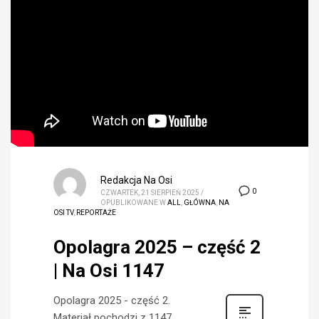
Redakcja Na Osi
0
CZWARTEK, 21 SIERPIEŃ 2025
/
OPUBLIKOWANE W
ALL
,
GŁÓWNA
,
NA
OSI TV
,
REPORTAŻE
Opolagra 2025 – część 2
| Na Osi 1147
Opolagra 2025 - część 2.
Materiał pochodzi z 1147