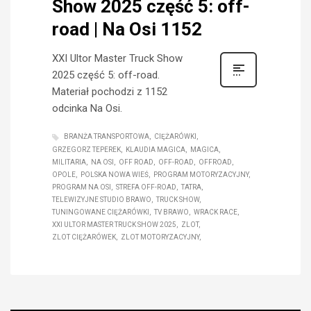
Show 2025 część 5: off-
road | Na Osi 1152
XXI Ultor Master Truck Show
2025 część 5: off-road.
Materiał pochodzi z 1152
odcinka Na Osi.
BRANŻA TRANSPORTOWA
CIĘŻARÓWKI
GRZEGORZ TEPEREK
KLAUDIA MAGICA
MAGICA
MILITARIA
NA OSI
OFF ROAD
OFF-ROAD
OFFROAD
OPOLE
POLSKA NOWA WIEŚ
PROGRAM MOTORYZACYJNY
PROGRAM NA OSI
STREFA OFF-ROAD
TATRA
TELEWIZYJNE STUDIO BRAWO
TRUCK SHOW
TUNINGOWANE CIĘŻARÓWKI
TV BRAWO
WRACK RACE
XXI ULTOR MASTER TRUCK SHOW 2025
ZLOT
ZLOT CIĘŻARÓWEK
ZLOT MOTORYZACYJNY