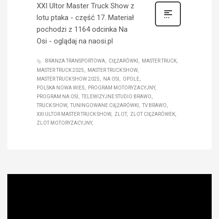
XXI Ultor Master Truck Show z
lotu ptaka - część 17. Materiał
pochodzi z 1164 odcinka Na
Osi - oglądaj na naosi.pl
BRANŻA TRANSPORTOWA
CIĘŻARÓWKI
MASTER TRUCK
MASTER TRUCK 2025
MASTER TRUCK SHOW
MASTER TRUCK SHOW 2025
NA OSI
OPOLE
POLSKA NOWA WIEŚ
PROGRAM MOTORYZACYJNY
PROGRAM NA OSI
TELEWIZYJNE STUDIO BRAWO
TRUCK SHOW
TUNINGOWANE CIĘŻARÓWKI
TV BRAWO
XXI ULTOR MASTER TRUCK SHOW
ZLOT
ZLOT CIĘŻARÓWEK
ZLOT MOTORYZACYJNY