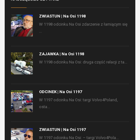
ZWIASTUN | Na Osi 1198
W 1198 odcinku Na Osi zdarzenie z łamiącym się
...
ZAJAWKA | Na Osi 1198
W 1198 odcinku Na Osi: druga część relacji z ta...
ODCINEK | Na Osi 1197
W 1197 odcinku Na Osi: targi Volvo4Poland,
osta...
ZWIASTUN | Na Osi 1197
W 1197 odcinku Na Osi: – targi Volvo4Pola...