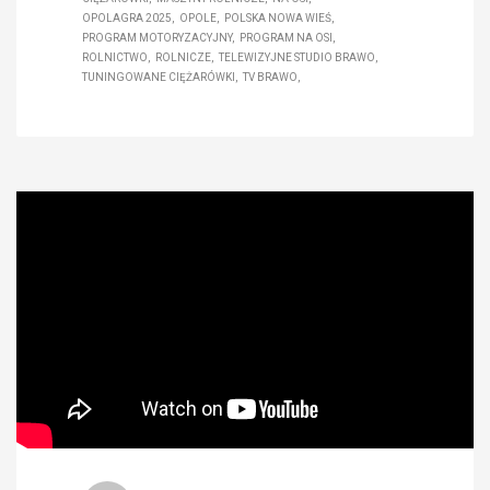
OPOLAGRA 2025
OPOLE
POLSKA NOWA WIEŚ
PROGRAM MOTORYZACYJNY
PROGRAM NA OSI
ROLNICTWO
ROLNICZE
TELEWIZYJNE STUDIO BRAWO
TUNINGOWANE CIĘŻARÓWKI
TV BRAWO