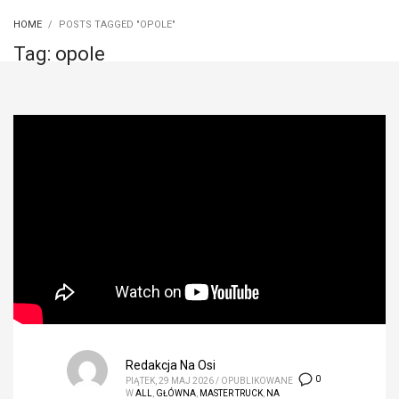
HOME
POSTS TAGGED "OPOLE"
Tag: opole
Redakcja Na Osi
0
PIĄTEK, 29 MAJ 2026
/
OPUBLIKOWANE
W
ALL
,
GŁÓWNA
,
MASTER TRUCK
,
NA