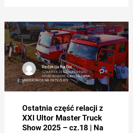
Redakcja Na Osi
0
CZWARTEK, 25 GRUDZIEŃ 2025
/
OPUBLIKOWANE W
ALL
,
GŁÓWNA
,
MASTER TRUCK
,
NA OSI TV
,
ZLOTY
Ostatnia część relacji z
XXI Ultor Master Truck
Show 2025 – cz.18 | Na