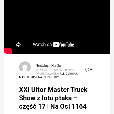
Redakcja Na Osi
0
CZWARTEK, 18 GRUDZIEŃ 2025
/
OPUBLIKOWANE W
ALL
,
GŁÓWNA
,
MASTER TRUCK
,
NA OSI TV
,
ZLOTY
XXI Ultor Master Truck
Show z lotu ptaka –
część 17 | Na Osi 1164