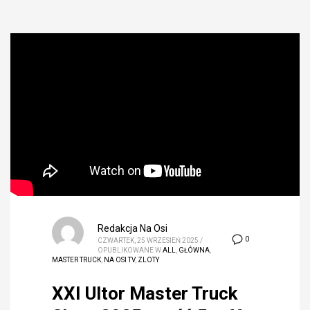
Redakcja Na Osi
0
CZWARTEK, 25 WRZESIEŃ 2025
/
OPUBLIKOWANE W
ALL
,
GŁÓWNA
,
MASTER TRUCK
,
NA OSI TV
,
ZLOTY
XXI Ultor Master Truck