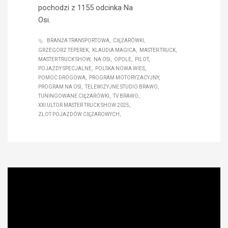
pochodzi z 1155 odcinka Na
Osi.
BRANŻA TRANSPORTOWA
CIĘŻARÓWKI
GRZEGORZ TEPEREK
KLAUDIA MAGICA
MASTER TRUCK
MASTER TRUCK SHOW
NA OSI
OPOLE
PILOT
POJAZDY SPECJALNE
POLSKA NOWA WIEŚ
POMOC DROGOWA
PROGRAM MOTORYZACYJNY
PROGRAM NA OSI
TELEWIZYJNE STUDIO BRAWO
TUNINGOWANE CIĘŻARÓWKI
TV BRAWO
XXI ULTOR MASTER TRUCK SHOW 2025
ZLOT POJAZDÓW CIĘŻAROWYCH