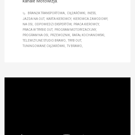
kanale Motowizja.
BRANŻA TRANSPORTOWA
CIĘŻARÓWKI
INESS
JAZDA NA OUT
KARTA KIEROWCY
KIEROWCA ZAWODOWY
NA OSI
ODPOWIEDZI EKSPERTÓW
PRACA KIEROWCY
PRACA W TRYBIE OUT
PROGRAM MOTORYZACYJNY
PROGRAM NA OSI
PRZEWOŹNIK
RAFAŁ KOCHANOWSKI
TELEWIZYJNE STUDIO BRAWO
TRYB OUT
TUNINGOWANE CIĘŻARÓWKI
TV BRAWO