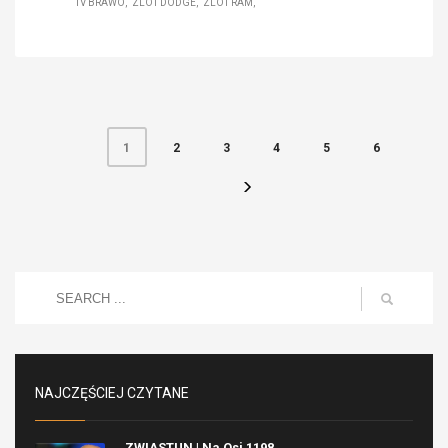
TV BRAWO
ZLOT DODGE
ZLOT RAM
2
3
4
5
6
1
NAJCZĘŚCIEJ CZYTANE
ZWIASTUN | Na Osi 1198