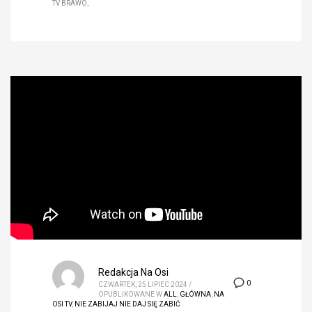
TV BRAWO
Redakcja Na Osi
0
CZWARTEK, 25 LIPIEC 2024
/
OPUBLIKOWANE W
ALL
,
GŁÓWNA
,
NA
OSI TV
,
NIE ZABIJAJ NIE DAJ SIĘ ZABIĆ