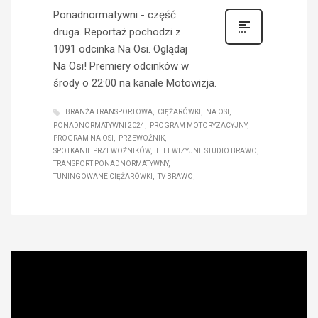
Ponadnormatywni - część
druga. Reportaż pochodzi z
1091 odcinka Na Osi. Oglądaj
Na Osi! Premiery odcinków w
środy o 22:00 na kanale Motowizja.
BRANŻA TRANSPORTOWA
CIĘŻARÓWKI
NA OSI
PONADNORMATYWNI 2024
PROGRAM MOTORYZACYJNY
PROGRAM NA OSI
PRZEWOŹNIK
SPOTKANIE PRZEWOŹNIKÓW
TELEWIZYJNE STUDIO BRAWO
TRANSPORT PONADNORMATYWNY
TUNINGOWANE CIĘŻARÓWKI
TV BRAWO