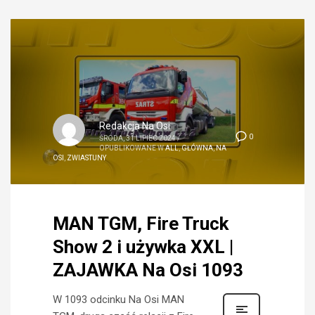
Redakcja Na Osi
0
ŚRODA, 31 LIPIEC 2024
/
OPUBLIKOWANE W
ALL
,
GŁÓWNA
,
NA
OSI
,
ZWIASTUNY
MAN TGM, Fire Truck
Show 2 i używka XXL |
ZAJAWKA Na Osi 1093
W 1093 odcinku Na Osi MAN