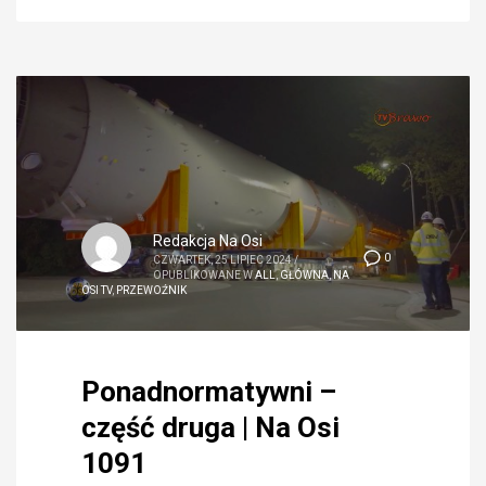
Redakcja Na Osi
0
CZWARTEK, 25 LIPIEC 2024
/
OPUBLIKOWANE W
ALL
,
GŁÓWNA
,
NA
OSI TV
,
PRZEWOŹNIK
Ponadnormatywni –
część druga | Na Osi
1091