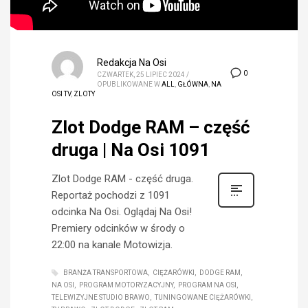
Redakcja Na Osi
0
CZWARTEK, 25 LIPIEC 2024
/
OPUBLIKOWANE W
ALL
,
GŁÓWNA
,
NA
OSI TV
,
ZLOTY
Zlot Dodge RAM – część
druga | Na Osi 1091
Zlot Dodge RAM - część druga.
Reportaż pochodzi z 1091
odcinka Na Osi. Oglądaj Na Osi!
Premiery odcinków w środy o
22:00 na kanale Motowizja.
BRANŻA TRANSPORTOWA
CIĘŻARÓWKI
DODGE RAM
NA OSI
PROGRAM MOTORYZACYJNY
PROGRAM NA OSI
TELEWIZYJNE STUDIO BRAWO
TUNINGOWANE CIĘŻARÓWKI