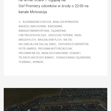
Osi! Premiery odcinków w środy o 22:00 na
kanale Motowizja.
ALEKSANDRA DONOCIK
ANALIZA WYPADKÓW
ANDRZEJ WACHOWSKI
BIKEDEMAR
BRANŻA TRANSPORTOWA
CIĘŻARÓWKI
FIRE TRUCK SHOW 2024
GRZEGORZ TEPEREK
INESS
MAGDA PLICH
MAGDALENA PLICH
NA OSI
NIE ZABIJAJ NIE DAJ SIĘ ZABIĆ
ODPOWIEDZI EKSPERTÓW
PIOTR JAMROS
PROGRAM MOTORYZACYJNY
PROGRAM NA OSI
RAFAŁ KOCHANOWSKI
SCANIA T
TELEWIZYJNE STUDIO BRAWO
TUNINGOWANE CIĘŻARÓWKI
TV BRAWO
WYPADKI