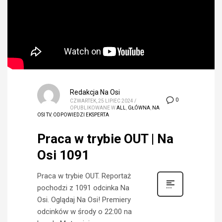
Redakcja Na Osi
0
CZWARTEK, 25 LIPIEC 2024
/
OPUBLIKOWANE W
ALL
,
GŁÓWNA
,
NA
OSI TV
,
ODPOWIEDZI EKSPERTA
Praca w trybie OUT | Na
Osi 1091
Praca w trybie OUT. Reportaż
pochodzi z 1091 odcinka Na
Osi. Oglądaj Na Osi! Premiery
odcinków w środy o 22:00 na