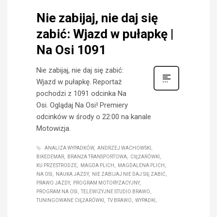
Nie zabijaj, nie daj się
zabić: Wjazd w pułapkę |
Na Osi 1091
Nie zabijaj, nie daj się zabić:
Wjazd w pułapkę. Reportaż
pochodzi z 1091 odcinka Na
Osi. Oglądaj Na Osi! Premiery
odcinków w środy o 22:00 na kanale
Motowizja.
ANALIZA WYPADKÓW
ANDRZEJ WACHOWSKI
BIKEDEMAR
BRANŻA TRANSPORTOWA
CIĘŻARÓWKI
KU PRZESTRODZE
MAGDA PLICH
MAGDALENA PLICH
NA OSI
NAUKA JAZDY
NIE ZABIJAJ NIE DAJ SIĘ ZABIĆ
PRAWO JAZDY
PROGRAM MOTORYZACYJNY
PROGRAM NA OSI
TELEWIZYJNE STUDIO BRAWO
TUNINGOWANE CIĘŻARÓWKI
TV BRAWO
WYPADKI