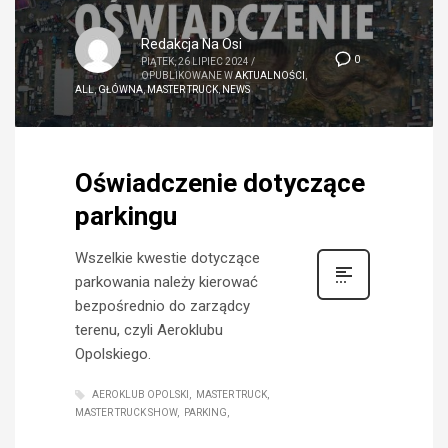
Redakcja Na Osi
0
PIĄTEK, 26 LIPIEC 2024
/
OPUBLIKOWANE W
AKTUALNOŚCI
,
ALL
,
GŁÓWNA
,
MASTER TRUCK
,
NEWS
Oświadczenie dotyczące
parkingu
Wszelkie kwestie dotyczące
parkowania należy kierować
bezpośrednio do zarządcy
terenu, czyli Aeroklubu
Opolskiego.
AEROKLUB OPOLSKI
MASTER TRUCK
MASTER TRUCK SHOW
PARKING