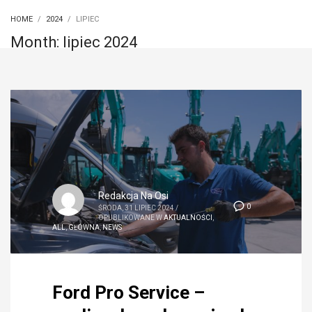
HOME
2024
LIPIEC
Month: lipiec 2024
Redakcja Na Osi
0
ŚRODA, 31 LIPIEC 2024
/
OPUBLIKOWANE W
AKTUALNOŚCI
,
ALL
,
GŁÓWNA
,
NEWS
Ford Pro Service –