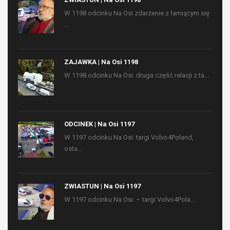
W 1198 odcinku Na Osi zdarzenie z łamiącym się
...
ZAJAWKA | Na Osi 1198
W 1198 odcinku Na Osi: druga część relacji z ta...
ODCINEK | Na Osi 1197
W 1197 odcinku Na Osi: targi Volvo4Poland,
osta...
ZWIASTUN | Na Osi 1197
W 1197 odcinku Na Osi: – targi Volvo4Pola...