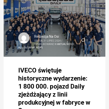
Redakcja Na Osi
0
ŚRODA, 31 LIPIEC 2024
/
OPUBLIKOWANE W
AKTUALNOŚCI
,
ALL
,
GŁÓWNA
,
NEWS
IVECO świętuje
historyczne wydarzenie:
1 800 000. pojazd Daily
zjeżdżający z linii
produkcyjnej w fabryce w