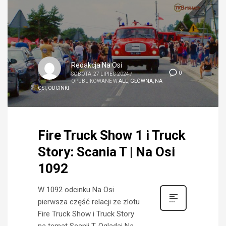
Redakcja Na Osi
0
SOBOTA, 27 LIPIEC 2024
/
OPUBLIKOWANE W
ALL
,
GŁÓWNA
,
NA
OSI
,
ODCINKI
Fire Truck Show 1 i Truck
Story: Scania T | Na Osi
1092
W 1092 odcinku Na Osi
pierwsza część relacji ze zlotu
Fire Truck Show i Truck Story
na temat Scanii T. Oglądaj Na