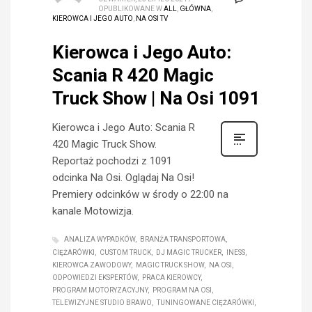
OPUBLIKOWANE W
ALL
,
GŁÓWNA
,
KIEROWCA I JEGO AUTO
,
NA OSI TV
Kierowca i Jego Auto:
Scania R 420 Magic
Truck Show | Na Osi 1091
Kierowca i Jego Auto: Scania R
420 Magic Truck Show.
Reportaż pochodzi z 1091
odcinka Na Osi. Oglądaj Na Osi!
Premiery odcinków w środy o 22:00 na
kanale Motowizja.
ANALIZA WYPADKÓW
BRANŻA TRANSPORTOWA
CIĘŻARÓWKI
CUSTOM TRUCK
DJ MAGIC TRUCKER
INESS
KIEROWCA ZAWODOWY
MAGIC TRUCK SHOW
NA OSI
ODPOWIEDZI EKSPERTÓW
PRACA KIEROWCY
PROGRAM MOTORYZACYJNY
PROGRAM NA OSI
TELEWIZYJNE STUDIO BRAWO
TUNINGOWANE CIĘŻARÓWKI