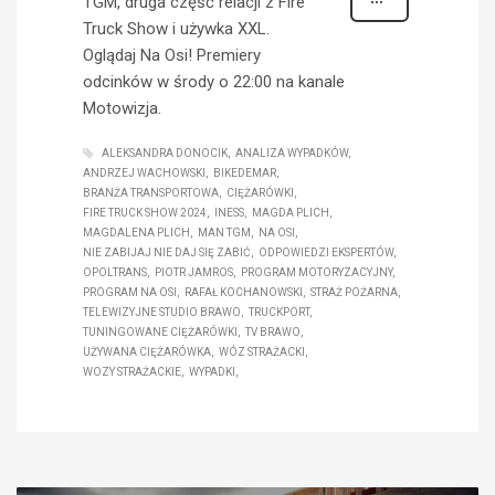
TGM, druga część relacji z Fire
Truck Show i używka XXL.
Oglądaj Na Osi! Premiery
odcinków w środy o 22:00 na kanale
Motowizja.
ALEKSANDRA DONOCIK
ANALIZA WYPADKÓW
ANDRZEJ WACHOWSKI
BIKEDEMAR
BRANŻA TRANSPORTOWA
CIĘŻARÓWKI
FIRE TRUCK SHOW 2024
INESS
MAGDA PLICH
MAGDALENA PLICH
MAN TGM
NA OSI
NIE ZABIJAJ NIE DAJ SIĘ ZABIĆ
ODPOWIEDZI EKSPERTÓW
OPOLTRANS
PIOTR JAMROS
PROGRAM MOTORYZACYJNY
PROGRAM NA OSI
RAFAŁ KOCHANOWSKI
STRAŻ POŻARNA
TELEWIZYJNE STUDIO BRAWO
TRUCKPORT
TUNINGOWANE CIĘŻARÓWKI
TV BRAWO
UŻYWANA CIĘŻARÓWKA
WÓZ STRAŻACKI
WOZY STRAŻACKIE
WYPADKI