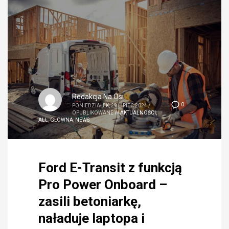
Redakcja Na Osi
0
PONIEDZIAŁEK, 29 LIPIEC 2024
/
OPUBLIKOWANE W
AKTUALNOŚCI
,
ALL
,
GŁÓWNA
,
NEWS
Ford E-Transit z funkcją
Pro Power Onboard –
zasili betoniarkę,
naładuje laptopa i