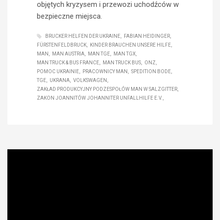
objętych kryzysem i przewozi uchodźców w
bezpieczne miejsca.
BRUCKER HELFEN DER UKRAINE
FABIAN HEIDINGER
FÜRSTENFELDBRUCK
KINDER BRAUCHEN UNSERE HILFE
MAN
MAN AUSTRIA
MAN TGE
MAN TGX
MAN TRUCK & BUS FRANCE
MAN TRUCK BUS
ONZ
POMOC UKRAINIE
PRACOWNICY MAN
SPEDITION BODE
TGE
UKRANA
VOLKSWAGEN
ZAKŁAD PRODUKCYJNY PODZESPOŁÓW MAN W SALZGITTER
ZAKON JOANNITÓW JOHANNITER UNFALLHILFE E.V.