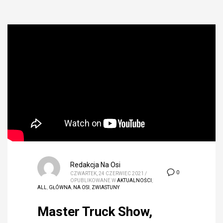
Redakcja Na Osi
0
CZWARTEK, 24 CZERWIEC 2021
/
OPUBLIKOWANE W
AKTUALNOŚCI
,
ALL
,
GŁÓWNA
,
NA OSI
,
ZWIASTUNY
Master Truck Show,