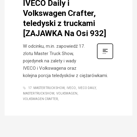
IVECO Daily i
Volkswagen Crafter,
teledyski z truckami
[ZAJAWKA Na Osi 932]
W odcinku, m.in. zapowiedź 17.
zlotu Master Truck Show,
pojedynek na zalety i wady
IVECO i Volkswagena oraz
kolejna porcja teledysków z ciężarówkami.
17. MASTER TRUCK SHOW
IVECO
IVECO DAILY
MASTER TRUCK SHOW
VOLKSWAGEN
VOLKSWAGEN CRAFTER