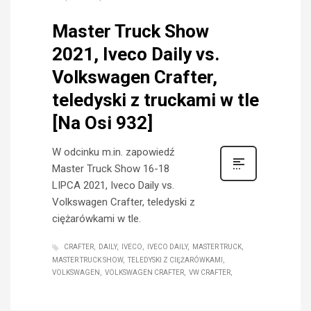
Master Truck Show
2021, Iveco Daily vs.
Volkswagen Crafter,
teledyski z truckami w tle
[Na Osi 932]
W odcinku m.in. zapowiedź
Master Truck Show 16-18
LIPCA 2021, Iveco Daily vs.
Volkswagen Crafter, teledyski z
ciężarówkami w tle.
CRAFTER
DAILY
IVECO
IVECO DAILY
MASTER TRUCK
MASTER TRUCK SHOW
TELEDYSKI Z CIĘŻARÓWKAMI
VOLKSWAGEN
VOLKSWAGEN CRAFTER
VW CRAFTER