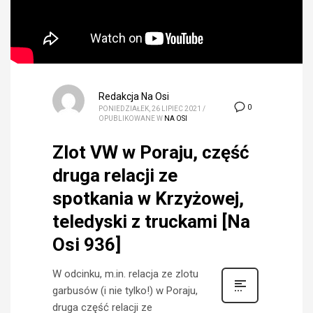
Redakcja Na Osi
0
PONIEDZIAŁEK, 26 LIPIEC 2021
/
OPUBLIKOWANE W
NA OSI
Zlot VW w Poraju, część
druga relacji ze
spotkania w Krzyżowej,
teledyski z truckami [Na
Osi 936]
W odcinku, m.in. relacja ze zlotu
garbusów (i nie tylko!) w Poraju,
druga część relacji ze