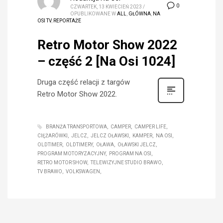
0
CZWARTEK, 13 KWIECIEŃ 2023
/
OPUBLIKOWANE W
ALL
,
GŁÓWNA
,
NA
OSI TV
,
REPORTAŻE
Retro Motor Show 2022
– część 2 [Na Osi 1024]
Druga część relacji z targów
Retro Motor Show 2022.
BRANŻA TRANSPORTOWA
CAMPER
CAMPER LIFE
CIĘŻARÓWKI
JELCZ
JELCZ OŁAWSKI
KAMPER
NA OSI
OLDTIMER
OLDTIMERY
OŁAWA
OŁAWSKI JELCZ
PROGRAM MOTORYZACYJNY
PROGRAM NA OSI
RETRO MOTOR SHOW
TELEWIZYJNE STUDIO BRAWO
TV BRAWO
VOLKSWAGEN