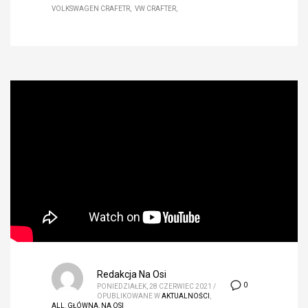
VOLKSWAGEN CRAFETR
VW CRAFTER
Redakcja Na Osi
0
PONIEDZIAŁEK, 28 CZERWIEC 2021
/
OPUBLIKOWANE W
AKTUALNOŚCI
,
ALL
,
GŁÓWNA
,
NA OSI