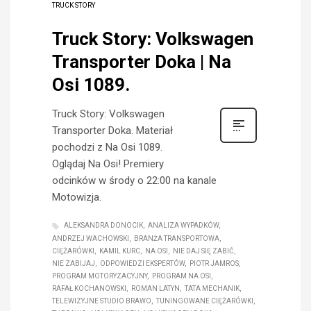
TRUCK STORY
Truck Story: Volkswagen
Transporter Doka | Na
Osi 1089.
Truck Story: Volkswagen
Transporter Doka. Materiał
pochodzi z Na Osi 1089.
Oglądaj Na Osi! Premiery
odcinków w środy o 22:00 na kanale
Motowizja.
ALEKSANDRA DONOCIK
ANALIZA WYPADKÓW
ANDRZEJ WACHOWSKI
BRANŻA TRANSPORTOWA
CIĘŻARÓWKI
KAMIL KURC
NA OSI
NIE DAJ SIĘ ZABIĆ
NIE ZABIJAJ
ODPOWIEDZI EKSPERTÓW
PIOTR JAMROS
PROGRAM MOTORYZACYJNY
PROGRAM NA OSI
RAFAŁ KOCHANOWSKI
ROMAN LATYN
TATA MECHANIK
TELEWIZYJNE STUDIO BRAWO
TUNINGOWANE CIĘŻARÓWKI