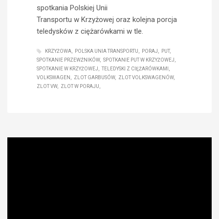
spotkania Polskiej Unii
Transportu w Krzyżowej oraz kolejna porcja
teledysków z ciężarówkami w tle.
KRZYŻOWA
POLSKA UNIA TRANSPORTU
PORAJ
PUT
SPOTKANIE PRZEWŹNIKÓW
SPOTKANIE PUT W KRZYŻOWEJ
SPOTKANIE W KRZYŻOWEJ
TELEDYSKI Z CIĘŻARÓWKAMI
VOLKSWAGEN
ZLOT GARBUSÓW
ZLOT VOLKSWAGENÓW
ZLOT VW
ZLOT W PORAJU