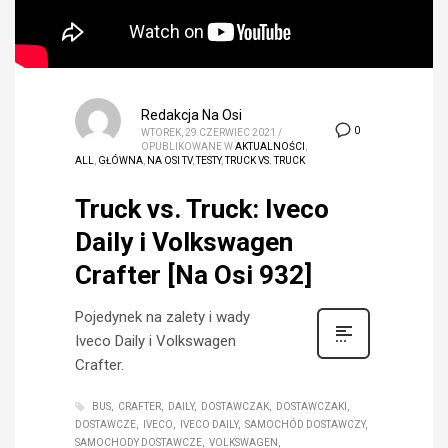
Redakcja Na Osi
0
WTOREK, 29 CZERWIEC 2021
/
OPUBLIKOWANE W
AKTUALNOŚCI
,
ALL
,
GŁÓWNA
,
NA OSI TV
,
TESTY
,
TRUCK VS. TRUCK
Truck vs. Truck: Iveco
Daily i Volkswagen
Crafter [Na Osi 932]
Pojedynek na zalety i wady
Iveco Daily i Volkswagen
Crafter.
BUS
CRAFTER
DAILY
DOSTAWCZAK
DOSTAWCZAKI
DOSTAWCZE
IVECO
IVECO DAILY
SAMOCHÓD DOSTAWCZY
SAMOCHODY DOSTAWCZE
VOLKSWAGEN