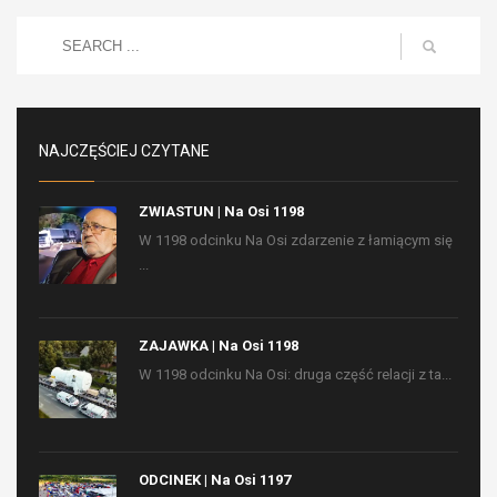
NAJCZĘŚCIEJ CZYTANE
ZWIASTUN | Na Osi 1198
W 1198 odcinku Na Osi zdarzenie z łamiącym się
...
ZAJAWKA | Na Osi 1198
W 1198 odcinku Na Osi: druga część relacji z ta...
ODCINEK | Na Osi 1197