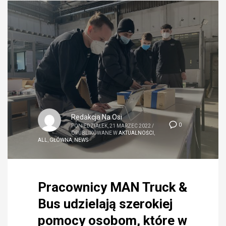
Redakcja Na Osi
0
PONIEDZIAŁEK, 21 MARZEC 2022
/
OPUBLIKOWANE W
AKTUALNOŚCI
,
ALL
,
GŁÓWNA
,
NEWS
Pracownicy MAN Truck &
Bus udzielają szerokiej
pomocy osobom, które w