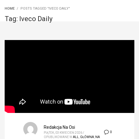
HOME
POSTS TAGGED "IVECO DAILY"
Tag: Iveco Daily
Redakcja Na Osi
0
PIĄTEK, 03 KWIECIEŃ 2026
/
OPUBLIKOWANE W
ALL
,
GŁÓWNA
,
NA