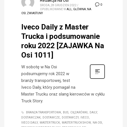
Redakcja Na Osi
0
ŚRODA, 28 GRUDZIEŃ 2022
/
OPUBLIKOWANE W
ALL
,
GŁÓWNA
,
NA
OSI
,
ZWIASTUNY
Iveco Daily z Master
Trucka i podsumowanie
roku 2022 [ZAJAWKA Na
Osi 1011]
W sobotę w Na Osi
podsumujemy rok 2022 w
branży transportowej, test
Iveco Daily, który pomagał na
Master Trucku oraz slang kierowców w cyklu
Truck Story.
BRANŻA TRANSPORTOWA
BUS
CIĘŻARÓWKI
DAILY
DOSTAWCZAK
DOSTAWCZE
DOSTAWCZY
IVECO
IVECO DAILY
MASTER TRUCK
MASTER TRUCK SHOW
NA OSI