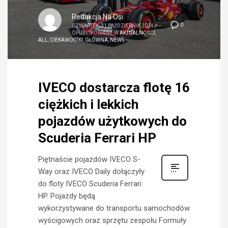
Redakcja Na Osi
0
CZWARTEK, 31 PAŹDZIERNIK 2024
/
OPUBLIKOWANE W
AKTUALNOŚCI
,
ALL
,
CIEKAWOSTKI
,
GŁÓWNA
,
NEWS
IVECO dostarcza flotę 16
ciężkich i lekkich
pojazdów użytkowych do
Scuderia Ferrari HP
Piętnaście pojazdów IVECO S-
Way oraz IVECO Daily dołączyły
do floty IVECO Scuderia Ferrari
HP. Pojazdy będą
wykorzystywane do transportu samochodów
wyścigowych oraz sprzętu zespołu Formuły