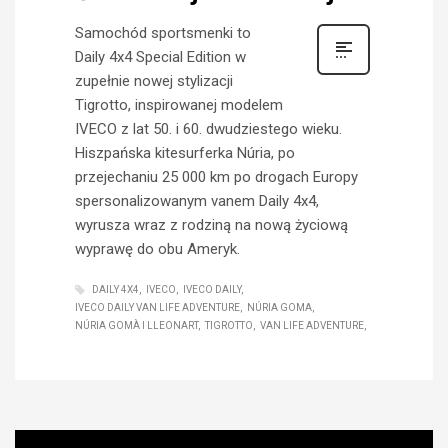
Samochód sportsmenki to
Daily 4x4 Special Edition w
zupełnie nowej stylizacji
Tigrotto, inspirowanej modelem
IVECO z lat 50. i 60. dwudziestego wieku.
Hiszpańska kitesurferka Núria, po
przejechaniu 25 000 km po drogach Europy
spersonalizowanym vanem Daily 4x4,
wyrusza wraz z rodziną na nową życiową
wyprawę do obu Ameryk.
DAILY 4X4
IVECO
IVECO DAILY
IVECO DAILY VAN LIFE ADVENTURE
NÚRIA GOMA
NÚRIA GOMÀ I LLEONART
TIGROTTO
VAN LIFE ADVENTURE