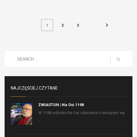
2
3
1
NAJCZĘŚCIEJ CZYTANE
ZWIASTUN | Na Osi 1198
W 1198 odcinku Na Osi zdarzenie z łamiącym się
...