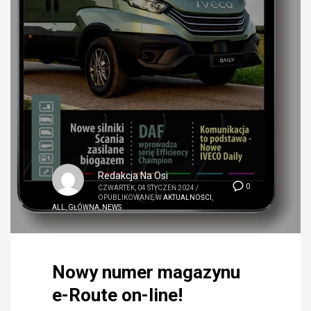
Redakcja Na Osi
0
CZWARTEK, 04 STYCZEŃ 2024
/
OPUBLIKOWANE W
AKTUALNOŚCI
,
ALL
,
GŁÓWNA
,
NEWS
Nowy numer magazynu
e-Route on-line!