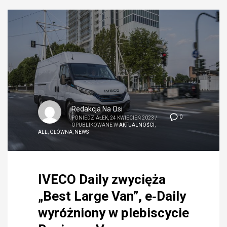
Redakcja Na Osi
0
PONIEDZIAŁEK, 24 KWIECIEŃ 2023
/
OPUBLIKOWANE W
AKTUALNOŚCI
,
ALL
,
GŁÓWNA
,
NEWS
IVECO Daily zwycięża
„Best Large Van”, e‑Daily
wyróżniony w plebiscycie