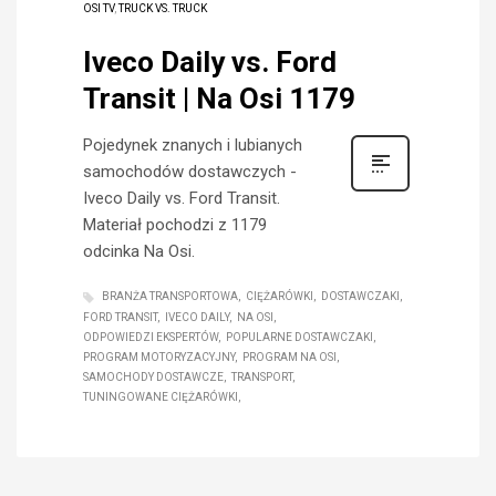
OSI TV
,
TRUCK VS. TRUCK
Iveco Daily vs. Ford
Transit | Na Osi 1179
Pojedynek znanych i lubianych
samochodów dostawczych -
Iveco Daily vs. Ford Transit.
Materiał pochodzi z 1179
odcinka Na Osi.
BRANŻA TRANSPORTOWA
CIĘŻARÓWKI
DOSTAWCZAKI
FORD TRANSIT
IVECO DAILY
NA OSI
ODPOWIEDZI EKSPERTÓW
POPULARNE DOSTAWCZAKI
PROGRAM MOTORYZACYJNY
PROGRAM NA OSI
SAMOCHODY DOSTAWCZE
TRANSPORT
TUNINGOWANE CIĘŻARÓWKI