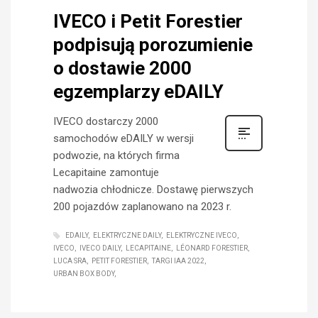
IVECO i Petit Forestier
podpisują porozumienie
o dostawie 2000
egzemplarzy eDAILY
IVECO dostarczy 2000
samochodów eDAILY w wersji
podwozie, na których firma
Lecapitaine zamontuje
nadwozia chłodnicze. Dostawę pierwszych
200 pojazdów zaplanowano na 2023 r.
EDAILY
ELEKTRYCZNE DAILY
ELEKTRYCZNE IVECO
IVECO
IVECO DAILY
LECAPITAINE
LÉONARD FORESTIER
LUCA SRA
PETIT FORESTIER
TARGI IAA 2022
URBAN BOX BODY