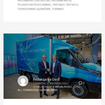
PROGRAM MOTORYZACYJNY
PROGRAM NA OSI
TELEWIZYJNE STUDIO BRAWO
TEST DAILY
TEST IVECO
TUNINGOWANE CIĘŻARÓWKI
TV BRAWO
Redakcja Na Osi
0
CZWARTEK, 22 WRZESIEŃ 2022
/
OPUBLIKOWANE W
AKTUALNOŚCI
,
ALL
,
CIEKAWOSTKI
,
GŁÓWNA
,
NEWS