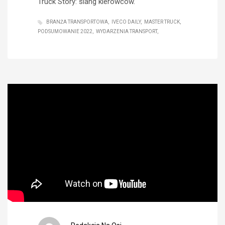
Truck Story: slang kierowców.
BRANŻA TRANSPORTOWA
IVECO DAILY
MASTER TRUCK
PODSUMOWANIE 2022
WYDARZENIA TRANSPORT