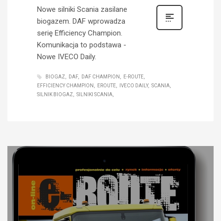
Nowe silniki Scania zasilane
biogazem. DAF wprowadza
serię Efficiency Champion.
Komunikacja to podstawa -
Nowe IVECO Daily.
BIOGAZ
DAF
DAF CHAMPION
E-ROUTE
EFFICIENCY CHAMPION
EROUTE
IVECO DAILY
SCANIA
SILNIK BIOGAZ
SILNIKI SCANIA