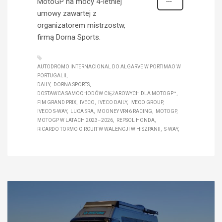
MotoGP na mocy 4-letniej
umowy zawartej z
organizatorem mistrzostw,
firmą Dorna Sports.
AUTODROMO INTERNACIONAL DO ALGARVE W PORTIMAO W
PORTUGALII
DAILY
DORNA SPORTS
DOSTAWCA SAMOCHODÓW CIĘŻAROWYCH DLA MOTOGP™
FIM GRAND PRIX
IVECO
IVECO DAILY
IVECO GROUP
IVECO S-WAY
LUCA SRA
MOONEY VR46 RACING
MOTOGP
MOTOGP W LATACH 2023–2026
REPSOL HONDA
RICARDO TORMO CIRCUIT W WALENCJI W HISZPANII
S-WAY