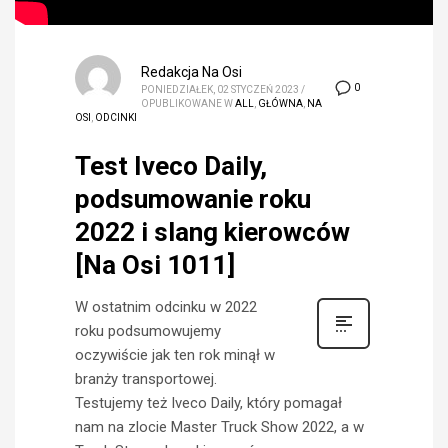
Redakcja Na Osi
0
PONIEDZIAŁEK, 02 STYCZEŃ 2023
/
OPUBLIKOWANE W
ALL
,
GŁÓWNA
,
NA
OSI
,
ODCINKI
Test Iveco Daily,
podsumowanie roku
2022 i slang kierowców
[Na Osi 1011]
W ostatnim odcinku w 2022
roku podsumowujemy
oczywiście jak ten rok minął w
branży transportowej.
Testujemy też Iveco Daily, który pomagał
nam na zlocie Master Truck Show 2022, a w