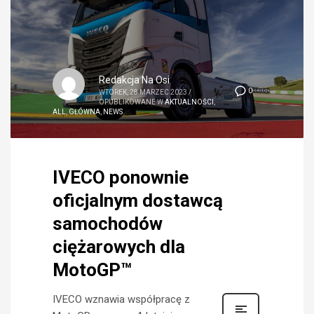
Redakcja Na Osi
0
WTOREK, 28 MARZEC 2023
/
OPUBLIKOWANE W
AKTUALNOŚCI
,
ALL
,
GŁÓWNA
,
NEWS
IVECO ponownie
oficjalnym dostawcą
samochodów
ciężarowych dla
MotoGP™
IVECO wznawia współpracę z