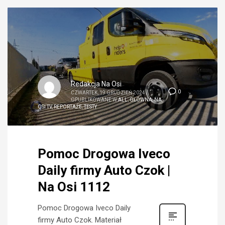
Redakcja Na Osi
0
CZWARTEK, 19 GRUDZIEŃ 2024
/
OPUBLIKOWANE W
ALL
,
GŁÓWNA
,
NA
OSI TV
,
REPORTAŻE
,
TESTY
Pomoc Drogowa Iveco
Daily firmy Auto Czok |
Na Osi 1112
Pomoc Drogowa Iveco Daily
firmy Auto Czok. Materiał