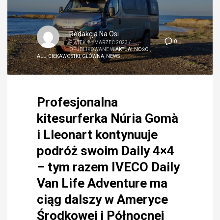
Redakcja Na Osi
0
PIĄTEK, 24 MARZEC 2023
/
OPUBLIKOWANE W
AKTUALNOŚCI
,
ALL
,
CIEKAWOSTKI
,
GŁÓWNA
,
NEWS
Profesjonalna
kitesurferka Núria Gomà
i Lleonart kontynuuje
podróż swoim Daily 4×4
– tym razem IVECO Daily
Van Life Adventure ma
ciąg dalszy w Ameryce
Środkowej i Północnej