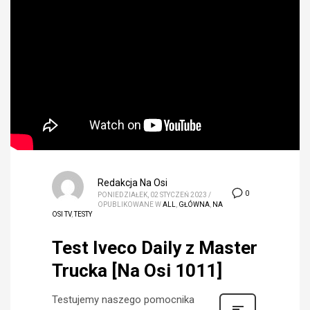
Redakcja Na Osi
0
PONIEDZIAŁEK, 02 STYCZEŃ 2023
/
OPUBLIKOWANE W
ALL
,
GŁÓWNA
,
NA
OSI TV
,
TESTY
Test Iveco Daily z Master
Trucka [Na Osi 1011]
Testujemy naszego pomocnika