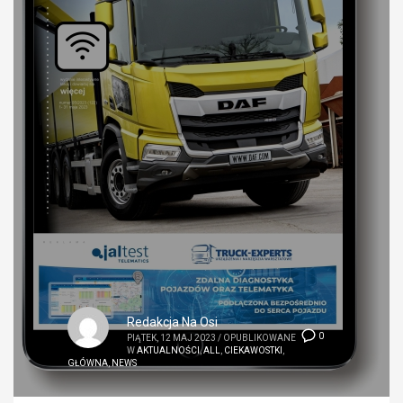
Redakcja Na Osi
0
PIĄTEK, 12 MAJ 2023
/
OPUBLIKOWANE
W
AKTUALNOŚCI
,
ALL
,
CIEKAWOSTKI
,
GŁÓWNA
,
NEWS