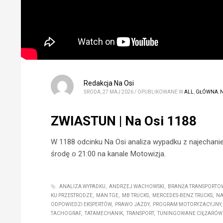
Redakcja Na Osi
ŚRODA, 27 MAJ 2026
/
OPUBLIKOWANE W
ALL
,
GŁÓWNA
,
N
ZWIASTUN | Na Osi 1188
W 1188 odcinku Na Osi analiza wypadku z najechanie
środę o 21:00 na kanale Motowizja.
ANALIZA WYPADKU
ANDRZEJ WACHOWSKI
BRANŻA TRANSPORTO
KU PRZESTRODZE
MAN TGE
MB TRUCKS
MERCEDES-BENZ TRUCKS
NA
ODPOWIEDZI EKSPERTÓW
PRAWO JAZDY
PROGRAM MOTORYZACYJNY
TACHOGRAF
TATAMECHANIK
TRANSPORT
TUNINGOWANE CIĘŻARÓW