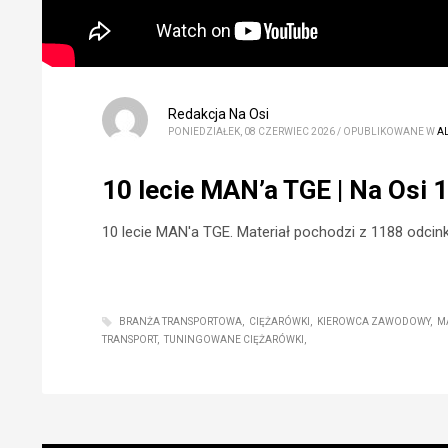
Redakcja Na Osi
PONIEDZIAŁEK, 08 CZERWIEC 2026
/
OPUBLIKOWANE W
A
10 lecie MAN’a TGE | Na Osi 
10 lecie MAN'a TGE. Materiał pochodzi z 1188 odcink
BRANŻA TRANSPORTOWA
CIĘŻARÓWKI
KIEROWCA ZAWODOWY
M
TRANSPORT
TUNINGOWANE CIĘŻARÓWKI