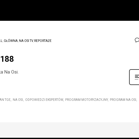
LL
,
GŁÓWNA
,
NA OSI TV
,
REPORTAŻE
1188
a Na Osi.
AN TGE
NA OSI
ODPOWIEDZI EKSPERTÓW
PROGRAM MOTORYZACYJNY
PROGRAM NA OSI