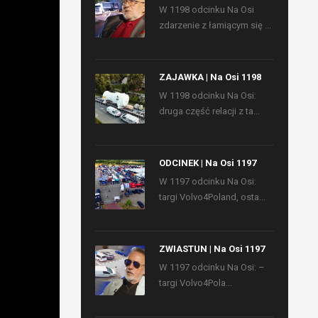
W 1198 odcinku Na Osi
zdarzenie z łamiącym się ...
ZAJAWKA | Na Osi 1198
W 1198 odcinku Na Osi:
druga część relacji z ta...
ODCINEK | Na Osi 1197
W 1197 odcinku Na Osi:
targi Volvo4Poland, osta...
ZWIASTUN | Na Osi 1197
W 1197 odcinku Na Osi: –
targi Volvo4Pola...