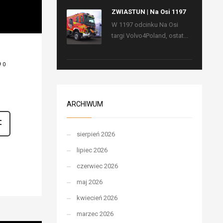
ZWIASTUN | Na Osi 1197
W 1197 odcinku Na Osi
targi Volvo4Poland, ostat...
0
ARCHIWUM
sierpień 2026
lipiec 2026
czerwiec 2026
maj 2026
kwiecień 2026
marzec 2026