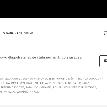
LL
,
GŁÓWNA
,
NA OSI
,
ODCINKI
rówki długodystansowe i tatamechanik: co świszczy,
WA
CIĘŻARÓWKI
CZAS PRACY KIEROWCY
ELEKTROMOBILNOŚĆ
KIEROWCA ZAWODOWY
 OSI
NAPRAWA CIĘŻARÓWKI
NAUKA JAZDY
NIE ZABIJAJ NIE DAJ SIĘ ZABIĆ
PRZEPISY DROGOWE
RAFAŁ KOCHANOWSKI
ROMAN LATYN
SEBASTIAN WĄTROBA
KI
WARSZTAT
WYPADEK
WYPADKI