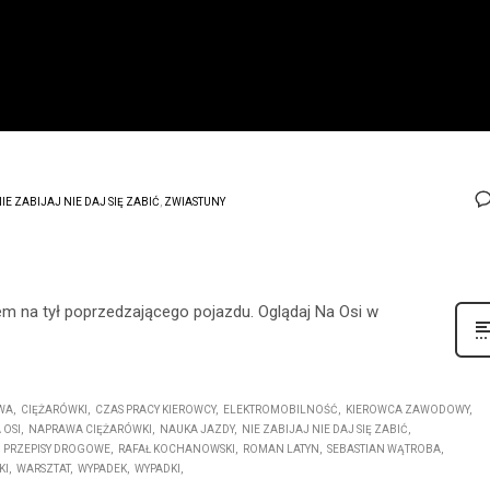
IE ZABIJAJ NIE DAJ SIĘ ZABIĆ
,
ZWIASTUNY
m na tył poprzedzającego pojazdu. Oglądaj Na Osi w
WA
CIĘŻARÓWKI
CZAS PRACY KIEROWCY
ELEKTROMOBILNOŚĆ
KIEROWCA ZAWODOWY
 OSI
NAPRAWA CIĘŻARÓWKI
NAUKA JAZDY
NIE ZABIJAJ NIE DAJ SIĘ ZABIĆ
PRZEPISY DROGOWE
RAFAŁ KOCHANOWSKI
ROMAN LATYN
SEBASTIAN WĄTROBA
KI
WARSZTAT
WYPADEK
WYPADKI