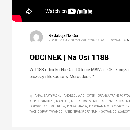
Redakcja Na Osi
PONIEDZIAŁEK, 01 CZERWIEC 2026
/
OPUBLIKOWANE W
A
ODCINEK | Na Osi 1188
W 1188 odcinku Na Osi: 10 lecie MAN'a TGE, e-cięża
piszczy i klekocze w Mercedesie?
ANALIZA WYPADKU
ANDRZEJ WACHOWSKI
BRANŻA TRANSPORTO
KU PRZESTRODZE
MAN TGE
MB TRUCKS
MERCEDES-BENZ TRUCKS
NA
ODPOWIEDZI EKSPERTÓW
PRAWO JAZDY
PROGRAM MOTORYZACYJNY
TACHOGRAF
TATAMECHANIK
TRANSPORT
TUNINGOWANE CIĘŻARÓW