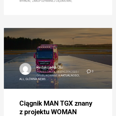
WYPADKI
ZAKUP UŻYWANEJ CIĘŻARÓWKI
Redakcja Na Osi
0
PONIEDZIAŁEK, 16 STYCZEŃ 2023
/
OPUBLIKOWANE W
AKTUALNOŚCI
,
ALL
,
GŁÓWNA
,
NEWS
Ciągnik MAN TGX znany
z projektu WOMAN