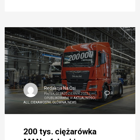
Redakcja Na Osi
0
PIĄTEK, 07 PAŹDZIERNIK 2022
/
OPUBLIKOWANE W
AKTUALNOŚCI
,
ALL
,
CIEKAWOSTKI
,
GŁÓWNA
,
NEWS
200 tys. ciężarówka