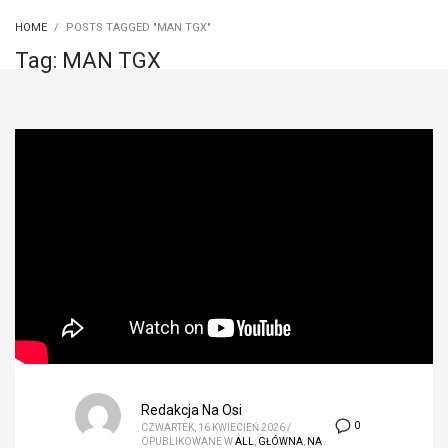
HOME
POSTS TAGGED "MAN TGX"
Tag: MAN TGX
Redakcja Na Osi
0
CZWARTEK, 16 KWIECIEŃ 2026
/
OPUBLIKOWANE W
ALL
,
GŁÓWNA
,
NA