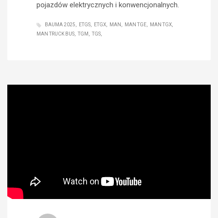
pojazdów elektrycznych i konwencjonalnych.
BAUMA 2025
ETGS
ETGX
MAN
MAN TGE
MAN TGX
MAN TRUCK BUS
TGM
TGS