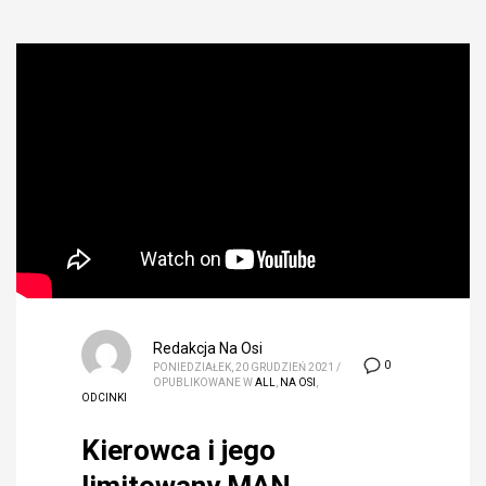
Redakcja Na Osi
0
PONIEDZIAŁEK, 20 GRUDZIEŃ 2021
/
OPUBLIKOWANE W
ALL
,
NA OSI
,
ODCINKI
Kierowca i jego