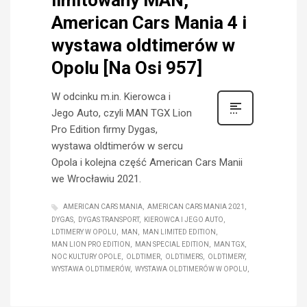
limitowany MAN,
American Cars Mania 4 i
wystawa oldtimerów w
Opolu [Na Osi 957]
W odcinku m.in. Kierowca i
Jego Auto, czyli MAN TGX Lion
Pro Edition firmy Dygas,
wystawa oldtimerów w sercu
Opola i kolejna część American Cars Manii
we Wrocławiu 2021.
AMERICAN CARS MANIA
AMERICAN CARS MANIA 2021
DYGAS
DYGAS TRANSPORT
KIEROWCA I JEGO AUTO
LDTIMERY W OPOLU
MAN
MAN LIMITED EDITION
MAN LION PRO EDITION
MAN SPECIAL EDITION
MAN TGX
NOC KULTURY OPOLE
OLDTIMER
OLDTIMERS
OLDTIMERY
WYSTAWA OLDTIMERÓW
WYSTAWA OLDTIMERÓW W OPOLU