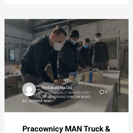
Redakcja Na Osi
0
PONIEDZIAŁEK, 21 MARZEC 2022
/
OPUBLIKOWANE W
AKTUALNOŚCI
,
ALL
,
GŁÓWNA
,
NEWS
Pracownicy MAN Truck &