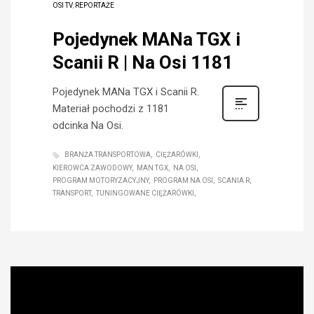
OSI TV
,
REPORTAŻE
Pojedynek MANa TGX i
Scanii R | Na Osi 1181
Pojedynek MANa TGX i Scanii R.
Materiał pochodzi z 1181
odcinka Na Osi.
BRANŻA TRANSPORTOWA
CIĘŻARÓWKI
KIEROWCA ZAWODOWY
MAN TGX
NA OSI
PROGRAM MOTORYZACYJNY
PROGRAM NA OSI
SCANIA R
TRANSPORT
TUNINGOWANE CIĘŻARÓWKI