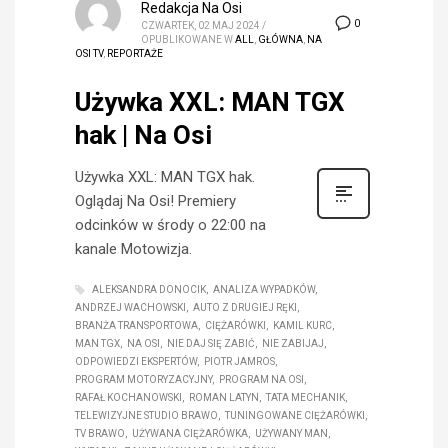
Redakcja Na Osi
0
CZWARTEK, 02 MAJ 2024
/
OPUBLIKOWANE W
ALL
,
GŁÓWNA
,
NA
OSI TV
,
REPORTAŻE
Używka XXL: MAN TGX
hak | Na Osi
Używka XXL: MAN TGX hak.
Oglądaj Na Osi! Premiery
odcinków w środy o 22:00 na
kanale Motowizja.
ALEKSANDRA DONOCIK
ANALIZA WYPADKÓW
ANDRZEJ WACHOWSKI
AUTO Z DRUGIEJ RĘKI
BRANŻA TRANSPORTOWA
CIĘŻARÓWKI
KAMIL KURC
MAN TGX
NA OSI
NIE DAJ SIĘ ZABIĆ
NIE ZABIJAJ
ODPOWIEDZI EKSPERTÓW
PIOTR JAMROS
PROGRAM MOTORYZACYJNY
PROGRAM NA OSI
RAFAŁ KOCHANOWSKI
ROMAN LATYN
TATA MECHANIK
TELEWIZYJNE STUDIO BRAWO
TUNINGOWANE CIĘŻARÓWKI
TV BRAWO
UŻYWANA CIĘŻARÓWKA
UŻYWANY MAN