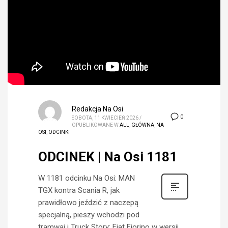
Redakcja Na Osi
0
SOBOTA, 11 KWIECIEŃ 2026
/
OPUBLIKOWANE W
ALL
,
GŁÓWNA
,
NA
OSI
,
ODCINKI
ODCINEK | Na Osi 1181
W 1181 odcinku Na Osi: MAN
TGX kontra Scania R, jak
prawidłowo jeździć z naczepą
specjalną, pieszy wchodzi pod
tramwaj i Truck Story: Fiat Fiorino w wersji