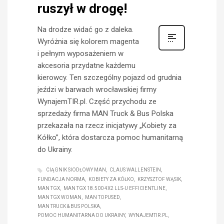
ruszył w drogę!
Na drodze widać go z daleka.
Wyróżnia się kolorem magenta
i pełnym wyposażeniem w
akcesoria przydatne każdemu
kierowcy. Ten szczególny pojazd od grudnia
jeździ w barwach wrocławskiej firmy
WynajemTIR.pl. Część przychodu ze
sprzedaży firma MAN Truck & Bus Polska
przekazała na rzecz inicjatywy „Kobiety za
Kółko”, która dostarcza pomoc humanitarną
do Ukrainy.
CIĄGNIK SIODŁOWY MAN
CLAUS WALLENSTEIN
FUNDACJA NORMA
KOBIETY ZA KÓŁKO
KRZYSZTOF WĄSIK
MAN TGX
MAN TGX 18.500 4X2 LLS-U EFFICIENTLINE
MAN TGX WOMAN
MAN TOPUSED
MAN TRUCK & BUS POLSKA
POMOC HUMANITARNA DO UKRAINY
WYNAJEMTIR.PL