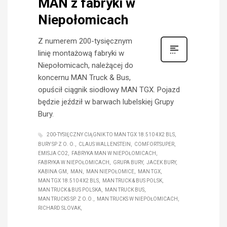
MAN z fabryki w
Niepołomicach
Z numerem 200-tysięcznym
linię montażową fabryki w
Niepołomicach, należącej do
koncernu MAN Truck & Bus,
opuścił ciągnik siodłowy MAN TGX. Pojazd
będzie jeździł w barwach lubelskiej Grupy
Bury.
200-TYSIĘCZNY CIĄGNIK TO MAN TGX 18.510 4X2 BLS
BURY SP Z O. O.
CLAUS WALLENSTEIN
COMFORTSUPER
EMISJA CO2
FABRYKA MAN W NIEPOŁOMICACH
FABRYKA W NIEPOŁOMICACH
GRUPA BURY
JACEK BURY
KABINA GM
MAN
MAN NIEPOŁOMICE
MAN TGX
MAN TGX 18.510 4X2 BLS
MAN TRUCK & BUS POLSK
MAN TRUCK & BUS POLSKA
MAN TRUCK BUS
MAN TRUCKS SP. Z O.O.
MAN TRUCKS W NIEPOŁOMICACH
RICHARD SLOVAK