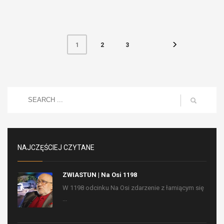
2
3
1
NAJCZĘŚCIEJ CZYTANE
ZWIASTUN | Na Osi 1198
W 1198 odcinku Na Osi zdarzenie z łamiącym się
...