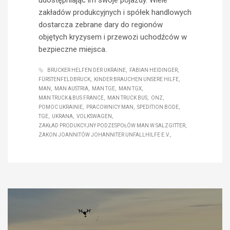
zakładów produkcyjnych i spółek handlowych
dostarcza zebrane dary do regionów
objętych kryzysem i przewozi uchodźców w
bezpieczne miejsca.
BRUCKER HELFEN DER UKRAINE
FABIAN HEIDINGER
FÜRSTENFELDBRUCK
KINDER BRAUCHEN UNSERE HILFE
MAN
MAN AUSTRIA
MAN TGE
MAN TGX
MAN TRUCK & BUS FRANCE
MAN TRUCK BUS
ONZ
POMOC UKRAINIE
PRACOWNICY MAN
SPEDITION BODE
TGE
UKRANA
VOLKSWAGEN
ZAKŁAD PRODUKCYJNY PODZESPOŁÓW MAN W SALZGITTER
ZAKON JOANNITÓW JOHANNITER UNFALLHILFE E.V.