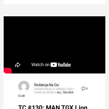
Redakcja Na Osi
0
PONIEDZIAŁEK, 21 MARZEC 2022
/
OPUBLIKOWANE W
ALL
,
TRUCKER
CLUB
TC #130: MAN TGX Lion