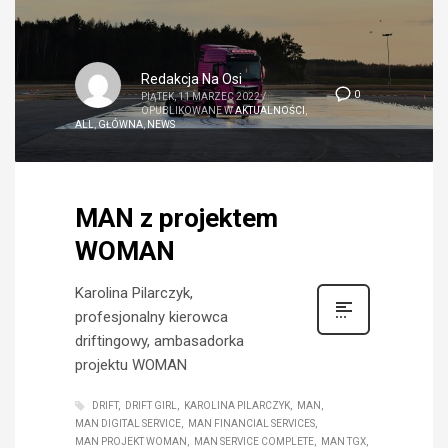
Redakcja Na Osi
0
PIĄTEK, 11 MARZEC 2022
/
OPUBLIKOWANE W
AKTUALNOŚCI
,
ALL
,
GŁÓWNA
,
NEWS
MAN z projektem
WOMAN
Karolina Pilarczyk,
profesjonalny kierowca
driftingowy, ambasadorka
projektu WOMAN
DRIFT
DRIFT GIRL
KAROLINA PILARCZYK
MAN
MAN DIGITAL SERVICE
MAN FINANCIAL SERVICES
MAN PROJEKT WOMAN
MAN SERVICE COMPLETE
MAN TGX