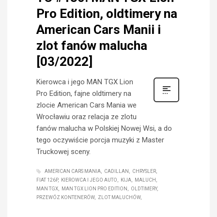
Pro Edition, oldtimery na
American Cars Manii i
zlot fanów malucha
[03/2022]
Kierowca i jego MAN TGX Lion
Pro Edition, fajne oldtimery na
zlocie American Cars Mania we
Wrocławiu oraz relacja ze zlotu
fanów malucha w Polskiej Nowej Wsi, a do
tego oczywiście porcja muzyki z Master
Truckowej sceny.
AMERICAN CARS MANIA
CADILLAN
CHRYSLER
FIAT 126P
KIEROWCA I JEGO AUTO
KIJA
MALUCH
MAN TGX
MAN TGX LION PRO EDITION
OLDTIMERY
PRZEWÓZ KONTENERÓW
ZLOT MALUCHÓW