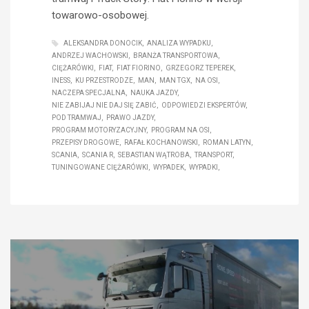
towarowo-osobowej.
ALEKSANDRA DONOCIK
ANALIZA WYPADKU
ANDRZEJ WACHOWSKI
BRANŻA TRANSPORTOWA
CIĘŻARÓWKI
FIAT
FIAT FIORINO
GRZEGORZ TEPEREK
INESS
KU PRZESTRODZE
MAN
MAN TGX
NA OSI
NACZEPA SPECJALNA
NAUKA JAZDY
NIE ZABIJAJ NIE DAJ SIĘ ZABIĆ
ODPOWIEDZI EKSPERTÓW
POD TRAMWAJ
PRAWO JAZDY
PROGRAM MOTORYZACYJNY
PROGRAM NA OSI
PRZEPISY DROGOWE
RAFAŁ KOCHANOWSKI
ROMAN LATYN
SCANIA
SCANIA R
SEBASTIAN WĄTROBA
TRANSPORT
TUNINGOWANE CIĘŻARÓWKI
WYPADEK
WYPADKI