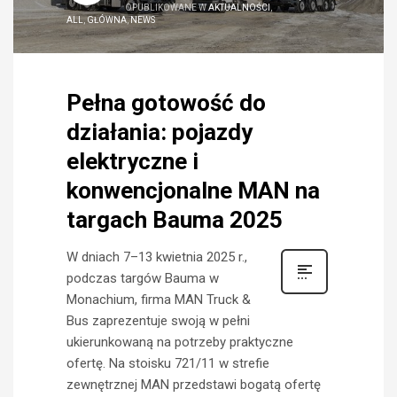
OPUBLIKOWANE W
AKTUALNOŚCI
,
ALL
,
GŁÓWNA
,
NEWS
Pełna gotowość do
działania: pojazdy
elektryczne i
konwencjonalne MAN na
targach Bauma 2025
W dniach 7–13 kwietnia 2025 r.,
podczas targów Bauma w
Monachium, firma MAN Truck &
Bus zaprezentuje swoją w pełni
ukierunkowaną na potrzeby praktyczne
ofertę. Na stoisku 721/11 w strefie
zewnętrznej MAN przedstawi bogatą ofertę