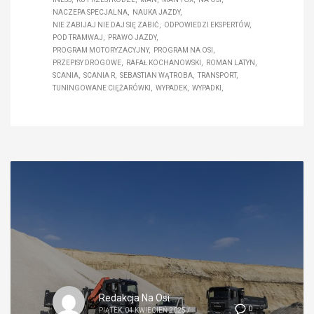
NACZEPA SPECJALNA
NAUKA JAZDY
NIE ZABIJAJ NIE DAJ SIĘ ZABIĆ
ODPOWIEDZI EKSPERTÓW
POD TRAMWAJ
PRAWO JAZDY
PROGRAM MOTORYZACYJNY
PROGRAM NA OSI
PRZEPISY DROGOWE
RAFAŁ KOCHANOWSKI
ROMAN LATYN
SCANIA
SCANIA R
SEBASTIAN WĄTROBA
TRANSPORT
TUNINGOWANE CIĘŻARÓWKI
WYPADEK
WYPADKI
Redakcja Na Osi
0
PIĄTEK, 04 KWIECIEŃ 2025
/