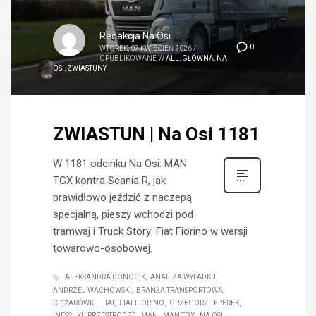
Redakcja Na Osi
0
WTOREK, 07 KWIECIEŃ 2026
/
OPUBLIKOWANE W
ALL
,
GŁÓWNA
,
NA
OSI
,
ZWIASTUNY
ZWIASTUN | Na Osi 1181
W 1181 odcinku Na Osi: MAN
TGX kontra Scania R, jak
prawidłowo jeździć z naczepą
specjalną, pieszy wchodzi pod
tramwaj i Truck Story: Fiat Fiorino w wersji
towarowo-osobowej.
ALEKSANDRA DONOCIK
ANALIZA WYPADKU
ANDRZEJ WACHOWSKI
BRANŻA TRANSPORTOWA
CIĘŻARÓWKI
FIAT
FIAT FIORINO
GRZEGORZ TEPEREK
INESS
KU PRZESTRODZE
MAN
MAN TGX
NA OSI