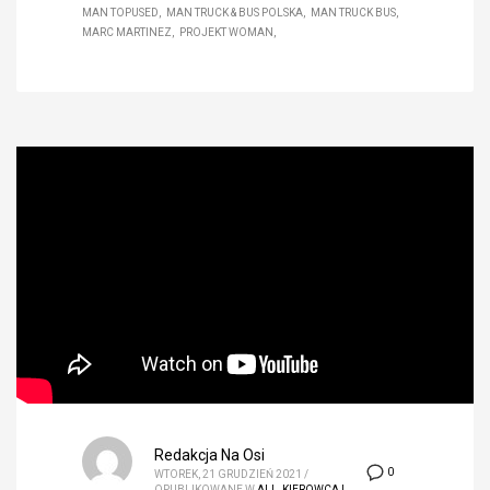
MAN TOPUSED
MAN TRUCK & BUS POLSKA
MAN TRUCK BUS
MARC MARTINEZ
PROJEKT WOMAN
Redakcja Na Osi
0
WTOREK, 21 GRUDZIEŃ 2021
/
OPUBLIKOWANE W
ALL
,
KIEROWCA I