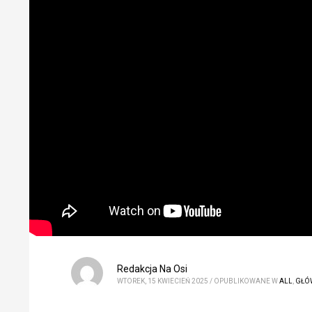
Redakcja Na Osi
WTOREK, 15 KWIECIEŃ 2025
/
OPUBLIKOWANE W
ALL
,
GŁÓ