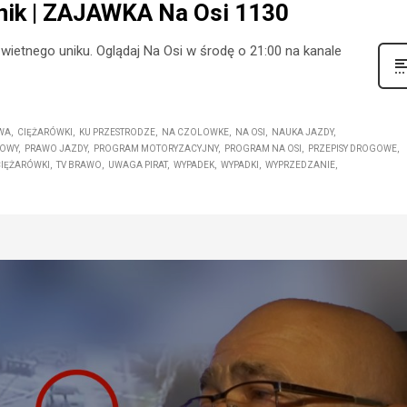
unik | ZAJAWKA Na Osi 1130
wietnego uniku. Oglądaj Na Osi w środę o 21:00 na kanale
WA
CIĘŻARÓWKI
KU PRZESTRODZE
NA CZOLOWKE
NA OSI
NAUKA JAZDY
GOWY
PRAWO JAZDY
PROGRAM MOTORYZACYJNY
PROGRAM NA OSI
PRZEPISY DROGOWE
IĘŻARÓWKI
TV BRAWO
UWAGA PIRAT
WYPADEK
WYPADKI
WYPRZEDZANIE