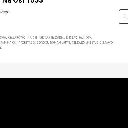
| Na Osi 1053
owego.
TOWA
CIĘŻARÓWKI
NA OSI
NIE DAJ SIĘ ZABIĆ
NIE ZABIJAJ
OSK
RAM NA OSI
PRZESTROGI Z DROGI
ROMAN LATYN
TELEWIZYJNE STUDIO BRAWO
KI