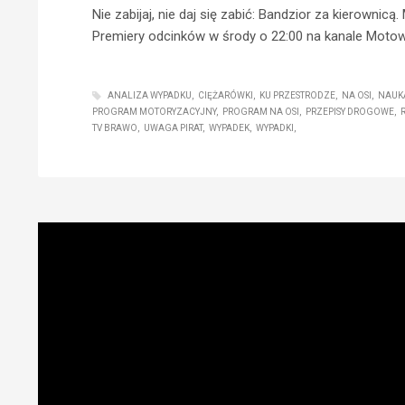
Nie zabijaj, nie daj się zabić: Bandzior za kierownicą
Premiery odcinków w środy o 22:00 na kanale Motow
ANALIZA WYPADKU
CIĘŻARÓWKI
KU PRZESTRODZE
NA OSI
NAUK
PROGRAM MOTORYZACYJNY
PROGRAM NA OSI
PRZEPISY DROGOWE
TV BRAWO
UWAGA PIRAT
WYPADEK
WYPADKI