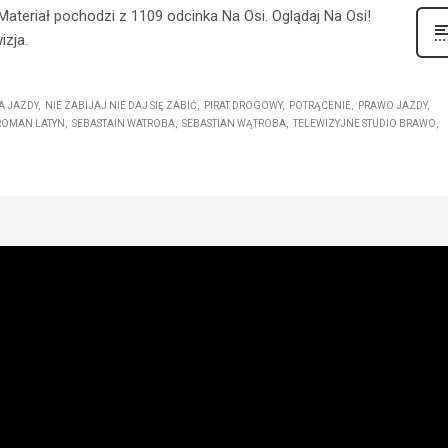
. Materiał pochodzi z 1109 odcinka Na Osi. Oglądaj Na Osi!
izja.
A JAZDY
NIE ZABIJAJ NIE DAJ SIĘ ZABIĆ
PIRAT DROGOWY
POTRĄCENIE
PRAWO JAZDY
ROMAN LATYN
SEBASTAIN WATROBA
SEBASTIAN WĄTROBA
TELEWIZYJNE STUDIO BRAWO