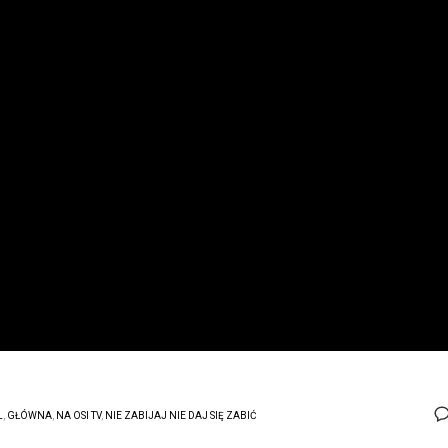
L
,
GŁÓWNA
,
NA OSI TV
,
NIE ZABIJAJ NIE DAJ SIĘ ZABIĆ