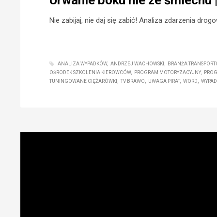
Urwanie boku nie ze śmiechu 
Nie zabijaj, nie daj się zabić! Analiza zdarzenia drog
ANALIZA WYPADKÓW
ANDRZEJ WACHOWSKI
BRANŻA TRANSPOR
OŚRODEK SZKOLENIA KIEROWCÓW
PROGRAM MOTORYZACYJNY
PROG
TUNINGOWANE CIĘŻARÓWKI
TV BRAWO
UWAGA PIRAT
WORD
WYPAD