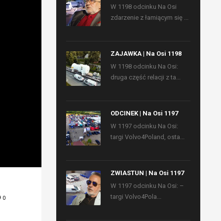
W 1198 odcinku Na Osi
zdarzenie z łamiącym się ...
ZAJAWKA | Na Osi 1198
W 1198 odcinku Na Osi:
druga część relacji z ta...
ODCINEK | Na Osi 1197
W 1197 odcinku Na Osi:
targi Volvo4Poland, osta...
ZWIASTUN | Na Osi 1197
W 1197 odcinku Na Osi: –
targi Volvo4Pola...
0