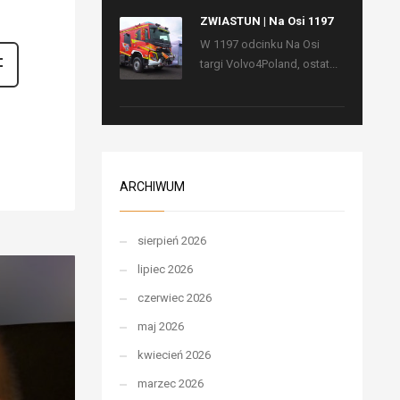
ZWIASTUN | Na Osi 1197
W 1197 odcinku Na Osi
targi Volvo4Poland, ostat...
ARCHIWUM
sierpień 2026
lipiec 2026
czerwiec 2026
maj 2026
kwiecień 2026
marzec 2026