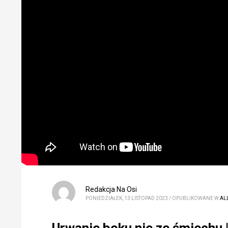
Redakcja Na Osi
PONIEDZIAŁEK, 13 LISTOPAD 2023
/
OPUBLIKOWANE W
AL