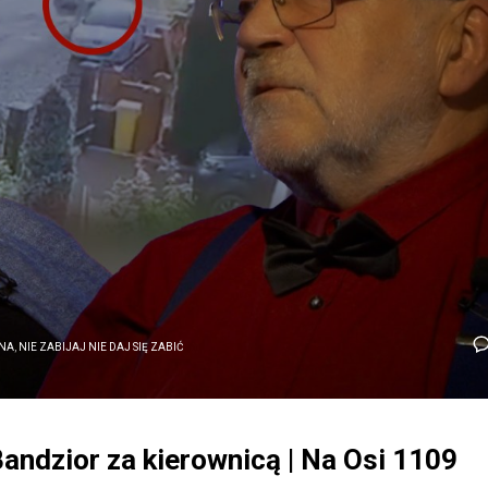
NA
,
NIE ZABIJAJ NIE DAJ SIĘ ZABIĆ
: Bandzior za kierownicą | Na Osi 1109