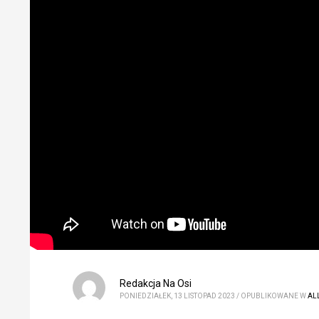
Redakcja Na Osi
PONIEDZIAŁEK, 13 LISTOPAD 2023
/
OPUBLIKOWANE W
AL