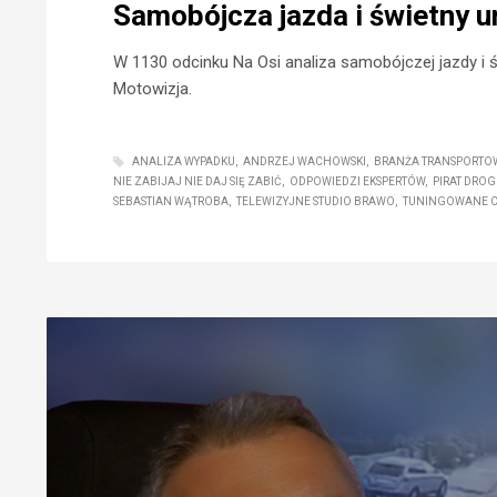
Samobójcza jazda i świetny 
W 1130 odcinku Na Osi analiza samobójczej jazdy i ś
Motowizja.
ANALIZA WYPADKU
ANDRZEJ WACHOWSKI
BRANŻA TRANSPORTO
NIE ZABIJAJ NIE DAJ SIĘ ZABIĆ
ODPOWIEDZI EKSPERTÓW
PIRAT DRO
SEBASTIAN WĄTROBA
TELEWIZYJNE STUDIO BRAWO
TUNINGOWANE C