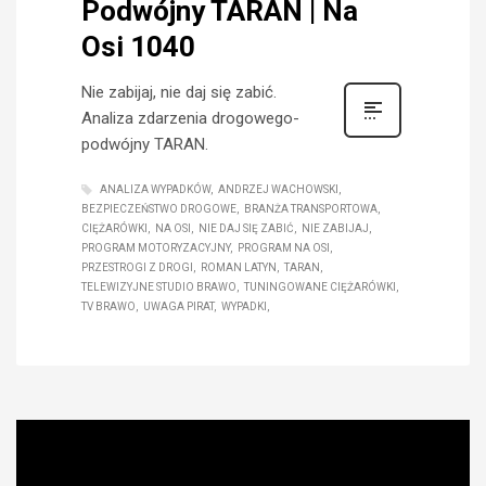
Podwójny TARAN | Na
Osi 1040
Nie zabijaj, nie daj się zabić.
Analiza zdarzenia drogowego-
podwójny TARAN.
ANALIZA WYPADKÓW
ANDRZEJ WACHOWSKI
BEZPIECZEŃSTWO DROGOWE
BRANŻA TRANSPORTOWA
CIĘŻARÓWKI
NA OSI
NIE DAJ SIĘ ZABIĆ
NIE ZABIJAJ
PROGRAM MOTORYZACYJNY
PROGRAM NA OSI
PRZESTROGI Z DROGI
ROMAN LATYN
TARAN
TELEWIZYJNE STUDIO BRAWO
TUNINGOWANE CIĘŻARÓWKI
TV BRAWO
UWAGA PIRAT
WYPADKI