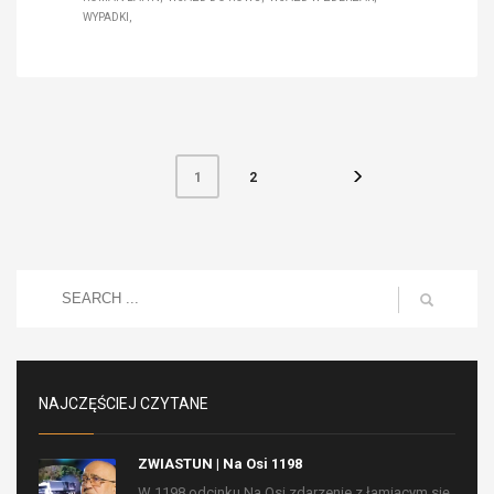
WYPADKI
2
1
NAJCZĘŚCIEJ CZYTANE
ZWIASTUN | Na Osi 1198
W 1198 odcinku Na Osi zdarzenie z łamiącym się