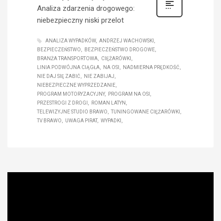
Analiza zdarzenia drogowego:
niebezpieczny niski przelot
ANALIZA WYPADKÓW
ANDRZEJ WACHOWSKI
BEZPIECZEŃSTWO
BEZPIECZEŃSTWO DROGOWE
BRANŻA TRANSPORTOWA
CIĘŻARÓWKI
LINIA PODWÓJNA CIĄGŁA
NA OSI
NADMIERNA PRĘDKOŚĆ
NIE DAJ SIĘ ZABIĆ
NIE ZABIJAJ
NIEBEZPIECZNE WYPRZEDZANIE
PROGRAM MOTORYZACYJNY
PROGRAM NA OSI
PRZESTROGI Z DROGI
ROMAN LATYN
TELEWIZYJNE STUDIO BRAWO
TUNINGOWANE CIĘŻARÓWKI
TV BRAWO
UWAGA PIRAT
WYPADKI