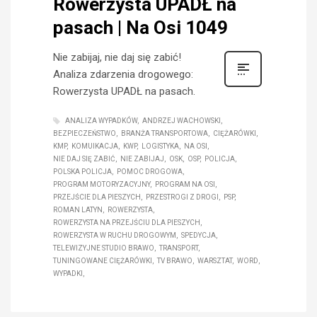
Rowerzysta UPADŁ na
pasach | Na Osi 1049
Nie zabijaj, nie daj się zabić!
Analiza zdarzenia drogowego:
Rowerzysta UPADŁ na pasach.
ANALIZA WYPADKÓW
ANDRZEJ WACHOWSKI
BEZPIECZEŃSTWO
BRANŻA TRANSPORTOWA
CIĘŻARÓWKI
KMP
KOMUIKACJA
KWP
LOGISTYKA
NA OSI
NIE DAJ SIĘ ZABIĆ
NIE ZABIJAJ
OSK
OSP
POLICJA
POLSKA POLICJA
POMOC DROGOWA
PROGRAM MOTORYZACYJNY
PROGRAM NA OSI
PRZEJŚCIE DLA PIESZYCH
PRZESTROGI Z DROGI
PSP
ROMAN LATYN
ROWERZYSTA
ROWERZYSTA NA PRZEJŚCIU DLA PIESZYCH
ROWERZYSTA W RUCHU DROGOWYM
SPEDYCJA
TELEWIZYJNE STUDIO BRAWO
TRANSPORT
TUNINGOWANE CIĘŻARÓWKI
TV BRAWO
WARSZTAT
WORD
WYPADKI