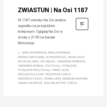
ZWIASTUN | Na Osi 1187
W 1187 odcinku Na Osi analiza
wypadku na przejeździe
kolejowym. Oglądaj Na Osi w
środę o 21:00 na kanale
Motowizja.
ANALIZA WYPADKÓW
ANALIZA WYPADKU
ANDRZEJ WACHOWSKI
KU PRZESTRODZE
NAUKA JAZDY
NIE DAJ SIĘ ZABIĆ
NIE ZABIJAJ
OMAWIANIE WYPADKÓW
OMAWIANIE WYPADKU
POD POCIĄG
POTRĄCENIE
POTRĄCENIE PRZEZ POCIĄG
PRAWO JAZDY
PRZEJAZD KOLEJOWY
PRZESTROGA Z DROGI
PRZESTROGI Z DROGI
ROMAN LATYN
SEBASTIAN WĄTROBA
UWAŻAJ NA DRODZE
WJECHAŁ NA TORY
Z DROGI