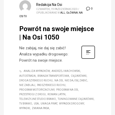
Redakcja Na Osi
0
CZWARTEK, 19 PAŹDZIERNIK 2023
/
OPUBLIKOWANE W
ALL
,
GŁÓWNA
,
NA
OSI TV
Powrót na swoje miejsce
| Na Osi 1050
Nie zabijaj, nie daj się zabić!
Analiza wypadku drogowego:
Powrót na swoje miejsce.
ANALIZA WYPADKÓW
ANDRZEJ WACHOWSKI
AUTOSTRADA
BRANŻA TRANSPORTOWA
CIĘŻARÓWKI
DROGA SZYBKIEGO RUCHU
NA OSI
NIE DAJ SIĘ ZABIĆ
NIE ZABIJAJ
PAS SZYBKIEGO RUCHU
PROGRAM MOTORYZACYJNY
PROGRAM NA OSI
PRZESTROGI Z DROGI
ROMAN LATYN
TELEWIZYJNE STUDIO BRAWO
TUNINGOWANE CIĘŻARÓWKI
TV BRAWO
USA
UWAGA PIRAT
WYPADEK DROGOWY
WYPADKI
ZMIANA PASA