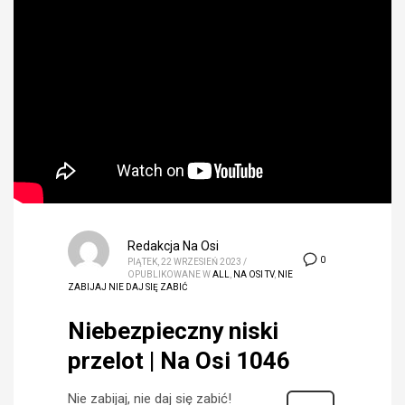
Redakcja Na Osi
0
PIĄTEK, 22 WRZESIEŃ 2023
/
OPUBLIKOWANE W
ALL
,
NA OSI TV
,
NIE
ZABIJAJ NIE DAJ SIĘ ZABIĆ
Niebezpieczny niski
przelot | Na Osi 1046
Nie zabijaj, nie daj się zabić!