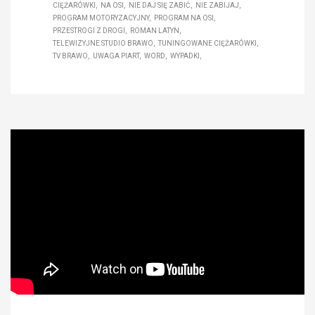
CIĘŻARÓWKI
NA OSI
NIE DAJ SIĘ ZABIĆ
NIE ZABIJAJ
PROGRAM MOTORYZACYJNY
PROGRAM NA OSI
PRZESTROGI Z DROGI
ROMAN LATYN
TELEWIZYJNE STUDIO BRAWO
TUNINGOWANE CIĘŻARÓWKI
TV BRAWO
UWAGA PIART
WORD
WYPADKI