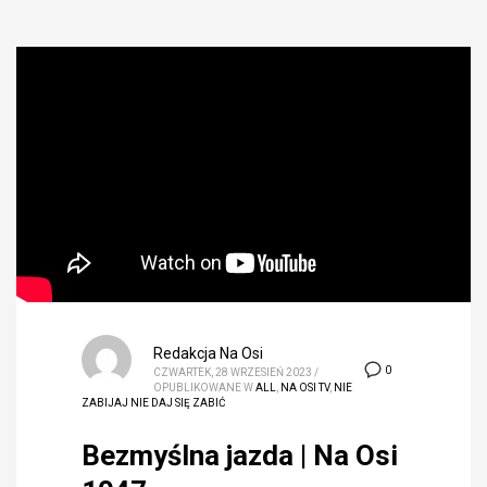
Redakcja Na Osi
0
CZWARTEK, 28 WRZESIEŃ 2023
/
OPUBLIKOWANE W
ALL
,
NA OSI TV
,
NIE
ZABIJAJ NIE DAJ SIĘ ZABIĆ
Bezmyślna jazda | Na Osi