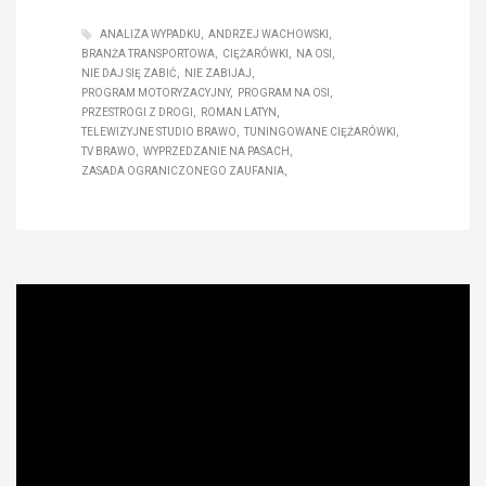
ANALIZA WYPADKU
ANDRZEJ WACHOWSKI
BRANŻA TRANSPORTOWA
CIĘŻARÓWKI
NA OSI
NIE DAJ SIĘ ZABIĆ
NIE ZABIJAJ
PROGRAM MOTORYZACYJNY
PROGRAM NA OSI
PRZESTROGI Z DROGI
ROMAN LATYN
TELEWIZYJNE STUDIO BRAWO
TUNINGOWANE CIĘŻARÓWKI
TV BRAWO
WYPRZEDZANIE NA PASACH
ZASADA OGRANICZONEGO ZAUFANIA