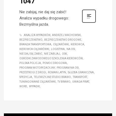
1047
Nie zabijaj, nie daj się zabić!
Analiza wypadku drogowego:
Bezmyślna jazda.
ANALIZA WYPADKÓW
ANDRZEJ WACHOWSKI
BEZPIECZEŃSTWO
BEZPIECZEŃSTWO DROGOWE
BRANŻA TRANSPORTOWA
CIĘŻARÓWKI
KIEROWCA
KIEROWCA CIĘŻARÓWKI
LOGISTYKA
NA OSI
NIE DAJ SIĘ ZABIĆ
NIE ZABIJAJ
OSK
OŚRODKI ZAWODOWEGO SZKOLENIA KIEROWCÓW
POLSKA POLICJA
POMOC DROGOWA
PROGRAM MOTORYZACYJNY
PROGRAM NA OSI
PRZESTROGI Z DROGI
ROMAN LATYN
SŁUŻBA GRANICZNA
SPEDYCJA
TELEWIZYJNE STUDIO BRAWO
TRANSPORT
TUNINGOWANE CIĘŻARÓWKI
TV BRAWO
UWAGA PIRAT
WORD
WYPADKI