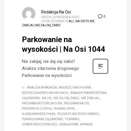
Redakcja Na Osi
0
ŚRODA, 20 WRZESIEŃ 2023
/
OPUBLIKOWANE W
ALL
,
NA OSI TV
,
NIE
ZABIJAJ NIE DAJ SIĘ ZABIĆ
Parkowanie na
wysokości | Na Osi 1044
Nie zabijaj, nie daj się zabić!
Analiza zdarzenia drogowego:
Parkowanie na wysokości.
ANALIZA WYPADKÓW
ANDRZEJ WACHOWSKI
BEZPIECZEŃSTWO NA DROGACH
BRANŻA TRANSPORTOWA
CIĘŻARÓWKI
NA OSI
NIE DAJ SIĘ ZABIĆ
NIE ZABIJAJ
PROGRAM MOTORYZACYJNY
PROGRAM NA OSI
PRZESTROGI Z DROGI
ROMAN LATYN
ŚLISKA NAWIERZCHNIA
TELEWIZYJNE STUDIO BRAWO
TUNINGOWANE CIĘŻARÓWKI
TV BRAWO
UTRATA PRZYCZEPNOŚCI
UWAGA PIRAT
WYPADKI