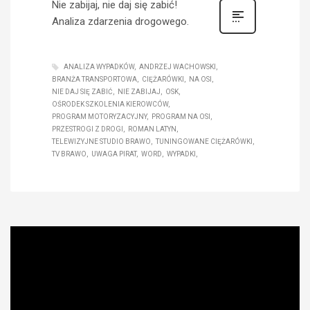
Nie zabijaj, nie daj się zabić!
Analiza zdarzenia drogowego.
ANALIZA WYPADKÓW
ANDRZEJ WACHOWSKI
BRANŻA TRANSPORTOWA
CIĘŻARÓWKI
NA OSI
NIE DAJ SIĘ ZABIĆ
NIE ZABIJAJ
OSK
OŚRODEK SZKOLENIA KIEROWCÓW
PROGRAM MOTORYZACYJNY
PROGRAM NA OSI
PRZESTROGI Z DROGI
ROMAN LATYN
TELEWIZYJNE STUDIO BRAWO
TUNINGOWANE CIĘŻARÓWKI
TV BRAWO
UWAGA PIRAT
WORD
WYPADKI