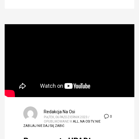
Redakcja Na Osi
0
PIĄTEK, 06 PAŹDZIERNIK 2023
/
OPUBLIKOWANE W
ALL
,
NA OSI TV
,
NIE
ZABIJAJ NIE DAJ SIĘ ZABIĆ