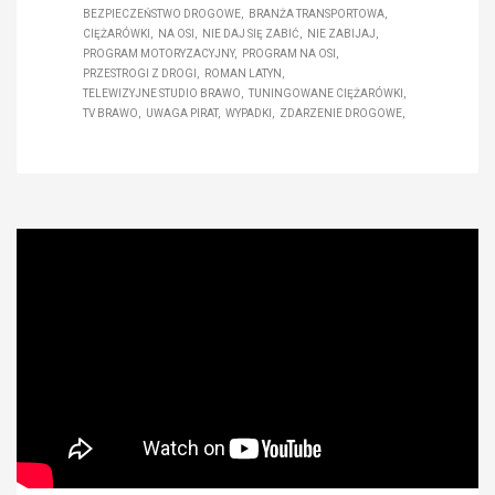
BEZPIECZEŃSTWO DROGOWE
BRANŻA TRANSPORTOWA
CIĘŻARÓWKI
NA OSI
NIE DAJ SIĘ ZABIĆ
NIE ZABIJAJ
PROGRAM MOTORYZACYJNY
PROGRAM NA OSI
PRZESTROGI Z DROGI
ROMAN LATYN
TELEWIZYJNE STUDIO BRAWO
TUNINGOWANE CIĘŻARÓWKI
TV BRAWO
UWAGA PIRAT
WYPADKI
ZDARZENIE DROGOWE