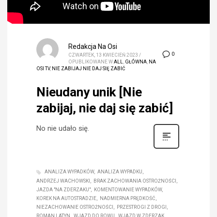
Redakcja Na Osi
0
CZWARTEK, 13 KWIECIEŃ 2023
/
OPUBLIKOWANE W
ALL
,
GŁÓWNA
,
NA
OSI TV
,
NIE ZABIJAJ NIE DAJ SIĘ ZABIĆ
Nieudany unik [Nie
zabijaj, nie daj się zabić]
No nie udało się.
ANALIZA WYPADKÓW
ANALIZA WYPADKU
ANDRZEJ WACHOWSKI
BRAK ZACHOWANIA OSTROŻNOŚCI
JAZDA "NA ZDERZAKU"
KOMENTOWANIE WYPADKÓW
KOREK NA AUTOSTRADZIE
NADMIERNA PRĘDKOŚĆ
NIEZACHOWANIE OSTROŻNOŚCI
PRZESTROGI Z DROGI
ROMAN LATYN
WJAZD DO ROWU
WJAZD W ZDERZAK