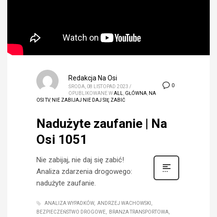
Redakcja Na Osi
0
ŚRODA, 08 LISTOPAD 2023
/
OPUBLIKOWANE W
ALL
,
GŁÓWNA
,
NA
OSI TV
,
NIE ZABIJAJ NIE DAJ SIĘ ZABIĆ
Nadużyte zaufanie | Na
Osi 1051
Nie zabijaj, nie daj się zabić!
Analiza zdarzenia drogowego:
nadużyte zaufanie.
ANALIZA WYPADKÓW
ANDRZEJ WACHOWSKI
BEZPIECZEŃSTWO DROGOWE
BRANŻA TRANSPORTOWA