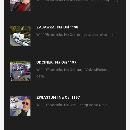
...
ZAJAWKA | Na Osi 1198
W 1198 odcinku Na Osi: druga część relacji z ta...
ODCINEK | Na Osi 1197
W 1197 odcinku Na Osi: targi Volvo4Poland,
osta...
ZWIASTUN | Na Osi 1197
W 1197 odcinku Na Osi: – targi Volvo4Pola...