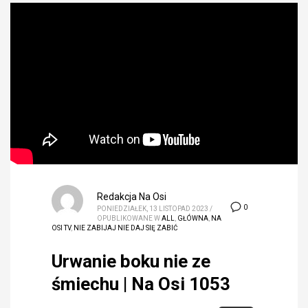
Redakcja Na Osi
0
PONIEDZIAŁEK, 13 LISTOPAD 2023
/
OPUBLIKOWANE W
ALL
,
GŁÓWNA
,
NA
OSI TV
,
NIE ZABIJAJ NIE DAJ SIĘ ZABIĆ
Urwanie boku nie ze
śmiechu | Na Osi 1053