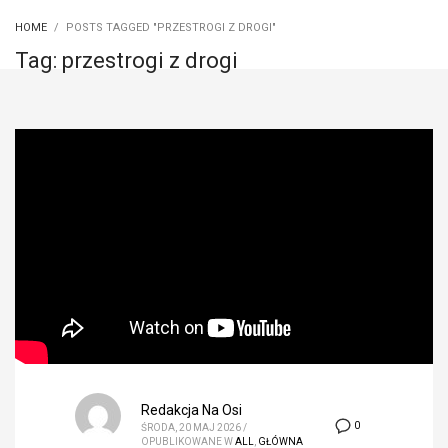
HOME
POSTS TAGGED "PRZESTROGI Z DROGI"
Tag: przestrogi z drogi
Redakcja Na Osi
0
ŚRODA, 20 MAJ 2026
/
OPUBLIKOWANE W
ALL
,
GŁÓWNA