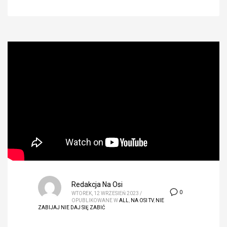
Redakcja Na Osi
0
WTOREK, 12 WRZESIEŃ 2023
/
OPUBLIKOWANE W
ALL
,
NA OSI TV
,
NIE
ZABIJAJ NIE DAJ SIĘ ZABIĆ