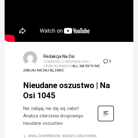
Redakcja Na Osi
0
CZWARTEK, 21 WRZESIEŃ 2023
/
OPUBLIKOWANE W
ALL
,
NA OSI TV
,
NIE
ZABIJAJ NIE DAJ SIĘ ZABIĆ
Nieudane oszustwo | Na
Osi 1045
Nie zabijaj, nie daj się zabić!
Analiza zdarzenia drogowego:
nieudane oszustwo
ANALIZA WYPADKÓW
ANDRZEJ WACHOWSKI