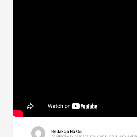
Redakcja Na Osi
PONIEDZIAŁEK, 02 PAŹDZIERNIK 2023
/
OPUBLIKOWANE W