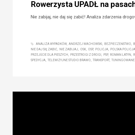
Rowerzysta UPADŁ na pasach 
Nie zabijaj, nie daj się zabić! Analiza zdarzenia d
ANALIZA WYPADKÓW
ANDRZEJ WACHOWSKI
BEZPIECZEŃSTWO
NIE DAJ SIĘ ZABIĆ
NIE ZABIJAJ
OSK
OSP
POLICJA
POLSKA POLICJ
PRZEJŚCIE DLA PIESZYCH
PRZESTROGI Z DROGI
PSP
ROMAN LATYN
SPEDYCJA
TELEWIZYJNE STUDIO BRAWO
TRANSPORT
TUNINGOWANE 