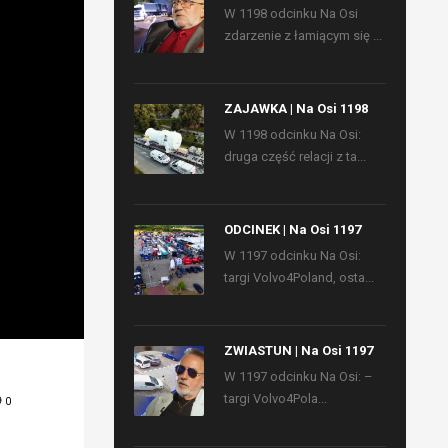
W 1198 odcinku Na Osi
zdarzenie z łamiącym się ...
ZAJAWKA | Na Osi 1198
W 1198 odcinku Na Osi:
druga część relacji z ta...
ODCINEK | Na Osi 1197
W 1197 odcinku Na Osi:
targi Volvo4Poland, osta...
ZWIASTUN | Na Osi 1197
W 1197 odcinku Na Osi: –
targi Volvo4Pola...
0