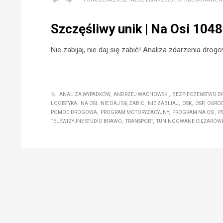
Szczęśliwy unik | Na Osi 1048
Nie zabijaj, nie daj się zabić! Analiza zdarzenia drog
ANALIZA WYPADKÓW
ANDRZEJ WACHOWSKI
BEZPIECZEŃSTWO 
LOGISTYKA
NA OSI
NIE DAJ SIĘ ZABIĆ
NIE ZABIJAJ
OSK
OSP
OŚRO
POMOC DROGOWA
PROGRAM MOTORYZACYJNY
PROGRAM NA OSI
PS
TELEWIZYJNE STUDIO BRAWO
TRANSPORT
TUNINGOWANE CIĘŻARÓWK