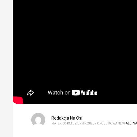
Redakcja Na Osi
PIĄTEK, 06 PAŹDZIERNIK 2023
/
OPUBLIKOWANE W
ALL
,
NA