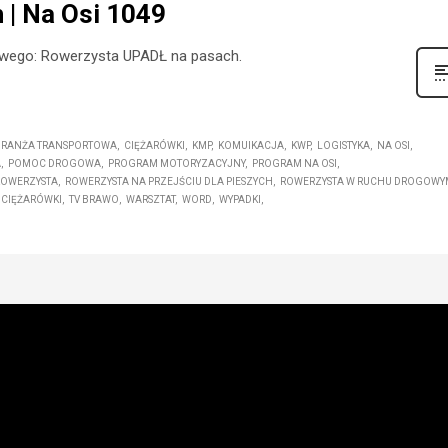
| Na Osi 1049
rogowego: Rowerzysta UPADŁ na pasach.
BRANŻA TRANSPORTOWA
CIĘŻARÓWKI
KMP
KOMUIKACJA
KWP
LOGISTYKA
NA OSI
A
POMOC DROGOWA
PROGRAM MOTORYZACYJNY
PROGRAM NA OSI
ROWERZYSTA
ROWERZYSTA NA PRZEJŚCIU DLA PIESZYCH
ROWERZYSTA W RUCHU DROGOWY
CIĘŻARÓWKI
TV BRAWO
WARSZTAT
WORD
WYPADKI