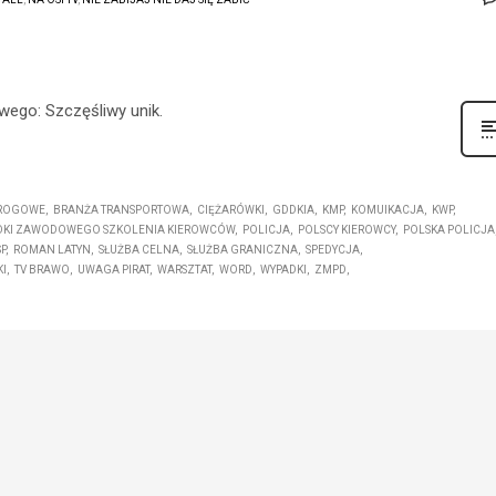
owego: Szczęśliwy unik.
DROGOWE
BRANŻA TRANSPORTOWA
CIĘŻARÓWKI
GDDKIA
KMP
KOMUIKACJA
KWP
DKI ZAWODOWEGO SZKOLENIA KIEROWCÓW
POLICJA
POLSCY KIEROWCY
POLSKA POLICJA
P
ROMAN LATYN
SŁUŻBA CELNA
SŁUŻBA GRANICZNA
SPEDYCJA
I
TV BRAWO
UWAGA PIRAT
WARSZTAT
WORD
WYPADKI
ZMPD