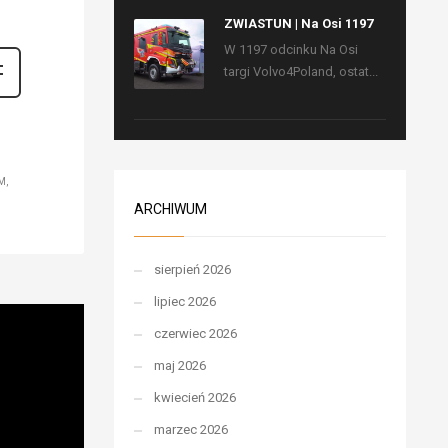
ZWIASTUN | Na Osi 1197
W 1197 odcinku Na Osi
targi Volvo4Poland, ostat...
M
ARCHIWUM
sierpień 2026
lipiec 2026
czerwiec 2026
maj 2026
kwiecień 2026
marzec 2026