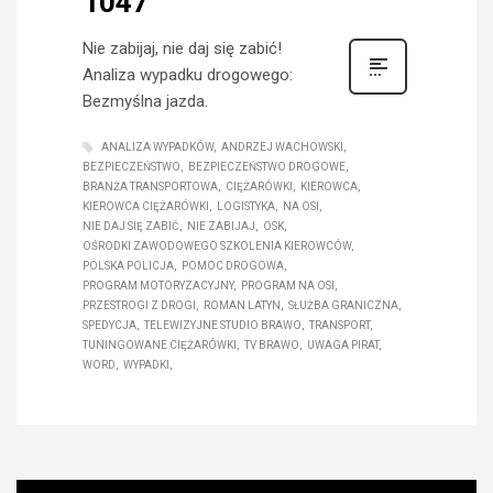
1047
Nie zabijaj, nie daj się zabić!
Analiza wypadku drogowego:
Bezmyślna jazda.
ANALIZA WYPADKÓW
ANDRZEJ WACHOWSKI
BEZPIECZEŃSTWO
BEZPIECZEŃSTWO DROGOWE
BRANŻA TRANSPORTOWA
CIĘŻARÓWKI
KIEROWCA
KIEROWCA CIĘŻARÓWKI
LOGISTYKA
NA OSI
NIE DAJ SIĘ ZABIĆ
NIE ZABIJAJ
OSK
OŚRODKI ZAWODOWEGO SZKOLENIA KIEROWCÓW
POLSKA POLICJA
POMOC DROGOWA
PROGRAM MOTORYZACYJNY
PROGRAM NA OSI
PRZESTROGI Z DROGI
ROMAN LATYN
SŁUŻBA GRANICZNA
SPEDYCJA
TELEWIZYJNE STUDIO BRAWO
TRANSPORT
TUNINGOWANE CIĘŻARÓWKI
TV BRAWO
UWAGA PIRAT
WORD
WYPADKI