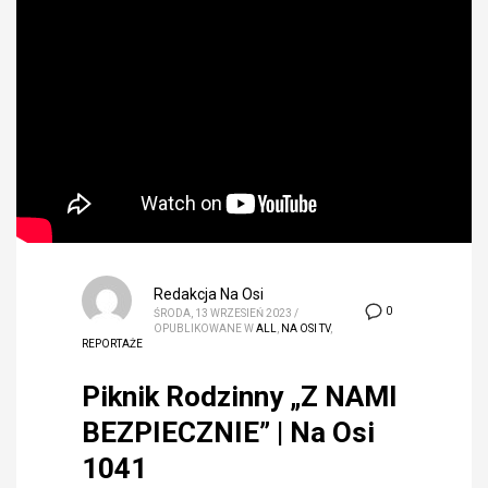
Redakcja Na Osi
0
ŚRODA, 13 WRZESIEŃ 2023
/
OPUBLIKOWANE W
ALL
,
NA OSI TV
,
REPORTAŻE
Piknik Rodzinny „Z NAMI
BEZPIECZNIE” | Na Osi
1041