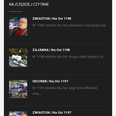
NAJCZĘŚCIEJ CZYTANE
ZWIASTUN | Na Osi 1198
W 1198 odcinku Na Osi zdarzenie z łamiącym się
...
ZAJAWKA | Na Osi 1198
W 1198 odcinku Na Osi: druga część relacji z ta...
ODCINEK | Na Osi 1197
W 1197 odcinku Na Osi: targi Volvo4Poland,
osta...
ZWIASTUN | Na Osi 1197