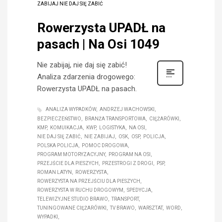
ZABIJAJ NIE DAJ SIĘ ZABIĆ
Rowerzysta UPADŁ na
pasach | Na Osi 1049
Nie zabijaj, nie daj się zabić!
Analiza zdarzenia drogowego:
Rowerzysta UPADŁ na pasach.
ANALIZA WYPADKÓW
ANDRZEJ WACHOWSKI
BEZPIECZEŃSTWO
BRANŻA TRANSPORTOWA
CIĘŻARÓWKI
KMP
KOMUIKACJA
KWP
LOGISTYKA
NA OSI
NIE DAJ SIĘ ZABIĆ
NIE ZABIJAJ
OSK
OSP
POLICJA
POLSKA POLICJA
POMOC DROGOWA
PROGRAM MOTORYZACYJNY
PROGRAM NA OSI
PRZEJŚCIE DLA PIESZYCH
PRZESTROGI Z DROGI
PSP
ROMAN LATYN
ROWERZYSTA
ROWERZYSTA NA PRZEJŚCIU DLA PIESZYCH
ROWERZYSTA W RUCHU DROGOWYM
SPEDYCJA
TELEWIZYJNE STUDIO BRAWO
TRANSPORT
TUNINGOWANE CIĘŻARÓWKI
TV BRAWO
WARSZTAT
WORD
WYPADKI