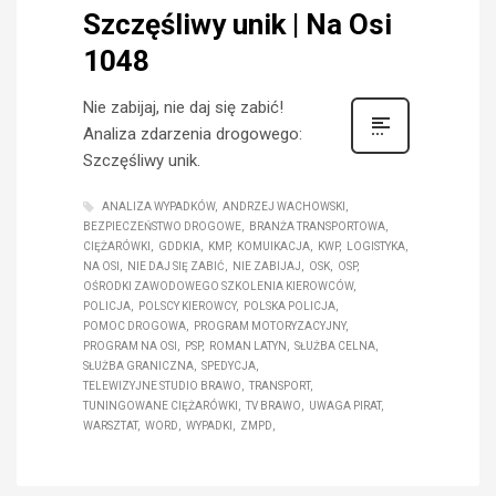
Szczęśliwy unik | Na Osi
1048
Nie zabijaj, nie daj się zabić!
Analiza zdarzenia drogowego:
Szczęśliwy unik.
ANALIZA WYPADKÓW
ANDRZEJ WACHOWSKI
BEZPIECZEŃSTWO DROGOWE
BRANŻA TRANSPORTOWA
CIĘŻARÓWKI
GDDKIA
KMP
KOMUIKACJA
KWP
LOGISTYKA
NA OSI
NIE DAJ SIĘ ZABIĆ
NIE ZABIJAJ
OSK
OSP
OŚRODKI ZAWODOWEGO SZKOLENIA KIEROWCÓW
POLICJA
POLSCY KIEROWCY
POLSKA POLICJA
POMOC DROGOWA
PROGRAM MOTORYZACYJNY
PROGRAM NA OSI
PSP
ROMAN LATYN
SŁUŻBA CELNA
SŁUŻBA GRANICZNA
SPEDYCJA
TELEWIZYJNE STUDIO BRAWO
TRANSPORT
TUNINGOWANE CIĘŻARÓWKI
TV BRAWO
UWAGA PIRAT
WARSZTAT
WORD
WYPADKI
ZMPD