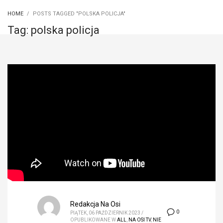
HOME
POSTS TAGGED "POLSKA POLICJA"
Tag: polska policja
Redakcja Na Osi
0
PIĄTEK, 06 PAŹDZIERNIK 2023
/
OPUBLIKOWANE W
ALL
,
NA OSI TV
,
NIE