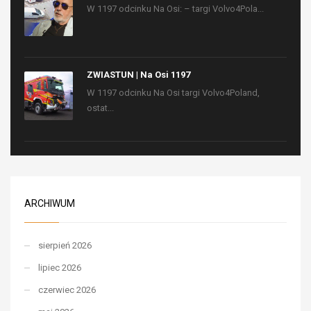
W 1197 odcinku Na Osi: – targi Volvo4Pola...
ZWIASTUN | Na Osi 1197
W 1197 odcinku Na Osi targi Volvo4Poland,
ostat...
ARCHIWUM
sierpień 2026
lipiec 2026
czerwiec 2026