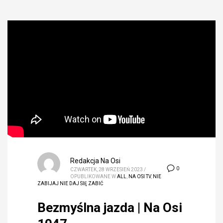
Redakcja Na Osi
0
CZWARTEK, 28 WRZESIEŃ 2023
/
OPUBLIKOWANE W
ALL
,
NA OSI TV
,
NIE
ZABIJAJ NIE DAJ SIĘ ZABIĆ
Bezmyślna jazda | Na Osi