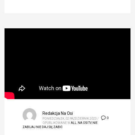
Redakcja Na Osi
0
PONIEDZIAŁEK, 02 PAŹDZIERNIK 2023
/
OPUBLIKOWANE W
ALL
,
NA OSI TV
,
NIE
ZABIJAJ NIE DAJ SIĘ ZABIĆ