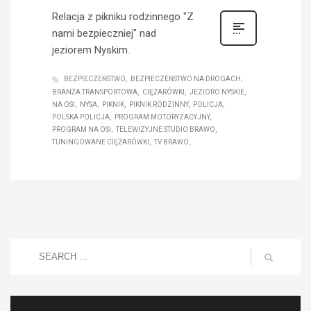
Relacja z pikniku rodzinnego "Z
nami bezpieczniej" nad
jeziorem Nyskim.
BEZPIECZEŃSTWO
BEZPIECZEŃSTWO NA DROGACH
BRANŻA TRANSPORTOWA
CIĘŻARÓWKI
JEZIORO NYSKIE
NA OSI
NYSA
PIKNIK
PIKNIK RODZINNY
POLICJA
POLSKA POLICJA
PROGRAM MOTORYZACYJNY
PROGRAM NA OSI
TELEWIZYJNE STUDIO BRAWO
TUNINGOWANE CIĘŻARÓWKI
TV BRAWO