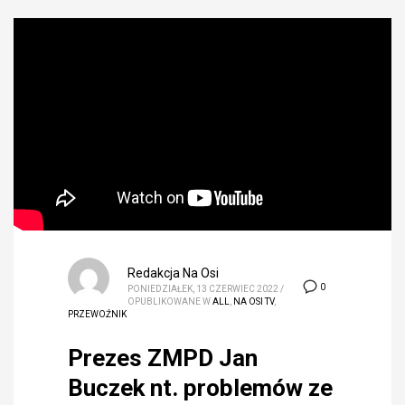
Redakcja Na Osi
0
PONIEDZIAŁEK, 13 CZERWIEC 2022
/
OPUBLIKOWANE W
ALL
,
NA OSI TV
,
PRZEWOŹNIK
Prezes ZMPD Jan
Buczek nt. problemów ze