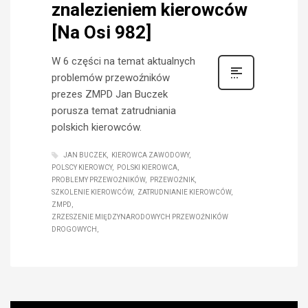
znalezieniem kierowców
[Na Osi 982]
W 6 części na temat aktualnych
problemów przewoźników
prezes ZMPD Jan Buczek
porusza temat zatrudniania
polskich kierowców.
JAN BUCZEK
KIEROWCA ZAWODOWY
POLSCY KIEROWCY
POLSKI KIEROWCA
PROBLEMY PRZEWOŹNIKÓW
PRZEWOŹNIK
SZKOLENIE KIEROWCÓW
ZATRUDNIANIE KIEROWCÓW
ZMPD
ZRZESZENIE MIĘDZYNARODOWYCH PRZEWOŹNIKÓW
DROGOWYCH