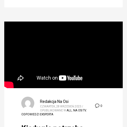
Redakcja Na Osi
0
CZWARTEK, 28 WRZESIEŃ 2023
/
OPUBLIKOWANE W
ALL
,
NA OSI TV
,
ODPOWIEDZI EKSPERTA