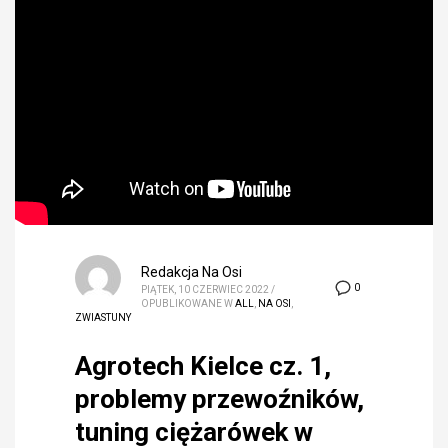
Redakcja Na Osi
0
PIĄTEK, 10 CZERWIEC 2022
/
OPUBLIKOWANE W
ALL
,
NA OSI
,
ZWIASTUNY
Agrotech Kielce cz. 1,
problemy przewoźników,
tuning ciężarówek w