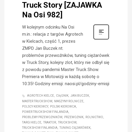
Truck Story [ZAJAWKA
Na Osi 982]
W kolejnym odcinku Na Osi
m.in.: relacja z targów Agrotech
w Kielcach, część 1, prezes
ZMPD Jan Buczek nt.
problemów przewoźników, tuning ciężarówek
w Truck Story, kolejny zlot, który nie odbył się
z powodu pandemii Master Truck Show.
Premiera w Motowizji w każdą sobotę o
10:35! Godziny emisji: naosi.pl/godziny-emisji
AGROTECH KIELCE
CIĄGNIK
JAN BUCZEK
MASTER TRUCK SHOW
MASZYNY ROLNICZE
POLSCY KIEROWCY
POLSKI KIEROWCA
POWER TRUCK SHOW FINLANDIA
PROBLEMY PRZEWOŹNIKÓW
PRZEWOŹNIK
ROLNICTWO
TARGI KIELCE
TRAKTOR
TRUCK SHOW
TRUCK SHOW FINLANDIA
TUNING CIĘŻARÓWEK