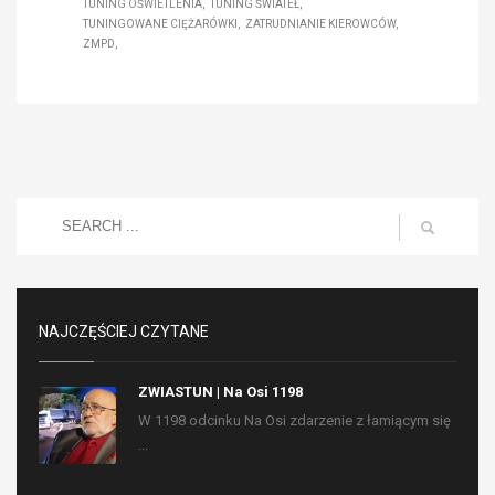
TUNING OŚWIETLENIA
TUNING ŚWIATEŁ
TUNINGOWANE CIĘŻARÓWKI
ZATRUDNIANIE KIEROWCÓW
ZMPD
NAJCZĘŚCIEJ CZYTANE
ZWIASTUN | Na Osi 1198
W 1198 odcinku Na Osi zdarzenie z łamiącym się
...