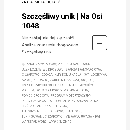
ZABIJAJ NIE DAJ SIĘ ZABIĆ
Szczęśliwy unik | Na Osi
1048
Nie zabijaj, nie daj się zabić!
Analiza zdarzenia drogowego:
Szczęśliwy unik.
ANALIZA WYPADKÓW
ANDRZEJ WACHOWSKI
BEZPIECZEŃSTWO DROGOWE
BRANŻA TRANSPORTOWA
CIĘŻARÓWKI
GDDKIA
KMP
KOMUIKACJA
KWP
LOGISTYKA
NA OSI
NIE DAJ SIĘ ZABIĆ
NIE ZABIJAJ
OSK
OSP
OŚRODKI ZAWODOWEGO SZKOLENIA KIEROWCÓW
POLICJA
POLSCY KIEROWCY
POLSKA POLICJA
POMOC DROGOWA
PROGRAM MOTORYZACYJNY
PROGRAM NA OSI
PSP
ROMAN LATYN
SŁUŻBA CELNA
SŁUŻBA GRANICZNA
SPEDYCJA
TELEWIZYJNE STUDIO BRAWO
TRANSPORT
TUNINGOWANE CIĘŻARÓWKI
TV BRAWO
UWAGA PIRAT
WARSZTAT
WORD
WYPADKI
ZMPD