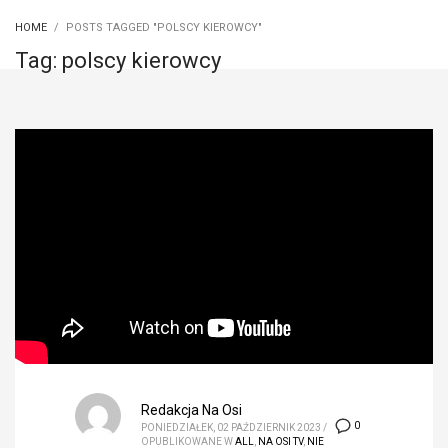
HOME
POSTS TAGGED "POLSCY KIEROWCY"
Tag: polscy kierowcy
Redakcja Na Osi
0
PONIEDZIAŁEK, 02 PAŹDZIERNIK 2023
/
OPUBLIKOWANE W
ALL
,
NA OSI TV
,
NIE