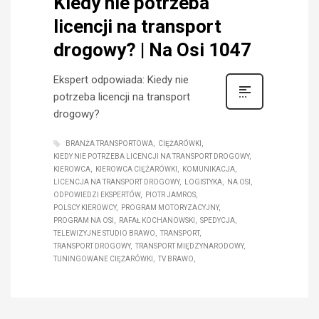
Kiedy nie potrzeba
licencji na transport
drogowy? | Na Osi 1047
Ekspert odpowiada: Kiedy nie
potrzeba licencji na transport
drogowy?
BRANŻA TRANSPORTOWA
CIĘŻARÓWKI
KIEDY NIE POTRZEBA LICENCJI NA TRANSPORT DROGOWY
KIEROWCA
KIEROWCA CIĘŻARÓWKI
KOMUNIKACJA
LICENCJA NA TRANSPORT DROGOWY
LOGISTYKA
NA OSI
ODPOWIEDZI EKSPERTÓW
PIOTR JAMROS
POLSCY KIEROWCY
PROGRAM MOTORYZACYJNY
PROGRAM NA OSI
RAFAŁ KOCHANOWSKI
SPEDYCJA
TELEWIZYJNE STUDIO BRAWO
TRANSPORT
TRANSPORT DROGOWY
TRANSPORT MIĘDZYNARODOWY
TUNINGOWANE CIĘŻARÓWKI
TV BRAWO