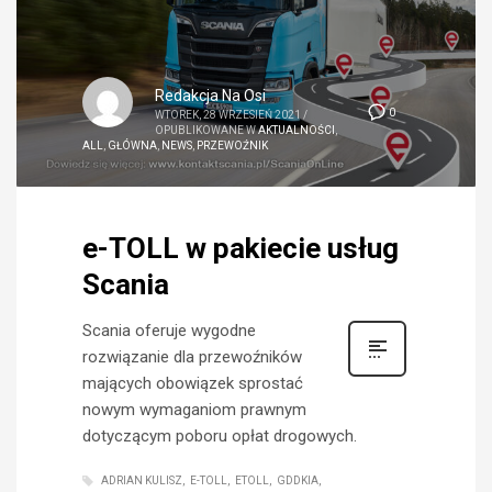
Redakcja Na Osi
0
WTOREK, 28 WRZESIEŃ 2021
/
OPUBLIKOWANE W
AKTUALNOŚCI
,
ALL
,
GŁÓWNA
,
NEWS
,
PRZEWOŹNIK
e-TOLL w pakiecie usług
Scania
Scania oferuje wygodne
rozwiązanie dla przewoźników
mających obowiązek sprostać
nowym wymaganiom prawnym
dotyczącym poboru opłat drogowych.
ADRIAN KULISZ
E-TOLL
ETOLL
GDDKIA