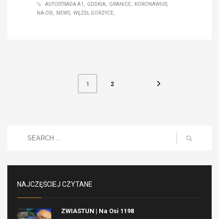
AUTOSTRADA A1
GDDKIA
GRANICE
KORONAWIUS
NA OSI
NEWS
WĘZEŁ GORZYCE
2
1
NAJCZĘŚCIEJ CZYTANE
ZWIASTUN | Na Osi 1198