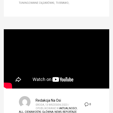
TUNINGOWANE CIĘŻARÓWKI
TV BRAWO
Redakcja Na Osi
0
ŚRODA, 13 WRZESIEŃ 2023
/
OPUBLIKOWANE W
AKTUALNOŚCI
,
ALL
,
CIEKAWOSTKI
,
GŁÓWNA
,
NEWS
,
REPORTAŻE