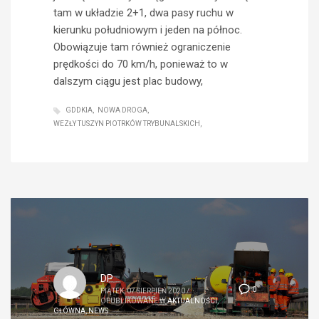
tam w układzie 2+1, dwa pasy ruchu w
kierunku południowym i jeden na północ.
Obowiązuje tam również ograniczenie
prędkości do 70 km/h, ponieważ to w
dalszym ciągu jest plac budowy,
GDDKIA
NOWA DROGA
WEZŁY TUSZYN PIOTRKÓW TRYBUNALSKICH
DP
0
PIĄTEK, 07 SIERPIEŃ 2020
/
OPUBLIKOWANE W
AKTUALNOŚCI
,
GŁÓWNA
,
NEWS