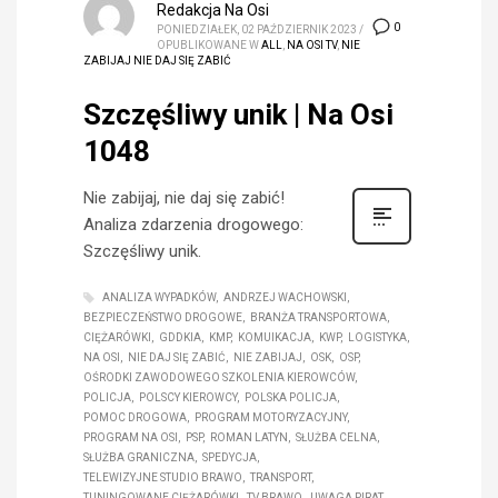
Redakcja Na Osi
0
PONIEDZIAŁEK, 02 PAŹDZIERNIK 2023
/
OPUBLIKOWANE W
ALL
,
NA OSI TV
,
NIE
ZABIJAJ NIE DAJ SIĘ ZABIĆ
Szczęśliwy unik | Na Osi
1048
Nie zabijaj, nie daj się zabić!
Analiza zdarzenia drogowego:
Szczęśliwy unik.
ANALIZA WYPADKÓW
ANDRZEJ WACHOWSKI
BEZPIECZEŃSTWO DROGOWE
BRANŻA TRANSPORTOWA
CIĘŻARÓWKI
GDDKIA
KMP
KOMUIKACJA
KWP
LOGISTYKA
NA OSI
NIE DAJ SIĘ ZABIĆ
NIE ZABIJAJ
OSK
OSP
OŚRODKI ZAWODOWEGO SZKOLENIA KIEROWCÓW
POLICJA
POLSCY KIEROWCY
POLSKA POLICJA
POMOC DROGOWA
PROGRAM MOTORYZACYJNY
PROGRAM NA OSI
PSP
ROMAN LATYN
SŁUŻBA CELNA
SŁUŻBA GRANICZNA
SPEDYCJA
TELEWIZYJNE STUDIO BRAWO
TRANSPORT
TUNINGOWANE CIĘŻARÓWKI
TV BRAWO
UWAGA PIRAT