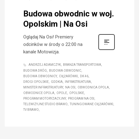
Budowa obwodnic w woj.
Opolskim | Na Osi
Oglądaj Na Osi! Premiery
odcinków w środy o 22:00 na
kanale Motowizja.
ANDRZEJ ADAMCZYK
BRANŻA TRANSPORTOWA
BUDOWA DRÓG
BUDOWA OBWODNIC
BUDOWA OBWODNICY
CIĘŻARÓWKI
DK 46
DROGI OPOLSKIE
GDDKIA
INFRASTRUKTURA
MINISTER INFRASTRUKTURY
NA OSI
OBWODNICA OPOLA
OBWODNICE OPOLA
OPOLE
OPOLSKIE
PROGRAM MOTORYZACYJNY
PROGRAM NA OSI
TELEWIZYJNE STUDIO BRAWO
TUNINGOWANE CIĘŻARÓWKI
TV BRAWO