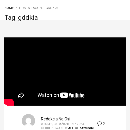
HOME
POSTS TAGGED "GDDKIA"
Tag: gddkia
Redakcja Na Osi
0
WTOREK, 03 PAŹDZIERNIK 2023
/
OPUBLIKOWANE W
ALL
,
CIEKAWOSTKI
,