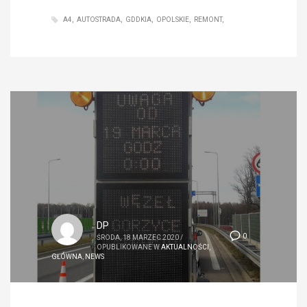
A4
AUTOSTRADA
GDDKIA
OPOLSKIE
REMONT
DP
0
ŚRODA, 18 MARZEC 2020
/
OPUBLIKOWANE W
AKTUALNOŚCI
,
GŁÓWNA
,
NEWS