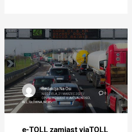
Redakcja Na Osi
0
NIEDZIELA, 21 MARZEC 2021
/
OPUBLIKOWANE W
AKTUALNOŚCI
,
ALL
,
GŁÓWNA
,
NEWS
e-TOLL zamiast viaTOLL