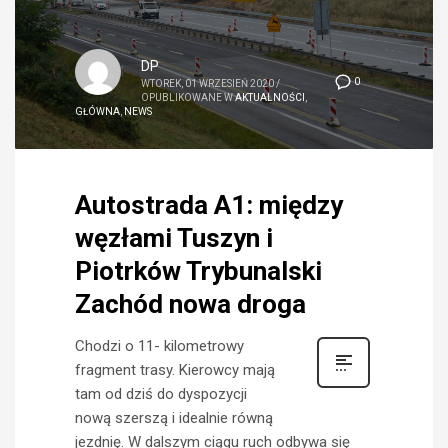
DP
0
WTOREK, 01 WRZESIEŃ 2020
/
OPUBLIKOWANE W
AKTUALNOŚCI
,
GŁÓWNA
,
NEWS
Autostrada A1: między
węzłami Tuszyn i
Piotrków Trybunalski
Zachód nowa droga
Chodzi o 11- kilometrowy
fragment trasy. Kierowcy mają
tam od dziś do dyspozycji
nową szerszą i idealnie równą
jezdnię. W dalszym ciągu ruch odbywa się