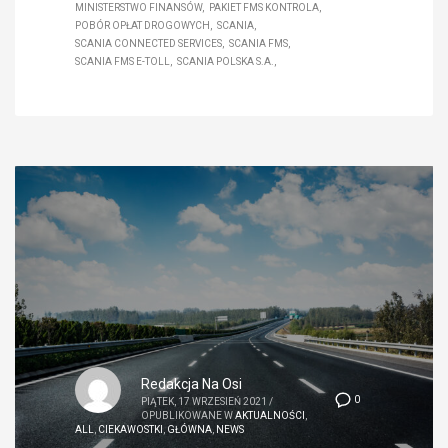
MINISTERSTWO FINANSÓW
PAKIET FMS KONTROLA
POBÓR OPŁAT DROGOWYCH
SCANIA
SCANIA CONNECTED SERVICES
SCANIA FMS
SCANIA FMS E-TOLL
SCANIA POLSKA S.A.
Redakcja Na Osi
0
PIĄTEK, 17 WRZESIEŃ 2021
/
OPUBLIKOWANE W
AKTUALNOŚCI
,
ALL
,
CIEKAWOSTKI
,
GŁÓWNA
,
NEWS