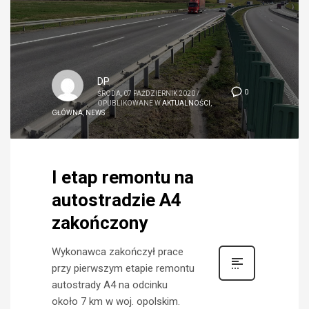
DP
0
ŚRODA, 07 PAŹDZIERNIK 2020
/
OPUBLIKOWANE W
AKTUALNOŚCI
,
GŁÓWNA
,
NEWS
I etap remontu na
autostradzie A4
zakończony
Wykonawca zakończył prace
przy pierwszym etapie remontu
autostrady A4 na odcinku
około 7 km w woj. opolskim.