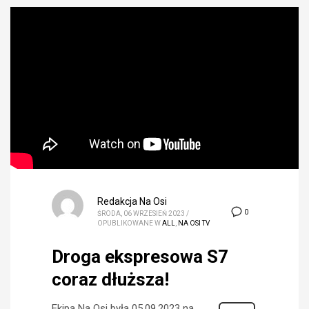
Redakcja Na Osi
0
ŚRODA, 06 WRZESIEŃ 2023
/
OPUBLIKOWANE W
ALL
,
NA OSI TV
Droga ekspresowa S7
coraz dłuższa!
Ekipa Na Osi była 05.09.2023 na