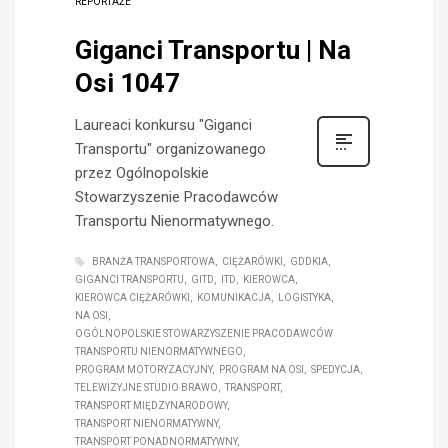
REPORTAŻE
Giganci Transportu | Na
Osi 1047
Laureaci konkursu "Giganci
Transportu" organizowanego
przez Ogólnopolskie
Stowarzyszenie Pracodawców
Transportu Nienormatywnego.
BRANŻA TRANSPORTOWA
CIĘŻARÓWKI
GDDKIA
GIGANCI TRANSPORTU
GITD
ITD
KIEROWCA
KIEROWCA CIĘŻARÓWKI
KOMUNIKACJA
LOGISTYKA
NA OSI
OGÓLNOPOLSKIE STOWARZYSZENIE PRACODAWCÓW
TRANSPORTU NIENORMATYWNEGO
PROGRAM MOTORYZACYJNY
PROGRAM NA OSI
SPEDYCJA
TELEWIZYJNE STUDIO BRAWO
TRANSPORT
TRANSPORT MIĘDZYNARODOWY
TRANSPORT NIENORMATYWNY
TRANSPORT PONADNORMATYWNY