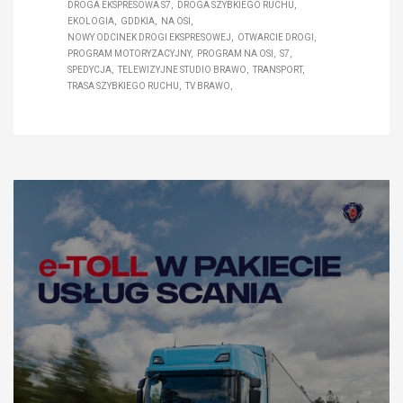
DROGA EKSPRESOWA S7
DROGA SZYBKIEGO RUCHU
EKOLOGIA
GDDKIA
NA OSI
NOWY ODCINEK DROGI EKSPRESOWEJ
OTWARCIE DROGI
PROGRAM MOTORYZACYJNY
PROGRAM NA OSI
S7
SPEDYCJA
TELEWIZYJNE STUDIO BRAWO
TRANSPORT
TRASA SZYBKIEGO RUCHU
TV BRAWO