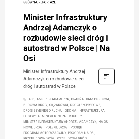
GŁÓWNA
,
REPORTAŻE
Minister Infrastruktury
Andrzej Adamczyk o
rozbudowie sieci dróg i
autostrad w Polsce | Na
Osi
Minister Infrastruktury Andrzej
Adamczyk o rozbudowie sieci
dróg i autostrad w Polsce
A18
ANDRZEJ ADAMCZYK
BRANŻA TRANSPORTOWA
BUDOWA DRÓG
CIĘŻARÓWKI
DROGI EKSPRESOWE
DROGI SZYBKIEGO RUCHU
GDDKIA
INFRASTRUKTURA
LOGISTYKA
MINISTER INFRASTRUKTURY
MINISTER INFRASTRUKTURY ANDRZEJ ADAMCZYK
NA OSI
NOWE DROGI
POLSKIE DROGI
POSTĘP
PROGRAM MOTORYZACYJNY
PROGRAM NA OSI
PRZEBUDOWA DRÓG
ROZBUDOWA DRÓG