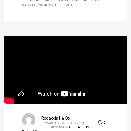
WARSZTAT
WORD
WYPADKI
ZMPD
Redakcja Na Osi
0
CZWARTEK, 28 WRZESIEŃ 2023
/
OPUBLIKOWANE W
ALL
,
NA OSI TV
,