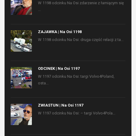
W 1198 odcinku Na Osi zdarzenie z łamiącym się
...
ZAJAWKA | Na Osi 1198
W 1198 odcinku Na Osi: druga część relacji z ta...
ODCINEK | Na Osi 1197
W 1197 odcinku Na Osi: targi Volvo4Poland,
osta...
ZWIASTUN | Na Osi 1197
W 1197 odcinku Na Osi: – targi Volvo4Pola...