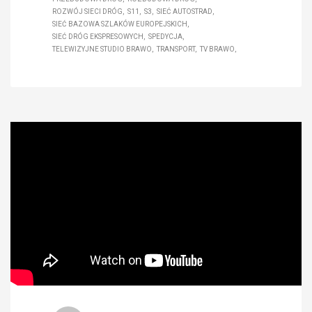
ROZWÓJ SIECI DRÓG
S11
S3
SIEĆ AUTOSTRAD
SIEĆ BAZOWA SZLAKÓW EUROPEJSKICH
SIEĆ DRÓG EKSPRESOWYCH
SPEDYCJA
TELEWIZYJNE STUDIO BRAWO
TRANSPORT
TV BRAWO