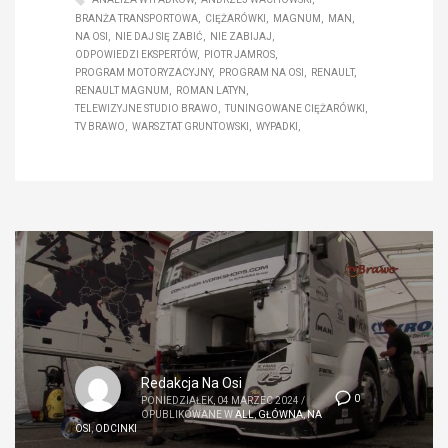
BRANŻA TRANSPORTOWA
CIĘŻARÓWKI
MAGNUM
MAN
NA OSI
NIE DAJ SIĘ ZABIĆ
NIE ZABIJAJ
ODPOWIEDZI EKSPERTÓW
PIOTR JAMROS
PROGRAM MOTORYZACYJNY
PROGRAM NA OSI
RENAULT
RENAULT MAGNUM
ROMAN LATYN
TELEWIZYJNE STUDIO BRAWO
TUNINGOWANE CIĘŻARÓWKI
TV BRAWO
WARSZTAT GRUNTOWSKI
WYPADKI
Redakcja Na Osi
0
PONIEDZIAŁEK, 04 MARZEC 2024
/
OPUBLIKOWANE W
ALL
,
GŁÓWNA
,
NA
OSI
,
ODCINKI