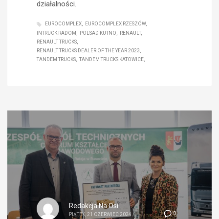
działalności.
EUROCOMPLEX
EUROCOMPLEX RZESZÓW
INTRUCK RADOM
POLSAD KUTNO
RENAULT
RENAULT TRUCKS
RENAULT TRUCKS DEALER OF THE YEAR 2023
TANDEM TRUCKS
TANDEM TRUCKS KATOWICE
Redakcja Na Osi
0
PIĄTEK, 21 CZERWIEC 2024
/