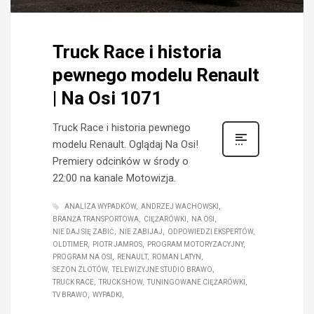
Truck Race i historia
pewnego modelu Renault
| Na Osi 1071
Truck Race i historia pewnego
modelu Renault. Oglądaj Na Osi!
Premiery odcinków w środy o
22:00 na kanale Motowizja.
ANALIZA WYPADKÓW
ANDRZEJ WACHOWSKI
BRANŻA TRANSPORTOWA
CIĘŻARÓWKI
NA OSI
NIE DAJ SIĘ ZABIĆ
NIE ZABIJAJ
ODPOWIEDZI EKSPERTÓW
OLDTIMER
PIOTR JAMROS
PROGRAM MOTORYZACYJNY
PROGRAM NA OSI
RENAULT
ROMAN LATYN
SEZON ZLOTÓW
TELEWIZYJNE STUDIO BRAWO
TRUCK RACE
TRUCK SHOW
TUNINGOWANE CIĘŻARÓWKI
TV BRAWO
WYPADKI