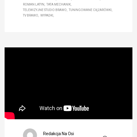
ROMAN LATYN
TATA MECHANIK
TELEWIZYJNE STUDIO BRAWO
TUNINGOWANE CIĘŻARÓWKI
TV BRAWO
WYPADKI
Redakcja Na Osi