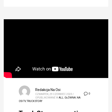
Redakcja Na Osi
0
CZWARTEK, 29 CZERWIEC 2023
/
OPUBLIKOWANE W
ALL
,
GŁÓWNA
,
NA
OSI TV
,
TRUCK STORY