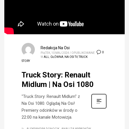
Redakcja Na Osi
0
PIĄTEK, 10 MAJ 2024
/
OPUBLIKOWANE
W
ALL
,
GŁÓWNA
,
NA OSI TV
,
TRUCK
STORY
Truck Story: Renault
Midlum | Na Osi 1080
"Truck Story: Renault Midlum" z
Na Osi 1080. Oglądaj Na Osi!
Premiery odcinków w środy o
22:00 na kanale Motowizja.
ALEKSANDRA DONOCIK
ANALIZA WYPADKÓW