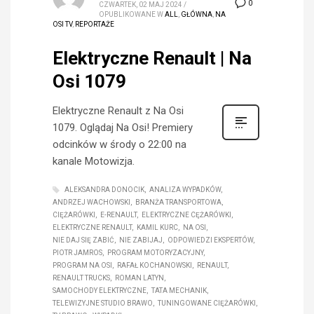
0
CZWARTEK, 02 MAJ 2024
/
OPUBLIKOWANE W
ALL
,
GŁÓWNA
,
NA
OSI TV
,
REPORTAŻE
Elektryczne Renault | Na
Osi 1079
Elektryczne Renault z Na Osi
1079. Oglądaj Na Osi! Premiery
odcinków w środy o 22:00 na
kanale Motowizja.
ALEKSANDRA DONOCIK
ANALIZA WYPADKÓW
ANDRZEJ WACHOWSKI
BRANŻA TRANSPORTOWA
CIĘŻARÓWKI
E-RENAULT
ELEKTRYCZNE CĘŻARÓWKI
ELEKTRYCZNE RENAULT
KAMIL KURC
NA OSI
NIE DAJ SIĘ ZABIĆ
NIE ZABIJAJ
ODPOWIEDZI EKSPERTÓW
PIOTR JAMROS
PROGRAM MOTORYZACYJNY
PROGRAM NA OSI
RAFAŁ KOCHANOWSKI
RENAULT
RENAULT TRUCKS
ROMAN LATYN
SAMOCHODY ELEKTRYCZNE
TATA MECHANIK
TELEWIZYJNE STUDIO BRAWO
TUNINGOWANE CIĘŻARÓWKI