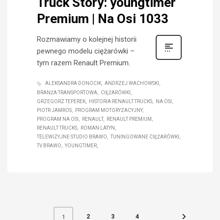
Truck Story: youngtimer
Premium | Na Osi 1033
Rozmawiamy o kolejnej historii
pewnego modelu ciężarówki –
tym razem Renault Premium.
ALEKSANDRA DONOCIK
ANDRZEJ WACHOWSKI
BRANŻA TRANSPORTOWA
CIĘŻARÓWKI
GRZEGORZ TEPEREK
HISTORIA RENAULT TRUCKS
NA OSI
PIOTR JAMROS
PROGRAM MOTORYZACYJNY
PROGRAM NA OSI
RENAULT
RENAULT PREMIUM
RENAULT TRUCKS
ROMAN LATYN
TELEWIZYJNE STUDIO BRAWO
TUNINGOWANE CIĘŻARÓWKI
TV BRAWO
YOUNGTIMER
2
3
4
1