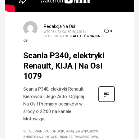
Redakcja Na Osi
0
WTOREK, 23 KWIECIEŃ 2024
/
OPUBLIKOWANE W
ALL
,
GŁÓWNA
,
NA
OSI
Scania P340, elektryki
Renault, KiJA | Na Osi
1079
Scania P340, elektryki Renault,
Kierowca i Jego Auto. Oglądaj
Na Osi! Premiery odcinków w
środy o 22:00 na kanale
Motowizja.
ALEKSANDRA DONOCIK
ANALIZA WYPADKÓW
ANDRZEJ WACHOWSKI
BRANŻA TRANSPORTOWA