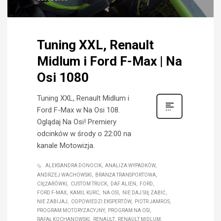
Tuning XXL, Renault
Midlum i Ford F-Max | Na
Osi 1080
Tuning XXL, Renault Midlum i
Ford F-Max w Na Osi 108.
Oglądaj Na Osi! Premiery
odcinków w środy o 22:00 na
kanale Motowizja.
ALEKSANDRA DONOCIK
ANALIZA WYPADKÓW
ANDRZEJ WACHOWSKI
BRANŻA TRANSPORTOWA
CIĘŻARÓWKI
CUSTOM TRUCK
DAF ALIEN
FORD
FORD F-MAX
KAMIL KURC
NA OSI
NIE DAJ SIĘ ZABIĆ
NIE ZABIJAJ
ODPOWIEDZI EKSPERTÓW
PIOTR JAMROS
PROGRAM MOTORYZACYJNY
PROGRAM NA OSI
RAFAŁ KOCHANOWSKI
RENAULT
RENAULT MIDLUM