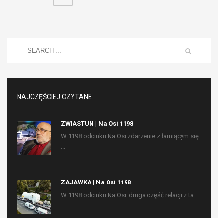
NAJCZĘŚCIEJ CZYTANE
ZWIASTUN | Na Osi 1198
W 1198 odcinku Na Osi zdarzenie z łamiącym się
...
ZAJAWKA | Na Osi 1198
W 1198 odcinku Na Osi: druga część relacji z ta...