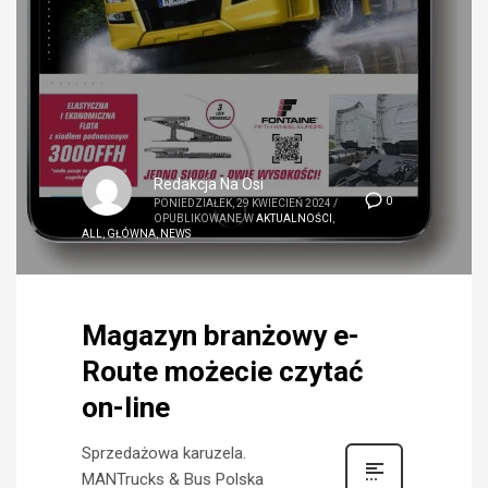
Redakcja Na Osi
0
PONIEDZIAŁEK, 29 KWIECIEŃ 2024
/
OPUBLIKOWANE W
AKTUALNOŚCI
,
ALL
,
GŁÓWNA
,
NEWS
Magazyn branżowy e-
Route możecie czytać
on-line
Sprzedażowa karuzela.
MANTrucks & Bus Polska