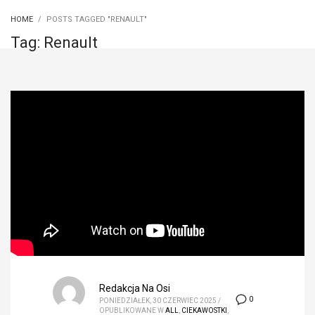
HOME
POSTS TAGGED "RENAULT"
Tag: Renault
Redakcja Na Osi
0
PONIEDZIAŁEK, 30 CZERWIEC 2025
/
OPUBLIKOWANE W
ALL
,
CIEKAWOSTKI
,