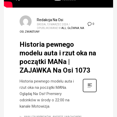
Redakcja Na Osi
0
ŚRODA, 13 MARZEC 2024
/
OPUBLIKOWANE W
ALL
,
GŁÓWNA
,
NA
OSI
,
ZWIASTUNY
Historia pewnego
modelu auta i rzut oka na
początki MANa |
ZAJAWKA Na Osi 1073
Historia pewnego modelu auta i
rzut oka na początki MANa.
Oglądaj Na Osi! Premiery
odcinków w środy o 22:00 na
kanale Motowizja.
ANALIZA WYPADKÓW
ANDRZEJ WACHOWSKI