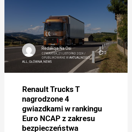
Redakcja Na Osi
0
CZWARTEK, 21 LISTOPAD 2024
/
OPUBLIKOWANE W
AKTUALNOŚCI
,
ALL
,
GŁÓWNA
,
NEWS
Renault Trucks T
nagrodzone 4
gwiazdkami w rankingu
Euro NCAP z zakresu
bezpieczeństwa