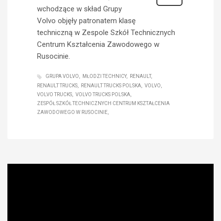
wchodzące w skład Grupy
Volvo objęły patronatem klasę
techniczną w Zespole Szkół Technicznych
Centrum Kształcenia Zawodowego w
Rusocinie.
GRUPA VOLVO
MŁODZI TECHNICY
RENAULT
RENAULT TRUCKS
RENAULT TRUCKS POLSKA
VOLVO
VOLVO TRUCKS
VOLVO TRUCKS POLSKA
ZESPÓŁ SZKÓŁ TECHNICZNYCH CENTRUM KSZTAŁCENIA
ZAWODOWEGO W RUSOCINIE