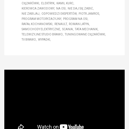
CIĘŻARÓWKI
ELEKTRYK
KAMIL KURC
KIEROWCA ZAWODOWY
NA OSI
NIE DAJ SIĘ ZABIĆ
NIE ZABIJAJ
ODPOWIEDZI EKSPERTÓW
PIOTR JAMROS
PROGRAM MOTORYZACYJNY
PROGRAM NA OSI
RAFAŁ KOCHANOWSKI
RENAULT
ROMAN LATYN
SAMOCHODY ELEKTRYCZNE
SCANIA
TATA MECHANIK
TELEWIZYJNE STUDIO BRAWO
TUNINGOWANE CIĘŻARÓWKI
TV BRAWO
WYPADKI