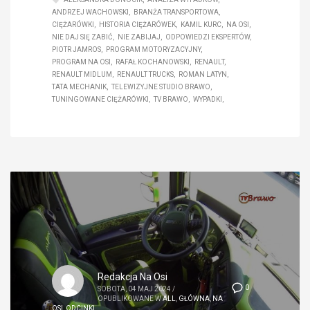
ANDRZEJ WACHOWSKI
BRANŻA TRANSPORTOWA
CIĘŻARÓWKI
HISTORIA CIĘŻARÓWEK
KAMIL KURC
NA OSI
NIE DAJ SIĘ ZABIĆ
NIE ZABIJAJ
ODPOWIEDZI EKSPERTÓW
PIOTR JAMROS
PROGRAM MOTORYZACYJNY
PROGRAM NA OSI
RAFAŁ KOCHANOWSKI
RENAULT
RENAULT MIDLUM
RENAULT TRUCKS
ROMAN LATYN
TATA MECHANIK
TELEWIZYJNE STUDIO BRAWO
TUNINGOWANE CIĘŻARÓWKI
TV BRAWO
WYPADKI
Redakcja Na Osi
0
SOBOTA, 04 MAJ 2024
/
OPUBLIKOWANE W
ALL
,
GŁÓWNA
,
NA
OSI
,
ODCINKI