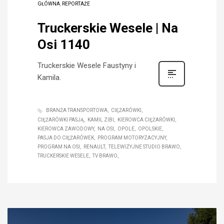
GŁÓWNA
,
REPORTAŻE
Truckerskie Wesele | Na
Osi 1140
Truckerskie Wesele Faustyny i
Kamila.
BRANŻA TRANSPORTOWA
CIĘŻARÓWKI
CIĘŻARÓWKI PASJĄ
KAMIL ZIBI
KIEROWCA CIĘŻARÓWKI
KIEROWCA ZAWODOWY
NA OSI
OPOLE
OPOLSKIE
PASJA DO CIĘŻARÓWEK
PROGRAM MOTORYZACYJNY
PROGRAM NA OSI
RENAULT
TELEWIZYJNE STUDIO BRAWO
TRUCKERSKIE WESELE
TV BRAWO