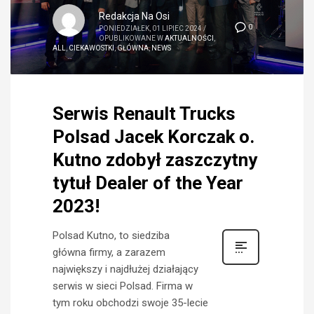
Redakcja Na Osi
0
PONIEDZIAŁEK, 01 LIPIEC 2024
/
OPUBLIKOWANE W
AKTUALNOŚCI
,
ALL
,
CIEKAWOSTKI
,
GŁÓWNA
,
NEWS
Serwis Renault Trucks
Polsad Jacek Korczak o.
Kutno zdobył zaszczytny
tytuł Dealer of the Year
2023!
Polsad Kutno, to siedziba
główna firmy, a zarazem
największy i najdłużej działający
serwis w sieci Polsad. Firma w
tym roku obchodzi swoje 35-lecie