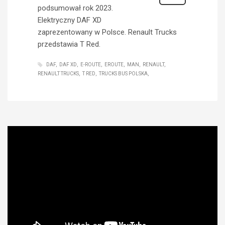
podsumował rok 2023.
Elektryczny DAF XD
zaprezentowany w Polsce. Renault Trucks
przedstawia T Red.
DAF
DAF XD
E-ROUTE
EROUTE
MAN
RENAULT
RENAULT TRUCKS
T RED
TRUCKS BUS POLSKA