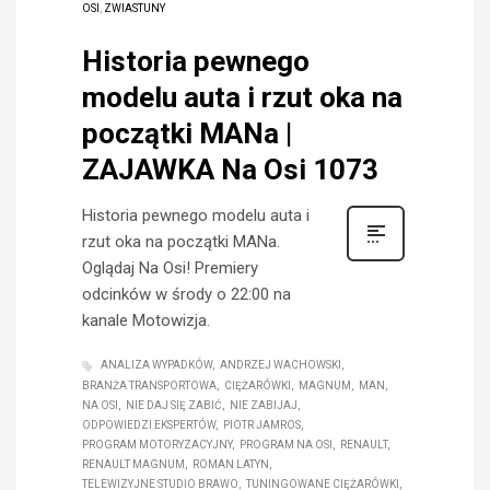
OSI
,
ZWIASTUNY
Historia pewnego
modelu auta i rzut oka na
początki MANa |
ZAJAWKA Na Osi 1073
Historia pewnego modelu auta i
rzut oka na początki MANa.
Oglądaj Na Osi! Premiery
odcinków w środy o 22:00 na
kanale Motowizja.
ANALIZA WYPADKÓW
ANDRZEJ WACHOWSKI
BRANŻA TRANSPORTOWA
CIĘŻARÓWKI
MAGNUM
MAN
NA OSI
NIE DAJ SIĘ ZABIĆ
NIE ZABIJAJ
ODPOWIEDZI EKSPERTÓW
PIOTR JAMROS
PROGRAM MOTORYZACYJNY
PROGRAM NA OSI
RENAULT
RENAULT MAGNUM
ROMAN LATYN
TELEWIZYJNE STUDIO BRAWO
TUNINGOWANE CIĘŻARÓWKI