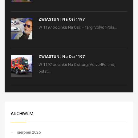
ZWIASTUN | Na Osi 1197
W 1197 odcinku Na Osi: – targi Volvo4Pola...
ZWIASTUN | Na Osi 1197
W 1197 odcinku Na Osi targi Volvo4Poland,
ostat...
ARCHIWUM
sierpień 2026