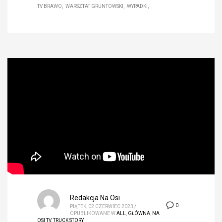
TV BRAWO
WARSZTAT GRUNTOWSKI
WYPADKI
Redakcja Na Osi
0
PIĄTEK, 02 CZERWIEC 2023
/
OPUBLIKOWANE W
ALL
,
GŁÓWNA
,
NA
OSI TV
,
TRUCK STORY