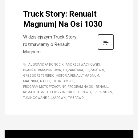
Truck Story: Renualt
Magnum| Na Osi 1030
W dzisiejszym Truck Story
rozmawiamy o Renault
Magnum.
ALEKSANDRA DONOCIK
ANDRZEJ WACHOWSKI
BRANŻA TRANSPORTOWA
CIĘŻARÓWKA
CIĘŻARÓWKI
GRZEGORZ TEPEREK
HISTORIA RENAULT MAGNUM
MAGNUM
NA OSI
PIOTR JAMROS
PROGRAM MOTORYZACYJNY
PROGRAM NA OSI
RENAUL
ROMAN LATYN
TELEWIZYJNE STUDIO BRAWO
TRUCK STORY
TUNINGOWANE CIĘŻARÓWKI
TV BRAWO