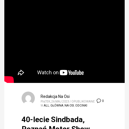
Redakcja Na Osi
0
PIĄTEK, 26 MAJ 2023
/
OPUBLIKOWANE
W
ALL
,
GŁÓWNA
,
NA OSI
,
ODCINKI
40-lecie Sindbada,
Poznań Motor Show