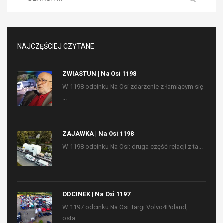
NAJCZĘŚCIEJ CZYTANE
ZWIASTUN | Na Osi 1198
W 1198 odcinku Na Osi zdarzenie z łamiącym się
...
ZAJAWKA | Na Osi 1198
W 1198 odcinku Na Osi: druga część relacji z ta...
ODCINEK | Na Osi 1197
W 1197 odcinku Na Osi: targi Volvo4Poland,
osta...