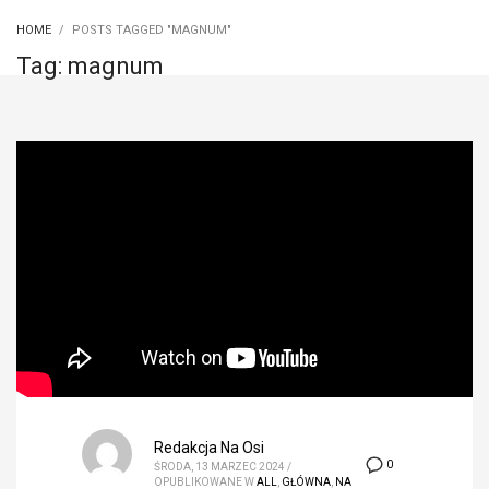
HOME
POSTS TAGGED "MAGNUM"
Tag: magnum
Redakcja Na Osi
0
ŚRODA, 13 MARZEC 2024
/
OPUBLIKOWANE W
ALL
,
GŁÓWNA
,
NA