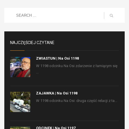
NAJCZĘŚCIEJ CZYTANE
ZWIASTUN | Na Osi 1198
W 1198 odcinku Na Osi zdarzenie z łamiącym się
...
ZAJAWKA | Na Osi 1198
W 1198 odcinku Na Osi: druga część relacji z ta...
ODCINEK | Na Osi 1197