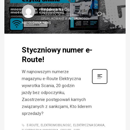
Redakcja Na Osi
0
CZWARTEK, 08 STYCZEŃ 2026
/
OPUBLIKOWANE W
AKTUALNOŚCI
,
ALL
,
GŁÓWNA
,
NEWS
Styczniowy numer e-
Route!
W najnowszym numerze
magazynu e-Route Elektryczna
wywrotka Scania, 20 godzin
jazdy bez odpoczynku,
Zaostrzenie postępowań karnych
związanych z sankcjami, Kto liderem
sprzedaży?
E-ROUTE
ELEKTROMOBILNOŚĆ
ELEKTRYCZNA SCANIA