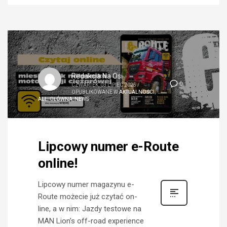
Redakcja Na Osi
0
CZWARTEK, 03 LIPIEC 2025
/
OPUBLIKOWANE W
AKTUALNOŚCI
,
ALL
,
GŁÓWNA
,
NEWS
Lipcowy numer e-Route
online!
Lipcowy numer magazynu e-
Route możecie już czytać on-
line, a w nim: Jazdy testowe na
MAN Lion's off-road experience