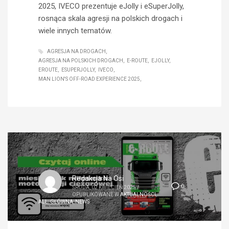
2025, IVECO prezentuje eJolly i eSuperJolly,
rosnąca skala agresji na polskich drogach i
wiele innych tematów.
AGRESJA NA DROGACH
AGRESJA NA POLSKICH DROGACH
E-ROUTE
EJOLLY
EROUTE
ESUPERJOLLY
IVECO
MAN LION'S OFF-ROAD EXPERIENCE 2025
Redakcja Na Osi
0
ŚRODA, 02 KWIECIEŃ 2025
/
OPUBLIKOWANE W
AKTUALNOŚCI
,
ALL
,
GŁÓWNA
,
NEWS