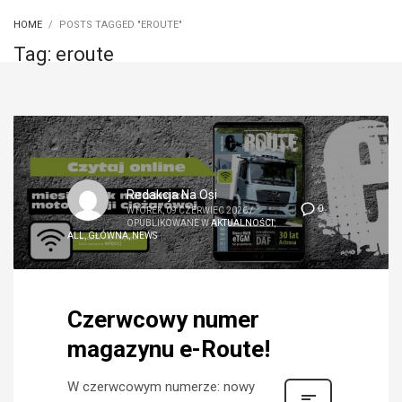
HOME
POSTS TAGGED "EROUTE"
Tag: eroute
Redakcja Na Osi
0
WTOREK, 09 CZERWIEC 2026
/
OPUBLIKOWANE W
AKTUALNOŚCI
,
ALL
,
GŁÓWNA
,
NEWS
Czerwcowy numer
magazynu e-Route!
W czerwcowym numerze: nowy