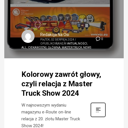
Redakcja Na Osi
0
PIĄTEK, 02 SIERPIEŃ 2024
/
OPUBLIKOWANE W
AKTUALNOŚCI
,
ALL
,
CIEKAWOSTKI
,
GŁÓWNA
,
MASTER TRUCK
,
NEWS
Kolorowy zawrót głowy,
czyli relacja z Master
Truck Show 2024
W najnowszym wydaniu
magazynu e-Route on-line
relacja z 20. zlotu Master Truck
Show 2024!