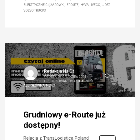
ELEKTRYCZNE CIĘŻARÓWKI
EROUTE
HYVA
IVECO
JOST
VOLVO TRUCKS
Redakcja Na Osi
0
WTOREK, 03 GRUDZIEŃ 2024
/
OPUBLIKOWANE W
AKTUALNOŚCI
,
ALL
,
GŁÓWNA
,
NEWS
Grudniowy e-Route już
dostępny!
Relacja z TransLogistica Poland