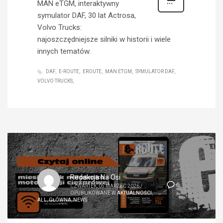
MAN eTGM, interaktywny
symulator DAF, 30 lat Actrosa,
Volvo Trucks:
najoszczędniejsze silniki w historii i wiele
innych tematów.
DAF
E-ROUTE
EROUTE
MAN ETGM
SYMULATOR DAF
VOLVO TRUCKS
Redakcja Na Osi
0
CZWARTEK, 05 MARZEC 2026
/
OPUBLIKOWANE W
AKTUALNOŚCI
,
ALL
,
GŁÓWNA
,
NEWS