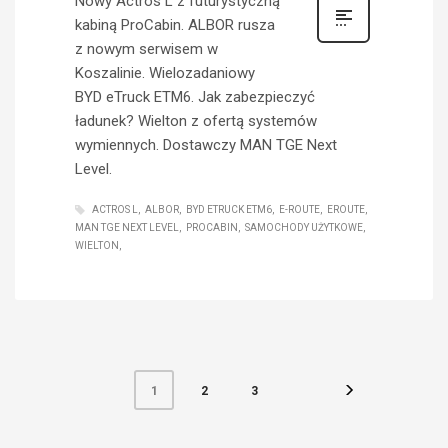
Nowy Actros L z futurystyczną
kabiną ProCabin. ALBOR rusza
z nowym serwisem w
Koszalinie. Wielozadaniowy
BYD eTruck ETM6. Jak zabezpieczyć
ładunek? Wielton z ofertą systemów
wymiennych. Dostawczy MAN TGE Next
Level.
ACTROS L
ALBOR
BYD ETRUCK ETM6
E-ROUTE
EROUTE
MAN TGE NEXT LEVEL
PROCABIN
SAMOCHODY UŻYTKOWE
WIELTON
2
3
1