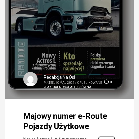
Redakcja Na Osi
0
PIĄTEK, 10 MAJ 2024
/
OPUBLIKOWANE
W
AKTUALNOŚCI
,
ALL
,
GŁÓWNA
Majowy numer e-Route
Pojazdy Użytkowe