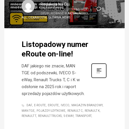
Redakcja Na Osi
0
PONIEDZIAŁEK, 04 LISTOPAD 2024
/
OPUBLIKOWANE W
AKTUALNOŚCI
,
ALL
,
CIEKAWOSTKI
,
GŁÓWNA
,
NEWS
Listopadowy numer
eRoute on-line!
DAF jakiego nie znacie, MAN
TGE od podszewki, IVECO S-
eWay, Renault Trucks T, C i K w
odsłonie na 2025 rok i raport
sprzedaży pojazdów użytkowych.
DAF
E-ROUTE
EROUTE
IVECO
MAGAZYN BRANŻOWY
MAN TGE
POJAZDY UŻYTKOWE
RENAULT C
RENAULT K
RENAULT T
RENAULT TRUCKS
S-EWAY
TRANSPORT