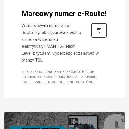
Marcowy numer e-Route!
W marcowym numerze e-
Route: Rynek ciężarówek wolno
zmierza w kierunku
elektryfikacji, MAN TGE Next
Level z tytułem, Cyberbezpieczeństwo w
branży TSL.
BRANŻA TSL
CYBERBEZPIECZEŃSTWO
E-ROUTE
ELEKTROMOBILNOŚĆ
ELEKTRYFIKACJA TRANSPORTU
EROUTE
MAN TGE NEXT LEVEL
RYNEK CIĘŻARÓWEK