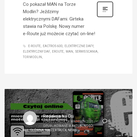
Co pokazał MAN na Torze
Modlin? Jeździmy
elektrycznymi DAFami. Girteka
stawia na Polskę. Nowy numer
e-Route już możecie czytać on-line!
E-ROUTE
EACTROS 600
ELEKTRYCZNE DAFY
ELEKTRYCZNY DAF
EROUTE
MAN
SERWIS SCANIA
TOR MODLIN
Redakcja Na Osi
0
PONIEDZIAŁEK, 08 WRZESIEŃ 2025
/
OPUBLIKOWANE W
AKTUALNOŚCI
,
ALL
,
GŁÓWNA
,
MASTER TRUCK
,
NEWS