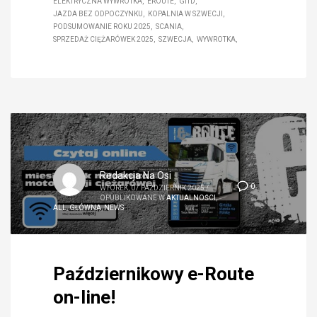
ELEKTRYCZNA WYWROTKA
EROUTE
GITD
JAZDA BEZ ODPOCZYNKU
KOPALNIA W SZWECJI
PODSUMOWANIE ROKU 2025
SCANIA
SPRZEDAŻ CIĘŻARÓWEK 2025
SZWECJA
WYWROTKA
Redakcja Na Osi
0
WTOREK, 07 PAŹDZIERNIK 2025
/
OPUBLIKOWANE W
AKTUALNOŚCI
,
ALL
,
GŁÓWNA
,
NEWS
Październikowy e-Route
on-line!