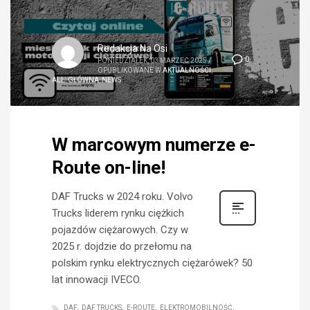
Redakcja Na Osi
0
PONIEDZIAŁEK, 03 MARZEC 2025
/
OPUBLIKOWANE W
AKTUALNOŚCI
,
ALL
,
GŁÓWNA
,
NEWS
W marcowym numerze e-
Route on-line!
DAF Trucks w 2024 roku. Volvo
Trucks liderem rynku ciężkich
pojazdów ciężarowych. Czy w
2025 r. dojdzie do przełomu na
polskim rynku elektrycznych ciężarówek? 50
lat innowacji IVECO.
DAF
DAF TRUCKS
E-ROUTE
ELEKTROMOBILNOŚĆ