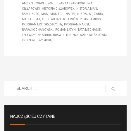
ANDRZEJ WACHOWSKI
BRANŻA TRANSPORTOWA
CIĘŻARÓWKI
HISTORIA CIĘŻARÓWEK
HISTORIA MAN
KAMIL KURC
MAN
MAN TGL
NA OSI
NIE DAJ SIĘ ZABIĆ
NIE ZABIJAJ
ODPOWIEDZI EKSPERTÓW
PIOTR JAMROS
PROGRAM MOTORYZACYJNY
PROGRAM NA OSI
RAFAŁ KOCHANOWSKI
ROMAN LATYN
TATA MECHANIK
TELEWIZYJNE STUDIO BRAWO
TUNINGOWANE CIĘŻARÓWKI
TV BRAWO
WYPADKI
NAJCZĘŚCIEJ CZYTANE