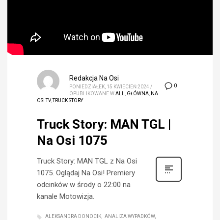
Redakcja Na Osi
0
PONIEDZIAŁEK, 15 KWIECIEŃ 2024
/
OPUBLIKOWANE W
ALL
,
GŁÓWNA
,
NA
OSI TV
,
TRUCK STORY
Truck Story: MAN TGL |
Na Osi 1075
Truck Story: MAN TGL z Na Osi
1075. Oglądaj Na Osi! Premiery
odcinków w środy o 22:00 na
kanale Motowizja.
ALEKSANDRA DONOCIK
ANALIZA WYPADKÓW