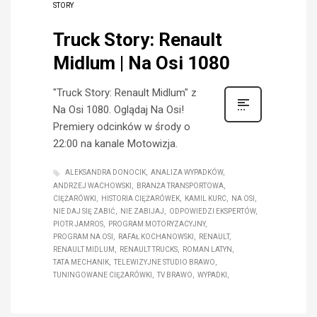
STORY
Truck Story: Renault
Midlum | Na Osi 1080
"Truck Story: Renault Midlum" z
Na Osi 1080. Oglądaj Na Osi!
Premiery odcinków w środy o
22:00 na kanale Motowizja.
ALEKSANDRA DONOCIK
ANALIZA WYPADKÓW
ANDRZEJ WACHOWSKI
BRANŻA TRANSPORTOWA
CIĘŻARÓWKI
HISTORIA CIĘŻARÓWEK
KAMIL KURC
NA OSI
NIE DAJ SIĘ ZABIĆ
NIE ZABIJAJ
ODPOWIEDZI EKSPERTÓW
PIOTR JAMROS
PROGRAM MOTORYZACYJNY
PROGRAM NA OSI
RAFAŁ KOCHANOWSKI
RENAULT
RENAULT MIDLUM
RENAULT TRUCKS
ROMAN LATYN
TATA MECHANIK
TELEWIZYJNE STUDIO BRAWO
TUNINGOWANE CIĘŻARÓWKI
TV BRAWO
WYPADKI