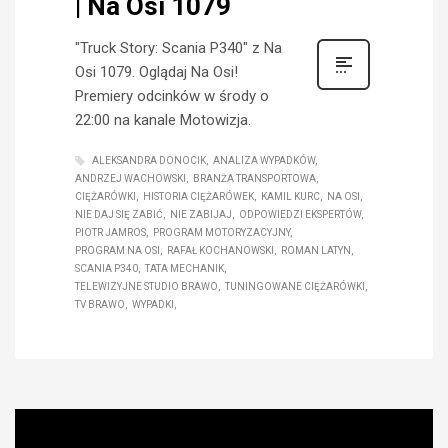
| Na Osi 1079
"Truck Story: Scania P340" z Na
Osi 1079. Oglądaj Na Osi!
Premiery odcinków w środy o
22:00 na kanale Motowizja.
ALEKSANDRA DONOCIK
ANALIZA WYPADKÓW
ANDRZEJ WACHOWSKI
BRANŻA TRANSPORTOWA
CIĘŻARÓWKI
HISTORIA CIĘŻARÓWEK
KAMIL KURC
NA OSI
NIE DAJ SIĘ ZABIĆ
NIE ZABIJAJ
ODPOWIEDZI EKSPERTÓW
PIOTR JAMROS
PROGRAM MOTORYZACYJNY
PROGRAM NA OSI
RAFAŁ KOCHANOWSKI
ROMAN LATYN
SCANIA P340
TATA MECHANIK
TELEWIZYJNE STUDIO BRAWO
TUNINGOWANE CIĘŻARÓWKI
TV BRAWO
WYPADKI