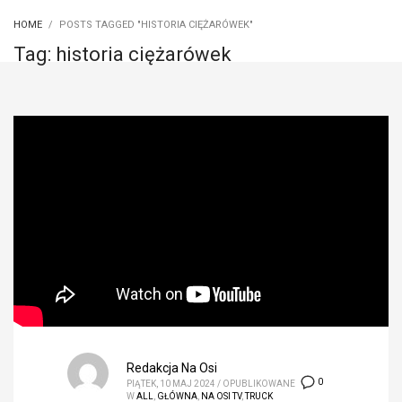
HOME
POSTS TAGGED "HISTORIA CIĘŻARÓWEK"
Tag: historia ciężarówek
Redakcja Na Osi
0
PIĄTEK, 10 MAJ 2024
/
OPUBLIKOWANE
W
ALL
,
GŁÓWNA
,
NA OSI TV
,
TRUCK