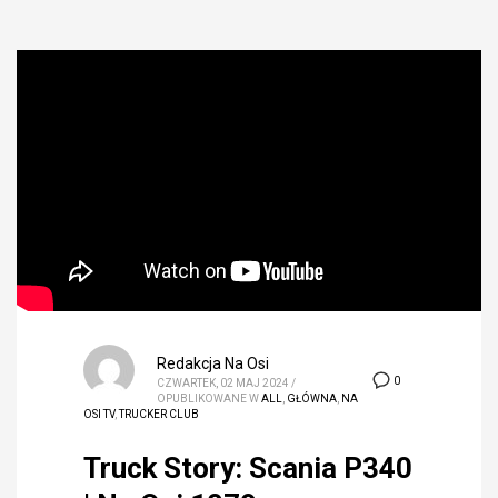
Redakcja Na Osi
0
CZWARTEK, 02 MAJ 2024
/
OPUBLIKOWANE W
ALL
,
GŁÓWNA
,
NA
OSI TV
,
TRUCKER CLUB
Truck Story: Scania P340