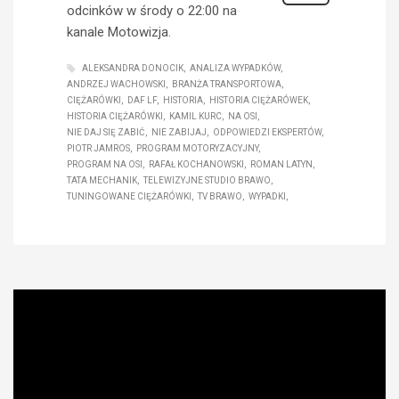
odcinków w środy o 22:00 na
kanale Motowizja.
ALEKSANDRA DONOCIK
ANALIZA WYPADKÓW
ANDRZEJ WACHOWSKI
BRANŻA TRANSPORTOWA
CIĘŻARÓWKI
DAF LF
HISTORIA
HISTORIA CIĘŻARÓWEK
HISTORIA CIĘŻARÓWKI
KAMIL KURC
NA OSI
NIE DAJ SIĘ ZABIĆ
NIE ZABIJAJ
ODPOWIEDZI EKSPERTÓW
PIOTR JAMROS
PROGRAM MOTORYZACYJNY
PROGRAM NA OSI
RAFAŁ KOCHANOWSKI
ROMAN LATYN
TATA MECHANIK
TELEWIZYJNE STUDIO BRAWO
TUNINGOWANE CIĘŻARÓWKI
TV BRAWO
WYPADKI