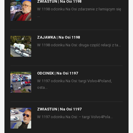
ZWIASTUN | Na Osi 1198
W 1198 odcinku Na Osi zdarzenie z łamiącym się
...
ZAJAWKA | Na Osi 1198
W 1198 odcinku Na Osi: druga część relacji z ta...
ODCINEK | Na Osi 1197
W 1197 odcinku Na Osi: targi Volvo4Poland,
osta...
ZWIASTUN | Na Osi 1197
W 1197 odcinku Na Osi: – targi Volvo4Pola...