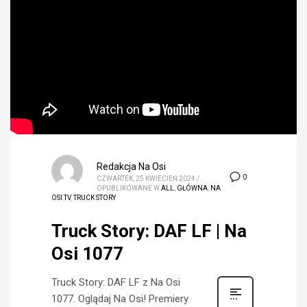
Redakcja Na Osi
0
CZWARTEK, 25 KWIECIEŃ 2024
/
OPUBLIKOWANE W
ALL
,
GŁÓWNA
,
NA
OSI TV
,
TRUCK STORY
Truck Story: DAF LF | Na
Osi 1077
Truck Story: DAF LF z Na Osi
1077. Oglądaj Na Osi! Premiery