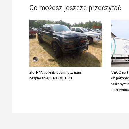
Co możesz jeszcze przeczytać
Zlot RAM, piknik rodzinny „Z nami
IVECO na tr
bezpieczniej” | Na Osi 1041
km pokona
zasilanym b
do zrównow