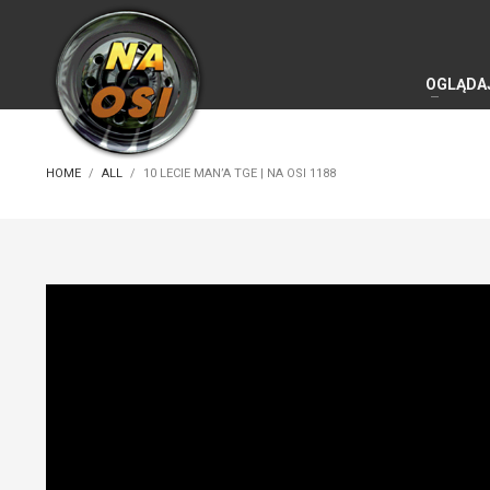
OGLĄDA
HOME
ALL
10 LECIE MAN’A TGE | NA OSI 1188