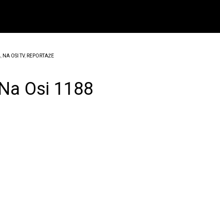
A
,
NA OSI TV
,
REPORTAŻE
 Na Osi 1188