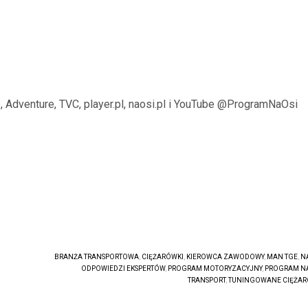
, Adventure, TVC, player.pl, naosi.pl i YouTube @ProgramNaOsi
BRANŻA TRANSPORTOWA
,
CIĘŻARÓWKI
,
KIEROWCA ZAWODOWY
,
MAN TGE
,
NA
ODPOWIEDZI EKSPERTÓW
,
PROGRAM MOTORYZACYJNY
,
PROGRAM NA
TRANSPORT
,
TUNINGOWANE CIĘŻAR