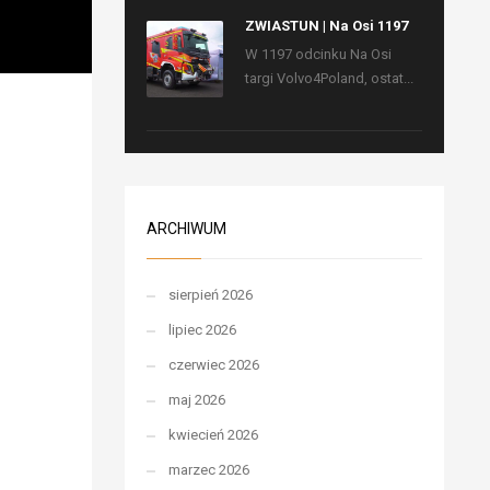
ZWIASTUN | Na Osi 1197
W 1197 odcinku Na Osi
targi Volvo4Poland, ostat...
ARCHIWUM
sierpień 2026
lipiec 2026
czerwiec 2026
maj 2026
kwiecień 2026
marzec 2026