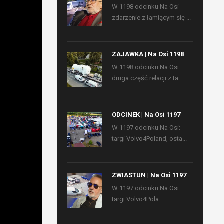
W 1198 odcinku Na Osi
zdarzenie z łamiącym się ...
ZAJAWKA | Na Osi 1198
W 1198 odcinku Na Osi:
druga część relacji z ta...
ODCINEK | Na Osi 1197
W 1197 odcinku Na Osi:
targi Volvo4Poland, osta...
ZWIASTUN | Na Osi 1197
W 1197 odcinku Na Osi: –
targi Volvo4Pola...