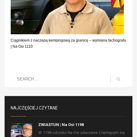
Ciągnikiem z naczepą kempingową za granicę – wymiana tachografu
| Na Osi 1110
NAJCZĘŚCIEJ CZYTANE
ZWIASTUN | Na Osi 1198
W 1198 odcinku Na Osi zdarzenie z łamiącym się