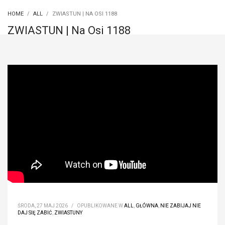
HOME
ALL
ZWIASTUN | NA OSI 1188
ZWIASTUN | Na Osi 1188
ŚRODA, 27 MAJ 2026
/
OPUBLIKOWANE W
ALL
,
GŁÓWNA
,
NIE ZABIJAJ NIE
DAJ SIĘ ZABIĆ
,
ZWIASTUNY