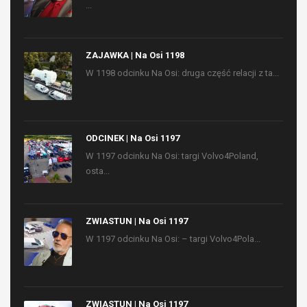
...
ZAJAWKA | Na Osi 1198
W 1198 odcinku Na Osi: druga część relacji z ta...
ODCINEK | Na Osi 1197
W 1197 odcinku Na Osi: targi Volvo4Poland,
osta...
ZWIASTUN | Na Osi 1197
W 1197 odcinku Na Osi: – targi Volvo4Pola...
ZWIASTUN | Na Osi 1197