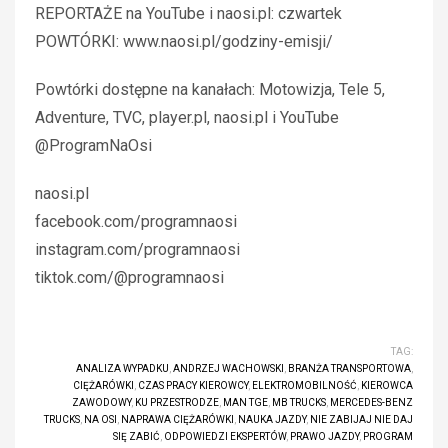
REPORTAŻE na YouTube i naosi.pl: czwartek
POWTÓRKI: www.naosi.pl/godziny-emisji/
Powtórki dostępne na kanałach: Motowizja, Tele 5,
Adventure, TVC, player.pl, naosi.pl i YouTube
@ProgramNaOsi
naosi.pl
facebook.com/programnaosi
instagram.com/programnaosi
tiktok.com/@programnaosi
TAG:
ANALIZA WYPADKU
,
ANDRZEJ WACHOWSKI
,
BRANŻA TRANSPORTOWA
,
CIĘŻARÓWKI
,
CZAS PRACY KIEROWCY
,
ELEKTROMOBILNOŚĆ
,
KIEROWCA
ZAWODOWY
,
KU PRZESTRODZE
,
MAN TGE
,
MB TRUCKS
,
MERCEDES-BENZ
TRUCKS
,
NA OSI
,
NAPRAWA CIĘŻARÓWKI
,
NAUKA JAZDY
,
NIE ZABIJAJ NIE DAJ
SIĘ ZABIĆ
,
ODPOWIEDZI EKSPERTÓW
,
PRAWO JAZDY
,
PROGRAM