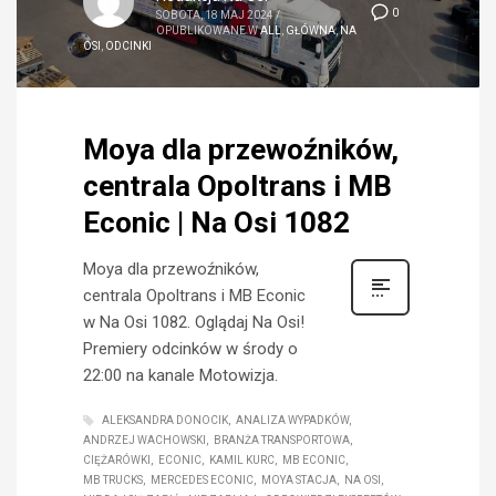
0
SOBOTA, 18 MAJ 2024
/
OPUBLIKOWANE W
ALL
,
GŁÓWNA
,
NA
OSI
,
ODCINKI
Moya dla przewoźników,
centrala Opoltrans i MB
Econic | Na Osi 1082
Moya dla przewoźników,
centrala Opoltrans i MB Econic
w Na Osi 1082. Oglądaj Na Osi!
Premiery odcinków w środy o
22:00 na kanale Motowizja.
ALEKSANDRA DONOCIK
ANALIZA WYPADKÓW
ANDRZEJ WACHOWSKI
BRANŻA TRANSPORTOWA
CIĘŻARÓWKI
ECONIC
KAMIL KURC
MB ECONIC
MB TRUCKS
MERCEDES ECONIC
MOYA STACJA
NA OSI