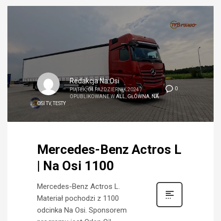
Redakcja Na Osi
0
PIĄTEK, 04 PAŹDZIERNIK 2024
/
OPUBLIKOWANE W
ALL
,
GŁÓWNA
,
NA
OSI TV
,
TESTY
Mercedes-Benz Actros L
| Na Osi 1100
Mercedes-Benz Actros L.
Materiał pochodzi z 1100
odcinka Na Osi. Sponsorem