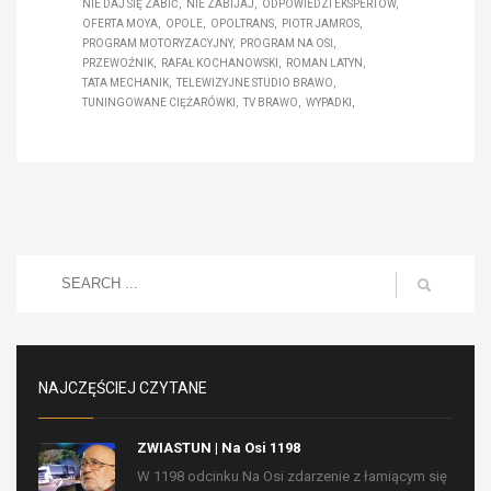
NIE DAJ SIĘ ZABIĆ
NIE ZABIJAJ
ODPOWIEDZI EKSPERTÓW
OFERTA MOYA
OPOLE
OPOLTRANS
PIOTR JAMROS
PROGRAM MOTORYZACYJNY
PROGRAM NA OSI
PRZEWOŹNIK
RAFAŁ KOCHANOWSKI
ROMAN LATYN
TATA MECHANIK
TELEWIZYJNE STUDIO BRAWO
TUNINGOWANE CIĘŻARÓWKI
TV BRAWO
WYPADKI
NAJCZĘŚCIEJ CZYTANE
ZWIASTUN | Na Osi 1198
W 1198 odcinku Na Osi zdarzenie z łamiącym się