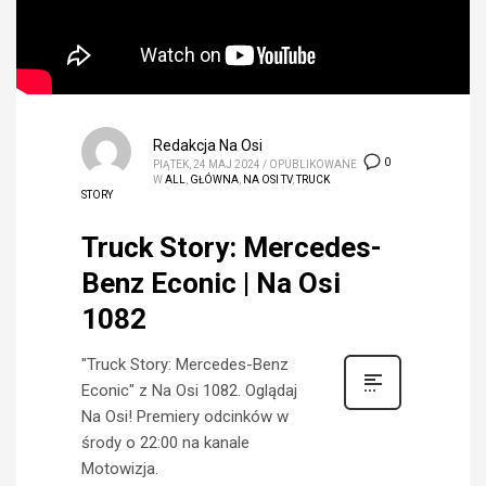
Redakcja Na Osi
0
PIĄTEK, 24 MAJ 2024
/
OPUBLIKOWANE
W
ALL
,
GŁÓWNA
,
NA OSI TV
,
TRUCK
STORY
Truck Story: Mercedes-
Benz Econic | Na Osi
1082
"Truck Story: Mercedes-Benz
Econic" z Na Osi 1082. Oglądaj
Na Osi! Premiery odcinków w
środy o 22:00 na kanale
Motowizja.