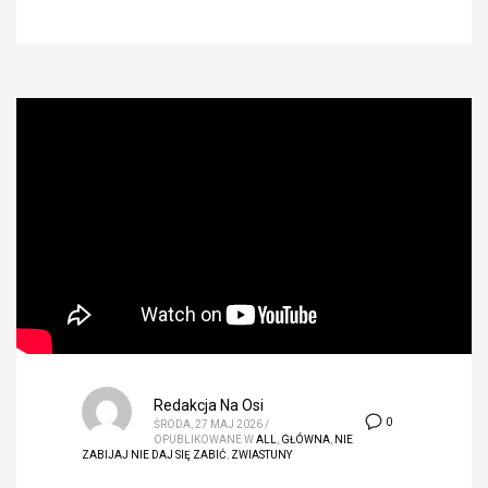
Redakcja Na Osi
0
ŚRODA, 27 MAJ 2026
/
OPUBLIKOWANE W
ALL
,
GŁÓWNA
,
NIE
ZABIJAJ NIE DAJ SIĘ ZABIĆ
,
ZWIASTUNY