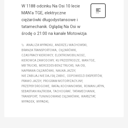
W 1188 odcinku Na Osi 10 lecie
MAN'a TGE, elektryczne
ciężarówki długodystansowe i
tatamechanik. Oglądaj Na Osi w
środę o 21:00 na kanale Motowizja.
ANALIZA WYPADKU
ANDRZEJ WACHOWSKI
BRANŻA TRANSPORTOWA
CIĘŻARÓWKI
CZAS PRACY KIEROWCY
ELEKTROMOBILNOŚĆ
KIEROWCA ZAWODOWY
KU PRZESTRODZE
MAN TGE
MB TRUCKS
MERCEDES-BENZ TRUCKS
NA OSI
NAPRAWA CIĘŻARÓWKI
NAUKA JAZDY
NIE ZABIJAJ NIE DAJ SIĘ ZABIĆ
ODPOWIEDZI EKSPERTÓW
PRAWO JAZDY
PROGRAM MOTORYZACYJNY
PRZEPISY DROGOWE
RAFAŁ KOCHANOWSKI
ROMAN LATYN
SEBASTIAN WĄTROBA
TACHOGRAF
TATAMECHANIK
TRANSPORT
TUNINGOWANE CIĘŻARÓWKI
WARSZTAT
WYPADEK
WYPADKI