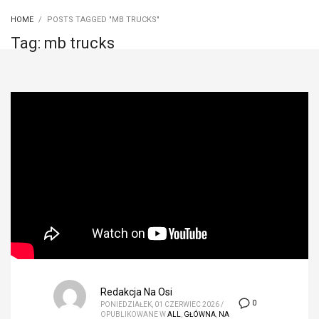
HOME
POSTS TAGGED "MB TRUCKS"
Tag: mb trucks
Redakcja Na Osi
0
PONIEDZIAŁEK, 01 CZERWIEC 2026
/
OPUBLIKOWANE W
ALL
,
GŁÓWNA
,
NA