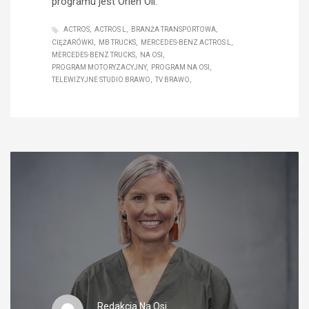
programu jest Orlen Oil.
ACTROS
ACTROS L
BRANŻA TRANSPORTOWA
CIĘŻARÓWKI
MB TRUCKS
MERCEDES-BENZ ACTROS L
MERCEDES-BENZ TRUCKS
NA OSI
PROGRAM MOTORYZACYJNY
PROGRAM NA OSI
TELEWIZYJNE STUDIO BRAWO
TV BRAWO
Redakcja Na Osi