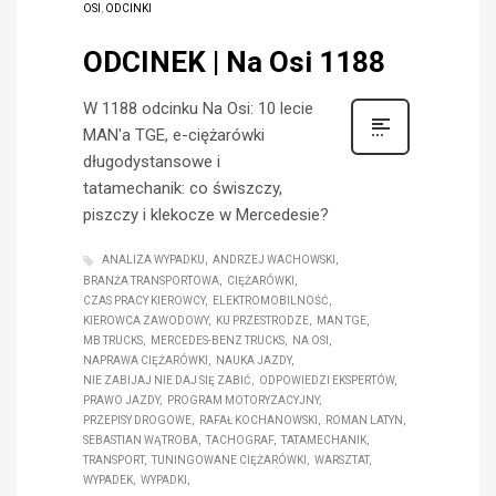
OSI
,
ODCINKI
ODCINEK | Na Osi 1188
W 1188 odcinku Na Osi: 10 lecie
MAN'a TGE, e-ciężarówki
długodystansowe i
tatamechanik: co świszczy,
piszczy i klekocze w Mercedesie?
ANALIZA WYPADKU
ANDRZEJ WACHOWSKI
BRANŻA TRANSPORTOWA
CIĘŻARÓWKI
CZAS PRACY KIEROWCY
ELEKTROMOBILNOŚĆ
KIEROWCA ZAWODOWY
KU PRZESTRODZE
MAN TGE
MB TRUCKS
MERCEDES-BENZ TRUCKS
NA OSI
NAPRAWA CIĘŻARÓWKI
NAUKA JAZDY
NIE ZABIJAJ NIE DAJ SIĘ ZABIĆ
ODPOWIEDZI EKSPERTÓW
PRAWO JAZDY
PROGRAM MOTORYZACYJNY
PRZEPISY DROGOWE
RAFAŁ KOCHANOWSKI
ROMAN LATYN
SEBASTIAN WĄTROBA
TACHOGRAF
TATAMECHANIK
TRANSPORT
TUNINGOWANE CIĘŻARÓWKI
WARSZTAT
WYPADEK
WYPADKI