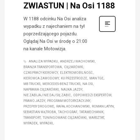
ZWIASTUN | Na Osi 1188
W 1188 odcinku Na Osi analiza
wypadku z najechaniem na tył
poprzedzającego pojazdu.
Oglądaj Na Osi w środę o 21:00
na kanale Motowizja.
ANALIZA WYPADKU
ANDRZEJ WACHOWSKI
BRANŻA TRANSPORTOWA
CIĘŻARÓWKI
CZAS PRACY KIEROWCY
ELEKTROMOBILNOŚĆ
KIEROWCA ZAWODOWY
KU PRZESTRODZE
MAN TGE
MB TRUCKS
MERCEDES-BENZ TRUCKS
NA OSI
NAPRAWA CIĘŻARÓWKI
NAUKA JAZDY
NIE ZABIJAJ NIE DAJ SIĘ ZABIĆ
ODPOWIEDZI EKSPERTÓW
PRAWO JAZDY
PROGRAM MOTORYZACYJNY
PRZEPISY DROGOWE
RAFAŁ KOCHANOWSKI
ROMAN LATYN
SEBASTIAN WĄTROBA
TACHOGRAF
TATAMECHANIK
TRANSPORT
TUNINGOWANE CIĘŻARÓWKI
WARSZTAT
WYPADEK
WYPADKI