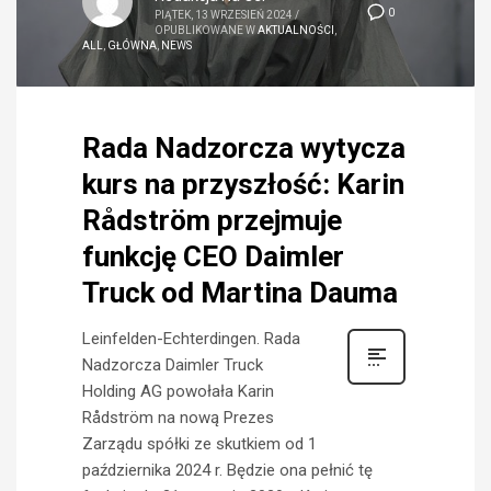
0
PIĄTEK, 13 WRZESIEŃ 2024
/
OPUBLIKOWANE W
AKTUALNOŚCI
,
ALL
,
GŁÓWNA
,
NEWS
Rada Nadzorcza wytycza
kurs na przyszłość: Karin
Rådström przejmuje
funkcję CEO Daimler
Truck od Martina Dauma
Leinfelden-Echterdingen. Rada
Nadzorcza Daimler Truck
Holding AG powołała Karin
Rådström na nową Prezes
Zarządu spółki ze skutkiem od 1
października 2024 r. Będzie ona pełnić tę