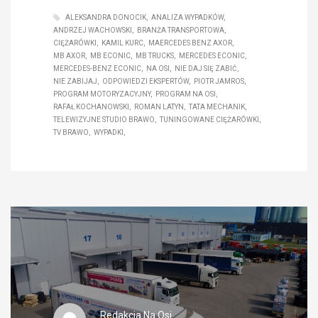
ALEKSANDRA DONOCIK
ANALIZA WYPADKÓW
ANDRZEJ WACHOWSKI
BRANŻA TRANSPORTOWA
CIĘŻARÓWKI
KAMIL KURC
MAERCEDES BENZ AXOR
MB AXOR
MB ECONIC
MB TRUCKS
MERCEDES ECONIC
MERCEDES-BENZ ECONIC
NA OSI
NIE DAJ SIĘ ZABIĆ
NIE ZABIJAJ
ODPOWIEDZI EKSPERTÓW
PIOTR JAMROS
PROGRAM MOTORYZACYJNY
PROGRAM NA OSI
RAFAŁ KOCHANOWSKI
ROMAN LATYN
TATA MECHANIK
TELEWIZYJNE STUDIO BRAWO
TUNINGOWANE CIĘŻARÓWKI
TV BRAWO
WYPADKI
Redakcja Na Osi