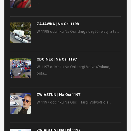
...
ZAJAWKA | Na Osi 1198
W 1198 odcinku Na Osi: druga część relacji z ta...
ODCINEK | Na Osi 1197
W 1197 odcinku Na Osi: targi Volvo4Poland,
osta...
ZWIASTUN | Na Osi 1197
W 1197 odcinku Na Osi: – targi Volvo4Pola...
ZWIASTUN | Na Osi 1197