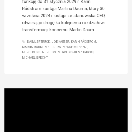
funkcję do 31 stycznia 2029 r. Karin
Rådström zastąpi Martina Dauma, który 30
września 2024 r. ustąpi ze stanowiska CEO,
otwierając drogę ku kolejnemu rozdziałowi
transformacji koncernu. Martin Daum
DAIMLER TRUCK
JOE KAESER
KARIN RÅDSTRÖM
MARTIN DAUM
MB TRUCKS
MERCEDES BENZ
MERCEDES-BEN TRUCKS
MERCEDES-BENZ TRUCKS
MICHAEL BRECHT