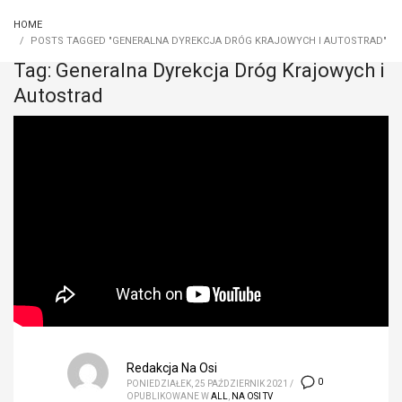
HOME
POSTS TAGGED "GENERALNA DYREKCJA DRÓG KRAJOWYCH I AUTOSTRAD"
Tag: Generalna Dyrekcja Dróg Krajowych i
Autostrad
Redakcja Na Osi
0
PONIEDZIAŁEK, 25 PAŹDZIERNIK 2021
/
OPUBLIKOWANE W
ALL
,
NA OSI TV