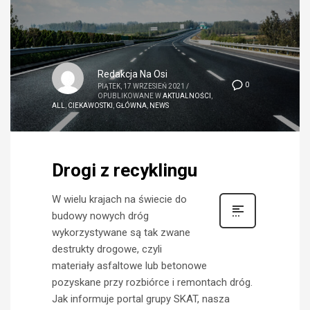
Redakcja Na Osi
0
PIĄTEK, 17 WRZESIEŃ 2021
/
OPUBLIKOWANE W
AKTUALNOŚCI
,
ALL
,
CIEKAWOSTKI
,
GŁÓWNA
,
NEWS
Drogi z recyklingu
W wielu krajach na świecie do
budowy nowych dróg
wykorzystywane są tak zwane
destrukty drogowe, czyli
materiały asfaltowe lub betonowe
pozyskane przy rozbiórce i remontach dróg.
Jak informuje portal grupy SKAT, nasza