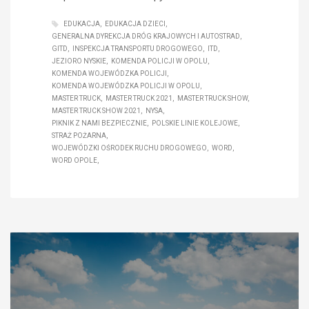
EDUKACJA
EDUKACJA DZIECI
GENERALNA DYREKCJA DRÓG KRAJOWYCH I AUTOSTRAD
GITD
INSPEKCJA TRANSPORTU DROGOWEGO
ITD
JEZIORO NYSKIE
KOMENDA POLICJI W OPOLU
KOMENDA WOJEWÓDZKA POLICJI
KOMENDA WOJEWÓDZKA POLICJI W OPOLU
MASTER TRUCK
MASTER TRUCK 2021
MASTER TRUCK SHOW
MASTER TRUCK SHOW 2021
NYSA
PIKNIK Z NAMI BEZPIECZNIE
POLSKIE LINIE KOLEJOWE
STRAŻ POŻARNA
WOJEWÓDZKI OŚRODEK RUCHU DROGOWEGO
WORD
WORD OPOLE