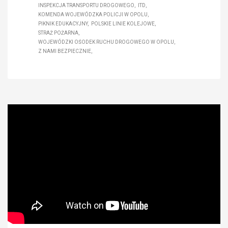
INSPEKCJA TRANSPORTU DROGOWEGO
ITD
KOMENDA WOJEWÓDZKA POLICJI W OPOLU
PIKNIK EDUKACYJNY
POLSKIE LINIE KOLEJOWE
STRAŻ POŻARNA
WOJEWÓDZKI OŚODEK RUCHU DROGOWEGO W OPOLU
Z NAMI BEZPIECZNIE