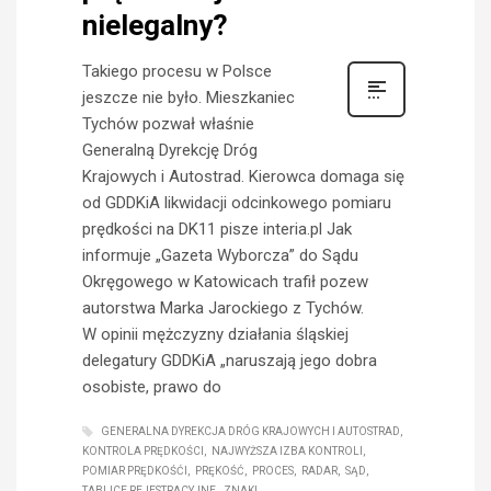
nielegalny?
Takiego procesu w Polsce
jeszcze nie było. Mieszkaniec
Tychów pozwał właśnie
Generalną Dyrekcję Dróg
Krajowych i Autostrad. Kierowca domaga się
od GDDKiA likwidacji odcinkowego pomiaru
prędkości na DK11 pisze interia.pl Jak
informuje „Gazeta Wyborcza” do Sądu
Okręgowego w Katowicach trafił pozew
autorstwa Marka Jarockiego z Tychów.
W opinii mężczyzny działania śląskiej
delegatury GDDKiA „naruszają jego dobra
osobiste, prawo do
GENERALNA DYREKCJA DRÓG KRAJOWYCH I AUTOSTRAD
KONTROLA PRĘDKOŚCI
NAJWYŻSZA IZBA KONTROLI
POMIAR PRĘDKOŚĆI
PRĘKOŚĆ
PROCES
RADAR
SĄD
TABLICE REJESTRACYJNE
ZNAKI