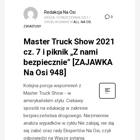
Redakcja Na Osi
0
ŚRODA, 13 PAŹDZIERNIK 2021
/
OPUBLIKOWANE W
ALL
,
NA OSI
,
ZWIASTUNY
Master Truck Show 2021
cz. 7 i piknik „Z nami
bezpiecznie” [ZAJAWKA
Na Osi 948]
Kolejna porcja wspomnień z
Master Truck Show - w
amerykańskim stylu. Ciekawy
sposób na edukację w zakresie
bezpieczeństwa drogowego. Niezmiennie
analiza wypadków w cyklu Nie zabijaj, nie daj
się zabić oraz rady Ekspertów Na Osi, czyli
odpowiedzi na Wasze pytania.