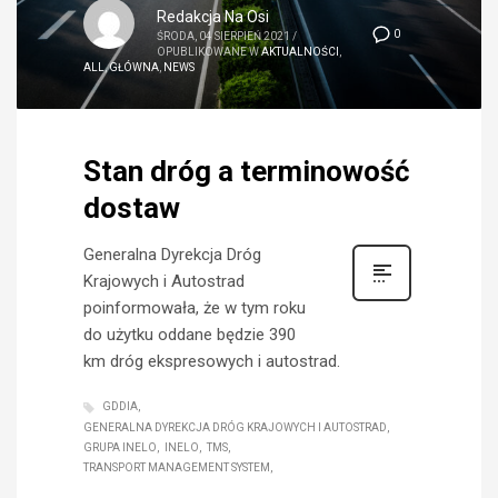
Redakcja Na Osi
0
ŚRODA, 04 SIERPIEŃ 2021
/
OPUBLIKOWANE W
AKTUALNOŚCI
,
ALL
,
GŁÓWNA
,
NEWS
Stan dróg a terminowość
dostaw
Generalna Dyrekcja Dróg
Krajowych i Autostrad
poinformowała, że w tym roku
do użytku oddane będzie 390
km dróg ekspresowych i autostrad.
GDDIA
GENERALNA DYREKCJA DRÓG KRAJOWYCH I AUTOSTRAD
GRUPA INELO
INELO
TMS
TRANSPORT MANAGEMENT SYSTEM