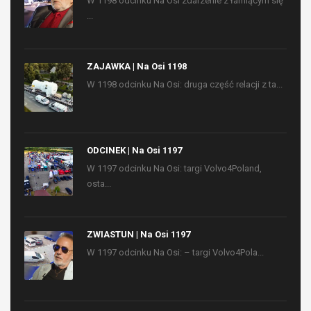
W 1198 odcinku Na Osi zdarzenie z łamiącym się
...
ZAJAWKA | Na Osi 1198
W 1198 odcinku Na Osi: druga część relacji z ta...
ODCINEK | Na Osi 1197
W 1197 odcinku Na Osi: targi Volvo4Poland,
osta...
ZWIASTUN | Na Osi 1197
W 1197 odcinku Na Osi: – targi Volvo4Pola...