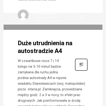
Redakcja Na Osi
0
ŚRODA, 06 LUTY 2019
/
OPUBLIKOWANE W
ALL
Duże utrudnienia na
autostradzie A4
W czwartkowe noce 7 i 14
lutego na 5-10 minut będzie
zamykana dla ruchu jedna
jezdnia autostrady A4 w rejonie
wiaduktu Stanisławicach (woj. małopolskie)
pisze interia.pl. Zamknięcia, przewidziane
między godz. 2 a 3 w nocy, to efekt prac
drogowych. Jak poinformowała w środę