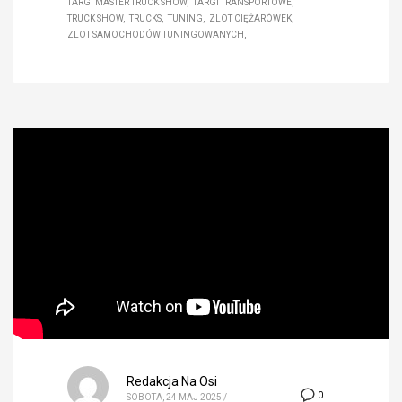
TARGI MASTER TRUCK SHOW
TARGI TRANSPORTOWE
TRUCK SHOW
TRUCKS
TUNING
ZLOT CIĘŻARÓWEK
ZLOT SAMOCHODÓW TUNINGOWANYCH
Redakcja Na Osi
0
SOBOTA, 24 MAJ 2025
/