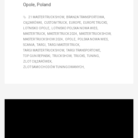
Opole, Poland
21 MASTER TRUCK SHOW
BRANŻA TRANSPORTOWA
CIĘŻARÓWKI
CUSTOM TRUCK
EUROPE
EUROPE TRUCKS
LOTNISKO OPOLE
LOTNISKO POLSKA NOWA WIEŚ
MASTER TRUCK
MASTER TRUCK 2024
MASTER TRUCK SHOW
MASTER TRUCK SHOW 2024
OPOLE
POLSKA NOWA WIEŚ
SCANIA
TARGI
TARGI MASTER TRUCK
TARGI MASTER TRUCK SHOW
TARGI TRANSPORTOWE
TOP GUN REPIŃSKI
TRUCK SHOW
TRUCKS
TUNING
ZLOT CIĘŻARÓWEK
ZLOT SAMOCHODÓW TUNINGOWANYCH