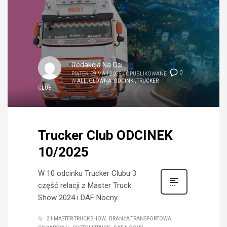
Redakcja Na Osi
0
PIĄTEK, 09 MAJ 2025
/
OPUBLIKOWANE
W
ALL
,
GŁÓWNA
,
ODCINKI
,
TRUCKER
CLUB
Trucker Club ODCINEK
10/2025
W 10 odcinku Trucker Clubu 3
część relacji z Master Truck
Show 2024 i DAF Nocny.
21 MASTER TRUCK SHOW
BRANŻA TRANSPORTOWA