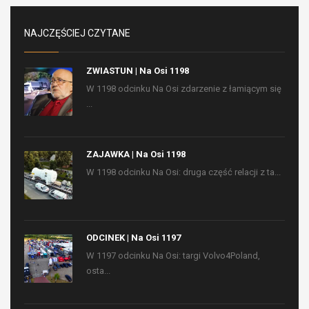
NAJCZĘŚCIEJ CZYTANE
ZWIASTUN | Na Osi 1198
W 1198 odcinku Na Osi zdarzenie z łamiącym się
...
ZAJAWKA | Na Osi 1198
W 1198 odcinku Na Osi: druga część relacji z ta...
ODCINEK | Na Osi 1197
W 1197 odcinku Na Osi: targi Volvo4Poland,
osta...