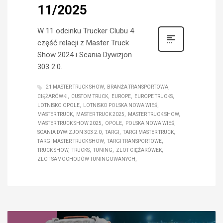
11/2025
W 11 odcinku Trucker Clubu 4
część relacji z Master Truck
Show 2024 i Scania Dywizjon
303 2.0.
21 MASTER TRUCK SHOW
BRANŻA TRANSPORTOWA
CIĘŻARÓWKI
CUSTOM TRUCK
EUROPE
EUROPE TRUCKS
LOTNISKO OPOLE
LOTNISKO POLSKA NOWA WIEŚ
MASTER TRUCK
MASTER TRUCK 2025
MASTER TRUCK SHOW
MASTER TRUCK SHOW 2025
OPOLE
POLSKA NOWA WIEŚ
SCANIA DYWIZJON 303 2.0
TARGI
TARGI MASTER TRUCK
TARGI MASTER TRUCK SHOW
TARGI TRANSPORTOWE
TRUCK SHOW
TRUCKS
TUNING
ZLOT CIĘŻARÓWEK
ZLOT SAMOCHODÓW TUNINGOWANYCH