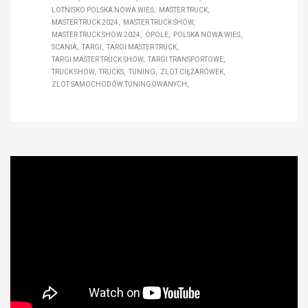
LOTNISKO POLSKA NOWA WIEŚ
MASTER TRUCK
MASTER TRUCK 2024
MASTER TRUCK SHOW
MASTER TRUCK SHOW 2024
OPOLE
POLSKA NOWA WIEŚ
SCANIA
TARGI
TARGI MASTER TRUCK
TARGI MASTER TRUCK SHOW
TARGI TRANSPORTOWE
TRUCK SHOW
TRUCKS
TUNING
ZLOT CIĘŻARÓWEK
ZLOT SAMOCHODÓW TUNINGOWANYCH