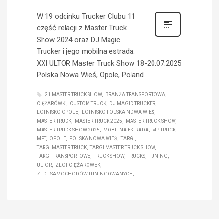
W 19 odcinku Trucker Clubu 11
część relacji z Master Truck
Show 2024 oraz DJ Magic
Trucker i jego mobilna estrada.
XXI ULTOR Master Truck Show 18-20.07.2025
Polska Nowa Wieś, Opole, Poland
21 MASTER TRUCK SHOW
BRANŻA TRANSPORTOWA
CIĘŻARÓWKI
CUSTOM TRUCK
DJ MAGIC TRUCKER
LOTNISKO OPOLE
LOTNISKO POLSKA NOWA WIEŚ
MASTER TRUCK
MASTER TRUCK 2025
MASTER TRUCK SHOW
MASTER TRUCK SHOW 2025
MOBILNA ESTRADA
MP TRUCK
MPT
OPOLE
POLSKA NOWA WIEŚ
TARGI
TARGI MASTER TRUCK
TARGI MASTER TRUCK SHOW
TARGI TRANSPORTOWE
TRUCK SHOW
TRUCKS
TUNING
ULTOR
ZLOT CIĘŻARÓWEK
ZLOT SAMOCHODÓW TUNINGOWANYCH