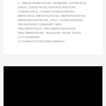
BRANŻA TRANSPORTOWA
CIĘŻARÓWKI
CUSTOM TRUCK
EUROPE
EUROPE TRUCKS
KIEROWCA ZAWODOWY
LOTNISKO OPOLE
LOTNISKO POLSKA NOWA WIEŚ
MASTER TRUCK
MASTER TRUCK 2024
MASTER TRUCK SHOW
MASTER TRUCK SHOW 2024
OPOLE
POLSKA NOWA WIEŚ
PRACA KIEROWCY
SCANIA MPT
TARGI
TARGI MASTER TRUCK
TARGI MASTER TRUCK SHOW
TARGI TRANSPORTOWE
TRUCK SHOW
TRUCKS
TUNING
ZLOT CIĘŻARÓWEK
ZLOT SAMOCHODÓW TUNINGOWANYCH