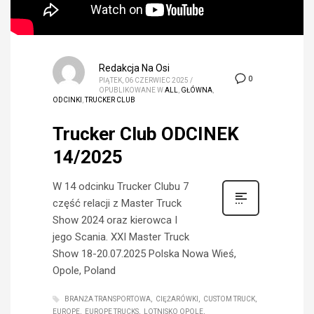
Redakcja Na Osi
0
PIĄTEK, 06 CZERWIEC 2025
/
OPUBLIKOWANE W
ALL
,
GŁÓWNA
,
ODCINKI
,
TRUCKER CLUB
Trucker Club ODCINEK
14/2025
W 14 odcinku Trucker Clubu 7
część relacji z Master Truck
Show 2024 oraz kierowca I
jego Scania. XXI Master Truck
Show 18-20.07.2025 Polska Nowa Wieś,
Opole, Poland
BRANŻA TRANSPORTOWA
CIĘŻARÓWKI
CUSTOM TRUCK
EUROPE
EUROPE TRUCKS
LOTNISKO OPOLE