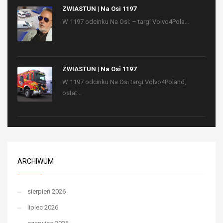
ZWIASTUN | Na Osi 1197
W 1197 odcinku Na Osi: – targi Volvo4Pola...
ZWIASTUN | Na Osi 1197
W 1197 odcinku Na Osi targi Volvo4Poland,
ostat...
ARCHIWUM
sierpień 2026
lipiec 2026