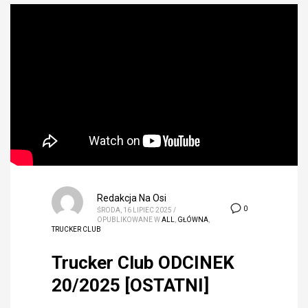
Redakcja Na Osi
0
ŚRODA, 16 LIPIEC 2025
/
OPUBLIKOWANE W
ALL
,
GŁÓWNA
,
TRUCKER CLUB
Trucker Club ODCINEK
20/2025 [OSTATNI]