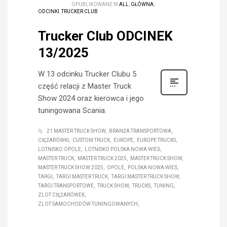
OPUBLIKOWANE W
ALL
,
GŁÓWNA
,
ODCINKI
,
TRUCKER CLUB
Trucker Club ODCINEK
13/2025
W 13 odcinku Trucker Clubu 5
część relacji z Master Truck
Show 2024 oraz kierowca i jego
tuningowana Scania.
21 MASTER TRUCK SHOW
BRANŻA TRANSPORTOWA
CIĘŻARÓWKI
CUSTOM TRUCK
EUROPE
EUROPE TRUCKS
LOTNISKO OPOLE
LOTNISKO POLSKA NOWA WIEŚ
MASTER TRUCK
MASTER TRUCK 2025
MASTER TRUCK SHOW
MASTER TRUCK SHOW 2025
OPOLE
POLSKA NOWA WIEŚ
TARGI
TARGI MASTER TRUCK
TARGI MASTER TRUCK SHOW
TARGI TRANSPORTOWE
TRUCK SHOW
TRUCKS
TUNING
ZLOT CIĘŻARÓWEK
ZLOT SAMOCHODÓW TUNINGOWANYCH