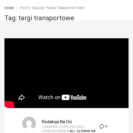
HOME
POSTS TAGGED "TARGI TRANSPORTOWE"
Tag: targi transportowe
Redakcja Na Osi
0
CZWARTEK, 22 STYCZEŃ 2026
/
OPUBLIKOWANE W
ALL
,
GŁÓWNA
,
NA