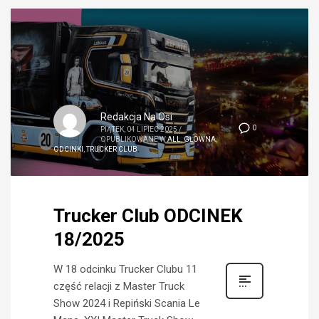
Redakcja Na Osi
0
PIĄTEK, 04 LIPIEC 2025
/
OPUBLIKOWANE W
ALL
,
GŁÓWNA
,
ODCINKI
,
TRUCKER CLUB
Trucker Club ODCINEK
18/2025
W 18 odcinku Trucker Clubu 11
część relacji z Master Truck
Show 2024 i Repiński Scania Le