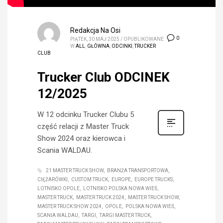
Redakcja Na Osi
0
PIĄTEK, 30 MAJ 2025
/
OPUBLIKOWANE
W
ALL
,
GŁÓWNA
,
ODCINKI
,
TRUCKER
CLUB
Trucker Club ODCINEK
12/2025
W 12 odcinku Trucker Clubu 5
część relacji z Master Truck
Show 2024 oraz kierowca i
Scania WALDAU.
21 MASTER TRUCK SHOW
BRANŻA TRANSPORTOWA
CIĘŻARÓWKI
CUSTOM TRUCK
EUROPE
EUROPE TRUCKS
LOTNISKO OPOLE
LOTNISKO POLSKA NOWA WIEŚ
MASTER TRUCK
MASTER TRUCK 2024
MASTER TRUCK SHOW
MASTER TRUCK SHOW 2024
OPOLE
POLSKA NOWA WIEŚ
SCANIA WALDAU
TARGI
TARGI MASTER TRUCK