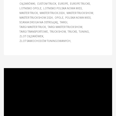
CIĘŻARÓWKI
CUSTOM TRUCK
EUROPE
EUROPE TRUCKS
LOTNISKO OPOLE
LOTNISKO POLSKA NOWA WIEŚ
MASTER TRUCK
MASTER TRUCK 2024
MASTER TRUCK SHOW
MASTER TRUCK SHOW 2024
OPOLE
POLSKA NOWA WIEŚ
SCANIA DROGA NA OSTROŁĘKĘ
TARGI
TARGI MASTER TRUCK
TARGI MASTER TRUCK SHOW
TARGI TRANSPORTOWE
TRUCK SHOW
TRUCKS
TUNING
ZLOT CIĘŻARÓWEK
ZLOT SAMOCHODÓW TUNINGOWANYCH