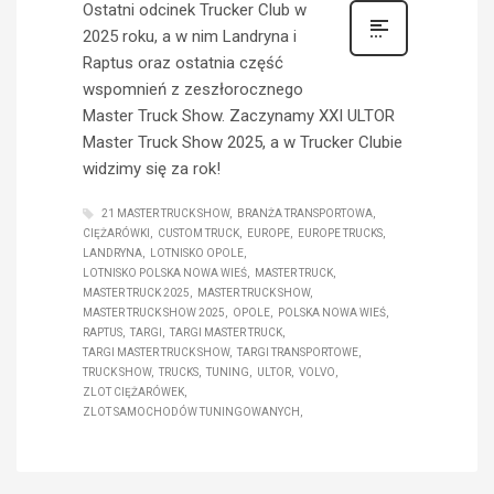
Ostatni odcinek Trucker Club w
2025 roku, a w nim Landryna i
Raptus oraz ostatnia część
wspomnień z zeszłorocznego
Master Truck Show. Zaczynamy XXI ULTOR
Master Truck Show 2025, a w Trucker Clubie
widzimy się za rok!
21 MASTER TRUCK SHOW
BRANŻA TRANSPORTOWA
CIĘŻARÓWKI
CUSTOM TRUCK
EUROPE
EUROPE TRUCKS
LANDRYNA
LOTNISKO OPOLE
LOTNISKO POLSKA NOWA WIEŚ
MASTER TRUCK
MASTER TRUCK 2025
MASTER TRUCK SHOW
MASTER TRUCK SHOW 2025
OPOLE
POLSKA NOWA WIEŚ
RAPTUS
TARGI
TARGI MASTER TRUCK
TARGI MASTER TRUCK SHOW
TARGI TRANSPORTOWE
TRUCK SHOW
TRUCKS
TUNING
ULTOR
VOLVO
ZLOT CIĘŻARÓWEK
ZLOT SAMOCHODÓW TUNINGOWANYCH