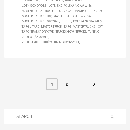
CIĘŻARÓWKI
CUSTOM TRUCK
DAF NOCNY
LOTNISKO OPOLE
LOTNISKO POLSKA NOWA WIEŚ
MASTER TRUCK
MASTER TRUCK 2024
MASTER TRUCK 2025
MASTER TRUCK SHOW
MASTER TRUCK SHOW 2024
MASTER TRUCK SHOW 2025
OPOLE
POLSKA NOWA WIEŚ
TARGI
TARGI MASTER TRUCK
TARGI MASTER TRUCK SHOW
TARGI TRANSPORTOWE
TRUCK SHOW
TRUCKS
TUNING
ZLOT CIĘŻARÓWEK
ZLOT SAMOCHODÓW TUNINGOWANYCH
2
1