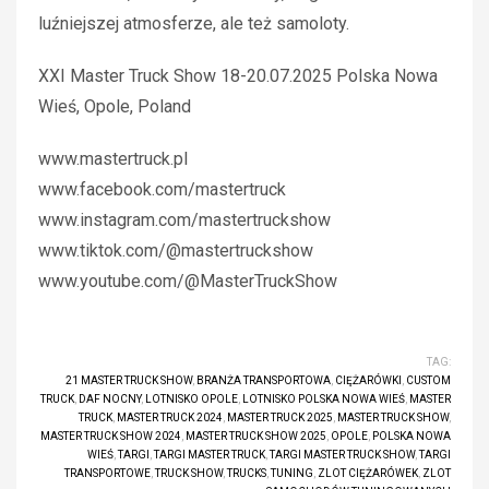
luźniejszej atmosferze, ale też samoloty.
XXI Master Truck Show 18-20.07.2025 Polska Nowa
Wieś, Opole, Poland
www.mastertruck.pl
www.facebook.com/mastertruck
www.instagram.com/mastertruckshow
www.tiktok.com/@mastertruckshow
www.youtube.com/@MasterTruckShow
TAG:
21 MASTER TRUCK SHOW
,
BRANŻA TRANSPORTOWA
,
CIĘŻARÓWKI
,
CUSTOM
TRUCK
,
DAF NOCNY
,
LOTNISKO OPOLE
,
LOTNISKO POLSKA NOWA WIEŚ
,
MASTER
TRUCK
,
MASTER TRUCK 2024
,
MASTER TRUCK 2025
,
MASTER TRUCK SHOW
,
MASTER TRUCK SHOW 2024
,
MASTER TRUCK SHOW 2025
,
OPOLE
,
POLSKA NOWA
WIEŚ
,
TARGI
,
TARGI MASTER TRUCK
,
TARGI MASTER TRUCK SHOW
,
TARGI
TRANSPORTOWE
,
TRUCK SHOW
,
TRUCKS
,
TUNING
,
ZLOT CIĘŻARÓWEK
,
ZLOT