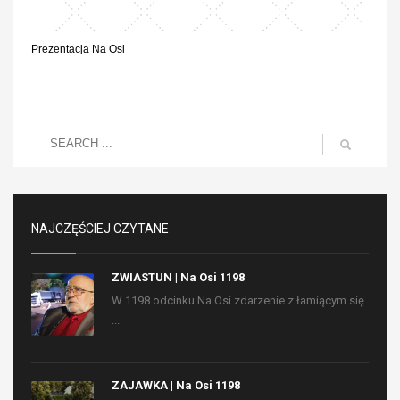
Prezentacja Na Osi
NAJCZĘŚCIEJ CZYTANE
ZWIASTUN | Na Osi 1198
W 1198 odcinku Na Osi zdarzenie z łamiącym się
...
ZAJAWKA | Na Osi 1198