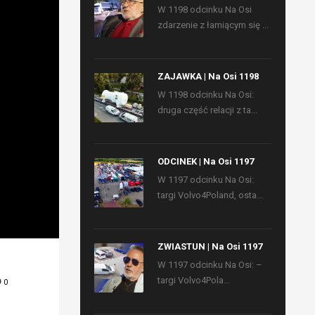
W 1198 odcinku Na Osi
zdarzenie z łamiącym się ...
ZAJAWKA | Na Osi 1198
W 1198 odcinku Na Osi:
druga część relacji z ta...
ODCINEK | Na Osi 1197
W 1197 odcinku Na Osi:
targi Volvo4Poland, osta...
ZWIASTUN | Na Osi 1197
W 1197 odcinku Na Osi: –
targi Volvo4Pola...
0