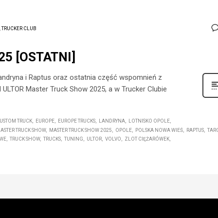
,
TRUCKER CLUB
25 [OSTATNI]
Landryna i Raptus oraz ostatnia część wspomnień z
ULTOR Master Truck Show 2025, a w Trucker Clubie
USTOM TRUCK
EUROPE
EUROPE TRUCKS
LANDRYNA
LOTNISKO OPOLE
ASTER TRUCK SHOW
MASTER TRUCK SHOW 2025
OPOLE
POLSKA NOWA WIEŚ
RAPTUS
TAR
OWE
TRUCK SHOW
TRUCKS
TUNING
ULTOR
VOLVO
ZLOT CIĘŻARÓWEK