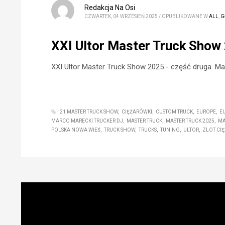
Redakcja Na Osi
CZWARTEK, 04 WRZESIEŃ 2025
/
OPUBLIKOWANE W
ALL
,
G
XXI Ultor Master Truck Show 
XXI Ultor Master Truck Show 2025 - część druga. Mat
21 MASTER TRUCK SHOW
CIĘŻARÓWKI
CUSTOM TRUCK
EUROPE
E
MARCO MARECKI TRUCKER DJ
MASTER TRUCK
MASTER TRUCK 2025
MA
POLSKA NOWA WIEŚ
TRUCK SHOW
TRUCKS
TUNING
ULTOR
ZLOT CI