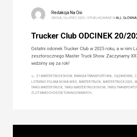
Redakcja Na Osi
ŚRODA, 16 LIPIEC 2025
/
OPUBLIKOWANE W
ALL
,
GŁÓWNA
Trucker Club ODCINEK 20/20
Ostatni odcinek Trucker Club w 2025 roku, a w nim 
zeszłorocznego Master Truck Show. Zaczynamy XXI 
widzimy się za rok!
21 MASTER TRUCK SHOW
BRANŻA TRANSPORTOWA
CIĘŻARÓWKI
C
LOTNISKO POLSKA NOWA WIEŚ
MASTER TRUCK
MASTER TRUCK 2025
M
TARGI MASTER TRUCK
TARGI MASTER TRUCK SHOW
TARGI TRANSPORT
ZLOT SAMOCHODÓW TUNINGOWANYCH