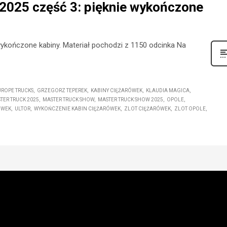
 2025 część 3: pięknie wykończone
wykończone kabiny. Materiał pochodzi z 1150 odcinka Na
UROPE TRUCKS
GRZEGORZ TEPEREK
KABINY CIĘŻARÓWEK
KLAUDIA MAGICA
TER TRUCK 2025
MASTER TRUCK SHOW
MASTER TRUCK SHOW 2025
OPOLE
ÓWEK
ULTOR
WYKOŃCZENIE KABIN CIĘŻARÓWEK
ZLOT CIĘŻARÓWEK
ZLOT OPOLE