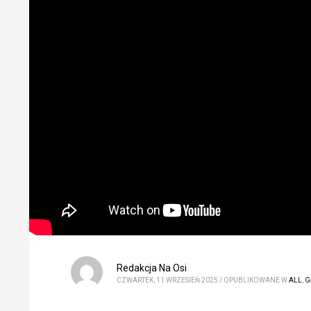
Redakcja Na Osi
CZWARTEK, 11 WRZESIEŃ 2025
/
OPUBLIKOWANE W
ALL
,
G