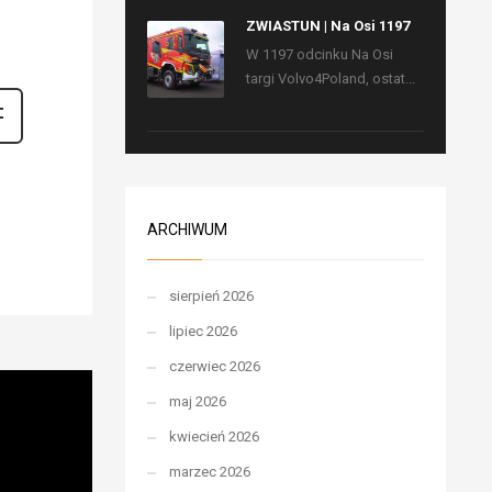
ZWIASTUN | Na Osi 1197
W 1197 odcinku Na Osi
targi Volvo4Poland, ostat...
ARCHIWUM
sierpień 2026
lipiec 2026
czerwiec 2026
maj 2026
kwiecień 2026
marzec 2026