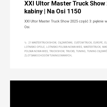
XXI Ultor Master Truck Show
kabiny | Na Osi 1150
XXI Ultor Master Truck Show 2025 część 3: pięknie 
Osi.
21 MASTER TRUCK SHOW
CIĘŻARÓWKI
CUSTOM TRUCK
EUROPE
E
LOTNISKO OPOLE
LOTNISKO POLSKA NOWA WIEŚ
MASTER TRUCK
MAS
POLSKA NOWA WIEŚ
TRUCK SHOW
TRUCKS
TUNING
TUNING CIĘŻAR
ZLOT SAMOCHODÓW TUNINGOWANYCH