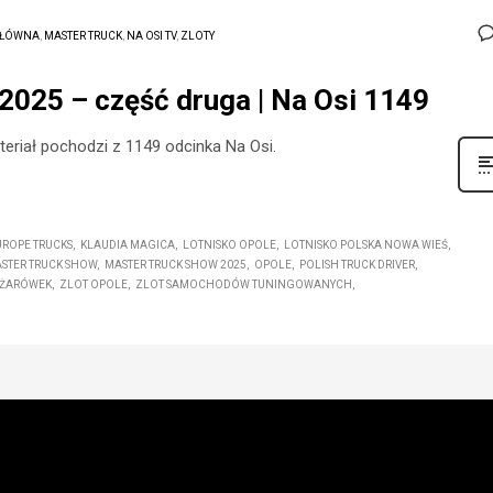
ŁÓWNA
,
MASTER TRUCK
,
NA OSI TV
,
ZLOTY
2025 – część druga | Na Osi 1149
eriał pochodzi z 1149 odcinka Na Osi.
UROPE TRUCKS
KLAUDIA MAGICA
LOTNISKO OPOLE
LOTNISKO POLSKA NOWA WIEŚ
STER TRUCK SHOW
MASTER TRUCK SHOW 2025
OPOLE
POLISH TRUCK DRIVER
ĘŻARÓWEK
ZLOT OPOLE
ZLOT SAMOCHODÓW TUNINGOWANYCH