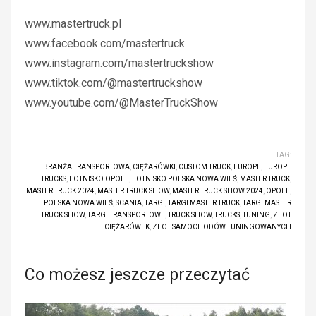
www.mastertruck.pl
www.facebook.com/mastertruck
www.instagram.com/mastertruckshow
www.tiktok.com/@mastertruckshow
www.youtube.com/@MasterTruckShow
TAG:
BRANŻA TRANSPORTOWA
,
CIĘŻARÓWKI
,
CUSTOM TRUCK
,
EUROPE
,
EUROPE
TRUCKS
,
LOTNISKO OPOLE
,
LOTNISKO POLSKA NOWA WIEŚ
,
MASTER TRUCK
,
MASTER TRUCK 2024
,
MASTER TRUCK SHOW
,
MASTER TRUCK SHOW 2024
,
OPOLE
,
POLSKA NOWA WIEŚ
,
SCANIA
,
TARGI
,
TARGI MASTER TRUCK
,
TARGI MASTER
TRUCK SHOW
,
TARGI TRANSPORTOWE
,
TRUCK SHOW
,
TRUCKS
,
TUNING
,
ZLOT
CIĘŻARÓWEK
,
ZLOT SAMOCHODÓW TUNINGOWANYCH
Co możesz jeszcze przeczytać