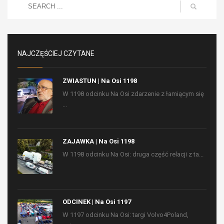
NAJCZĘŚCIEJ CZYTANE
ZWIASTUN | Na Osi 1198
W 1198 odcinku Na Osi zdarzenie z łamiącym się
...
ZAJAWKA | Na Osi 1198
W 1198 odcinku Na Osi: druga część relacji z ta...
ODCINEK | Na Osi 1197
W 1197 odcinku Na Osi: targi Volvo4Poland,