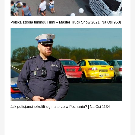
Polska szkoła tuningu i inni – Master Truck Show 2021 [Na Osi 953]
Jak policjanci szkolili się na torze w Poznaniu? | Na Osi 1134