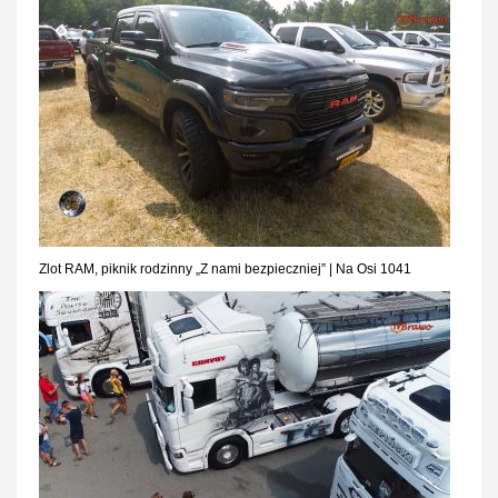
Zlot RAM, piknik rodzinny „Z nami bezpieczniej” | Na Osi 1041