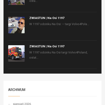
osta...
ZWIASTUN | Na Osi 1197
W 1197 odcinku Na Osi: – targi Volvo4Pola...
ZWIASTUN | Na Osi 1197
W 1197 odcinku Na Osi targi Volvo4Poland,
ostat...
ARCHIWUM
sierpień 2026