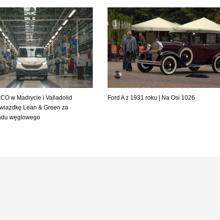
CO w Madrycie i Valladolid
Ford A z 1931 roku | Na Osi 1026
gwiazdkę Lean & Green za
ladu węglowego