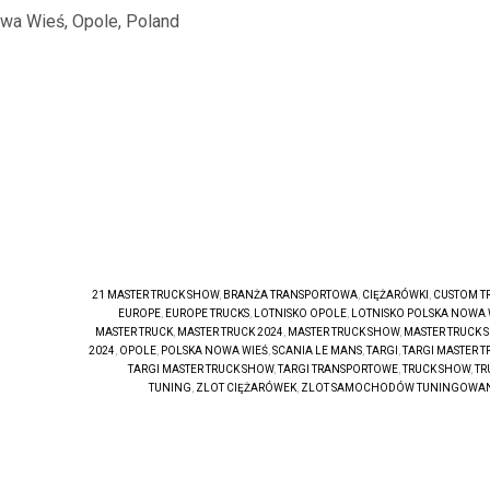
wa Wieś, Opole, Poland
21 MASTER TRUCK SHOW
,
BRANŻA TRANSPORTOWA
,
CIĘŻARÓWKI
,
CUSTOM T
EUROPE
,
EUROPE TRUCKS
,
LOTNISKO OPOLE
,
LOTNISKO POLSKA NOWA 
MASTER TRUCK
,
MASTER TRUCK 2024
,
MASTER TRUCK SHOW
,
MASTER TRUCK 
2024
,
OPOLE
,
POLSKA NOWA WIEŚ
,
SCANIA LE MANS
,
TARGI
,
TARGI MASTER T
TARGI MASTER TRUCK SHOW
,
TARGI TRANSPORTOWE
,
TRUCK SHOW
,
TR
TUNING
,
ZLOT CIĘŻARÓWEK
,
ZLOT SAMOCHODÓW TUNINGOWA