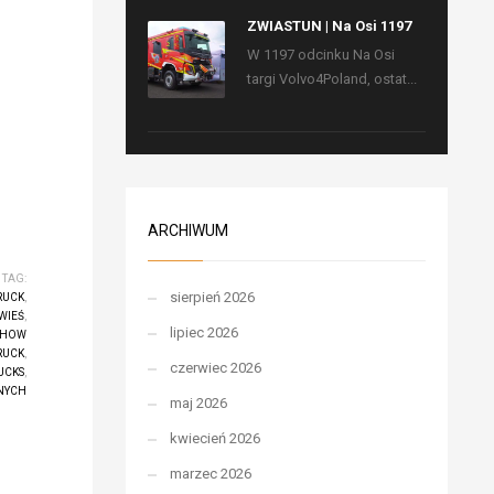
ZWIASTUN | Na Osi 1197
W 1197 odcinku Na Osi
targi Volvo4Poland, ostat...
ARCHIWUM
TAG:
sierpień 2026
RUCK
,
WIEŚ
,
lipiec 2026
SHOW
RUCK
,
czerwiec 2026
UCKS
,
NYCH
maj 2026
kwiecień 2026
marzec 2026