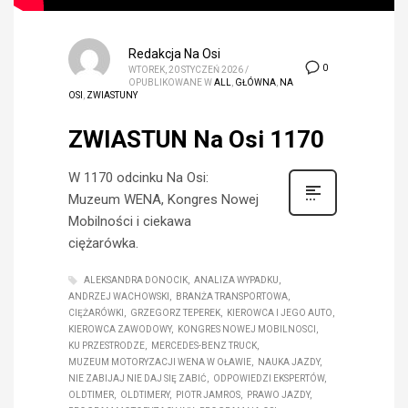
Redakcja Na Osi
0
WTOREK, 20 STYCZEŃ 2026
/
OPUBLIKOWANE W
ALL
,
GŁÓWNA
,
NA
OSI
,
ZWIASTUNY
ZWIASTUN Na Osi 1170
W 1170 odcinku Na Osi:
Muzeum WENA, Kongres Nowej
Mobilności i ciekawa
ciężarówka.
ALEKSANDRA DONOCIK
ANALIZA WYPADKU
ANDRZEJ WACHOWSKI
BRANŻA TRANSPORTOWA
CIĘŻARÓWKI
GRZEGORZ TEPEREK
KIEROWCA I JEGO AUTO
KIEROWCA ZAWODOWY
KONGRES NOWEJ MOBILNOSCI
KU PRZESTRODZE
MERCEDES-BENZ TRUCK
MUZEUM MOTORYZACJI WENA W OŁAWIE
NAUKA JAZDY
NIE ZABIJAJ NIE DAJ SIĘ ZABIĆ
ODPOWIEDZI EKSPERTÓW
OLDTIMER
OLDTIMERY
PIOTR JAMROS
PRAWO JAZDY