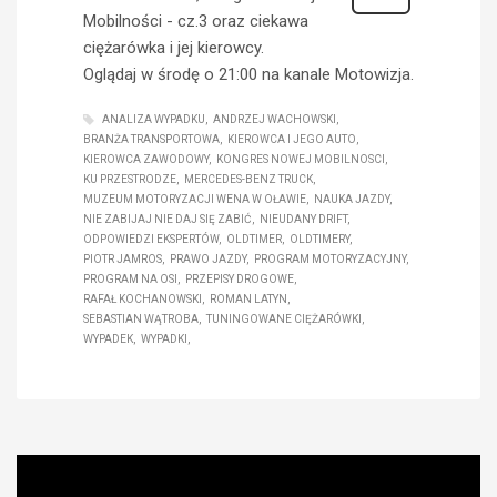
Mobilności - cz.3 oraz ciekawa
ciężarówka i jej kierowcy.
Oglądaj w środę o 21:00 na kanale Motowizja.
ANALIZA WYPADKU
ANDRZEJ WACHOWSKI
BRANŻA TRANSPORTOWA
KIEROWCA I JEGO AUTO
KIEROWCA ZAWODOWY
KONGRES NOWEJ MOBILNOSCI
KU PRZESTRODZE
MERCEDES-BENZ TRUCK
MUZEUM MOTORYZACJI WENA W OŁAWIE
NAUKA JAZDY
NIE ZABIJAJ NIE DAJ SIĘ ZABIĆ
NIEUDANY DRIFT
ODPOWIEDZI EKSPERTÓW
OLDTIMER
OLDTIMERY
PIOTR JAMROS
PRAWO JAZDY
PROGRAM MOTORYZACYJNY
PROGRAM NA OSI
PRZEPISY DROGOWE
RAFAŁ KOCHANOWSKI
ROMAN LATYN
SEBASTIAN WĄTROBA
TUNINGOWANE CIĘŻARÓWKI
WYPADEK
WYPADKI