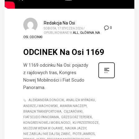
Redakcja Na Osi
0
SOBOTA, 17 STYCZEŃ 2026
/
OPUBLIKOWANE W
ALL
,
GŁÓWNA
,
NA
OSI
,
ODCINKI
ODCINEK Na Osi 1169
W 1169 odcinku Na Osi: pojazdy
z rajdowych tras, Kongres
Nowej Mobilności i Fiat Scudo
Panorama.
ALEKSANDRA DONOCIK
ANALIZA WYPADKU
ANDRZEJ WACHOWSKI
AWARIA NACZEPY
BRANŻA TRANSPORTOWA
CIĘŻARÓWKI
FIAT SCUDO PANORAMA
GRZEGORZ TEPEREK
KONGRES NOWEJ MOBILNOSCI
KU PRZESTRODZE
MUZEUM WENA W OŁAWIE
NAUKA JAZDY
NIE ZABIJAJ NIE DAJ SIĘ ZABIĆ
PIOTR JAMROS