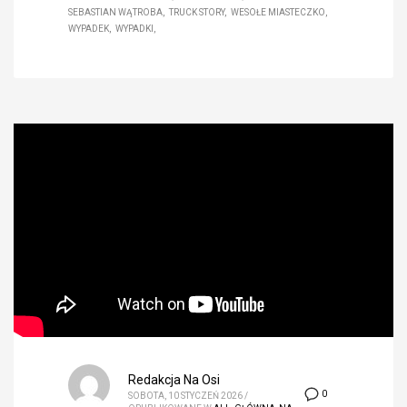
SEBASTIAN WĄTROBA
TRUCK STORY
WESOŁE MIASTECZKO
WYPADEK
WYPADKI
Redakcja Na Osi
0
SOBOTA, 10 STYCZEŃ 2026
/