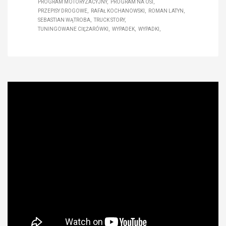
PROGRAM MOTORYZACYJNY
PROGRAM NA OSI
PRZEPISY DROGOWE
RAFAŁ KOCHANOWSKI
ROMAN LATYN
SEBASTIAN WĄTROBA
TRUCK STORY
TUNINGOWANE CIĘŻARÓWKI
WYPADEK
WYPADKI