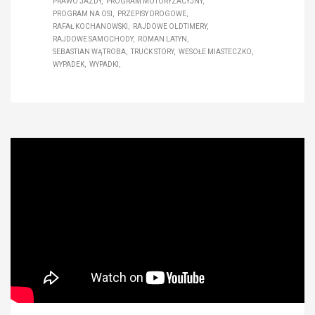
PRAWO JAZDY
PROGRAM MOTORYZACYJNY
PROGRAM NA OSI
PRZEPISY DROGOWE
RAFAŁ KOCHANOWSKI
RAJDOWE OLDTIMERY
RAJDOWE SAMOCHODY
ROMAN LATYN
SEBASTIAN WĄTROBA
TRUCK STORY
WESOŁE MIASTECZKO
WYPADEK
WYPADKI