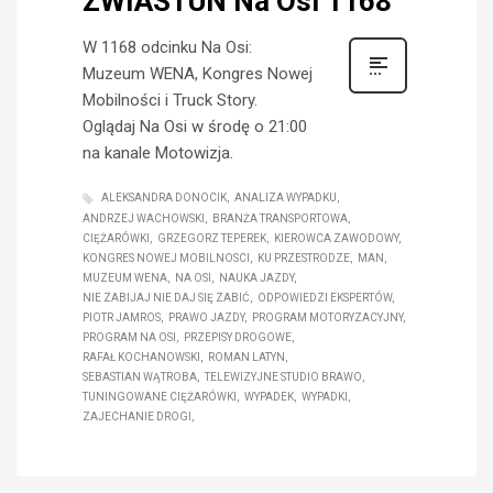
ZWIASTUN Na Osi 1168
W 1168 odcinku Na Osi:
Muzeum WENA, Kongres Nowej
Mobilności i Truck Story.
Oglądaj Na Osi w środę o 21:00
na kanale Motowizja.
ALEKSANDRA DONOCIK
ANALIZA WYPADKU
ANDRZEJ WACHOWSKI
BRANŻA TRANSPORTOWA
CIĘŻARÓWKI
GRZEGORZ TEPEREK
KIEROWCA ZAWODOWY
KONGRES NOWEJ MOBILNOSCI
KU PRZESTRODZE
MAN
MUZEUM WENA
NA OSI
NAUKA JAZDY
NIE ZABIJAJ NIE DAJ SIĘ ZABIĆ
ODPOWIEDZI EKSPERTÓW
PIOTR JAMROS
PRAWO JAZDY
PROGRAM MOTORYZACYJNY
PROGRAM NA OSI
PRZEPISY DROGOWE
RAFAŁ KOCHANOWSKI
ROMAN LATYN
SEBASTIAN WĄTROBA
TELEWIZYJNE STUDIO BRAWO
TUNINGOWANE CIĘŻARÓWKI
WYPADEK
WYPADKI
ZAJECHANIE DROGI