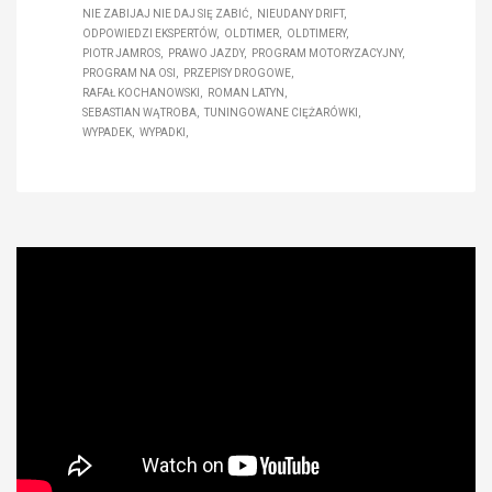
NIE ZABIJAJ NIE DAJ SIĘ ZABIĆ
NIEUDANY DRIFT
ODPOWIEDZI EKSPERTÓW
OLDTIMER
OLDTIMERY
PIOTR JAMROS
PRAWO JAZDY
PROGRAM MOTORYZACYJNY
PROGRAM NA OSI
PRZEPISY DROGOWE
RAFAŁ KOCHANOWSKI
ROMAN LATYN
SEBASTIAN WĄTROBA
TUNINGOWANE CIĘŻARÓWKI
WYPADEK
WYPADKI