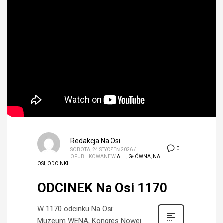
Redakcja Na Osi
0
SOBOTA, 24 STYCZEŃ 2026
/
OPUBLIKOWANE W
ALL
,
GŁÓWNA
,
NA
OSI
,
ODCINKI
ODCINEK Na Osi 1170
W 1170 odcinku Na Osi:
Muzeum WENA, Kongres Nowej