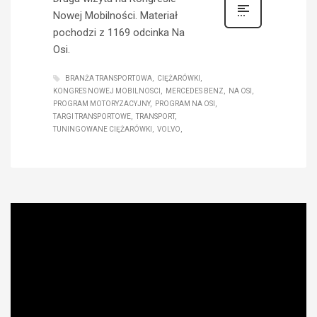
Nowej Mobilności. Materiał
pochodzi z 1169 odcinka Na
Osi.
BRANŻA TRANSPORTOWA
CIĘŻARÓWKI
KONGRES NOWEJ MOBILNOSCI
MERCEDES BENZ
NA OSI
PROGRAM MOTORYZACYJNY
PROGRAM NA OSI
TARGI TRANSPORTOWE
TRANSPORT
TUNINGOWANE CIĘŻARÓWKI
VOLVO