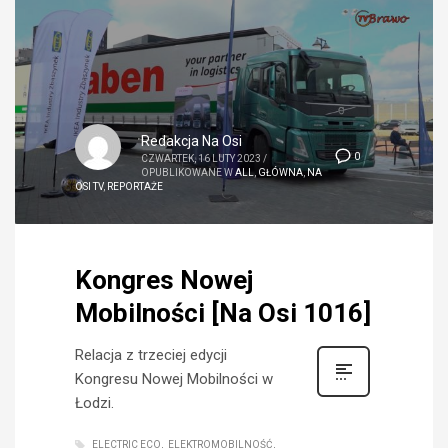
Redakcja Na Osi
0
CZWARTEK, 16 LUTY 2023
/
OPUBLIKOWANE W
ALL
,
GŁÓWNA
,
NA
OSI TV
,
REPORTAŻE
Kongres Nowej
Mobilności [Na Osi 1016]
Relacja z trzeciej edycji
Kongresu Nowej Mobilności w
Łodzi.
ELECTRIC ECO
ELEKTROMOBILNOŚĆ