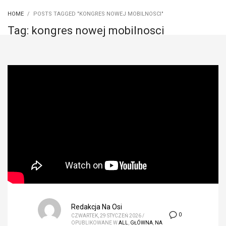
HOME
POSTS TAGGED "KONGRES NOWEJ MOBILNOSCI"
Tag: kongres nowej mobilnosci
Redakcja Na Osi
0
CZWARTEK, 29 STYCZEŃ 2026
/
OPUBLIKOWANE W
ALL
,
GŁÓWNA
,
NA