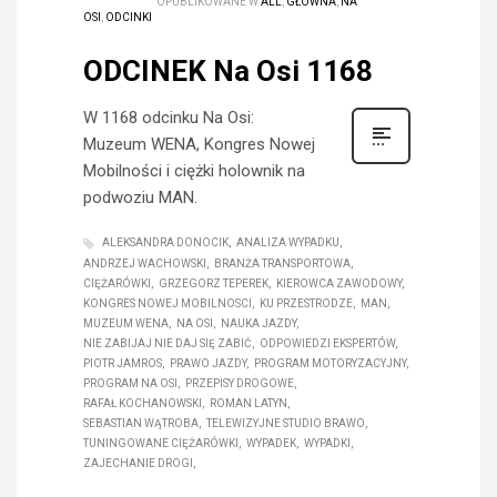
OPUBLIKOWANE W
ALL
,
GŁÓWNA
,
NA
OSI
,
ODCINKI
ODCINEK Na Osi 1168
W 1168 odcinku Na Osi:
Muzeum WENA, Kongres Nowej
Mobilności i ciężki holownik na
podwoziu MAN.
ALEKSANDRA DONOCIK
ANALIZA WYPADKU
ANDRZEJ WACHOWSKI
BRANŻA TRANSPORTOWA
CIĘŻARÓWKI
GRZEGORZ TEPEREK
KIEROWCA ZAWODOWY
KONGRES NOWEJ MOBILNOSCI
KU PRZESTRODZE
MAN
MUZEUM WENA
NA OSI
NAUKA JAZDY
NIE ZABIJAJ NIE DAJ SIĘ ZABIĆ
ODPOWIEDZI EKSPERTÓW
PIOTR JAMROS
PRAWO JAZDY
PROGRAM MOTORYZACYJNY
PROGRAM NA OSI
PRZEPISY DROGOWE
RAFAŁ KOCHANOWSKI
ROMAN LATYN
SEBASTIAN WĄTROBA
TELEWIZYJNE STUDIO BRAWO
TUNINGOWANE CIĘŻARÓWKI
WYPADEK
WYPADKI
ZAJECHANIE DROGI