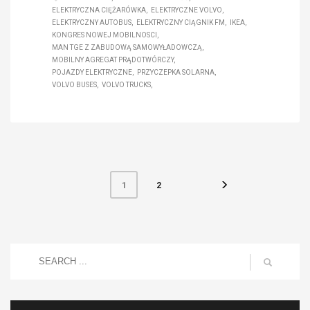
ELEKTRYCZNA CIĘŻARÓWKA
ELEKTRYCZNE VOLVO
ELEKTRYCZNY AUTOBUS
ELEKTRYCZNY CIĄGNIK FM
IKEA
KONGRES NOWEJ MOBILNOSCI
MAN TGE Z ZABUDOWĄ SAMOWYŁADOWCZĄ
MOBILNY AGREGAT PRĄDOTWÓRCZY
POJAZDY ELEKTRYCZNE
PRZYCZEPKA SOLARNA
VOLVO BUSES
VOLVO TRUCKS
2
1