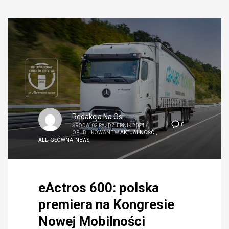
Redakcja Na Osi
0
ŚRODA, 02 PAŹDZIERNIK 2024
/
OPUBLIKOWANE W
AKTUALNOŚCI
,
ALL
,
GŁÓWNA
,
NEWS
eActros 600: polska
premiera na Kongresie
Nowej Mobilności