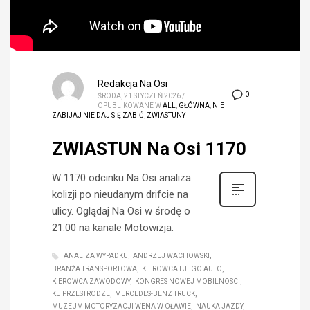
Redakcja Na Osi
0
ŚRODA, 21 STYCZEŃ 2026
/
OPUBLIKOWANE W
ALL
,
GŁÓWNA
,
NIE
ZABIJAJ NIE DAJ SIĘ ZABIĆ
,
ZWIASTUNY
ZWIASTUN Na Osi 1170
W 1170 odcinku Na Osi analiza
kolizji po nieudanym drifcie na
ulicy. Oglądaj Na Osi w środę o
21:00 na kanale Motowizja.
ANALIZA WYPADKU
ANDRZEJ WACHOWSKI
BRANŻA TRANSPORTOWA
KIEROWCA I JEGO AUTO
KIEROWCA ZAWODOWY
KONGRES NOWEJ MOBILNOSCI
KU PRZESTRODZE
MERCEDES-BENZ TRUCK
MUZEUM MOTORYZACJI WENA W OŁAWIE
NAUKA JAZDY