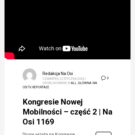
Redakcja Na Osi
0
CZWARTEK, 22 STYCZEŃ 2026
/
OPUBLIKOWANE W
ALL
,
GŁÓWNA
,
NA
OSI TV
,
REPORTAŻE
Kongresie Nowej
Mobilności – część 2 | Na
Osi 1169
Druga wizyta na Kongresie