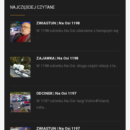
NAJCZĘŚCIEJ CZYTANE
ZWIASTUN | Na Osi 1198
W 1198 odcinku Na Osi zdarzenie z łamiącym się
...
ZAJAWKA | Na Osi 1198
W 1198 odcinku Na Osi: druga część relacji z ta...
ODCINEK | Na Osi 1197
W 1197 odcinku Na Osi: targi Volvo4Poland,
osta...
ZWIASTUN | Na Osi 1197