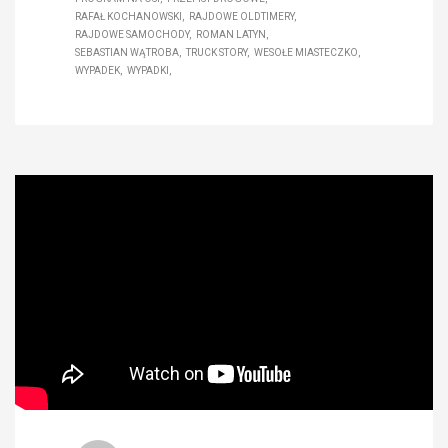
RAFAŁ KOCHANOWSKI
RAJDOWE OLDTIMERY
RAJDOWE SAMOCHODY
ROMAN LATYN
SEBASTIAN WĄTROBA
TRUCK STORY
WESOŁE MIASTECZKO
WYPADEK
WYPADKI