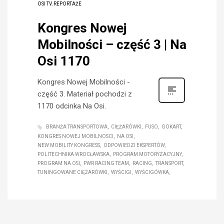
OSI TV
,
REPORTAŻE
Kongres Nowej
Mobilności – część 3 | Na
Osi 1170
Kongres Nowej Mobilności -
część 3. Materiał pochodzi z
1170 odcinka Na Osi.
BRANŻA TRANSPORTOWA
CIĘŻARÓWKI
FUSO
GOKART
KONGRES NOWEJ MOBILNOSCI
NA OSI
NEW MOBILITY KONGRESS
ODPOWIEDZI EKSPERTÓW
POLITECHNIKA WROCŁAWSKA
PROGRAM MOTORYZACYJNY
PROGRAM NA OSI
PWR RACING TEAM
RACING
TRANSPORT
TUNINGOWANE CIĘŻARÓWKI
WYŚCIGI
WYŚCIGÓWKA