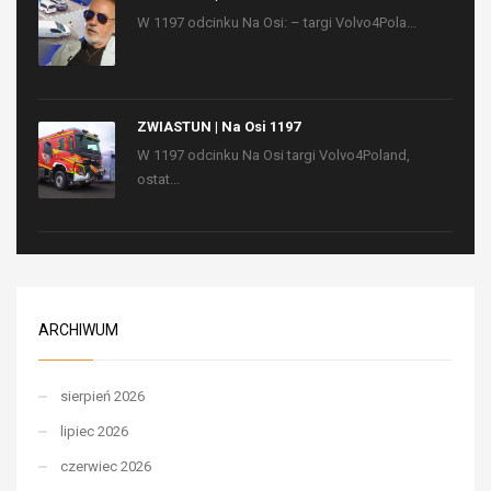
W 1197 odcinku Na Osi: – targi Volvo4Pola...
ZWIASTUN | Na Osi 1197
W 1197 odcinku Na Osi targi Volvo4Poland,
ostat...
ARCHIWUM
sierpień 2026
lipiec 2026
czerwiec 2026