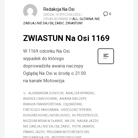
Redakcja Na Osi
0
ŚRODA, 14 STYCZEŃ 2026
/
OPUBLIKOWANE W
ALL
,
GŁÓWNA
,
NIE
ZABIJAJ NIE DAJ SIĘ ZABIĆ
,
ZWIASTUNY
ZWIASTUN Na Osi 1169
W 1169 odcinku Na Osi
wypadek do którego
doprowadziła awaria naczepy.
Oglądaj Na Osi w środę o 21:00
na kanale Motowizja.
ALEKSANDRA DONOCIK
ANALIZA WYPADKU
ANDRZEJ WACHOWSKI
AWARIA NACZEPY
BRANŻA TRANSPORTOWA
CIĘŻARÓWKI
FIAT SCUDO PANORAMA
GRZEGORZ TEPEREK
KONGRES NOWEJ MOBILNOSCI
KU PRZESTRODZE
MUZEUM WENA W OŁAWIE
NA OSI
NAUKA JAZDY
NIE ZABIJAJ NIE DAJ SIĘ ZABIĆ
PIOTR JAMROS
PRAWO JAZDY
PROGRAM MOTORYZACYJNY
PROGRAM NA OSI
PRZEPISY DROGOWE