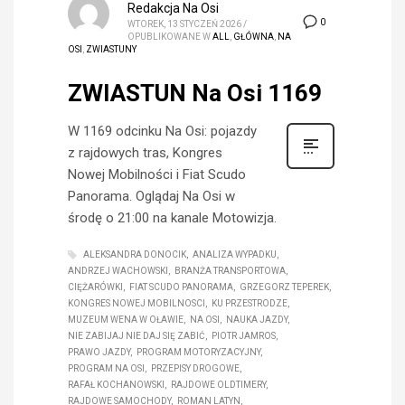
Redakcja Na Osi
0
WTOREK, 13 STYCZEŃ 2026
/
OPUBLIKOWANE W
ALL
,
GŁÓWNA
,
NA
OSI
,
ZWIASTUNY
ZWIASTUN Na Osi 1169
W 1169 odcinku Na Osi: pojazdy
z rajdowych tras, Kongres
Nowej Mobilności i Fiat Scudo
Panorama. Oglądaj Na Osi w
środę o 21:00 na kanale Motowizja.
ALEKSANDRA DONOCIK
ANALIZA WYPADKU
ANDRZEJ WACHOWSKI
BRANŻA TRANSPORTOWA
CIĘŻARÓWKI
FIAT SCUDO PANORAMA
GRZEGORZ TEPEREK
KONGRES NOWEJ MOBILNOSCI
KU PRZESTRODZE
MUZEUM WENA W OŁAWIE
NA OSI
NAUKA JAZDY
NIE ZABIJAJ NIE DAJ SIĘ ZABIĆ
PIOTR JAMROS
PRAWO JAZDY
PROGRAM MOTORYZACYJNY
PROGRAM NA OSI
PRZEPISY DROGOWE
RAFAŁ KOCHANOWSKI
RAJDOWE OLDTIMERY
RAJDOWE SAMOCHODY
ROMAN LATYN