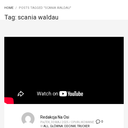
HOME
POSTS TAGGED "SCANIA WALDAU"
Tag: scania waldau
Redakcja Na Osi
0
PIĄTEK, 30 MAJ 2025
/
OPUBLIKOWANE
W
ALL
,
GŁÓWNA
,
ODCINKI
,
TRUCKER