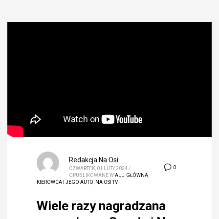
Redakcja Na Osi
0
CZWARTEK, 01 LUTY 2024
/
OPUBLIKOWANE W
ALL
,
GŁÓWNA
,
KIEROWCA I JEGO AUTO
,
NA OSI TV
Wiele razy nagradzana