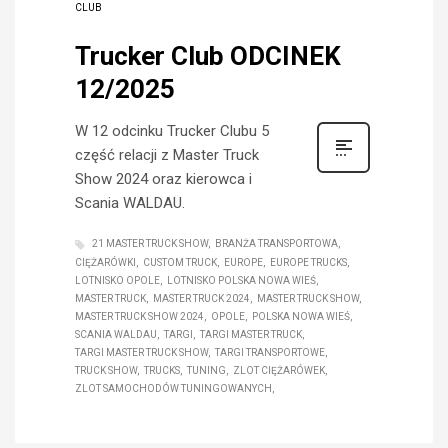
CLUB
Trucker Club ODCINEK
12/2025
W 12 odcinku Trucker Clubu 5
część relacji z Master Truck
Show 2024 oraz kierowca i
Scania WALDAU.
21 MASTER TRUCK SHOW
BRANŻA TRANSPORTOWA
CIĘŻARÓWKI
CUSTOM TRUCK
EUROPE
EUROPE TRUCKS
LOTNISKO OPOLE
LOTNISKO POLSKA NOWA WIEŚ
MASTER TRUCK
MASTER TRUCK 2024
MASTER TRUCK SHOW
MASTER TRUCK SHOW 2024
OPOLE
POLSKA NOWA WIEŚ
SCANIA WALDAU
TARGI
TARGI MASTER TRUCK
TARGI MASTER TRUCK SHOW
TARGI TRANSPORTOWE
TRUCK SHOW
TRUCKS
TUNING
ZLOT CIĘŻARÓWEK
ZLOT SAMOCHODÓW TUNINGOWANYCH