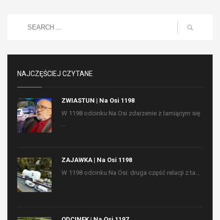
NAJCZĘŚCIEJ CZYTANE
ZWIASTUN | Na Osi 1198
W 1198 odcinku Na Osi zdarzenie z łamiącym się
...
ZAJAWKA | Na Osi 1198
W 1198 odcinku Na Osi: druga część relacji z ta...
ODCINEK | Na Osi 1197