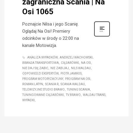
zagraniczna Scania | Na
Osi 1065
Poznajcie Nilsa i jego Scanię.
Oglądaj Na Osi! Premiery
odcinków w środy o 22:00 na
kanale Motowizja.
ANALIZA WYPADKÓW
ANDRZEJ WACHOWSKI
BRANŻA TRANSPORTOWA
CIĘŻARÓWKI
NA OSI
NIE DAJ SIĘ ZABIĆ
NIE ZABIJAJ
NILS WALDAU
ODPOWIEDZI EKSPERTÓW
PIOTR JAMROS
PROGRAM MOTORYZACYJNY
PROGRAM NA OSI
ROMAN LATYN
SCANIA R
SCANIA WALDAU
TELEWIZYJNE STUDIO BRAWO
TUNING SCANIA
TUNINGOWANE CIĘŻARÓWKI
TV BRAWO
WALDAU TRANS
WYPADKI