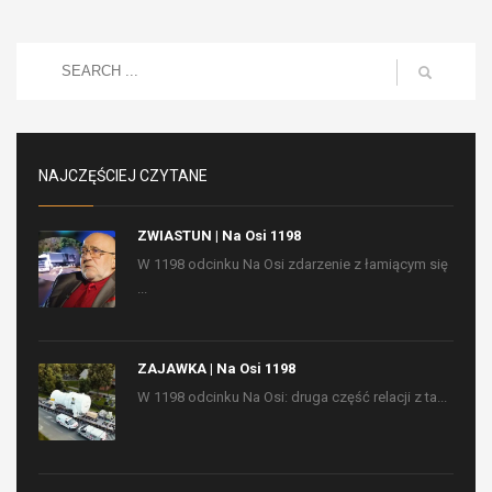
NAJCZĘŚCIEJ CZYTANE
ZWIASTUN | Na Osi 1198
W 1198 odcinku Na Osi zdarzenie z łamiącym się
...
ZAJAWKA | Na Osi 1198
W 1198 odcinku Na Osi: druga część relacji z ta...