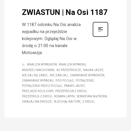
ZWIASTUN | Na Osi 1187
W 1187 odcinku Na Osi analiza
wypadku na przejeździe
kolejowym. Oglądaj Na Osi w
środę o 21:00 na kanale
Motowizja.
ANALIZA WYPADKÓW
ANALIZA WYPADKU
ANDRZEJ WACHOWSKI
KU PRZESTRODZE
NAUKA JAZDY
NIE DAJ SIĘ ZABIĆ
NIE ZABIJAJ
OMAWIANIE WYPADKÓW
OMAWIANIE WYPADKU
POD POCIĄG
POTRĄCENIE
POTRĄCENIE PRZEZ POCIĄG
PRAWO JAZDY
PRZEJAZD KOLEJOWY
PRZESTROGA Z DROGI
PRZESTROGI Z DROGI
ROMAN LATYN
SEBASTIAN WĄTROBA
UWAŻAJ NA DRODZE
WJECHAŁ NA TORY
Z DROGI