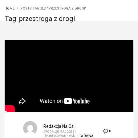
HOME
POSTS TAGGED "PRZESTROGA Z DROGI"
Tag: przestroga z drogi
Redakcja Na Osi
0
ŚRODA, 20 MAJ 2026
/
OPUBLIKOWANE W
ALL
,
GŁÓWNA