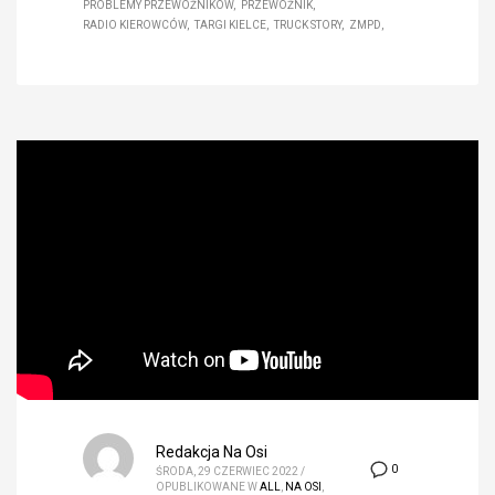
PROBLEMY PRZEWOŹNIKÓW
PRZEWOŹNIK
RADIO KIEROWCÓW
TARGI KIELCE
TRUCK STORY
ZMPD
Redakcja Na Osi
0
ŚRODA, 29 CZERWIEC 2022
/
OPUBLIKOWANE W
ALL
,
NA OSI
,