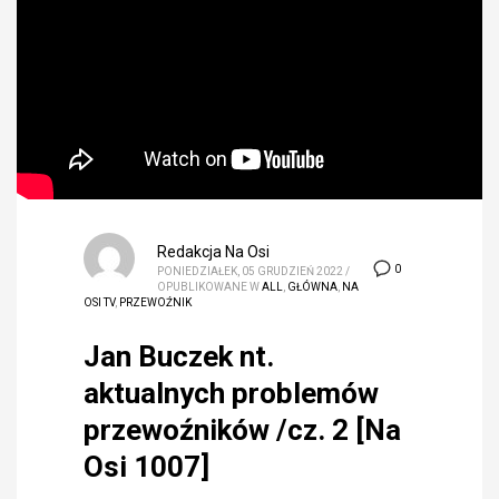
Redakcja Na Osi
0
PONIEDZIAŁEK, 05 GRUDZIEŃ 2022
/
OPUBLIKOWANE W
ALL
,
GŁÓWNA
,
NA
OSI TV
,
PRZEWOŹNIK
Jan Buczek nt.
aktualnych problemów
przewoźników /cz. 2 [Na
Osi 1007]