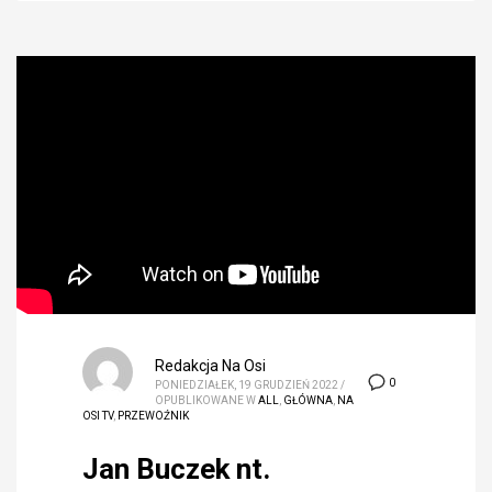
Redakcja Na Osi
0
PONIEDZIAŁEK, 19 GRUDZIEŃ 2022
/
OPUBLIKOWANE W
ALL
,
GŁÓWNA
,
NA
OSI TV
,
PRZEWOŹNIK
Jan Buczek nt.