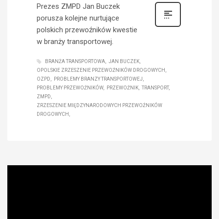
Prezes ZMPD Jan Buczek
porusza kolejne nurtujące
polskich przewoźników kwestie
w branży transportowej.
BRANŻA TRANSPORTOWA
JAN BUCZEK
OPOLSKIE ZRZESZENIE PRZEWOŹNIKÓW DROGOWYCH
OZPD
PROBLEMY BRANZY TRANSPORTOWEJ
PROBLEMY PRZEWOŹNIKÓW
PRZEWOŹNIK
TRANSPORT
ZMPD
ZRZESZENIE MIĘDZYNARODOWYCH PRZEWOŹNIKÓW
DROGOWYCH