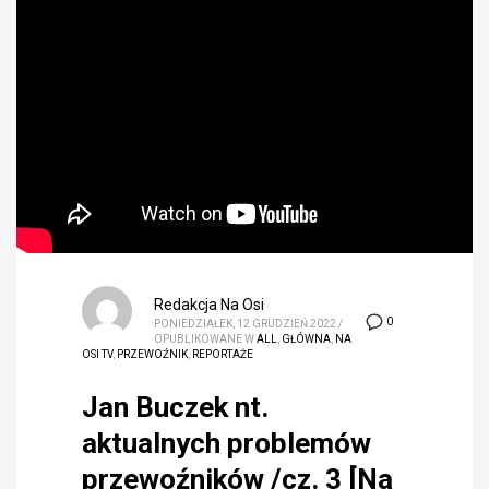
Redakcja Na Osi
0
PONIEDZIAŁEK, 12 GRUDZIEŃ 2022
/
OPUBLIKOWANE W
ALL
,
GŁÓWNA
,
NA
OSI TV
,
PRZEWOŹNIK
,
REPORTAŻE
Jan Buczek nt.
aktualnych problemów
przewoźników /cz. 3 [Na