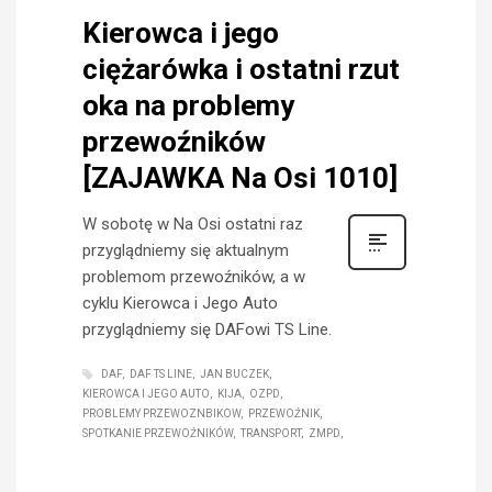
Kierowca i jego
ciężarówka i ostatni rzut
oka na problemy
przewoźników
[ZAJAWKA Na Osi 1010]
W sobotę w Na Osi ostatni raz
przyglądniemy się aktualnym
problemom przewoźników, a w
cyklu Kierowca i Jego Auto
przyglądniemy się DAFowi TS Line.
DAF
DAF TS LINE
JAN BUCZEK
KIEROWCA I JEGO AUTO
KIJA
OZPD
PROBLEMY PRZEWOZNBIKOW
PRZEWOŹNIK
SPOTKANIE PRZEWOŹNIKÓW
TRANSPORT
ZMPD