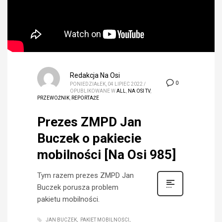
Redakcja Na Osi
0
PONIEDZIAŁEK, 04 LIPIEC 2022
/
OPUBLIKOWANE W
ALL
,
NA OSI TV
,
PRZEWOŹNIK
,
REPORTAŻE
Prezes ZMPD Jan
Buczek o pakiecie
mobilności [Na Osi 985]
Tym razem prezes ZMPD Jan
Buczek porusza problem
pakietu mobilności.
JAN BUCZEK
PAKIET MOBILNOŚCI