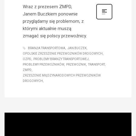
Wraz z prezesem ZMPD,
Janem Buczkiem ponownie
przyglądamy się problemom, z
którymi aktualnie muszą
zmagać się polscy przewoźnicy.
BRANŻA TRANSPORTOWA
JAN BUCZEK
OPOLSKIE ZRZESZENIE PRZEWOŹNIKÓW DROGOWYCH
OZPD
PROBLEMY BRANZY TRANSPORTOWEJ
PROBLEMY PRZEWOŹNIKÓW
PRZEWOŹNIK
TRANSPORT
ZMPD
ZRZESZENIE MIĘDZYNARODOWYCH PRZEWOŹNIKÓW
DROGOWYCH