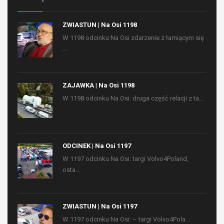
ZWIASTUN | Na Osi 1198
W 1198 odcinku Na Osi zdarzenie z łamiącym się
...
ZAJAWKA | Na Osi 1198
W 1198 odcinku Na Osi: druga część relacji z ta...
ODCINEK | Na Osi 1197
W 1197 odcinku Na Osi: targi Volvo4Poland,
osta...
ZWIASTUN | Na Osi 1197
W 1197 odcinku Na Osi: – targi Volvo4Pola...