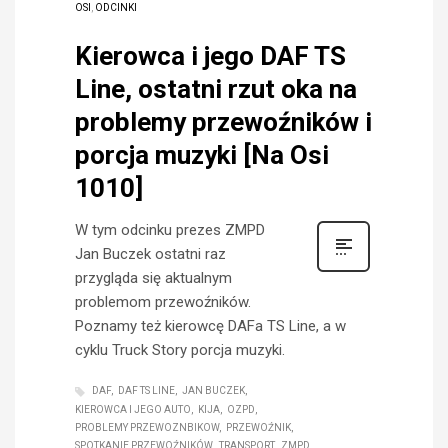
OSI
,
ODCINKI
Kierowca i jego DAF TS
Line, ostatni rzut oka na
problemy przewoźników i
porcja muzyki [Na Osi
1010]
W tym odcinku prezes ZMPD
Jan Buczek ostatni raz
przygląda się aktualnym
problemom przewoźników.
Poznamy też kierowcę DAFa TS Line, a w
cyklu Truck Story porcja muzyki.
DAF
DAF TS LINE
JAN BUCZEK
KIEROWCA I JEGO AUTO
KIJA
OZPD
PROBLEMY PRZEWOZNBIKOW
PRZEWOŹNIK
SPOTKANIE PRZEWOŹNIKÓW
TRANSPORT
ZMPD