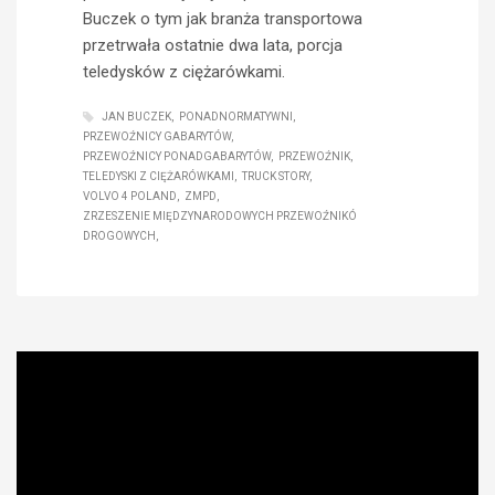
Buczek o tym jak branża transportowa
przetrwała ostatnie dwa lata, porcja
teledysków z ciężarówkami.
JAN BUCZEK
PONADNORMATYWNI
PRZEWOŹNICY GABARYTÓW
PRZEWOŹNICY PONADGABARYTÓW
PRZEWOŹNIK
TELEDYSKI Z CIĘŻARÓWKAMI
TRUCK STORY
VOLVO 4 POLAND
ZMPD
ZRZESZENIE MIĘDZYNARODOWYCH PRZEWOŹNIKÓ
DROGOWYCH