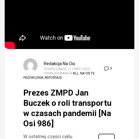
Redakcja Na Osi
0
PONIEDZIAŁEK, 11 LIPIEC 2022
/
OPUBLIKOWANE W
ALL
,
NA OSI TV
,
PRZEWOŹNIK
,
REPORTAŻE
Prezes ZMPD Jan
Buczek o roli transportu
w czasach pandemii [Na
Osi 986]
W ostatniej części cyklu