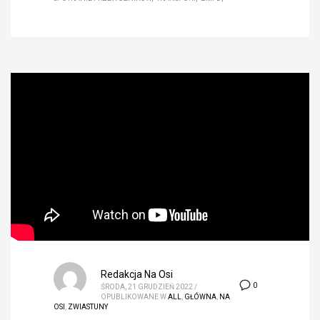
Redakcja Na Osi
0
ŚRODA, 21 GRUDZIEŃ 2022
/
OPUBLIKOWANE W
ALL
,
GŁÓWNA
,
NA
OSI
,
ZWIASTUNY