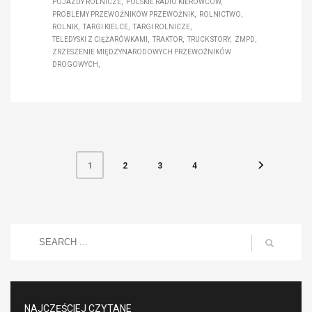
POJAZDY ROLNICZE
POLSKIE RADIO KIEROWCÓW
PROBLEMY PRZEWOŹNIKÓW PRZEWOŹNIK
ROLNICTWO
ROLNIK
TARGI KIELCE
TARGI ROLNICZE
TELEDYSKI Z CIĘŻARÓWKAMI
TRAKTOR
TRUCK STORY
ZMPD
ZRZESZENIE MIĘDZYNARODOWYCH PRZEWOŹNIKÓW
DROGOWYCH
2
3
4
1
NAJCZĘŚCIEJ CZYTANE