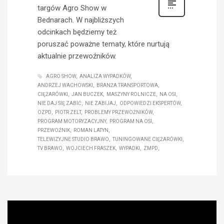
targów Agro Show w
Bednarach. W najbliższych
odcinkach będziemy też
poruszać poważne tematy, które nurtują
aktualnie przewoźników.
AGRO SHOW
ANALIZA WYPADKÓW
ANDRZEJ WACHOWSKI
BRANŻA TRANSPORTOWA
CIĘŻARÓWKI
JAN BUCZEK
MASZYNY ROLNICZE
NA OSI
NIE DAJ SIĘ ZABIĆ
NIE ZABIJAJ
ODPOWIEDZI EKSPERTÓW
OZPD
PIOTR ZELT
PROBLEMY PRZEWOŹNIKÓW
PROGRAM MOTORYZACYJNY
PROGRAM NA OSI
PRZEWOŹNIK
ROMAN LATYN
TELEWIZYJNE STUDIO BRAWO
TUNINGOWANE CIĘŻARÓWKI
TV BRAWO
WOJCIECH FRASZEK
WYPADKI
ZMPD