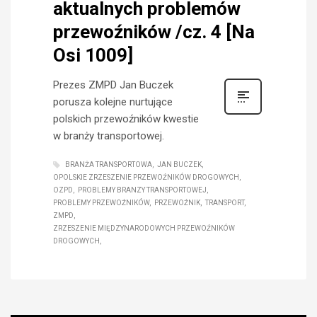
aktualnych problemów
przewoźników /cz. 4 [Na
Osi 1009]
Prezes ZMPD Jan Buczek
porusza kolejne nurtujące
polskich przewoźników kwestie
w branży transportowej.
BRANŻA TRANSPORTOWA
JAN BUCZEK
OPOLSKIE ZRZESZENIE PRZEWOŹNIKÓW DROGOWYCH
OZPD
PROBLEMY BRANZY TRANSPORTOWEJ
PROBLEMY PRZEWOŹNIKÓW
PRZEWOŹNIK
TRANSPORT
ZMPD
ZRZESZENIE MIĘDZYNARODOWYCH PRZEWOŹNIKÓW
DROGOWYCH