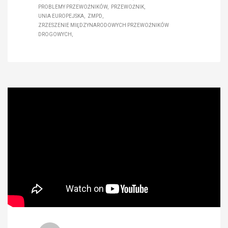
PROBLEMY PRZEWOŹNIKÓW
PRZEWOŹNIK
UNIA EUROPEJSKA
ZMPD
ZRZESZENIE MIĘDZYNARODOWYCH PRZEWOŹNIKÓW
DROGOWYCH