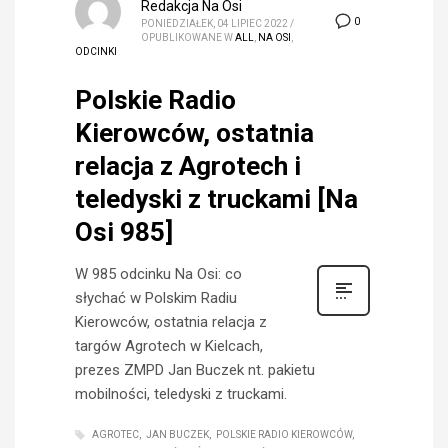
Redakcja Na Osi
0
PONIEDZIAŁEK, 04 LIPIEC 2022
/
OPUBLIKOWANE W
ALL
,
NA OSI
,
ODCINKI
Polskie Radio
Kierowców, ostatnia
relacja z Agrotech i
teledyski z truckami [Na
Osi 985]
W 985 odcinku Na Osi: co
słychać w Polskim Radiu
Kierowców, ostatnia relacja z
targów Agrotech w Kielcach,
prezes ZMPD Jan Buczek nt. pakietu
mobilności, teledyski z truckami.
AGROTEC
JAN BUCZEK
POLSKIE RADIO KIEROWCÓW