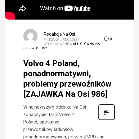
Redakcja Na Osi
0
PIĄTEK, 08 LIPIEC 2022
/
OPUBLIKOWANE W
ALL
,
GŁÓWNA
,
NA
OSI
,
ZWIASTUNY
Volvo 4 Poland,
ponadnormatywni,
problemy przewoźników
[ZAJAWKA Na Osi 986]
W najnowszym odcinku Na Osi
zobaczycie: targi Volvo 4
Poland, spotkanie
przewoźników ładunków
ponadnormatywnych, prezes ZMPD Jan