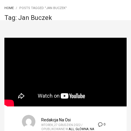
HOME
POSTS TAGGED "JAN BUCZEK"
Tag: Jan Buczek
Redakcja Na Osi
0
WTOREK, 27 GRUDZIEŃ 2022
/
OPUBLIKOWANE W
ALL
,
GŁÓWNA
,
NA