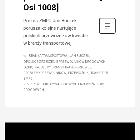
Osi 1008]
Prezes ZMPD Jan Buczek
porusza kolejne nurtujące
polskich przewoźników kwestie
w branży transportowej.
BRANŻA TRANSPORTOWA
JAN BUCZEK
OPOLSKIE ZRZESZENIE PRZEWOŹNIKÓW DROGOWYCH
OZPD
PROBLEMY BRANZY TRANSPORTOWEJ
PROBLEMY PRZEWOŹNIKÓW
PRZEWOŹNIK
TRANSPORT
ZMPD
ZRZESZENIE MIĘDZYNARODOWYCH PRZEWOŹNIKÓW
DROGOWYCH