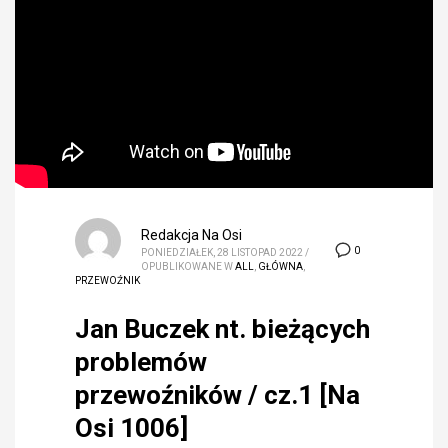
Redakcja Na Osi
0
PONIEDZIAŁEK, 28 LISTOPAD 2022
/
OPUBLIKOWANE W
ALL
,
GŁÓWNA
,
PRZEWOŹNIK
Jan Buczek nt. bieżących
problemów
przewoźników / cz.1 [Na
Osi 1006]