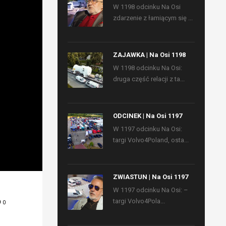
W 1198 odcinku Na Osi
zdarzenie z łamiącym się ...
ZAJAWKA | Na Osi 1198
W 1198 odcinku Na Osi:
druga część relacji z ta...
ODCINEK | Na Osi 1197
W 1197 odcinku Na Osi:
targi Volvo4Poland, osta...
ZWIASTUN | Na Osi 1197
W 1197 odcinku Na Osi: –
targi Volvo4Pola...
0