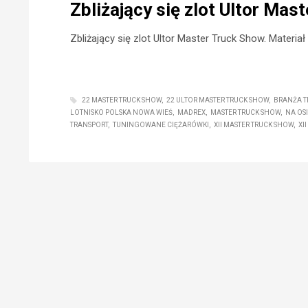
Zbliżający się zlot Ultor Mas
Zbliżający się zlot Ultor Master Truck Show. Materia
22 MASTER TRUCK SHOW
22 ULTOR MASTER TRUCK SHOW
BRANŻA 
LOTNISKO POLSKA NOWA WIEŚ
MADREX
MASTER TRUCK SHOW
NA OSI
TRANSPORT
TUNINGOWANE CIĘŻARÓWKI
XII MASTER TRUCK SHOW
XI