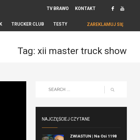
TV BRAWO
KONTAKT
K
TRUCKER CLUB
TESTY
ZAREKLAMUJ SIĘ
Tag: xii master truck show
NAJCZĘŚCIEJ CZYTANE
ZWIASTUN | Na Osi 1198