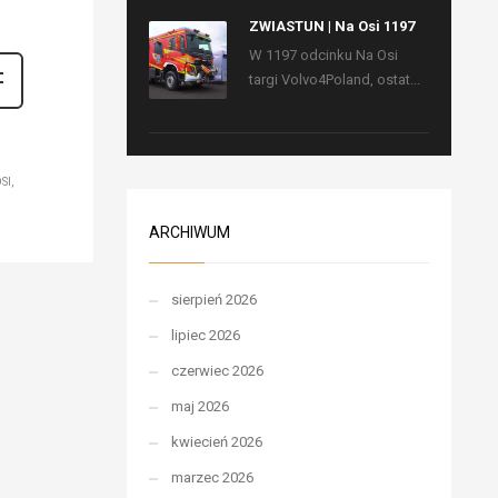
ZWIASTUN | Na Osi 1197
W 1197 odcinku Na Osi
targi Volvo4Poland, ostat...
SI
ARCHIWUM
sierpień 2026
lipiec 2026
czerwiec 2026
maj 2026
kwiecień 2026
marzec 2026