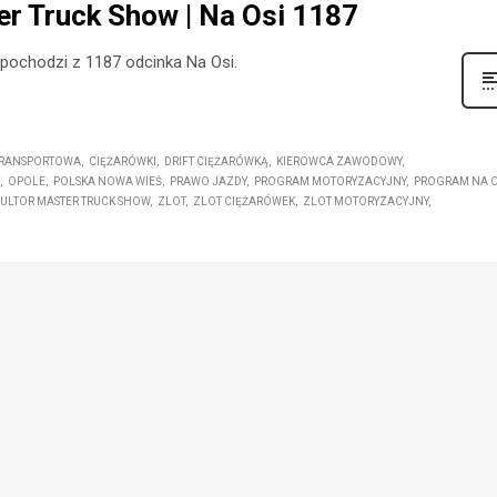
ter Truck Show | Na Osi 1187
ł pochodzi z 1187 odcinka Na Osi.
TRANSPORTOWA
CIĘŻARÓWKI
DRIFT CIĘŻARÓWKĄ
KIEROWCA ZAWODOWY
OPOLE
POLSKA NOWA WIEŚ
PRAWO JAZDY
PROGRAM MOTORYZACYJNY
PROGRAM NA O
I ULTOR MASTER TRUCK SHOW
ZLOT
ZLOT CIĘŻARÓWEK
ZLOT MOTORYZACYJNY