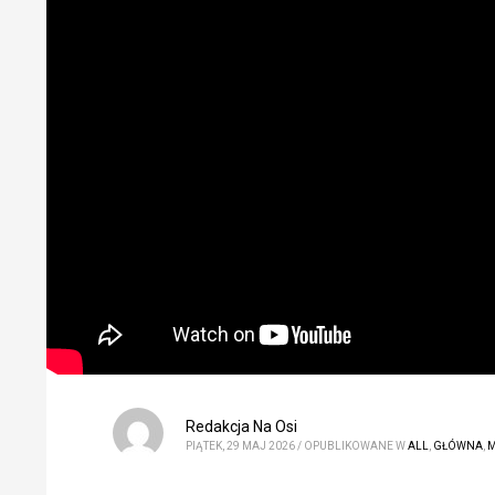
Redakcja Na Osi
PIĄTEK, 29 MAJ 2026
/
OPUBLIKOWANE W
ALL
,
GŁÓWNA
,
M