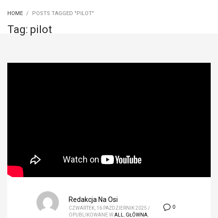
HOME
POSTS TAGGED "PILOT"
Tag: pilot
Redakcja Na Osi
0
CZWARTEK, 16 PAŹDZIERNIK 2025
/
OPUBLIKOWANE W
ALL
,
GŁÓWNA
,