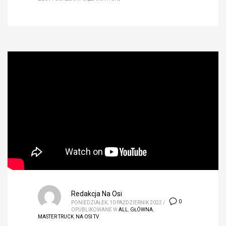
Redakcja Na Osi
0
PONIEDZIAŁEK, 10 PAŹDZIERNIK 2022
/
OPUBLIKOWANE W
ALL
,
GŁÓWNA
,
MASTER TRUCK
,
NA OSI TV