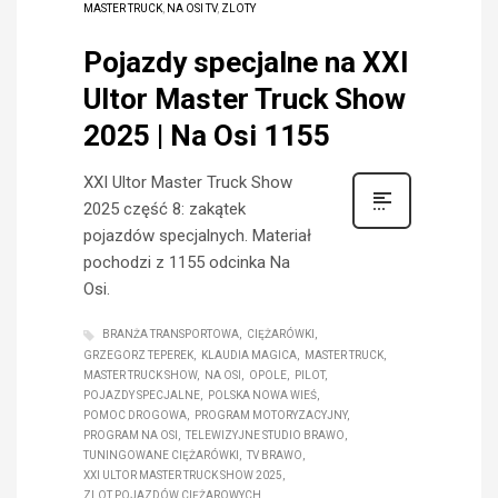
MASTER TRUCK
,
NA OSI TV
,
ZLOTY
Pojazdy specjalne na XXI
Ultor Master Truck Show
2025 | Na Osi 1155
XXI Ultor Master Truck Show
2025 część 8: zakątek
pojazdów specjalnych. Materiał
pochodzi z 1155 odcinka Na
Osi.
BRANŻA TRANSPORTOWA
CIĘŻARÓWKI
GRZEGORZ TEPEREK
KLAUDIA MAGICA
MASTER TRUCK
MASTER TRUCK SHOW
NA OSI
OPOLE
PILOT
POJAZDY SPECJALNE
POLSKA NOWA WIEŚ
POMOC DROGOWA
PROGRAM MOTORYZACYJNY
PROGRAM NA OSI
TELEWIZYJNE STUDIO BRAWO
TUNINGOWANE CIĘŻARÓWKI
TV BRAWO
XXI ULTOR MASTER TRUCK SHOW 2025
ZLOT POJAZDÓW CIĘŻAROWYCH