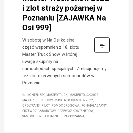
i zlot straży pożarnej w
Poznaniu [ZAJAWKA Na
Osi 999]
W sobotę w Na Osi kolejna
część wspomnień z 18. zlotu
Master Truck Show, w której
uwagę skupimy na
samochodach specjalnych. Zrelacjonujemy
też zlot czerwonych samochodów w
Poznaniu.
KONTENERY
MASTER TRUCK
MASTER TRUCK 2022
MASTER TRUCK SHOW
MASTER TRUCK SHOW 2022
OPOLTRANS
PILOT
POMOC DROGOWA
PONADGABARYTY
PRZEWÓZ GABARYTÓW
PRZEWÓZ KONTENERÓW
SAMOCHODY SPECJALNE
STRAŻ POŻARNA