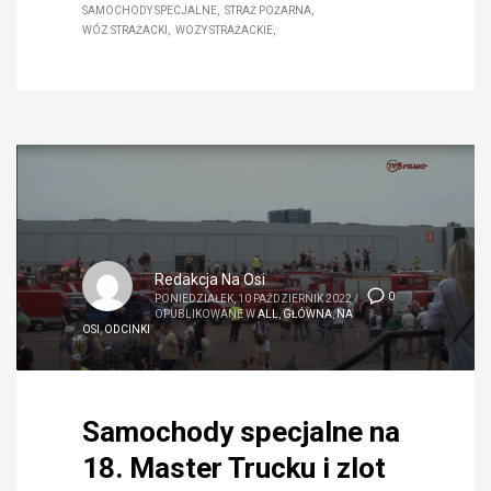
SAMOCHODY SPECJALNE
STRAŻ POŻARNA
WÓZ STRAŻACKI
WOZY STRAŻACKIE
Redakcja Na Osi
0
PONIEDZIAŁEK, 10 PAŹDZIERNIK 2022
/
OPUBLIKOWANE W
ALL
,
GŁÓWNA
,
NA
OSI
,
ODCINKI
Samochody specjalne na
18. Master Trucku i zlot