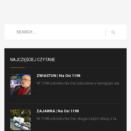
NAJCZĘŚCIEJ CZYTANE
ZWIASTUN | Na Osi 1198
W 1198 odcinku Na Osi zdarzenie z łamiącym się
...
ZAJAWKA | Na Osi 1198
W 1198 odcinku Na Osi: druga część relacji z ta...