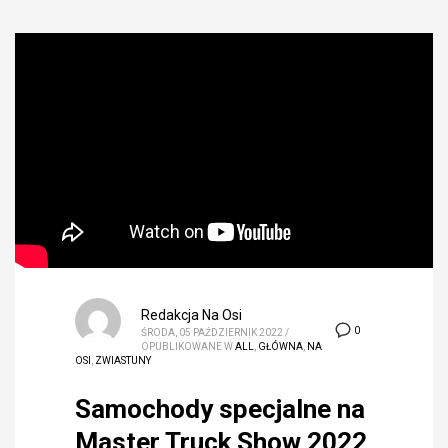
Redakcja Na Osi
0
ŚRODA, 05 PAŹDZIERNIK 2022
/
OPUBLIKOWANE W
ALL
,
GŁÓWNA
,
NA
OSI
,
ZWIASTUNY
Samochody specjalne na
Master Truck Show 2022