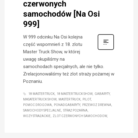
czerwonych
samochodów [Na Osi
999]
W 999 odcinku Na Osi kolejna
część wspomnień z 18. zlotu
Master Truck Show, w której
uwagę skupiliśmy na
samochodach specjalnych, ale nie tylko.
Zrelacjonowaliśmy też zlot straży pożarnej w
Poznaniu.
18 MASTER TRUCK
18 MASTER TRUCK SHOW
GABARYTY
MASATER TRUCK SHOW
MASTER TRUCK
PILOT
POMOC DROGOWA
PONADGABARYTY
PRZEWOZ DREWNA
SAMOCHODY SPECJALNE
STRAŻ POŻARNA
WOZY STRAŻACKIE
ZLOT CZERWONYCH SAMOCHODOW