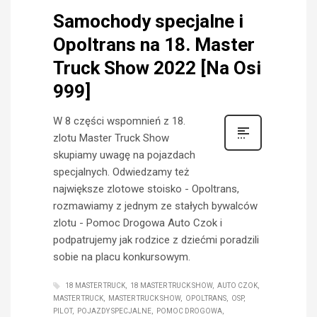
Samochody specjalne i
Opoltrans na 18. Master
Truck Show 2022 [Na Osi
999]
W 8 części wspomnień z 18.
zlotu Master Truck Show
skupiamy uwagę na pojazdach
specjalnych. Odwiedzamy też
największe zlotowe stoisko - Opoltrans,
rozmawiamy z jednym ze stałych bywalców
zlotu - Pomoc Drogowa Auto Czok i
podpatrujemy jak rodzice z dziećmi poradzili
sobie na placu konkursowym.
18 MASTER TRUCK
18 MASTER TRUCK SHOW
AUTO CZOK
MASTER TRUCK
MASTER TRUCK SHOW
OPOLTRANS
OSP
PILOT
POJAZDY SPECJALNE
POMOC DROGOWA