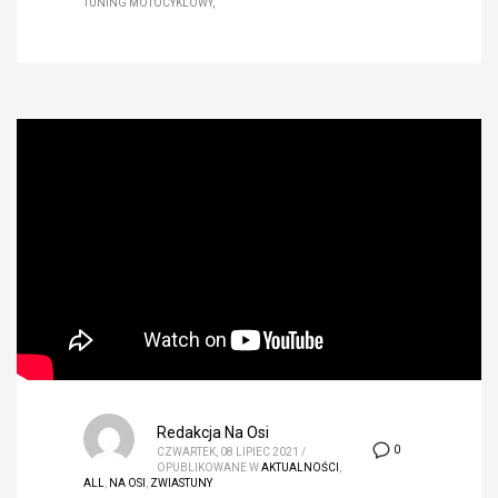
TUNING MOTOCYKLOWY
Redakcja Na Osi
0
CZWARTEK, 08 LIPIEC 2021
/
OPUBLIKOWANE W
AKTUALNOŚCI
,
ALL
,
NA OSI
,
ZWIASTUNY