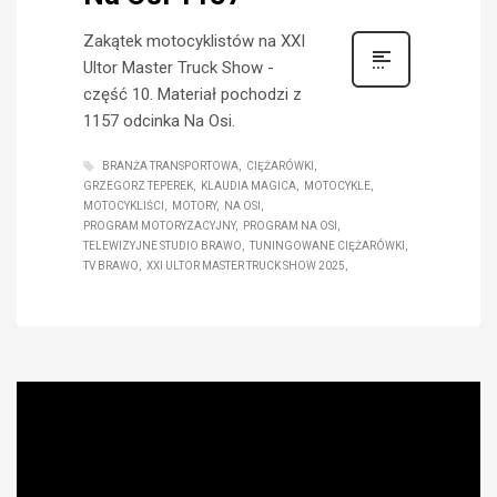
Zakątek motocyklistów na XXI
Ultor Master Truck Show -
część 10. Materiał pochodzi z
1157 odcinka Na Osi.
BRANŻA TRANSPORTOWA
CIĘŻARÓWKI
GRZEGORZ TEPEREK
KLAUDIA MAGICA
MOTOCYKLE
MOTOCYKLIŚCI
MOTORY
NA OSI
PROGRAM MOTORYZACYJNY
PROGRAM NA OSI
TELEWIZYJNE STUDIO BRAWO
TUNINGOWANE CIĘŻARÓWKI
TV BRAWO
XXI ULTOR MASTER TRUCK SHOW 2025