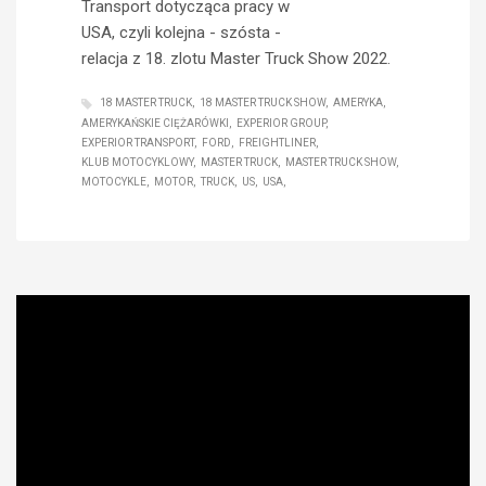
Transport dotycząca pracy w
USA, czyli kolejna - szósta -
relacja z 18. zlotu Master Truck Show 2022.
18 MASTER TRUCK
18 MASTER TRUCK SHOW
AMERYKA
AMERYKAŃSKIE CIĘŻARÓWKI
EXPERIOR GROUP
EXPERIOR TRANSPORT
FORD
FREIGHTLINER
KLUB MOTOCYKLOWY
MASTER TRUCK
MASTER TRUCK SHOW
MOTOCYKLE
MOTOR
TRUCK
US
USA