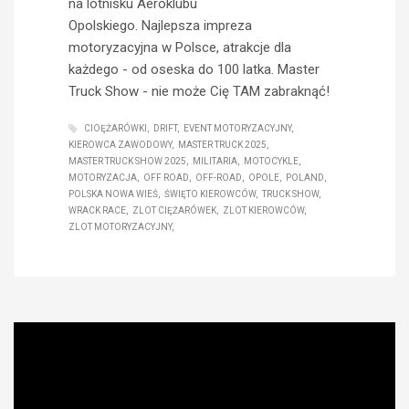
na lotnisku Aeroklubu
Opolskiego. Najlepsza impreza
motoryzacyjna w Polsce, atrakcje dla
każdego - od oseska do 100 latka. Master
Truck Show - nie może Cię TAM zabraknąć!
CIOĘŻARÓWKI
DRIFT
EVENT MOTORYZACYJNY
KIEROWCA ZAWODOWY
MASTER TRUCK 2025
MASTER TRUCK SHOW 2025
MILITARIA
MOTOCYKLE
MOTORYZACJA
OFF ROAD
OFF-ROAD
OPOLE
POLAND
POLSKA NOWA WIEŚ
ŚWIĘTO KIEROWCÓW
TRUCK SHOW
WRACK RACE
ZLOT CIĘŻARÓWEK
ZLOT KIEROWCÓW
ZLOT MOTORYZACYJNY