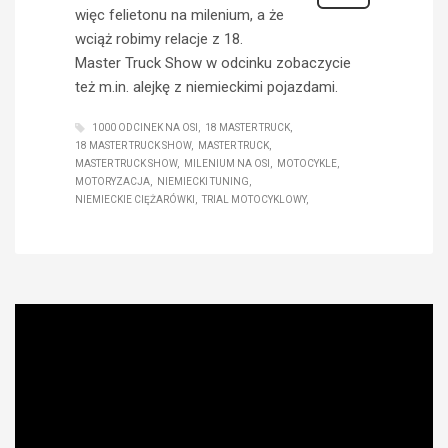
więc felietonu na milenium, a że
wciąż robimy relacje z 18.
Master Truck Show w odcinku zobaczycie
też m.in. alejkę z niemieckimi pojazdami.
1000 ODCINEK NA OSI
18 MASTER TRUCK
18 MASTER TRUCK SHOW
MASTER TRUCK
MASTER TRUCK SHOW
MILENIUM NA OSI
MOTOCYKLE
MOTORYZACJA
NIEMIECKI TUNING
NIEMIECKIE CIĘŻARÓWKI
TRIAL MOTOCYKLOWY