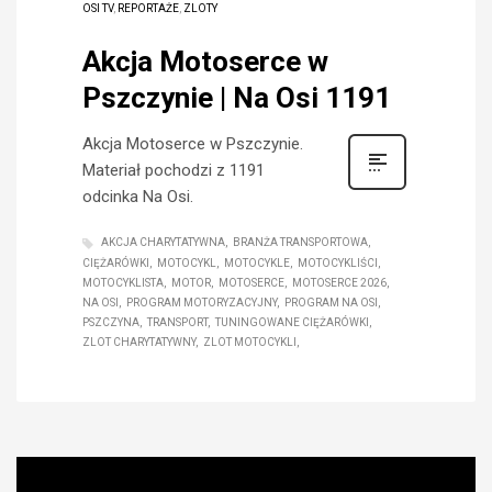
OSI TV
,
REPORTAŻE
,
ZLOTY
Akcja Motoserce w
Pszczynie | Na Osi 1191
Akcja Motoserce w Pszczynie.
Materiał pochodzi z 1191
odcinka Na Osi.
AKCJA CHARYTATYWNA
BRANŻA TRANSPORTOWA
CIĘŻARÓWKI
MOTOCYKL
MOTOCYKLE
MOTOCYKLIŚCI
MOTOCYKLISTA
MOTOR
MOTOSERCE
MOTOSERCE 2026
NA OSI
PROGRAM MOTORYZACYJNY
PROGRAM NA OSI
PSZCZYNA
TRANSPORT
TUNINGOWANE CIĘŻARÓWKI
ZLOT CHARYTATYWNY
ZLOT MOTOCYKLI