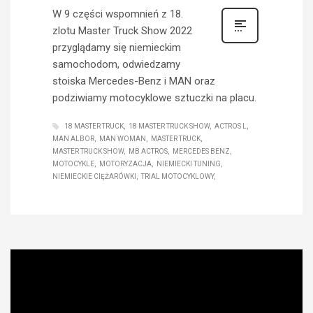
W 9 części wspomnień z 18.
zlotu Master Truck Show 2022
przyglądamy się niemieckim
samochodom, odwiedzamy
stoiska Mercedes-Benz i MAN oraz
podziwiamy motocyklowe sztuczki na placu.
18 MASTER TRUCK
18 MASTER TRUCK SHOW
ACTROS L
MAN ALBOR
MAN WOMAN
MASTER TRUCK
MASTER TRUCK SHOW
MB ACTROS
MERCEDES BENZ
MOTOCYKLE
MOTORYZACJA
NIEMIECKI TUNING
NIEMIECKIE CIĘŻARÓWKI
TRIAL MOTOCYKLOWY