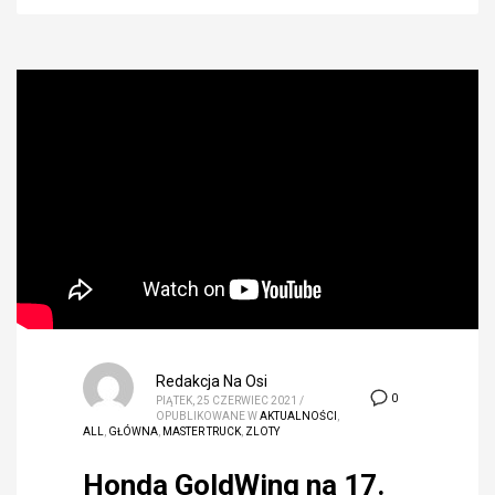
Redakcja Na Osi
0
PIĄTEK, 25 CZERWIEC 2021
/
OPUBLIKOWANE W
AKTUALNOŚCI
,
ALL
,
GŁÓWNA
,
MASTER TRUCK
,
ZLOTY
Honda GoldWing na 17.