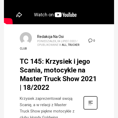
Redakcja Na Osi
0
PONIEDZIAŁEK, 04 LIPIEC 2022
/
OPUBLIKOWANE W
ALL
,
TRUCKER
CLUB
TC 145: Krzysiek i jego
Scania, motocykle na
Master Truck Show 2021
| 18/2022
Krzysiek zaprezentował swoją
Scanię, a w relacji z Master
Truck Show piękne motocykle z
clubu Hondy Goldwing.