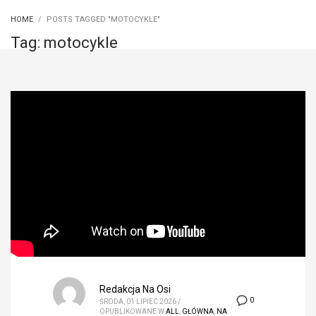
HOME
POSTS TAGGED "MOTOCYKLE"
Tag: motocykle
Redakcja Na Osi
0
ŚRODA, 01 LIPIEC 2026
/
OPUBLIKOWANE W
ALL
,
GŁÓWNA
,
NA