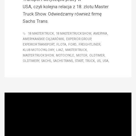
USA, czyli kolejna relacja z 18. zlotu Master
Truck Show. Odwiedzamy również firmę
Sachs Trans.
18 MASTER TRUCK
18 MASTER TRUCK SHOW
AMERYKA
AMERYKAŃSKIE CIĘŻARÓWKI
EXPERIOR GROUP
EXPERIOR TRANSPORT
FLOTA
FORD
FREIGHTLINER
KLUB MOTOCYKLOWY
LIAZ
MASTER TRUCK
MASTER TRUCK SHOW
MOTOCYKLE
MOTOR
OLDTIMER
OLDTIMERY
SACHS
SACHS TRANS
START
TRUCK
US
USA