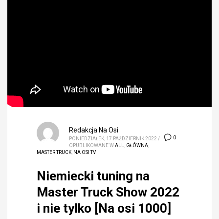
Redakcja Na Osi
0
PONIEDZIAŁEK, 17 PAŹDZIERNIK 2022
/
OPUBLIKOWANE W
ALL
,
GŁÓWNA
,
MASTER TRUCK
,
NA OSI TV
Niemiecki tuning na
Master Truck Show 2022
i nie tylko [Na osi 1000]