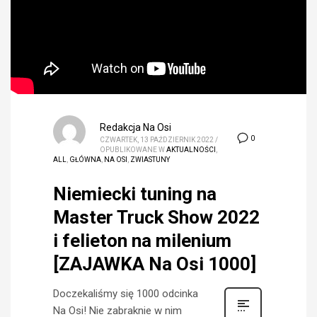
Redakcja Na Osi
0
CZWARTEK, 13 PAŹDZIERNIK 2022
/
OPUBLIKOWANE W
AKTUALNOŚCI
,
ALL
,
GŁÓWNA
,
NA OSI
,
ZWIASTUNY
Niemiecki tuning na
Master Truck Show 2022
i felieton na milenium
[ZAJAWKA Na Osi 1000]
Doczekaliśmy się 1000 odcinka
Na Osi! Nie zabraknie w nim