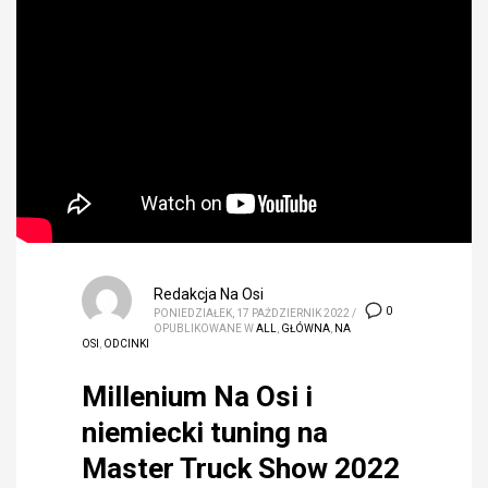
Redakcja Na Osi
0
PONIEDZIAŁEK, 17 PAŹDZIERNIK 2022
/
OPUBLIKOWANE W
ALL
,
GŁÓWNA
,
NA
OSI
,
ODCINKI
Millenium Na Osi i
niemiecki tuning na
Master Truck Show 2022