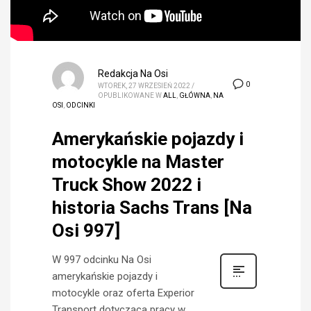
Redakcja Na Osi
0
WTOREK, 27 WRZESIEŃ 2022
/
OPUBLIKOWANE W
ALL
,
GŁÓWNA
,
NA
OSI
,
ODCINKI
Amerykańskie pojazdy i
motocykle na Master
Truck Show 2022 i
historia Sachs Trans [Na
Osi 997]
W 997 odcinku Na Osi
amerykańskie pojazdy i
motocykle oraz oferta Experior
Transport dotycząca pracy w