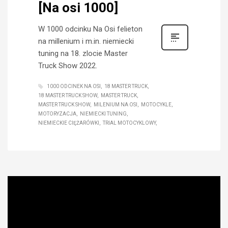
[Na osi 1000]
W 1000 odcinku Na Osi felieton
na millenium i m.in. niemiecki
tuning na 18. zlocie Master
Truck Show 2022.
1000 ODCINEK NA OSI
18 MASTER TRUCK
18 MASTER TRUCK SHOW
MASTER TRUCK
MASTER TRUCK SHOW
MILENIUM NA OSI
MOTOCYKLE
MOTORYZACJA
NIEMIECKI TUNING
NIEMIECKIE CIĘŻARÓWKI
TRIAL MOTOCYKLOWY