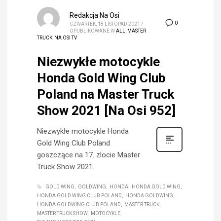
Redakcja Na Osi
0
CZWARTEK, 18 LISTOPAD 2021
/
OPUBLIKOWANE W
ALL
,
MASTER
TRUCK
,
NA OSI TV
Niezwykłe motocykle
Honda Gold Wing Club
Poland na Master Truck
Show 2021 [Na Osi 952]
Niezwykłe motocykle Honda
Gold Wing Club Poland
goszczące na 17. zlocie Master
Truck Show 2021.
GOLD WING
GOLDWING
HONDA
HONDA GOLD WING
HONDA GOLD WING CLUB POLAND
HONDA GOLDWING
HONDA GOLDWING CLUB POLAND
MASTER TRUCK
MASTER TRUCK SHOW
MOTOCYKLE