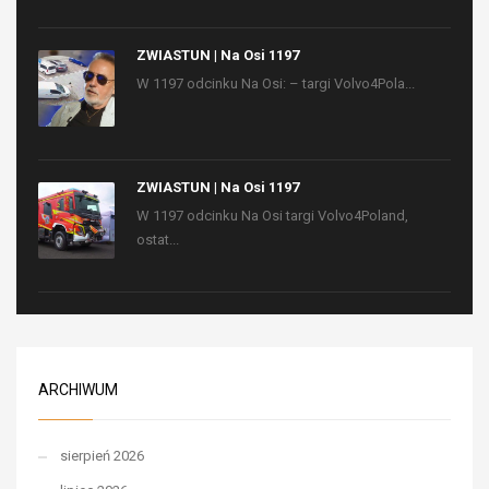
ZWIASTUN | Na Osi 1197
W 1197 odcinku Na Osi: – targi Volvo4Pola...
ZWIASTUN | Na Osi 1197
W 1197 odcinku Na Osi targi Volvo4Poland,
ostat...
ARCHIWUM
sierpień 2026