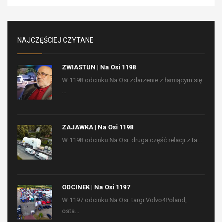
NAJCZĘŚCIEJ CZYTANE
ZWIASTUN | Na Osi 1198
W 1198 odcinku Na Osi zdarzenie z łamiącym się
...
ZAJAWKA | Na Osi 1198
W 1198 odcinku Na Osi: druga część relacji z ta...
ODCINEK | Na Osi 1197
W 1197 odcinku Na Osi: targi Volvo4Poland,
osta...