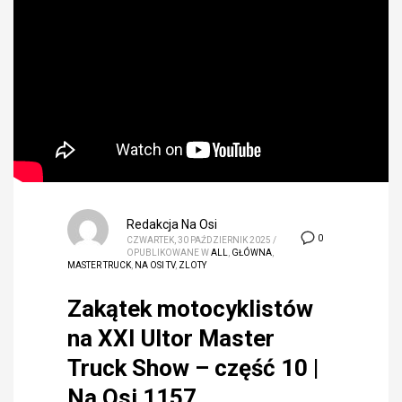
Redakcja Na Osi
0
CZWARTEK, 30 PAŹDZIERNIK 2025
/
OPUBLIKOWANE W
ALL
,
GŁÓWNA
,
MASTER TRUCK
,
NA OSI TV
,
ZLOTY
Zakątek motocyklistów
na XXI Ultor Master
Truck Show – część 10 |
Na Osi 1157