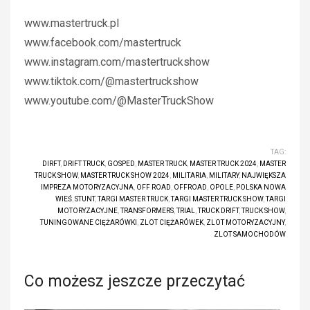
www.mastertruck.pl
www.facebook.com/mastertruck
www.instagram.com/mastertruckshow
www.tiktok.com/@mastertruckshow
www.youtube.com/@MasterTruckShow
TAG:
DIRFT
,
DRIFT TRUCK
,
GOSPED
,
MASTER TRUCK
,
MASTER TRUCK 2024
,
MASTER
TRUCK SHOW
,
MASTER TRUCK SHOW 2024
,
MILITARIA
,
MILITARY
,
NAJWIĘKSZA
IMPREZA MOTORYZACYJNA
,
OFF ROAD
,
OFFROAD
,
OPOLE
,
POLSKA NOWA
WIEŚ
,
STUNT
,
TARGI MASTER TRUCK
,
TARGI MASTER TRUCK SHOW
,
TARGI
MOTORYZACYJNE
,
TRANSFORMERS
,
TRIAL
,
TRUCK DRIFT
,
TRUCK SHOW
,
TUNINGOWANE CIĘŻARÓWKI
,
ZLOT CIĘŻARÓWEK
,
ZLOT MOTORYZACYJNY
,
ZLOT SAMOCHODÓW
Co możesz jeszcze przeczytać