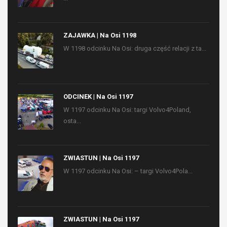
ZAJAWKA | Na Osi 1198
W 1198 odcinku Na Osi: druga część relacji z ta...
ODCINEK | Na Osi 1197
W 1197 odcinku Na Osi: targi Volvo4Poland,
osta...
ZWIASTUN | Na Osi 1197
W 1197 odcinku Na Osi: – targi Volvo4Pola...
ZWIASTUN | Na Osi 1197