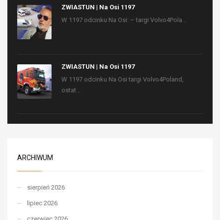
ZWIASTUN | Na Osi 1197
W 1197 odcinku Na Osi: – targi Volvo4Pola...
ZWIASTUN | Na Osi 1197
W 1197 odcinku Na Osi targi Volvo4Poland,
ostat...
ARCHIWUM
sierpień 2026
lipiec 2026
czerwiec 2026