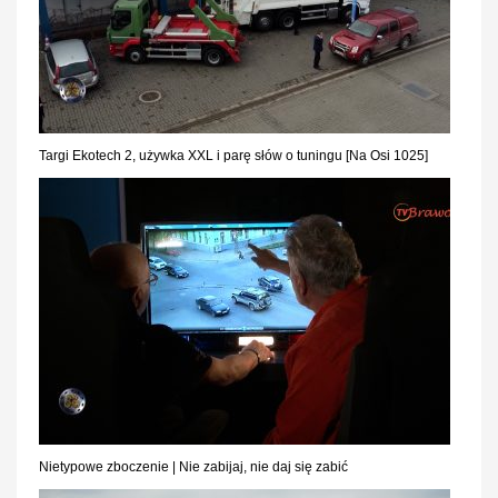
Targi Ekotech 2, używka XXL i parę słów o tuningu [Na Osi 1025]
Nietypowe zboczenie | Nie zabijaj, nie daj się zabić