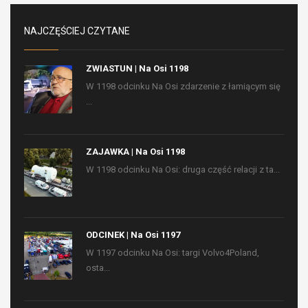
NAJCZĘŚCIEJ CZYTANE
ZWIASTUN | Na Osi 1198
W 1198 odcinku Na Osi zdarzenie z łamiącym się
...
ZAJAWKA | Na Osi 1198
W 1198 odcinku Na Osi: druga część relacji z ta...
ODCINEK | Na Osi 1197
W 1197 odcinku Na Osi: targi Volvo4Poland,
osta...