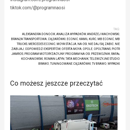
tiktok.com/@programnaosi
TAG:
ALEKSANDRA DONOCIK
,
ANALIZA WYPADKÓW
,
ANDRZEJ WACHOWSKI
,
BRANŻA TRANSPORTOWA
,
CIĘŻARÓWKI
,
ECONIC
,
KAMIL KURC
,
MB ECONIC
,
MB
TRUCKS
,
MERCEDES ECONIC
,
MOYA STACJA
,
NA OSI
,
NIE DAJ SIĘ ZABIĆ
,
NIE
ZABIJAJ
,
ODPOWIEDZI EKSPERTÓW
,
OFERTA MOYA
,
OPOLE
,
OPOLTRANS
,
PIOTR
JAMROS
,
PROGRAM MOTORYZACYJNY
,
PROGRAM NA OSI
,
PRZEWOŹNIK
,
RAFAŁ
KOCHANOWSKI
,
ROMAN LATYN
,
TATA MECHANIK
,
TELEWIZYJNE STUDIO
BRAWO
,
TUNINGOWANE CIĘŻARÓWKI
,
TV BRAWO
,
WYPADKI
Co możesz jeszcze przeczytać