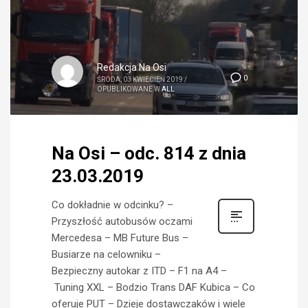
Redakcja Na Osi
0
ŚRODA, 03 KWIECIEŃ 2019
/
OPUBLIKOWANE W
ALL
Na Osi – odc. 814 z dnia
23.03.2019
Co dokładnie w odcinku? –
Przyszłość autobusów oczami
Mercedesa – MB Future Bus –
Busiarze na celowniku –
Bezpieczny autokar z ITD – F1 na A4 –
Tuning XXL – Bodzio Trans DAF Kubica – Co
oferuje PUT – Dzieje dostawczaków i wiele