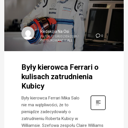
Redakcja Na Osi
0
PIĄTEK, 07 GRUDZIEŃ 2018
/
OPUBLIKOWANE W
ALL
Były kierowca Ferrari o
kulisach zatrudnienia
Kubicy
Były kierowca Ferrari Mika Salo
nie ma wątpliwości, że to
pieniądze zadecydowały o
zatrudnieniu Roberta Kubicy w
Williamsie. Szefowa zespołu Claire Williams