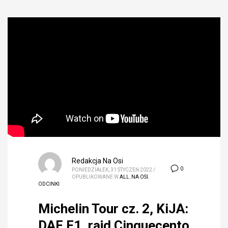
Redakcja Na Osi
0
PONIEDZIAŁEK, 31 STYCZEŃ 2022
/
OPUBLIKOWANE W
ALL
,
NA OSI
,
ODCINKI
Michelin Tour cz. 2, KiJA:
DAF F1, rajd Cinquecento