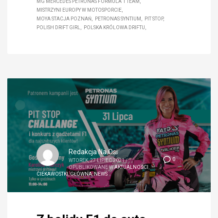
MG MERCEDES PETRONAS FORMULA 1 TEAM
MISTRZYNI EUROPY W MOTOSPORCIE
MOYA STACJA POZNAŃ
PETRONAS SYNTIUM
PIT STOP
POLISH DRIFT GIRL
POLSKA KRÓLOWA DRIFTU
Redakcja Na Osi
0
WTOREK, 27 LIPIEC 2021
/
OPUBLIKOWANE W
AKTUALNOŚCI
,
CIEKAWOSTKI
,
GŁÓWNA
,
NEWS