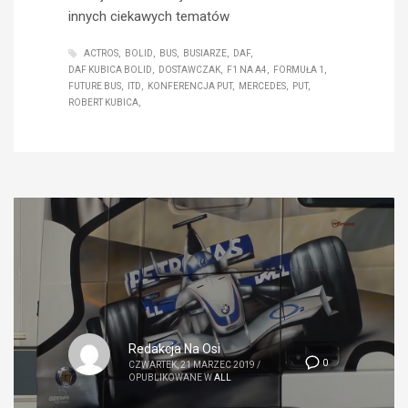
innych ciekawych tematów
ACTROS
BOLID
BUS
BUSIARZE
DAF
DAF KUBICA BOLID
DOSTAWCZAK
F1 NA A4
FORMUŁA 1
FUTURE BUS
ITD
KONFERENCJA PUT
MERCEDES
PUT
ROBERT KUBICA
Redakcja Na Osi
0
CZWARTEK, 21 MARZEC 2019
/
OPUBLIKOWANE W
ALL