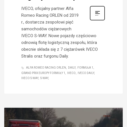
IVECO, oficjalny partner Alfa
Romeo Racing ORLEN od 2019
r., dostarcza zespołowi pięć
samochodów ciężarowych
IVECO S‑WAY. Nowe pojazdy częściowo
odnowią flotę logistyczną zespołu, która
obecnie składa się z 7 ciężarówek IVECO
Stralis oraz furgonu Daily.
ALFA ROMEO RACING ORLEN
DAILY
FORMUŁA 1
GRAND PRIX EUROPY FORMUŁY 1
IVECO
IVECO DAILY
IVECO S-WAY
S-WAY