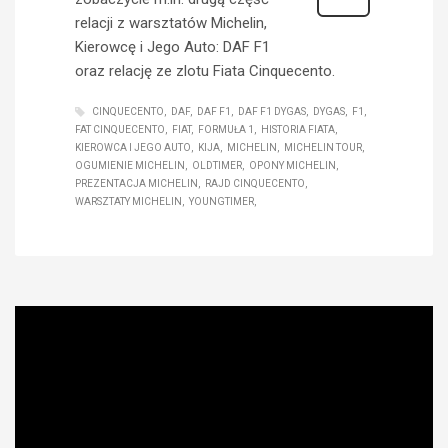
relacji z warsztatów Michelin,
Kierowcę i Jego Auto: DAF F1
oraz relację ze zlotu Fiata Cinquecento.
CINQUECENTO
DAF
DAF F1
DAF F1 DYGAS
DYGAS
F1
FAT CINQUECENTO
FIAT
FORMUŁA 1
HISTORIA FIATA
KIEROWCA I JEGO AUTO
KIJA
MICHELIN
MICHELIN TOUR
OGUMIENIE MICHELIN
OLDTIMER
OPONY MICHELIN
PREZENTACJA MICHELIN
RAJD CINQUECENTO
WARSZTATY MICHELIN
YOUNGTIMER