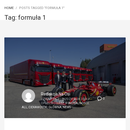
HOME
POSTS TAGGED "FORMUŁA 1"
Tag: formuła 1
Redakcja Na Osi
0
CZWARTEK, 31 PAŹDZIERNIK 2024
/
OPUBLIKOWANE W
AKTUALNOŚCI
,
ALL
,
CIEKAWOSTKI
,
GŁÓWNA
,
NEWS