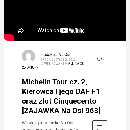
Redakcja Na Osi
0
ŚRODA, 26 STYCZEŃ 2022
/
OPUBLIKOWANE W
ALL
,
NA OSI
,
ZWIASTUNY
Michelin Tour cz. 2,
Kierowca i jego DAF F1
oraz zlot Cinquecento
[ZAJAWKA Na Osi 963]
W kolejnym odcinku Na Osi
zobaczycie m.in. drugą część