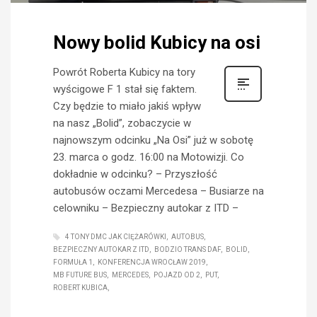
Nowy bolid Kubicy na osi
Powrót Roberta Kubicy na tory
wyścigowe F 1 stał się faktem.
Czy będzie to miało jakiś wpływ
na nasz „Bolid”, zobaczycie w
najnowszym odcinku „Na Osi” już w sobotę
23. marca o godz. 16:00 na Motowizji. Co
dokładnie w odcinku? – Przyszłość
autobusów oczami Mercedesa – Busiarze na
celowniku – Bezpieczny autokar z ITD –
4 TONY DMC JAK CIĘŻARÓWKI
AUTOBUS
BEZPIECZNY AUTOKAR Z ITD
BODZIO TRANS DAF
BOLID
FORMUŁA 1
KONFERENCJA WROCŁAW 2019
MB FUTURE BUS
MERCEDES
POJAZD OD 2
PUT
ROBERT KUBICA