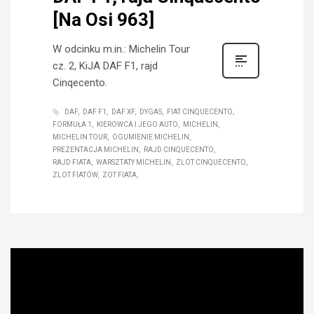
[Na Osi 963]
W odcinku m.in.: Michelin Tour
cz. 2, KiJA DAF F1, rajd
Cinqecento.
DAF
DAF F1
DAF XF
DYGAS
FIAT CINQUECENTO
FORMUŁA 1
KIEROWCA I JEGO AUTO
MICHELIN
MICHELIN TOUR
OGUMIENIE MICHELIN
PREZENTACJA MICHELIN
RAJD CINQUECENTO
RAJD FIATA
WARSZTATY MICHELIN
ZLOT CINQUECENTO
ZLOT FIATÓW
ZOT FIATA