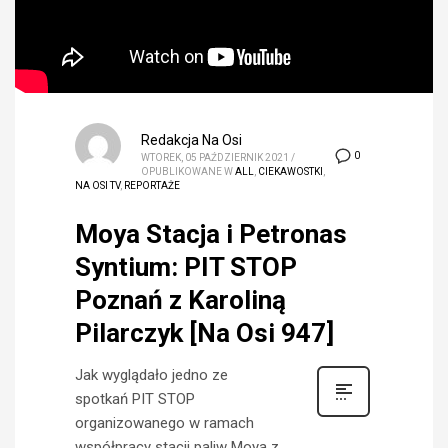
Redakcja Na Osi
0
WTOREK, 05 PAŹDZIERNIK 2021
/
OPUBLIKOWANE W
ALL
,
CIEKAWOSTKI
,
NA OSI TV
,
REPORTAŻE
Moya Stacja i Petronas
Syntium: PIT STOP
Poznań z Karoliną
Pilarczyk [Na Osi 947]
Jak wyglądało jedno ze
spotkań PIT STOP
organizowanego w ramach
współpracy stacji paliw Moya z