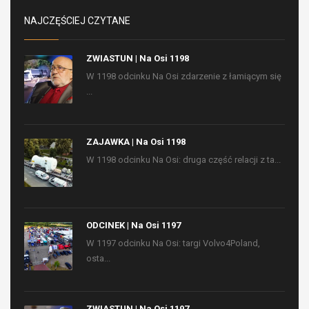
NAJCZĘŚCIEJ CZYTANE
ZWIASTUN | Na Osi 1198
W 1198 odcinku Na Osi zdarzenie z łamiącym się
...
ZAJAWKA | Na Osi 1198
W 1198 odcinku Na Osi: druga część relacji z ta...
ODCINEK | Na Osi 1197
W 1197 odcinku Na Osi: targi Volvo4Poland,
osta...
ZWIASTUN | Na Osi 1197