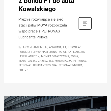
Z bolidu F1 do auta
Kowalskiego
Prężnie rozwijająca się sieć
stacji paliw MOYA rozpoczęła
współpracę z PETRONAS
Lubricants Polska.
ANWIM
ANWIM S.A.
ANWIM SA
F1
FORMUŁA 1
FORMUŁY 1 LEWISA HAMILTONA
KAROLINA PILARCZYK
LEWIS HAMILTON
MONIKA OSTASZEWSKA
MOYA
MOYA - DALEKO ZAJEDZIESZ
MOYA STACJA
PETRONAS
PETRONAS LUBRICANTS POLSKA
PETRONAS SYNTIUM
PITSTOP