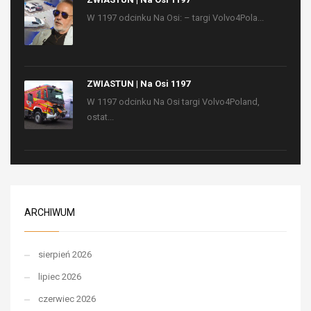
W 1197 odcinku Na Osi: – targi Volvo4Pola...
ZWIASTUN | Na Osi 1197
W 1197 odcinku Na Osi targi Volvo4Poland,
ostat...
ARCHIWUM
sierpień 2026
lipiec 2026
czerwiec 2026