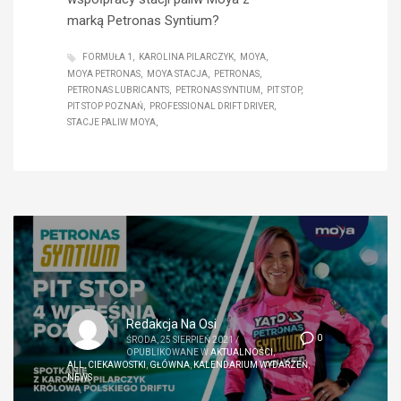
marką Petronas Syntium?
FORMUŁA 1
KAROLINA PILARCZYK
MOYA
MOYA PETRONAS
MOYA STACJA
PETRONAS
PETRONAS LUBRICANTS
PETRONAS SYNTIUM
PIT STOP
PIT STOP POZNAŃ
PROFESSIONAL DRIFT DRIVER
STACJE PALIW MOYA
Redakcja Na Osi
0
ŚRODA, 25 SIERPIEŃ 2021
/
OPUBLIKOWANE W
AKTUALNOŚCI
,
ALL
,
CIEKAWOSTKI
,
GŁÓWNA
,
KALENDARIUM WYDARZEŃ
,
NEWS