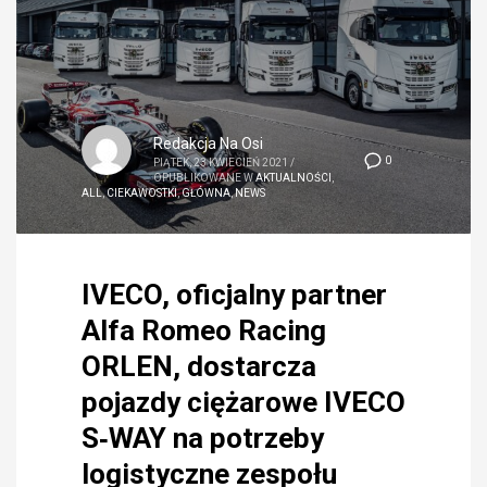
Redakcja Na Osi
0
PIĄTEK, 23 KWIECIEŃ 2021
/
OPUBLIKOWANE W
AKTUALNOŚCI
,
ALL
,
CIEKAWOSTKI
,
GŁÓWNA
,
NEWS
IVECO, oficjalny partner
Alfa Romeo Racing
ORLEN, dostarcza
pojazdy ciężarowe IVECO
S‑WAY na potrzeby
logistyczne zespołu